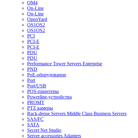
OM4
On-Line
On-Line
OpenYard
OS1OS2
OS1OS2
PCI
PCI-E
PCI-E
PDU
PDU
Performance Tower Servers Enterprise
PND
PoE-оборудование
Port
Port/USB
POS-принтеры
Powerline-устройства
PROMT
PTZ камеры
Rack-dense Servers Middle Class Business Servers
SAS/FC
SATA
Secret Net Studio
Server accessories Adapters