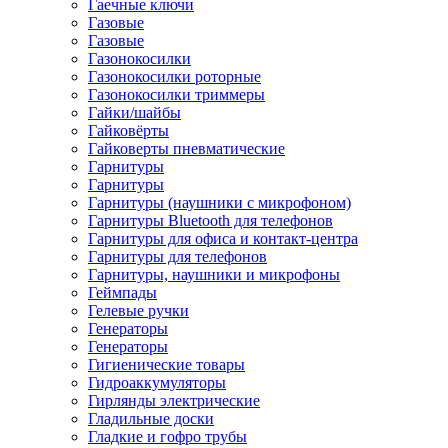
Гаечные ключи
Газовые
Газовые
Газонокосилки
Газонокосилки роторные
Газонокосилки триммеры
Гайки/шайбы
Гайковёрты
Гайковерты пневматические
Гарнитуры
Гарнитуры
Гарнитуры (наушники с микрофоном)
Гарнитуры Bluetooth для телефонов
Гарнитуры для офиса и контакт-центра
Гарнитуры для телефонов
Гарнитуры, наушники и микрофоны
Геймпады
Гелевые ручки
Генераторы
Генераторы
Гигиенические товары
Гидроаккумуляторы
Гирлянды электрические
Гладильные доски
Гладкие и гофро трубы