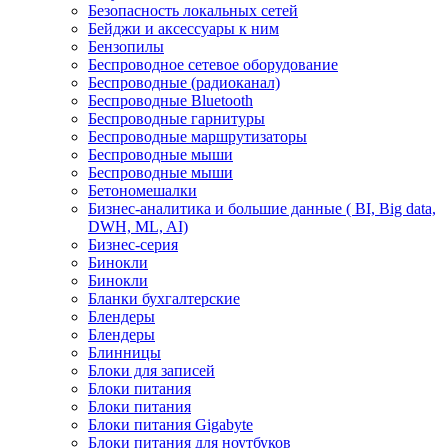
Безопасность локальных сетей
Бейджи и аксесcуары к ним
Бензопилы
Беспроводное сетевое оборудование
Беспроводные (радиоканал)
Беспроводные Bluetooth
Беспроводные гарнитуры
Беспроводные маршрутизаторы
Беспроводные мыши
Беспроводные мыши
Бетономешалки
Бизнес-аналитика и большие данные ( BI, Big data,
DWH, ML, AI)
Бизнес-серия
Бинокли
Бинокли
Бланки бухгалтерские
Блендеры
Блендеры
Блинницы
Блоки для записей
Блоки питания
Блоки питания
Блоки питания Gigabyte
Блоки питания для ноутбуков