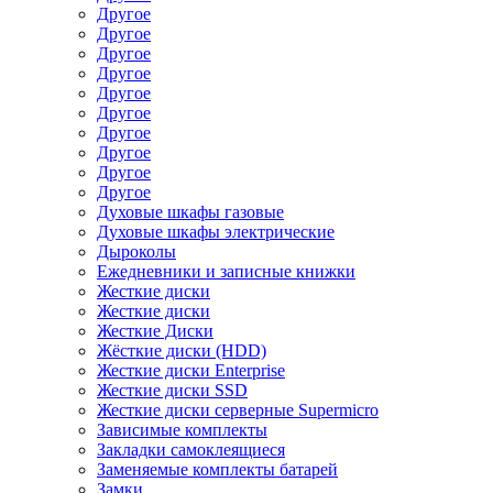
Другое
Другое
Другое
Другое
Другое
Другое
Другое
Другое
Другое
Другое
Духовые шкафы газовые
Духовые шкафы электрические
Дыроколы
Ежедневники и записные книжки
Жесткие диски
Жесткие диски
Жесткие Диски
Жёсткие диски (HDD)
Жесткие диски Enterprise
Жесткие диски SSD
Жесткие диски серверные Supermicro
Зависимые комплекты
Закладки самоклеящиеся
Заменяемые комплекты батарей
Замки