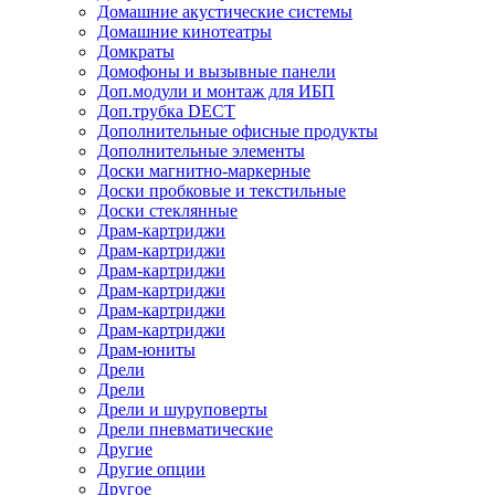
Домашние акустические системы
Домашние кинотеатры
Домкраты
Домофоны и вызывные панели
Доп.модули и монтаж для ИБП
Доп.трубка DECT
Дополнительные офисные продукты
Дополнительные элементы
Доски магнитно-маркерные
Доски пробковые и текстильные
Доски стеклянные
Драм-картриджи
Драм-картриджи
Драм-картриджи
Драм-картриджи
Драм-картриджи
Драм-картриджи
Драм-юниты
Дрели
Дрели
Дрели и шуруповерты
Дрели пневматические
Другие
Другие опции
Другое