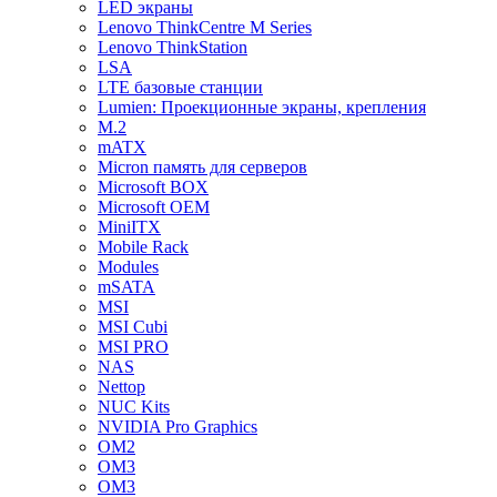
LED экраны
Lenovo ThinkCentre M Series
Lenovo ThinkStation
LSA
LTE базовые станции
Lumien: Проекционные экраны, крепления
M.2
mATX
Micron память для серверов
Microsoft BOX
Microsoft OEM
MiniITX
Mobile Rack
Modules
mSATA
MSI
MSI Cubi
MSI PRO
NAS
Nettop
NUC Kits
NVIDIA Pro Graphics
OM2
OM3
OM3