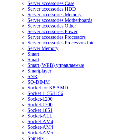
Server accessories Case
Server accessories HDD
Server accessories Memory
Server accessories Motherboards
Server accessories Other
Server accessories Power
Server accessories Processors
Server accessories Processors Intel
Server Memory
Smart
Smart
Smart (WEB) управляемые
Smartplayer
SNR
SO-DIMM
Socket for K8 AMD
Socket-1155/1156
Socket-1200
Socket-1700
Socket-1851
Socket-ALL
Socket-AM4
Socket-AM4
Socket-AM5
Spinetix