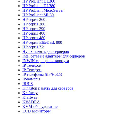
HP ProLiant DL360
HP ProLiant DL380
HP ProLiant MicroServer
HP ProLiant ML30
HP серия 260
HP серия 280
HP серия 290
HP серия 400
HP серия 480
HP серия EliteDesk 800
HP серия Z2
Hynix память для серверов
Intel сетевые адаптеры для серверов
INWIN серверные корпуса
IP Телефон
IP Телефон
IP телефоны SIP/H.323
IP-камеры
IRBIS
Kingston память для серверов
Kraftway
Kraftway
KVADRA
KVM-оборудование
LCD Мониторы