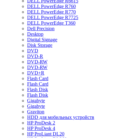
DELL PowerEdge R6615
DELL PowerEdge R760
DELL PowerEdge R770
DELL PowerEdge R7725
DELL PowerEdge T360
Dell Precision
Desktop
Digital Signage
Disk Storage
DVD
DVD-R
DVD-RW
DVD-RW
DVD+R
Flash Card
Flash Card
Flash Disk
Flash Disk
Gigabyte
Gigabyte
Graviton
HDD для мобильных устройств
HP ProDesk 2
HP ProDesk 4
HP ProLiant DL20