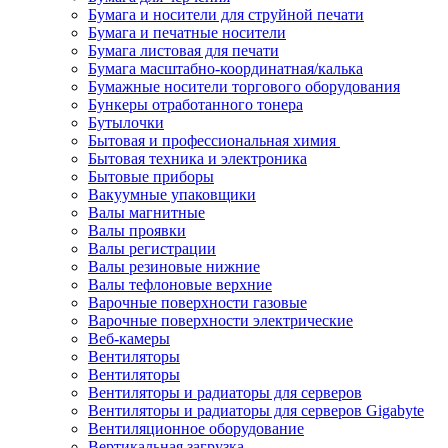
Бумага и носители для струйной печати
Бумага и печатные носители
Бумага листовая для печати
Бумага масштабно-координатная/калька
Бумажные носители торгового оборудования
Бункеры отработанного тонера
Бутылочки
Бытовая и профессиональная химия
Бытовая техника и электроника
Бытовые приборы
Вакуумные упаковщики
Валы магнитные
Валы проявки
Валы регистрации
Валы резиновые нижние
Валы тефлоновые верхние
Варочные поверхности газовые
Варочные поверхности электрические
Веб-камеры
Вентиляторы
Вентиляторы
Вентиляторы и радиаторы для серверов
Вентиляторы и радиаторы для серверов Gigabyte
Вентиляционное оборудование
Вертикальная загрузка