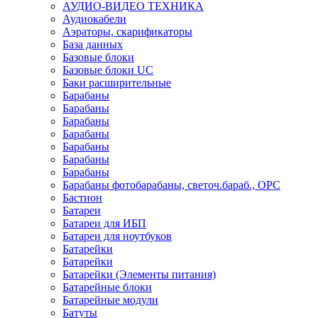
АУДИО-ВИДЕО ТЕХНИКА
Аудиокабели
Аэраторы, скарификаторы
База данных
Базовые блоки
Базовые блоки UC
Баки расширительные
Барабаны
Барабаны
Барабаны
Барабаны
Барабаны
Барабаны
Барабаны
Барабаны фотобарабаны, светоч.бараб., OPC
Бастион
Батареи
Батареи для ИБП
Батареи для ноутбуков
Батарейки
Батарейки
Батарейки (Элементы питания)
Батарейные блоки
Батарейные модули
Батуты