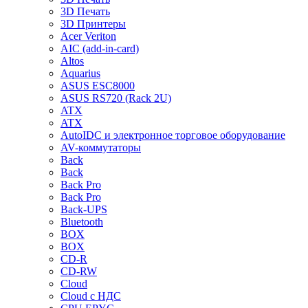
3D Печать
3D Принтеры
Acer Veriton
AIC (add-in-card)
Altos
Aquarius
ASUS ESC8000
ASUS RS720 (Rack 2U)
ATX
ATX
AutoIDC и электронное торговое оборудование
AV-коммутаторы
Back
Back
Back Pro
Back Pro
Back-UPS
Bluetooth
BOX
BOX
CD-R
CD-RW
Cloud
Cloud с НДС