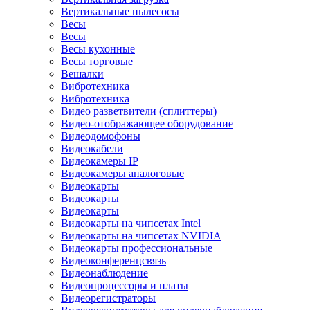
Вертикальные пылесосы
Весы
Весы
Весы кухонные
Весы торговые
Вешалки
Вибротехника
Вибротехника
Видео разветвители (сплиттеры)
Видео-отображающее оборудование
Видеодомофоны
Видеокабели
Видеокамеры IP
Видеокамеры аналоговые
Видеокарты
Видеокарты
Видеокарты
Видеокарты на чипсетах Intel
Видеокарты на чипсетах NVIDIA
Видеокарты профессиональные
Видеоконференцсвязь
Видеонаблюдение
Видеопроцессоры и платы
Видеорегистраторы