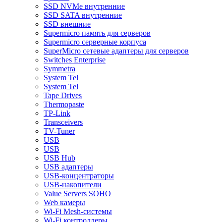
SSD NVMe внутренние
SSD SATA внутренние
SSD внешние
Supermicro память для серверов
Supermicro серверные корпуса
SuperMicro сетевые адаптеры для серверов
Switches Enterprise
Symmetra
System Tel
System Tel
Tape Drives
Thermopaste
TP-Link
Transceivers
TV-Tuner
USB
USB
USB Hub
USB адаптеры
USB-концентраторы
USB-накопители
Value Servers SOHO
Web камеры
Wi-Fi Mesh-системы
Wi-Fi контроллеры