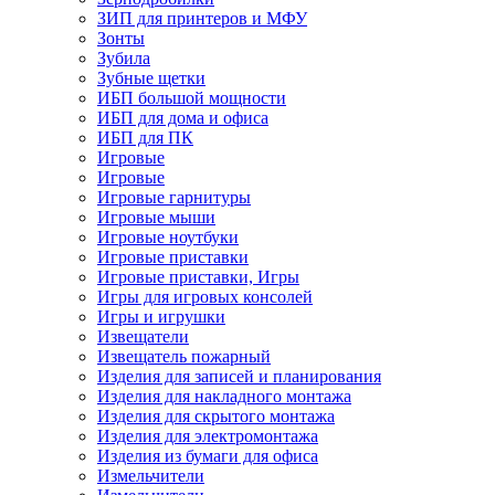
ЗИП для принтеров и МФУ
Зонты
Зубила
Зубные щетки
ИБП большой мощности
ИБП для дома и офиса
ИБП для ПК
Игровые
Игровые
Игровые гарнитуры
Игровые мыши
Игровые ноутбуки
Игровые приставки
Игровые приставки, Игры
Игры для игровых консолей
Игры и игрушки
Извещатели
Извещатель пожарный
Изделия для записей и планирования
Изделия для накладного монтажа
Изделия для скрытого монтажа
Изделия для электромонтажа
Изделия из бумаги для офиса
Измельчители