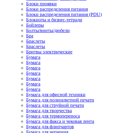
Блоки проявки
Блоки распределения питания
Блоки распределения питания (PDU)
Блокноты и бизнес-тетради
Бойлеры
Болты/винты/дюбели
Бра
Браслеты
Браслеты
Бритвы электрические
Бумага
Бумага
Бумага
Бумага
Бумага
Бумага
Бумага
Бумага для офисной техники
Бумага для полноцветной печати
Бумага для струйной печати
Бумага для творчества
Бумага для термопереноса
Бумага для факса и чековая лента
Бумага для флипчартов
Бумага для черчения