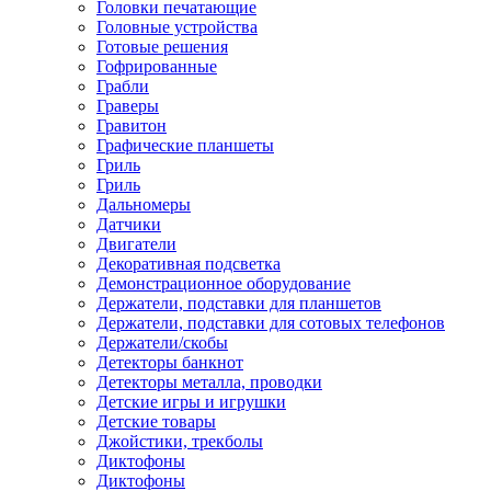
Головки печатающие
Головные устройства
Готовые решения
Гофрированные
Грабли
Граверы
Гравитон
Графические планшеты
Гриль
Гриль
Дальномеры
Датчики
Двигатели
Декоративная подсветка
Демонстрационное оборудование
Держатели, подставки для планшетов
Держатели, подставки для сотовых телефонов
Держатели/скобы
Детекторы банкнот
Детекторы металла, проводки
Детские игры и игрушки
Детские товары
Джойстики, трекболы
Диктофоны
Диктофоны