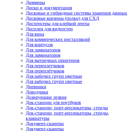
Диммеры
Диски и документация
Дисковые и гибридные системы хранения данных
Дисковые корзины (полки) для СХД
Диспенсеры для клейкой ленты
Дисплеи для видеостен
Для вина
Для коммерческих инсталляций
Для корпусов
Для ламинаторов
Для ламинаторов
Для матричных принтеров
Для переплетчиков
Для переплётчиков
Для рабочих групп цветные
Для рабочих групп цветные
Дневники
Доводчики
Дозирующие лезвия
Док-станции для ноутбуков
Док-станции, порт-репликаторы, стенды
Док-станции, порт-репликаторы, стенды,
клавиатуры
Документ-сканеры
Документ-сканеры