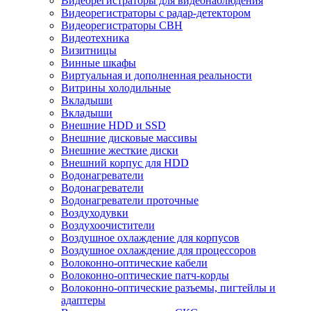
Видеорегистраторы для видеонаблюдения
Видеорегистраторы с радар-детектором
Видеорегистраторы СВН
Видеотехника
Визитницы
Винные шкафы
Виртуальная и дополненная реальности
Витрины холодильные
Вкладыши
Вкладыши
Внешние HDD и SSD
Внешние дисковые массивы
Внешние жесткие диски
Внешний корпус для HDD
Водонагреватели
Водонагреватели
Водонагреватели проточные
Воздуходувки
Воздухоочистители
Воздушное охлаждение для корпусов
Воздушное охлаждение для процессоров
Волоконно-оптические кабели
Волоконно-оптические патч-корды
Волоконно-оптические разъемы, пигтейлы и
адаптеры