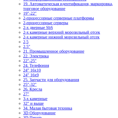
19. Автоматическая идентификация, маркировка,
торговое оборудование
19"-22"
2-процессорные серверные платформы
2-процессорные серверы
2-х дверные SbS
2-х камерные верхний морозильный отсек
2-х камерные нижний морозильный отсек
2,5
2.5"
21. Промышленное оборудование
22. Электрика
22"-25"
24. Телефония
24" 16x10
24" 16x9
25. Запчасти для оборудования
25"-32"
26. Кресла
27"
3-x камерные
32" и выше
34. Малая бытовая техника
3D Оборудование
3D Печать