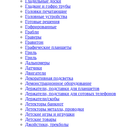
Гладильные доски
Гладкие и гофро трубы
Головки печатающие
Головные устройства
Готовые решения
Гофрированные
Грабли
Граверы
Гравитон
Графические планшеты
Гриль
Гриль
Дальномеры
Датчики
Двигатели
Декоративная подсветка
Демонстрационное оборудование
Держатели, подставки для планшетов
Держатели, подставки для сотовых телефонов
Держатели/скобы
Детекторы банкнот
Детекторы металла, проводки
Детские игры и игрушки
Детские товары
Джойстики, трекболы