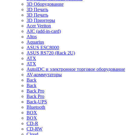
3D Оборудование
3D Печать
3D Печать
3D Принтеры
Acer Veriton
AIC (add-in-card)
Altos
Aquarius
ASUS ESC8000
ASUS RS720 (Rack 2U)
ATX
ATX
AutoIDC и электронное торговое оборудование
AV-коммутаторы
Back
Back
Back Pro
Back Pro
Back-UPS
Bluetooth
BOX
BOX
CD-R
CD-RW
Cloud