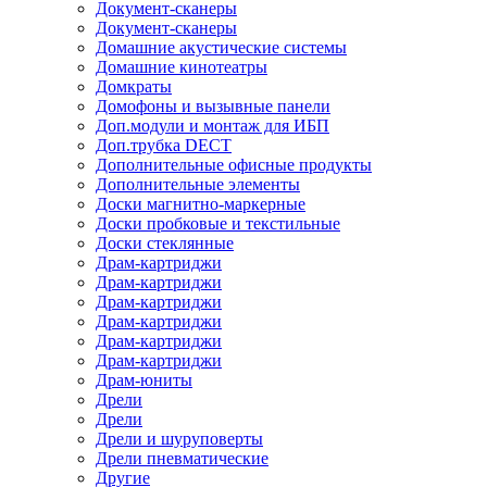
Документ-сканеры
Документ-сканеры
Домашние акустические системы
Домашние кинотеатры
Домкраты
Домофоны и вызывные панели
Доп.модули и монтаж для ИБП
Доп.трубка DECT
Дополнительные офисные продукты
Дополнительные элементы
Доски магнитно-маркерные
Доски пробковые и текстильные
Доски стеклянные
Драм-картриджи
Драм-картриджи
Драм-картриджи
Драм-картриджи
Драм-картриджи
Драм-картриджи
Драм-юниты
Дрели
Дрели
Дрели и шуруповерты
Дрели пневматические
Другие