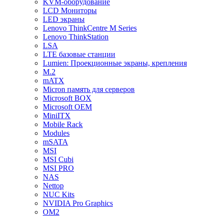
KVM-оборудование
LCD Мониторы
LED экраны
Lenovo ThinkCentre M Series
Lenovo ThinkStation
LSA
LTE базовые станции
Lumien: Проекционные экраны, крепления
M.2
mATX
Micron память для серверов
Microsoft BOX
Microsoft OEM
MiniITX
Mobile Rack
Modules
mSATA
MSI
MSI Cubi
MSI PRO
NAS
Nettop
NUC Kits
NVIDIA Pro Graphics
OM2