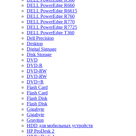
DELL PowerEdge R660
DELL PowerEdge R6615
DELL PowerEdge R760
DELL PowerEdge R770
DELL PowerEdge R7725
DELL PowerEdge T360
Dell Precision
Desktop
Digital Signage
Disk Storage
DVD
DVD-R
DVD-RW
DVD-RW
DVD+R
Flash Card
Flash Card
Flash Disk
Flash Disk
Gigabyte
Gigabyte
Graviton
HDD для мобильных устройств
HP ProDesk 2