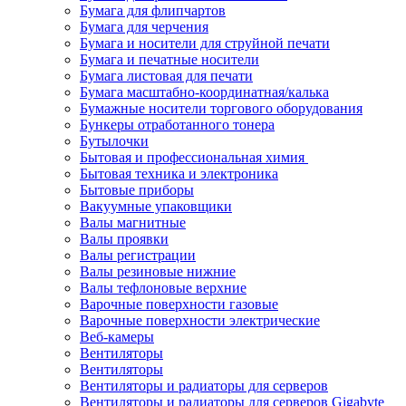
Бумага для флипчартов
Бумага для черчения
Бумага и носители для струйной печати
Бумага и печатные носители
Бумага листовая для печати
Бумага масштабно-координатная/калька
Бумажные носители торгового оборудования
Бункеры отработанного тонера
Бутылочки
Бытовая и профессиональная химия
Бытовая техника и электроника
Бытовые приборы
Вакуумные упаковщики
Валы магнитные
Валы проявки
Валы регистрации
Валы резиновые нижние
Валы тефлоновые верхние
Варочные поверхности газовые
Варочные поверхности электрические
Веб-камеры
Вентиляторы
Вентиляторы
Вентиляторы и радиаторы для серверов
Вентиляторы и радиаторы для серверов Gigabyte