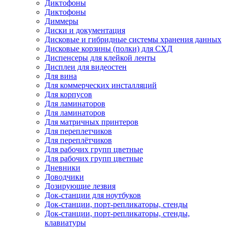
Диктофоны
Диктофоны
Диммеры
Диски и документация
Дисковые и гибридные системы хранения данных
Дисковые корзины (полки) для СХД
Диспенсеры для клейкой ленты
Дисплеи для видеостен
Для вина
Для коммерческих инсталляций
Для корпусов
Для ламинаторов
Для ламинаторов
Для матричных принтеров
Для переплетчиков
Для переплётчиков
Для рабочих групп цветные
Для рабочих групп цветные
Дневники
Доводчики
Дозирующие лезвия
Док-станции для ноутбуков
Док-станции, порт-репликаторы, стенды
Док-станции, порт-репликаторы, стенды,
клавиатуры