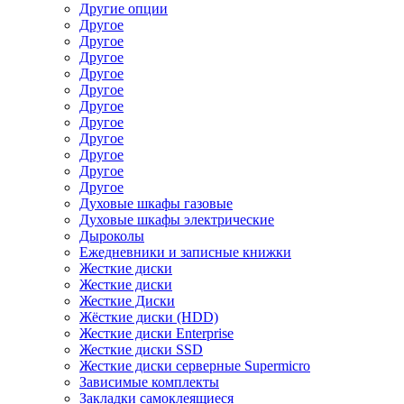
Другие опции
Другое
Другое
Другое
Другое
Другое
Другое
Другое
Другое
Другое
Другое
Другое
Духовые шкафы газовые
Духовые шкафы электрические
Дыроколы
Ежедневники и записные книжки
Жесткие диски
Жесткие диски
Жесткие Диски
Жёсткие диски (HDD)
Жесткие диски Enterprise
Жесткие диски SSD
Жесткие диски серверные Supermicro
Зависимые комплекты
Закладки самоклеящиеся