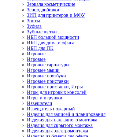
Зеркала косметические
Зернодробилки
ЗИП для принтеров и МФУ
Зонты
Зубила
Зубные щетки
ИБП большой мощности
ИБП для дома и офиса
ИБП для ПК
Игровые
Игровые
Игровые гарнитуры
Игровые мыши
Игровые ноутбуки
Игровые приставки
Игровые приставки, Игры
Игры для игровых консолей
Игры и игрушки
Извещатели
Извещатель пожарный
Изделия для записей и планирования
Изделия для накладного монтажа
Изделия для скрытого монтажа
Изделия для электромонтажа
Изделия из бумаги для офиса