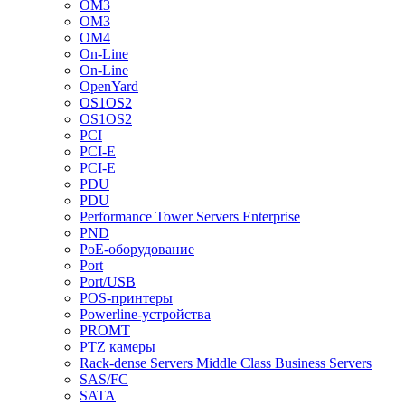
OM3
OM3
OM4
On-Line
On-Line
OpenYard
OS1OS2
OS1OS2
PCI
PCI-E
PCI-E
PDU
PDU
Performance Tower Servers Enterprise
PND
PoE-оборудование
Port
Port/USB
POS-принтеры
Powerline-устройства
PROMT
PTZ камеры
Rack-dense Servers Middle Class Business Servers
SAS/FC
SATA