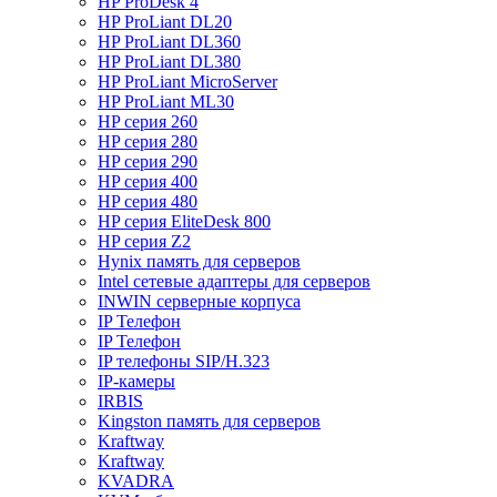
HP ProDesk 4
HP ProLiant DL20
HP ProLiant DL360
HP ProLiant DL380
HP ProLiant MicroServer
HP ProLiant ML30
HP серия 260
HP серия 280
HP серия 290
HP серия 400
HP серия 480
HP серия EliteDesk 800
HP серия Z2
Hynix память для серверов
Intel сетевые адаптеры для серверов
INWIN серверные корпуса
IP Телефон
IP Телефон
IP телефоны SIP/H.323
IP-камеры
IRBIS
Kingston память для серверов
Kraftway
Kraftway
KVADRA