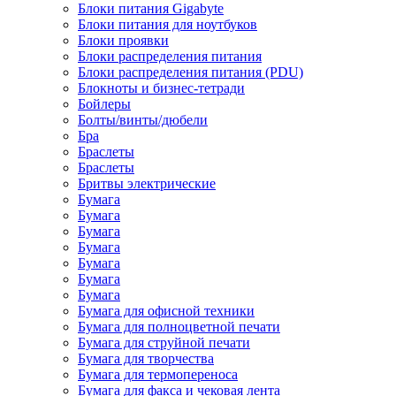
Блоки питания Gigabyte
Блоки питания для ноутбуков
Блоки проявки
Блоки распределения питания
Блоки распределения питания (PDU)
Блокноты и бизнес-тетради
Бойлеры
Болты/винты/дюбели
Бра
Браслеты
Браслеты
Бритвы электрические
Бумага
Бумага
Бумага
Бумага
Бумага
Бумага
Бумага
Бумага для офисной техники
Бумага для полноцветной печати
Бумага для струйной печати
Бумага для творчества
Бумага для термопереноса
Бумага для факса и чековая лента