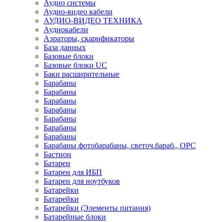
Аудио системы
Аудио-видео кабели
АУДИО-ВИДЕО ТЕХНИКА
Аудиокабели
Аэраторы, скарификаторы
База данных
Базовые блоки
Базовые блоки UC
Баки расширительные
Барабаны
Барабаны
Барабаны
Барабаны
Барабаны
Барабаны
Барабаны
Барабаны фотобарабаны, светоч.бараб., OPC
Бастион
Батареи
Батареи для ИБП
Батареи для ноутбуков
Батарейки
Батарейки
Батарейки (Элементы питания)
Батарейные блоки