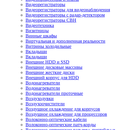
Видеорегистраторы
Видеорегистраторы для видеонаблюдения
Видеорегистраторы с радар-детектором
Видеорегистраторы СВН
Видеотехника
Визитницы
Винные шкафы
Виртуальная и дополненная реальности
Витрины холодильные
Вкладыши
Вкладыши
Внешние HDD и SSD
Внешние дисковые массивы
Внешние жесткие диски
Внешний корпус для HDD
Водонагреватели
Водонагреватели
Водонагреватели проточные
Воздуходувки
Воздухоочистители
Воздушное охлаждение для корпусов
Воздушное охлаждение для процессоров
Волоконно-оптические кабели
Волоконно-оптические патч-корды
Волоконно-оптические разъемы, пигтейлы и