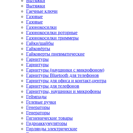
Вытяжки
Вытяжки
Гаечные ключи
Газовые
Газовые
Газонокосилки
Газонокосилки роторные
Газонокосилки триммеры
Гайки/шайбы
Гайковёрты
Гайковерты пневматические
Гарнитуры
Гарнитуры
Гарнитуры (наушники с микрофоном)
Гарнитуры Bluetooth для телефонов
Гарнитуры для офиса и контакт-центра
Гарнитуры для телефонов
Гарнитуры, наушники и микрофоны
Геймпады
Гелевые ручки
Генераторы
Генераторы
Гигиенические товары
Гидроаккумуляторы
Гирлянды электрические