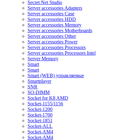
Secret Net Studio
Server accessories Adapters
Server accessories Case
Server accessories HDD
Server accessories Memory
Server accessories Motherboards
Server accessories Other
Server accessories Power
Server accessories Processors
Server accessories Processors Intel
Server Memory
Smart
Smart
Smart (WEB) управляемые
Smartplayer
SNR
SO-DIMM
Socket for K8 AMD
Socket-1155/1156
Socket-1200
Socket-1700
Socket-1851
Socket-ALL
Socket-AM4
Socket-AM4