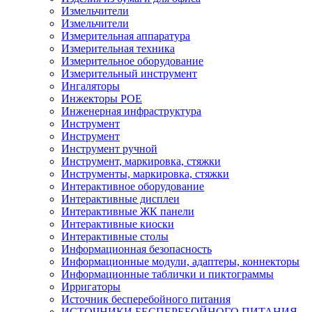
Измельчители
Измельчители
Измерительная аппаратура
Измерительная техника
Измерительное оборудование
Измерительный инструмент
Ингаляторы
Инжекторы POE
Инженерная инфраструктура
Инструмент
Инструмент
Инструмент ручной
Инструмент, маркировка, стяжки
Инструменты, маркировка, стяжки
Интерактивное оборудование
Интерактивные дисплеи
Интерактивные ЖК панели
Интерактивные киоски
Интерактивные столы
Информационная безопасность
Информационные модули, адаптеры, коннекторы
Информационные таблички и пиктограммы
Ирригаторы
Источник бесперебойного питания
ИСТОЧНИКИ БЕСПЕРЕБОЙНОГО ПИТАНИЯ