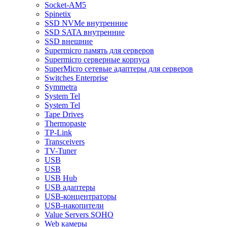
Socket-AM5
Spinetix
SSD NVMe внутренние
SSD SATA внутренние
SSD внешние
Supermicro память для серверов
Supermicro серверные корпуса
SuperMicro сетевые адаптеры для серверов
Switches Enterprise
Symmetra
System Tel
System Tel
Tape Drives
Thermopaste
TP-Link
Transceivers
TV-Tuner
USB
USB
USB Hub
USB адаптеры
USB-концентраторы
USB-накопители
Value Servers SOHO
Web камеры