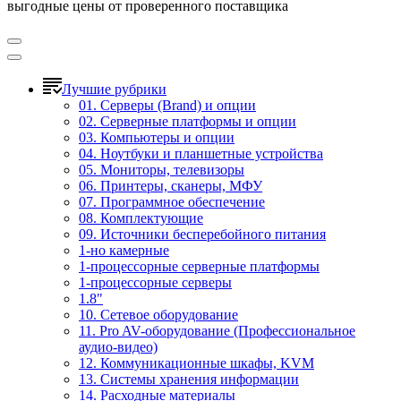
выгодные цены от проверенного поставщика
Лучшие рубрики
01. Серверы (Brand) и опции
02. Серверные платформы и опции
03. Компьютеры и опции
04. Ноутбуки и планшетные устройства
05. Мониторы, телевизоры
06. Принтеры, сканеры, МФУ
07. Программное обеспечение
08. Комплектующие
09. Источники бесперебойного питания
1-но камерные
1-процессорные серверные платформы
1-процессорные серверы
1.8"
10. Сетевое оборудование
11. Pro AV-оборудование (Профессиональное
аудио-видео)
12. Коммуникационные шкафы, KVM
13. Системы хранения информации
14. Расходные материалы