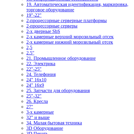
19. Автоматическая идентификация, маркировка,
торговое оборудование
19"-22"
2-процессорные серверные платформы
2-процессорные серверы
2-х дверные SbS
2-х камерные верхний морозильный отсек
2-х камерные нижний морозильный отсек
2,5
2.5"
21. Промышленное оборудование
22. Электрика
22"-25"
24. Телефония
24" 16x10
24" 16x9
25. Запчасти для оборудования
25"-32"
26. Кресла
27"
3-x камерные
32" и выше
34. Малая бытовая техника
3D Оборудование
3D Печать