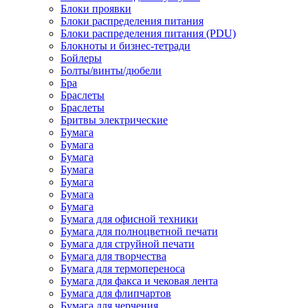
Блоки проявки
Блоки распределения питания
Блоки распределения питания (PDU)
Блокноты и бизнес-тетради
Бойлеры
Болты/винты/дюбели
Бра
Браслеты
Браслеты
Бритвы электрические
Бумага
Бумага
Бумага
Бумага
Бумага
Бумага
Бумага
Бумага для офисной техники
Бумага для полноцветной печати
Бумага для струйной печати
Бумага для творчества
Бумага для термопереноса
Бумага для факса и чековая лента
Бумага для флипчартов
Бумага для черчения