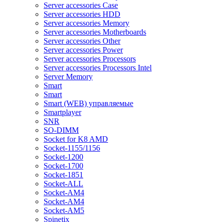
Server accessories Case
Server accessories HDD
Server accessories Memory
Server accessories Motherboards
Server accessories Other
Server accessories Power
Server accessories Processors
Server accessories Processors Intel
Server Memory
Smart
Smart
Smart (WEB) управляемые
Smartplayer
SNR
SO-DIMM
Socket for K8 AMD
Socket-1155/1156
Socket-1200
Socket-1700
Socket-1851
Socket-ALL
Socket-AM4
Socket-AM4
Socket-AM5
Spinetix