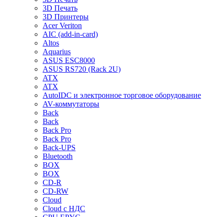
3D Печать
3D Принтеры
Acer Veriton
AIC (add-in-card)
Altos
Aquarius
ASUS ESC8000
ASUS RS720 (Rack 2U)
ATX
ATX
AutoIDC и электронное торговое оборудование
AV-коммутаторы
Back
Back
Back Pro
Back Pro
Back-UPS
Bluetooth
BOX
BOX
CD-R
CD-RW
Cloud
Cloud с НДС