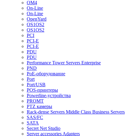
OM4
On-Line
On-Line
OpenYard
OS1OS2
OS1OS2
PCI
PCI-E
PCI-E
PDU
PDU
Performance Tower Servers Enterprise
PND
PoE-оборудование
Port
Port/USB
POS-принтеры
Powerline-устройства
PROMT
PTZ камеры
Rack-dense Servers Middle Class Business Servers
SAS/FC
SATA
Secret Net Studio
Server accessories Adapters