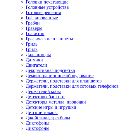
Головки печатающие
Головные устройства
Готовые решения
Гофрированные
Грабли
Граверы
Гравитон
Графические планшеты
Гриль
Гриль
Дальномеры
Датчики
Двигатели
Декоративная подсветка
Демонстрационное оборудование
Держатели, подставки для планшетов
Держатели, подставки для сотовых телефонов
Держатели/скобы
Детекторы банкнот
Детекторы металла, проводки
Детские игры и игрушки
Детские товары
Джойстики, трекболы
Диктофоны
Диктофоны