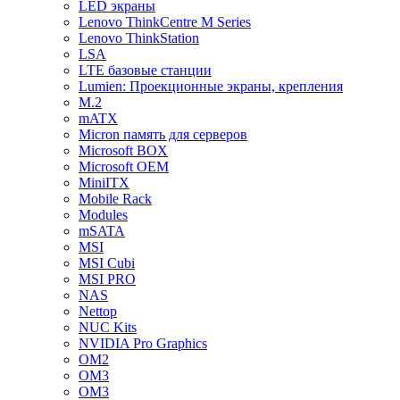
LED экраны
Lenovo ThinkCentre M Series
Lenovo ThinkStation
LSA
LTE базовые станции
Lumien: Проекционные экраны, крепления
M.2
mATX
Micron память для серверов
Microsoft BOX
Microsoft OEM
MiniITX
Mobile Rack
Modules
mSATA
MSI
MSI Cubi
MSI PRO
NAS
Nettop
NUC Kits
NVIDIA Pro Graphics
OM2
OM3
OM3