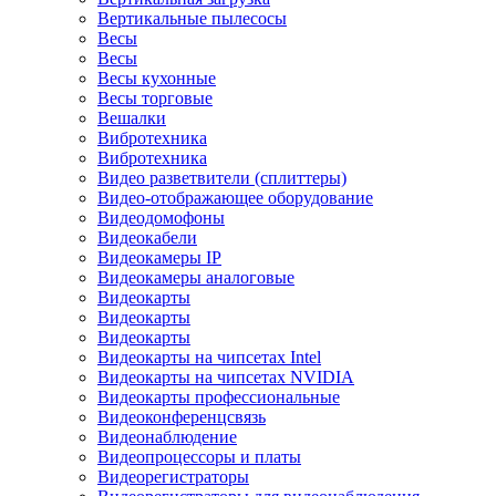
Вертикальные пылесосы
Весы
Весы
Весы кухонные
Весы торговые
Вешалки
Вибротехника
Вибротехника
Видео разветвители (сплиттеры)
Видео-отображающее оборудование
Видеодомофоны
Видеокабели
Видеокамеры IP
Видеокамеры аналоговые
Видеокарты
Видеокарты
Видеокарты
Видеокарты на чипсетах Intel
Видеокарты на чипсетах NVIDIA
Видеокарты профессиональные
Видеоконференцсвязь
Видеонаблюдение
Видеопроцессоры и платы
Видеорегистраторы