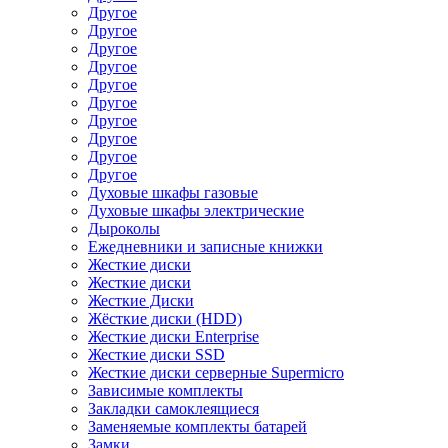
Другое
Другое
Другое
Другое
Другое
Другое
Другое
Другое
Другое
Другое
Духовые шкафы газовые
Духовые шкафы электрические
Дыроколы
Ежедневники и записные книжки
Жесткие диски
Жесткие диски
Жесткие Диски
Жёсткие диски (HDD)
Жесткие диски Enterprise
Жесткие диски SSD
Жесткие диски серверные Supermicro
Зависимые комплекты
Закладки самоклеящиеся
Заменяемые комплекты батарей
Замки