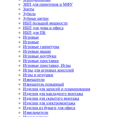
ЗИП для принтеров и МФУ
Зонты
Зубила
Зубные щетки
ИБП большой мощности
ИБП для дома и офиса
ИБП для ПК
Игровые
Игровые
Игровые гарнитуры
Игровые мыши
Игровые ноутбуки
Игровые приставки
Игровые приставки, Игры
Игры для игровых консолей
Игры и игрушки
Извещатели
Извещатель пожарный
Изделия для записей и планирования
Изделия для накладного монтажа
Изделия для скрытого монтажа
Изделия для электромонтажа
Изделия из бумаги для офиса
Измельчители