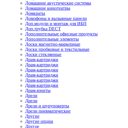
Домашние акустические системы
Домашние кинотеатры
Домкраты
Домофоны и вызывные панели
Доп.модули и монтаж для ИБП
Доп.трубка DECT
Дополнительные офисные продукты
Дополнительные элементы
Доски магнитно-маркерные
Доски пробковые и текстильные
Доски стеклянные
Драм-картриджи
Драм-картриджи
Драм-картриджи
Драм-картриджи
Драм-картриджи
Драм-картриджи
Драм-юниты
Дрели
Дрели
Дрели и шуруповерты
Дрели пневматические
Другие
Другие опции
Другое