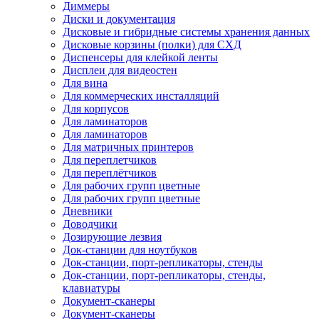
Диммеры
Диски и документация
Дисковые и гибридные системы хранения данных
Дисковые корзины (полки) для СХД
Диспенсеры для клейкой ленты
Дисплеи для видеостен
Для вина
Для коммерческих инсталляций
Для корпусов
Для ламинаторов
Для ламинаторов
Для матричных принтеров
Для переплетчиков
Для переплётчиков
Для рабочих групп цветные
Для рабочих групп цветные
Дневники
Доводчики
Дозирующие лезвия
Док-станции для ноутбуков
Док-станции, порт-репликаторы, стенды
Док-станции, порт-репликаторы, стенды,
клавиатуры
Документ-сканеры
Документ-сканеры