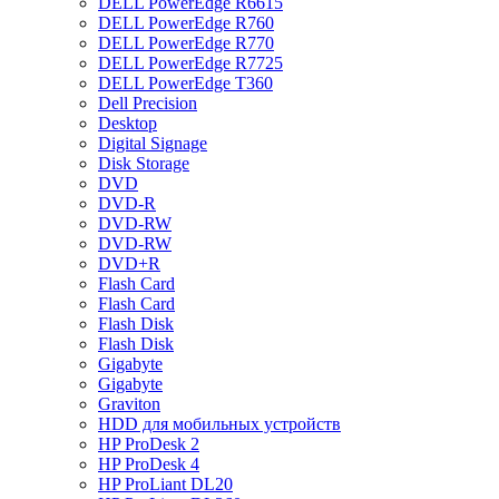
DELL PowerEdge R6615
DELL PowerEdge R760
DELL PowerEdge R770
DELL PowerEdge R7725
DELL PowerEdge T360
Dell Precision
Desktop
Digital Signage
Disk Storage
DVD
DVD-R
DVD-RW
DVD-RW
DVD+R
Flash Card
Flash Card
Flash Disk
Flash Disk
Gigabyte
Gigabyte
Graviton
HDD для мобильных устройств
HP ProDesk 2
HP ProDesk 4
HP ProLiant DL20