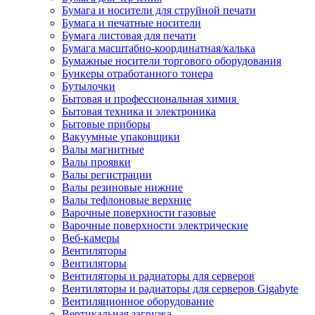
Бумага и носители для струйной печати
Бумага и печатные носители
Бумага листовая для печати
Бумага масштабно-координатная/калька
Бумажные носители торгового оборудования
Бункеры отработанного тонера
Бутылочки
Бытовая и профессиональная химия
Бытовая техника и электроника
Бытовые приборы
Вакуумные упаковщики
Валы магнитные
Валы проявки
Валы регистрации
Валы резиновые нижние
Валы тефлоновые верхние
Варочные поверхности газовые
Варочные поверхности электрические
Веб-камеры
Вентиляторы
Вентиляторы
Вентиляторы и радиаторы для серверов
Вентиляторы и радиаторы для серверов Gigabyte
Вентиляционное оборудование
Вертикальная загрузка