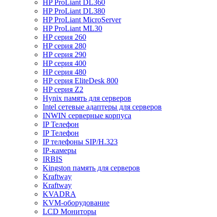
HP ProLiant DL360
HP ProLiant DL380
HP ProLiant MicroServer
HP ProLiant ML30
HP серия 260
HP серия 280
HP серия 290
HP серия 400
HP серия 480
HP серия EliteDesk 800
HP серия Z2
Hynix память для серверов
Intel сетевые адаптеры для серверов
INWIN серверные корпуса
IP Телефон
IP Телефон
IP телефоны SIP/H.323
IP-камеры
IRBIS
Kingston память для серверов
Kraftway
Kraftway
KVADRA
KVM-оборудование
LCD Мониторы