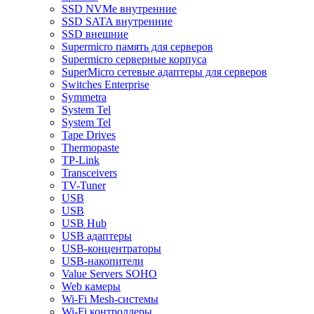
SSD NVMe внутренние
SSD SATA внутренние
SSD внешние
Supermicro память для серверов
Supermicro серверные корпуса
SuperMicro сетевые адаптеры для серверов
Switches Enterprise
Symmetra
System Tel
System Tel
Tape Drives
Thermopaste
TP-Link
Transceivers
TV-Tuner
USB
USB
USB Hub
USB адаптеры
USB-концентраторы
USB-накопители
Value Servers SOHO
Web камеры
Wi-Fi Mesh-системы
Wi-Fi контроллеры