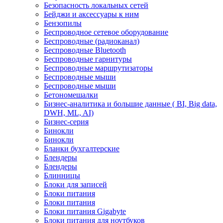
Безопасность локальных сетей
Бейджи и аксесcуары к ним
Бензопилы
Беспроводное сетевое оборудование
Беспроводные (радиоканал)
Беспроводные Bluetooth
Беспроводные гарнитуры
Беспроводные маршрутизаторы
Беспроводные мыши
Беспроводные мыши
Бетономешалки
Бизнес-аналитика и большие данные ( BI, Big data,
DWH, ML, AI)
Бизнес-серия
Бинокли
Бинокли
Бланки бухгалтерские
Блендеры
Блендеры
Блинницы
Блоки для записей
Блоки питания
Блоки питания
Блоки питания Gigabyte
Блоки питания для ноутбуков