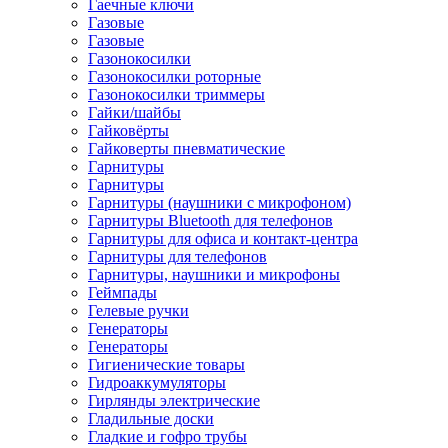
Гаечные ключи
Газовые
Газовые
Газонокосилки
Газонокосилки роторные
Газонокосилки триммеры
Гайки/шайбы
Гайковёрты
Гайковерты пневматические
Гарнитуры
Гарнитуры
Гарнитуры (наушники с микрофоном)
Гарнитуры Bluetooth для телефонов
Гарнитуры для офиса и контакт-центра
Гарнитуры для телефонов
Гарнитуры, наушники и микрофоны
Геймпады
Гелевые ручки
Генераторы
Генераторы
Гигиенические товары
Гидроаккумуляторы
Гирлянды электрические
Гладильные доски
Гладкие и гофро трубы