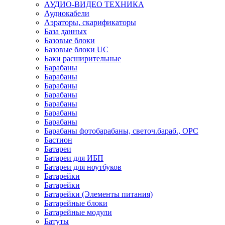
АУДИО-ВИДЕО ТЕХНИКА
Аудиокабели
Аэраторы, скарификаторы
База данных
Базовые блоки
Базовые блоки UC
Баки расширительные
Барабаны
Барабаны
Барабаны
Барабаны
Барабаны
Барабаны
Барабаны
Барабаны фотобарабаны, светоч.бараб., OPC
Бастион
Батареи
Батареи для ИБП
Батареи для ноутбуков
Батарейки
Батарейки
Батарейки (Элементы питания)
Батарейные блоки
Батарейные модули
Батуты