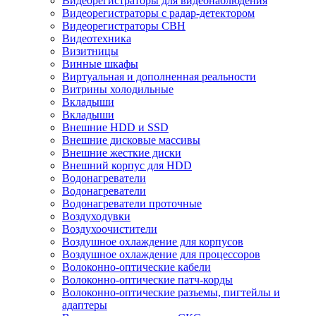
Видеорегистраторы для видеонаблюдения
Видеорегистраторы с радар-детектором
Видеорегистраторы СВН
Видеотехника
Визитницы
Винные шкафы
Виртуальная и дополненная реальности
Витрины холодильные
Вкладыши
Вкладыши
Внешние HDD и SSD
Внешние дисковые массивы
Внешние жесткие диски
Внешний корпус для HDD
Водонагреватели
Водонагреватели
Водонагреватели проточные
Воздуходувки
Воздухоочистители
Воздушное охлаждение для корпусов
Воздушное охлаждение для процессоров
Волоконно-оптические кабели
Волоконно-оптические патч-корды
Волоконно-оптические разъемы, пигтейлы и
адаптеры