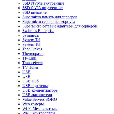
SSD NVMe внутренние
SSD SATA внутренние
SSD внешние
Supermicro память для серверов
Supermicro серверные корпуса
SuperMicro сетевые адаптеры для серверов
Switches Enterprise
Symmetra
System Tel
System Tel
Tape Drives
Thermopaste
TP-Link
Transceivers
TV-Tuner
USB
USB
USB Hub
USB адаптеры
USB-концентраторы
USB-накопители
Value Servers SOHO
Web камеры
Wi-Fi Mesh-системы
Wi-Fi контроллеры