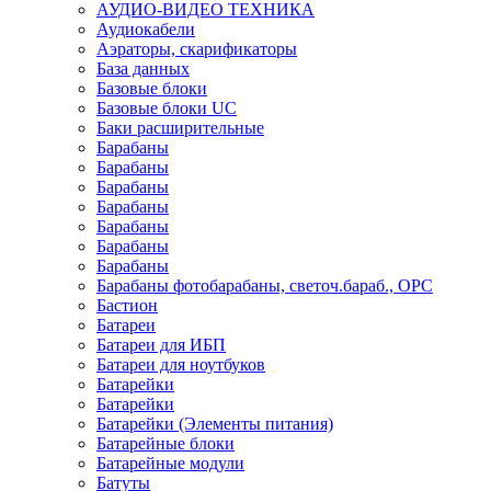
АУДИО-ВИДЕО ТЕХНИКА
Аудиокабели
Аэраторы, скарификаторы
База данных
Базовые блоки
Базовые блоки UC
Баки расширительные
Барабаны
Барабаны
Барабаны
Барабаны
Барабаны
Барабаны
Барабаны
Барабаны фотобарабаны, светоч.бараб., OPC
Бастион
Батареи
Батареи для ИБП
Батареи для ноутбуков
Батарейки
Батарейки
Батарейки (Элементы питания)
Батарейные блоки
Батарейные модули
Батуты