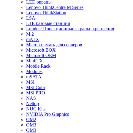
LED экраны
Lenovo ThinkCentre M Series
Lenovo ThinkStation
LSA
LTE базовые станции
Lumien: Проекционные экраны, крепления
M.2
mATX
Micron память для серверов
Microsoft BOX
Microsoft OEM
MiniITX
Mobile Rack
Modules
mSATA
MSI
MSI Cubi
MSI PRO
NAS
Nettop
NUC Kits
NVIDIA Pro Graphics
OM2
OM3
OM3