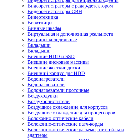
Видеорегистраторы для видеонаблюдения
Видеорегистраторы с радар-детектором
Видеорегистраторы СВН
Видеотехника
Визитницы
Винные шкафы
Виртуальная и дополненная реальности
Витрины холодильные
Вкладыши
Вкладыши
Внешние HDD и SSD
Внешние дисковые массивы
Внешние жесткие диски
Внешний корпус для HDD
Водонагреватели
Водонагреватели
Водонагреватели проточные
Воздуходувки
Воздухоочистители
Воздушное охлаждение для корпусов
Воздушное охлаждение для процессоров
Волоконно-оптические кабели
Волоконно-оптические патч-корды
Волоконно-оптические разъемы, пигтейлы и
адаптеры