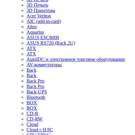
3D Печать
3D Принтеры
Acer Veriton
AIC (add-in-card)
Altos
Aquarius
ASUS ESC8000
ASUS RS720 (Rack 2U)
ATX
ATX
AutoIDC и электронное торговое оборудование
AV-коммутаторы
Back
Back
Back Pro
Back Pro
Back-UPS
Bluetooth
BOX
BOX
CD-R
CD-RW
Cloud
Cloud с НДС