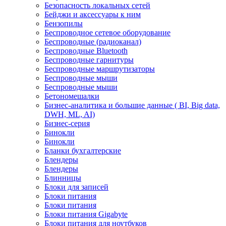
Безопасность локальных сетей
Бейджи и аксесcуары к ним
Бензопилы
Беспроводное сетевое оборудование
Беспроводные (радиоканал)
Беспроводные Bluetooth
Беспроводные гарнитуры
Беспроводные маршрутизаторы
Беспроводные мыши
Беспроводные мыши
Бетономешалки
Бизнес-аналитика и большие данные ( BI, Big data,
DWH, ML, AI)
Бизнес-серия
Бинокли
Бинокли
Бланки бухгалтерские
Блендеры
Блендеры
Блинницы
Блоки для записей
Блоки питания
Блоки питания
Блоки питания Gigabyte
Блоки питания для ноутбуков