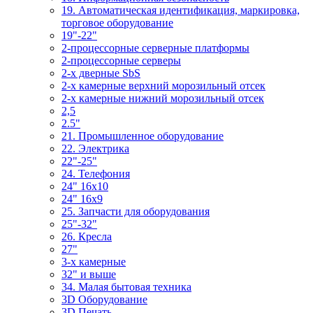
19. Автоматическая идентификация, маркировка,
торговое оборудование
19"-22"
2-процессорные серверные платформы
2-процессорные серверы
2-х дверные SbS
2-х камерные верхний морозильный отсек
2-х камерные нижний морозильный отсек
2,5
2.5"
21. Промышленное оборудование
22. Электрика
22"-25"
24. Телефония
24" 16x10
24" 16x9
25. Запчасти для оборудования
25"-32"
26. Кресла
27"
3-x камерные
32" и выше
34. Малая бытовая техника
3D Оборудование
3D Печать