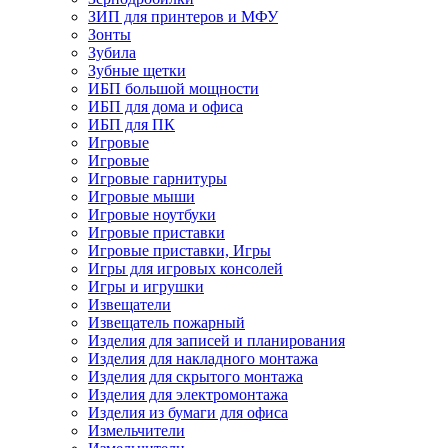
ЗИП для принтеров и МФУ
Зонты
Зубила
Зубные щетки
ИБП большой мощности
ИБП для дома и офиса
ИБП для ПК
Игровые
Игровые
Игровые гарнитуры
Игровые мыши
Игровые ноутбуки
Игровые приставки
Игровые приставки, Игры
Игры для игровых консолей
Игры и игрушки
Извещатели
Извещатель пожарный
Изделия для записей и планирования
Изделия для накладного монтажа
Изделия для скрытого монтажа
Изделия для электромонтажа
Изделия из бумаги для офиса
Измельчители