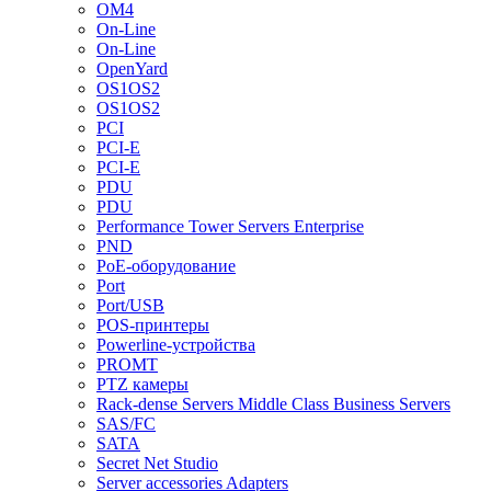
OM4
On-Line
On-Line
OpenYard
OS1OS2
OS1OS2
PCI
PCI-E
PCI-E
PDU
PDU
Performance Tower Servers Enterprise
PND
PoE-оборудование
Port
Port/USB
POS-принтеры
Powerline-устройства
PROMT
PTZ камеры
Rack-dense Servers Middle Class Business Servers
SAS/FC
SATA
Secret Net Studio
Server accessories Adapters