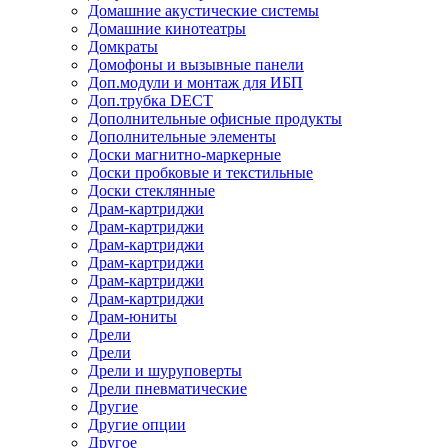
Домашние акустические системы
Домашние кинотеатры
Домкраты
Домофоны и вызывные панели
Доп.модули и монтаж для ИБП
Доп.трубка DECT
Дополнительные офисные продукты
Дополнительные элементы
Доски магнитно-маркерные
Доски пробковые и текстильные
Доски стеклянные
Драм-картриджи
Драм-картриджи
Драм-картриджи
Драм-картриджи
Драм-картриджи
Драм-картриджи
Драм-юниты
Дрели
Дрели
Дрели и шуруповерты
Дрели пневматические
Другие
Другие опции
Другое