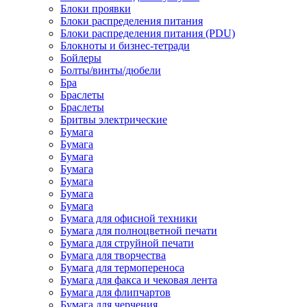
Блоки проявки
Блоки распределения питания
Блоки распределения питания (PDU)
Блокноты и бизнес-тетради
Бойлеры
Болты/винты/дюбели
Бра
Браслеты
Браслеты
Бритвы электрические
Бумага
Бумага
Бумага
Бумага
Бумага
Бумага
Бумага
Бумага для офисной техники
Бумага для полноцветной печати
Бумага для струйной печати
Бумага для творчества
Бумага для термопереноса
Бумага для факса и чековая лента
Бумага для флипчартов
Бумага для черчения