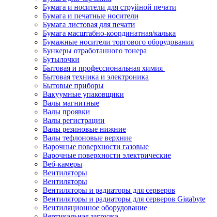
Бумага и носители для струйной печати
Бумага и печатные носители
Бумага листовая для печати
Бумага масштабно-координатная/калька
Бумажные носители торгового оборудования
Бункеры отработанного тонера
Бутылочки
Бытовая и профессиональная химия
Бытовая техника и электроника
Бытовые приборы
Вакуумные упаковщики
Валы магнитные
Валы проявки
Валы регистрации
Валы резиновые нижние
Валы тефлоновые верхние
Варочные поверхности газовые
Варочные поверхности электрические
Веб-камеры
Вентиляторы
Вентиляторы
Вентиляторы и радиаторы для серверов
Вентиляторы и радиаторы для серверов Gigabyte
Вентиляционное оборудование
Вертикальная загрузка