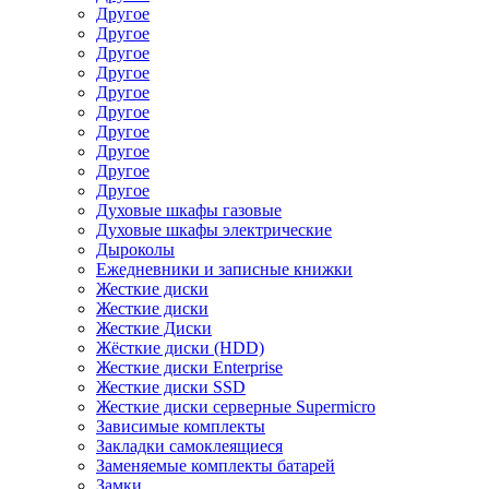
Другое
Другое
Другое
Другое
Другое
Другое
Другое
Другое
Другое
Другое
Духовые шкафы газовые
Духовые шкафы электрические
Дыроколы
Ежедневники и записные книжки
Жесткие диски
Жесткие диски
Жесткие Диски
Жёсткие диски (HDD)
Жесткие диски Enterprise
Жесткие диски SSD
Жесткие диски серверные Supermicro
Зависимые комплекты
Закладки самоклеящиеся
Заменяемые комплекты батарей
Замки