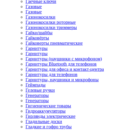
Гаечные ключи
Газовые
Газовые
Газонокосилки
Газонокосилки роторные
Газонокосилки триммеры
Гайки/шайбы
Гайковёрты
Гайковерты пневматические
Гарнитуры
Гарнитуры
Гарнитуры (наушники с микрофоном)
Гарнитуры Bluetooth для телефонов
Гарнитуры для офиса и контакт-центра
Гарнитуры для телефонов
Гарнитуры, наушники и микрофоны
Геймпады
Гелевые ручки
Генераторы
Генераторы
Гигиенические товары
Гидроаккумуляторы
Гирлянды электрические
Гладильные доски
Гладкие и гофро трубы