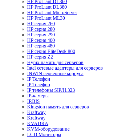
HP ProLiant DL360
HP ProLiant DL380
HP ProLiant MicroServer
HP ProLiant ML30
HP серия 260
HP серия 280
HP серия 290
HP серия 400
HP серия 480
HP серия EliteDesk 800
HP серия Z2
Hynix память для серверов
Intel сетевые адаптеры для серверов
INWIN серверные корпуса
IP Телефон
IP Телефон
IP телефоны SIP/H.323
IP-камеры
IRBIS
Kingston память для серверов
Kraftway
Kraftway
KVADRA
KVM-оборудование
LCD Мониторы