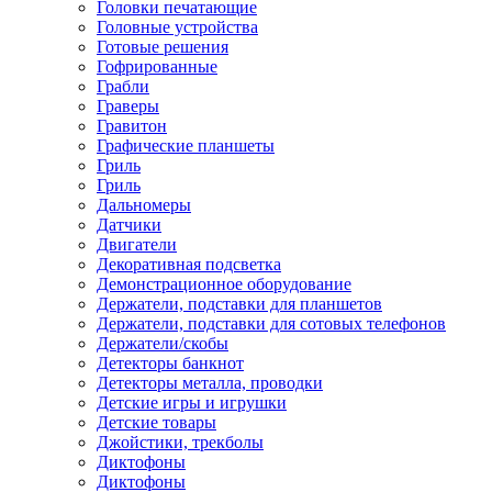
Головки печатающие
Головные устройства
Готовые решения
Гофрированные
Грабли
Граверы
Гравитон
Графические планшеты
Гриль
Гриль
Дальномеры
Датчики
Двигатели
Декоративная подсветка
Демонстрационное оборудование
Держатели, подставки для планшетов
Держатели, подставки для сотовых телефонов
Держатели/скобы
Детекторы банкнот
Детекторы металла, проводки
Детские игры и игрушки
Детские товары
Джойстики, трекболы
Диктофоны
Диктофоны