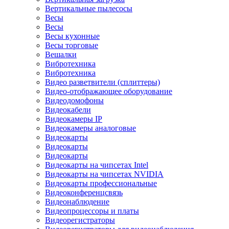
Вертикальные пылесосы
Весы
Весы
Весы кухонные
Весы торговые
Вешалки
Вибротехника
Вибротехника
Видео разветвители (сплиттеры)
Видео-отображающее оборудование
Видеодомофоны
Видеокабели
Видеокамеры IP
Видеокамеры аналоговые
Видеокарты
Видеокарты
Видеокарты
Видеокарты на чипсетах Intel
Видеокарты на чипсетах NVIDIA
Видеокарты профессиональные
Видеоконференцсвязь
Видеонаблюдение
Видеопроцессоры и платы
Видеорегистраторы