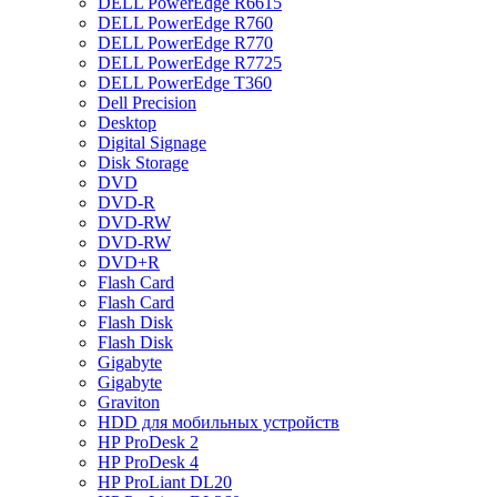
DELL PowerEdge R6615
DELL PowerEdge R760
DELL PowerEdge R770
DELL PowerEdge R7725
DELL PowerEdge T360
Dell Precision
Desktop
Digital Signage
Disk Storage
DVD
DVD-R
DVD-RW
DVD-RW
DVD+R
Flash Card
Flash Card
Flash Disk
Flash Disk
Gigabyte
Gigabyte
Graviton
HDD для мобильных устройств
HP ProDesk 2
HP ProDesk 4
HP ProLiant DL20