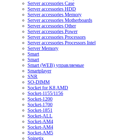
Server accessories Case
Server accessories HDD
Server accessories Memory
Server accessories Motherboards
Server accessories Other
Server accessories Power
Server accessories Processors
Server accessories Processors Intel
Server Memory
Smart
Smart
Smart (WEB) управляемые
Smartplayer
SNR
SO-DIMM
Socket for K8 AMD
Socket-1155/1156
Socket-1200
Socket-1700
Socket-1851
Socket-ALL
Socket-AM4
Socket-AM4
Socket-AM5
Spinetix