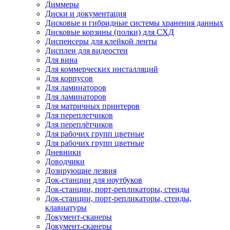
Диммеры
Диски и документация
Дисковые и гибридные системы хранения данных
Дисковые корзины (полки) для СХД
Диспенсеры для клейкой ленты
Дисплеи для видеостен
Для вина
Для коммерческих инсталляций
Для корпусов
Для ламинаторов
Для ламинаторов
Для матричных принтеров
Для переплетчиков
Для переплётчиков
Для рабочих групп цветные
Для рабочих групп цветные
Дневники
Доводчики
Дозирующие лезвия
Док-станции для ноутбуков
Док-станции, порт-репликаторы, стенды
Док-станции, порт-репликаторы, стенды,
клавиатуры
Документ-сканеры
Документ-сканеры