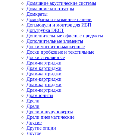
Домашние акустические системы
Домашние кинотеатры
Домкраты
Домофоны и вызывные панели
Доп.модули и монтаж для ИБП
Доп.трубка DECT
Дополнительные офисные продукты
Дополнительные элементы
Доски магнитно-маркерные
Доски пробковые и текстильные
Доски стеклянные
Драм-картриджи
Драм-картриджи
Драм-картриджи
Драм-картриджи
Драм-картриджи
Драм-картриджи
Драм-юниты
Дрели
Дрели
Дрели и шуруповерты
Дрели пневматические
Другие
Другие опции
Другое