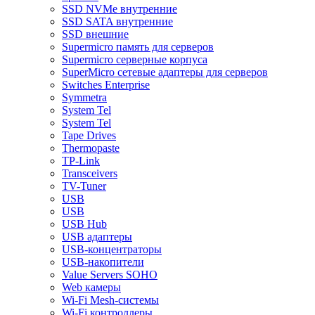
SSD NVMe внутренние
SSD SATA внутренние
SSD внешние
Supermicro память для серверов
Supermicro серверные корпуса
SuperMicro сетевые адаптеры для серверов
Switches Enterprise
Symmetra
System Tel
System Tel
Tape Drives
Thermopaste
TP-Link
Transceivers
TV-Tuner
USB
USB
USB Hub
USB адаптеры
USB-концентраторы
USB-накопители
Value Servers SOHO
Web камеры
Wi-Fi Mesh-системы
Wi-Fi контроллеры