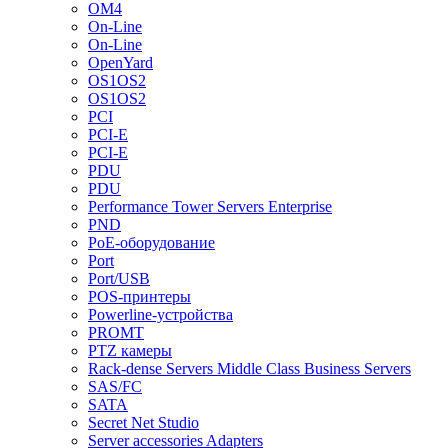
OM4
On-Line
On-Line
OpenYard
OS1OS2
OS1OS2
PCI
PCI-E
PCI-E
PDU
PDU
Performance Tower Servers Enterprise
PND
PoE-оборудование
Port
Port/USB
POS-принтеры
Powerline-устройства
PROMT
PTZ камеры
Rack-dense Servers Middle Class Business Servers
SAS/FC
SATA
Secret Net Studio
Server accessories Adapters