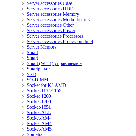
Server accessories Case
Server accessories HDD
Server accessories Memory
Server accessories Motherboards
Server accessories Other
Server accessories Power
Server accessories Processors
Server accessories Processors Intel
Server Memory
Smart
Smart
Smart (WEB) управляемые
Smartplayer
SNR
SO-DIMM
Socket for K8 AMD
Socket-1155/1156
Socket-1200
Socket-1700
Socket-1851
Socket-ALL
Socket-AM4
Socket-AM4
Socket-AM5
Spinetix