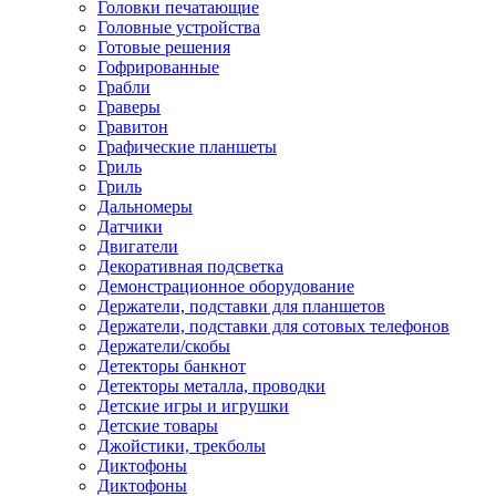
Головки печатающие
Головные устройства
Готовые решения
Гофрированные
Грабли
Граверы
Гравитон
Графические планшеты
Гриль
Гриль
Дальномеры
Датчики
Двигатели
Декоративная подсветка
Демонстрационное оборудование
Держатели, подставки для планшетов
Держатели, подставки для сотовых телефонов
Держатели/скобы
Детекторы банкнот
Детекторы металла, проводки
Детские игры и игрушки
Детские товары
Джойстики, трекболы
Диктофоны
Диктофоны