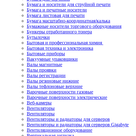
Бумага и носители для струйной печати
Бумага и печатные носители
Бумага листовая для печати
Бумага масштабно-координатная/калька
Бумажные носители торгового оборудования
Бункеры отработанного тонера
Бутылочки
Бытовая и профессиональная химия
Бытовая техника и электроника
Бытовые приборы
Вакуумные упаковщики
Валы магнитные
Валы проявки
Валы регистрации
Валы резиновые нижние
Валы тефлоновые верхние
Варочные поверхности газовые
Варочные поверхности электрические
Веб-камеры
Вентиляторы
Вентиляторы
Вентиляторы и радиаторы для серверов
Вентиляторы и радиаторы для серверов Gigabyte
Вентиляционное оборудование
Вертикальная загрузка