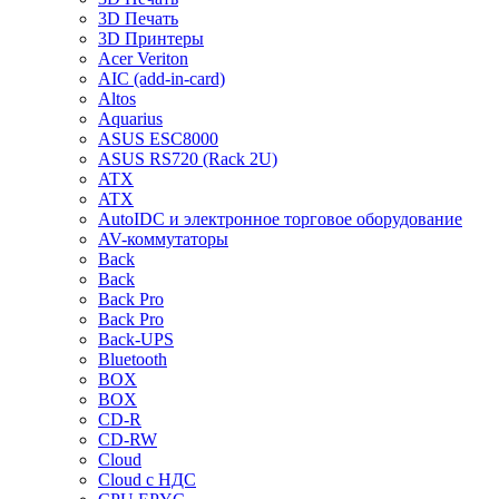
3D Печать
3D Принтеры
Acer Veriton
AIC (add-in-card)
Altos
Aquarius
ASUS ESC8000
ASUS RS720 (Rack 2U)
ATX
ATX
AutoIDC и электронное торговое оборудование
AV-коммутаторы
Back
Back
Back Pro
Back Pro
Back-UPS
Bluetooth
BOX
BOX
CD-R
CD-RW
Cloud
Cloud с НДС