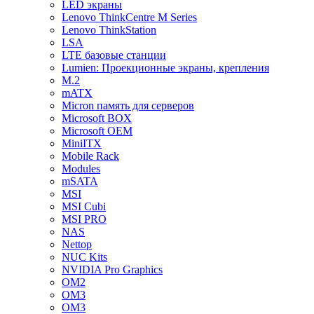
LED экраны
Lenovo ThinkCentre M Series
Lenovo ThinkStation
LSA
LTE базовые станции
Lumien: Проекционные экраны, крепления
M.2
mATX
Micron память для серверов
Microsoft BOX
Microsoft OEM
MiniITX
Mobile Rack
Modules
mSATA
MSI
MSI Cubi
MSI PRO
NAS
Nettop
NUC Kits
NVIDIA Pro Graphics
OM2
OM3
OM3