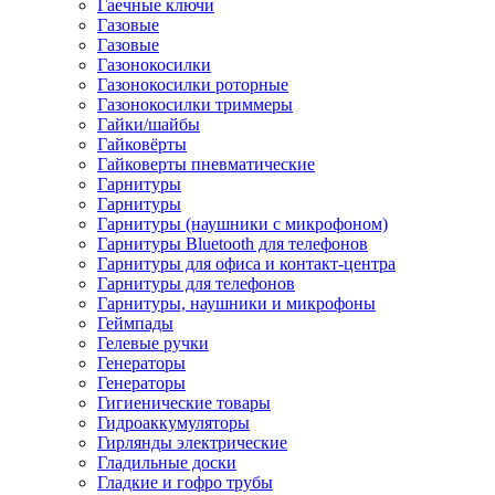
Гаечные ключи
Газовые
Газовые
Газонокосилки
Газонокосилки роторные
Газонокосилки триммеры
Гайки/шайбы
Гайковёрты
Гайковерты пневматические
Гарнитуры
Гарнитуры
Гарнитуры (наушники с микрофоном)
Гарнитуры Bluetooth для телефонов
Гарнитуры для офиса и контакт-центра
Гарнитуры для телефонов
Гарнитуры, наушники и микрофоны
Геймпады
Гелевые ручки
Генераторы
Генераторы
Гигиенические товары
Гидроаккумуляторы
Гирлянды электрические
Гладильные доски
Гладкие и гофро трубы