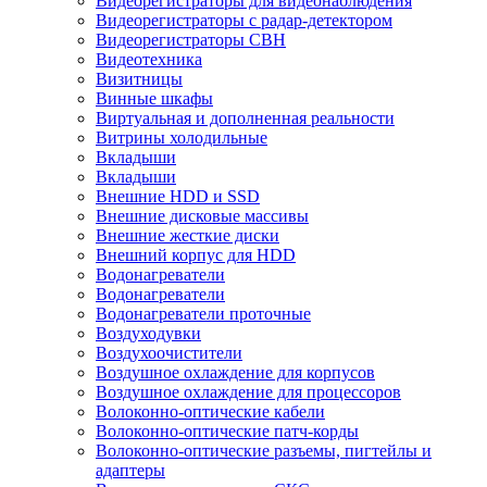
Видеорегистраторы для видеонаблюдения
Видеорегистраторы с радар-детектором
Видеорегистраторы СВН
Видеотехника
Визитницы
Винные шкафы
Виртуальная и дополненная реальности
Витрины холодильные
Вкладыши
Вкладыши
Внешние HDD и SSD
Внешние дисковые массивы
Внешние жесткие диски
Внешний корпус для HDD
Водонагреватели
Водонагреватели
Водонагреватели проточные
Воздуходувки
Воздухоочистители
Воздушное охлаждение для корпусов
Воздушное охлаждение для процессоров
Волоконно-оптические кабели
Волоконно-оптические патч-корды
Волоконно-оптические разъемы, пигтейлы и
адаптеры