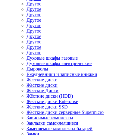
Другое
Другое
Другое
Другое
Другое
Другое
Другое
Другое
Другое
Другое
Духовые шкафы газовые
Духовые шкафы электрические
Дыроколы
Ежедневники и записные книжки
Жесткие диски
Жесткие диски
Жесткие Диски
Жёсткие диски (HDD)
Жесткие диски Enterprise
Жесткие диски SSD
Жесткие диски серверные Supermicro
Зависимые комплекты
Закладки самоклеящиеся
Заменяемые комплекты батарей
Замки