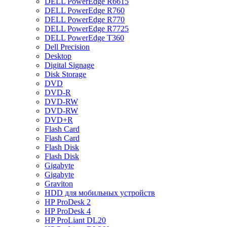
DELL PowerEdge R6615
DELL PowerEdge R760
DELL PowerEdge R770
DELL PowerEdge R7725
DELL PowerEdge T360
Dell Precision
Desktop
Digital Signage
Disk Storage
DVD
DVD-R
DVD-RW
DVD-RW
DVD+R
Flash Card
Flash Card
Flash Disk
Flash Disk
Gigabyte
Gigabyte
Graviton
HDD для мобильных устройств
HP ProDesk 2
HP ProDesk 4
HP ProLiant DL20