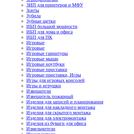
ЗИП для принтеров и МФУ
Зонты
Зубила
Зубные щетки
ИБП большой мощности
ИБП для дома и офиса
ИБП для ПК
Игровые
Игровые
Игровые гарнитуры
Игровые мыши
Игровые ноутбуки
Игровые приставки
Игровые приставки, Игры
Игры для игровых консолей
Игры и игрушки
Извещатели
Извещатель пожарный
Изделия для записей и планирования
Изделия для накладного монтажа
Изделия для скрытого монтажа
Изделия для электромонтажа
Изделия из бумаги для офиса
Измельчители