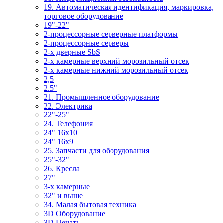
19. Автоматическая идентификация, маркировка,
торговое оборудование
19"-22"
2-процессорные серверные платформы
2-процессорные серверы
2-х дверные SbS
2-х камерные верхний морозильный отсек
2-х камерные нижний морозильный отсек
2,5
2.5"
21. Промышленное оборудование
22. Электрика
22"-25"
24. Телефония
24" 16x10
24" 16x9
25. Запчасти для оборудования
25"-32"
26. Кресла
27"
3-x камерные
32" и выше
34. Малая бытовая техника
3D Оборудование
3D Печать