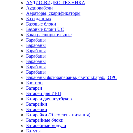
АУДИО-ВИДЕО ТЕХНИКА
Аудиокабели
Аэраторы, скарификаторы
База данных
Базовые блоки
Базовые блоки UC
Баки расширительные
Барабаны
Барабаны
Барабаны
Барабаны
Барабаны
Барабаны
Барабаны
Барабаны фотобарабаны, светоч.бараб., OPC
Бастион
Батареи
Батареи для ИБП
Батареи для ноутбуков
Батарейки
Батарейки
Батарейки (Элементы питания)
Батарейные блоки
Батарейные модули
Батуты