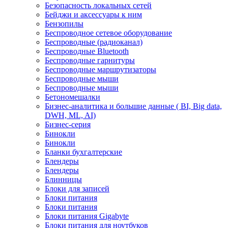
Безопасность локальных сетей
Бейджи и аксесcуары к ним
Бензопилы
Беспроводное сетевое оборудование
Беспроводные (радиоканал)
Беспроводные Bluetooth
Беспроводные гарнитуры
Беспроводные маршрутизаторы
Беспроводные мыши
Беспроводные мыши
Бетономешалки
Бизнес-аналитика и большие данные ( BI, Big data,
DWH, ML, AI)
Бизнес-серия
Бинокли
Бинокли
Бланки бухгалтерские
Блендеры
Блендеры
Блинницы
Блоки для записей
Блоки питания
Блоки питания
Блоки питания Gigabyte
Блоки питания для ноутбуков