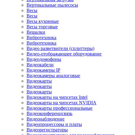
Вертикальные пылесосы
Весы
Весы
Весы кухонные
Весы торговые
Вешалки
Вибротехника
Вибротехника
Видео разветвители (сплиттеры)
Видео-отображающее оборудование
Видеодомофоны
Видеокабели
Видеокамеры IP
Видеокамеры аналоговые
Видеокарты
Видеокарты
Видеокарты
Видеокарты на чипсетах Intel
Видеокарты на чипсетах NVIDIA
Видеокарты профессиональные
Видеоконференцсвязь
Видеонаблюдение
Видеопроцессоры и платы
Видеорегистраторы