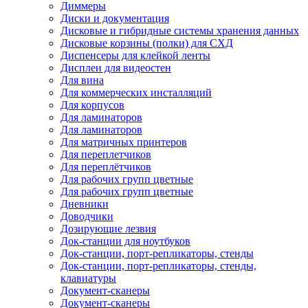
Диммеры
Диски и документация
Дисковые и гибридные системы хранения данных
Дисковые корзины (полки) для СХД
Диспенсеры для клейкой ленты
Дисплеи для видеостен
Для вина
Для коммерческих инсталляций
Для корпусов
Для ламинаторов
Для ламинаторов
Для матричных принтеров
Для переплетчиков
Для переплётчиков
Для рабочих групп цветные
Для рабочих групп цветные
Дневники
Доводчики
Дозирующие лезвия
Док-станции для ноутбуков
Док-станции, порт-репликаторы, стенды
Док-станции, порт-репликаторы, стенды,
клавиатуры
Документ-сканеры
Документ-сканеры