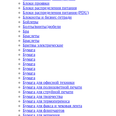
Блоки проявки
Блоки распределения питания
Блоки распределения питания (PDU)
Блокноты и бизнес-тетради
Бойлеры
Болты/винты/дюбели
Бра
Браслеты
Браслеты
Бритвы электрические
Бумага
Бумага
Бумага
Бумага
Бумага
Бумага
Бумага
Бумага для офисной техники
Бумага для полноцветной печати
Бумага для струйной печати
Бумага для творчества
Бумага для термопереноса
Бумага для факса и чековая лента
Бумага для флипчартов
Бумага для черчения