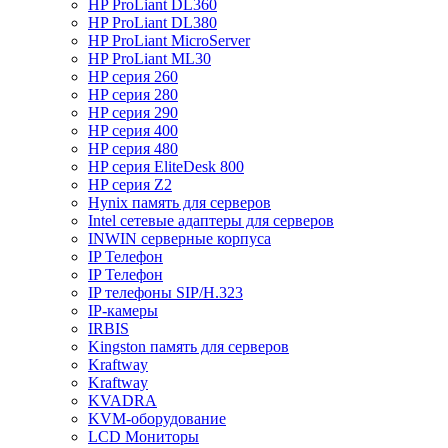
HP ProLiant DL360
HP ProLiant DL380
HP ProLiant MicroServer
HP ProLiant ML30
HP серия 260
HP серия 280
HP серия 290
HP серия 400
HP серия 480
HP серия EliteDesk 800
HP серия Z2
Hynix память для серверов
Intel сетевые адаптеры для серверов
INWIN серверные корпуса
IP Телефон
IP Телефон
IP телефоны SIP/H.323
IP-камеры
IRBIS
Kingston память для серверов
Kraftway
Kraftway
KVADRA
KVM-оборудование
LCD Мониторы