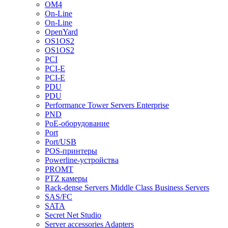
OM4
On-Line
On-Line
OpenYard
OS1OS2
OS1OS2
PCI
PCI-E
PCI-E
PDU
PDU
Performance Tower Servers Enterprise
PND
PoE-оборудование
Port
Port/USB
POS-принтеры
Powerline-устройства
PROMT
PTZ камеры
Rack-dense Servers Middle Class Business Servers
SAS/FC
SATA
Secret Net Studio
Server accessories Adapters