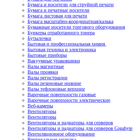
Бумага и носители для струйной печати
Бумага и печатные носители
Бумага листовая для печати
Бумага масштабно-координатная/калька
Бумажные носители торгового оборудования
Бункеры отработанного тонера
Бутылочки
Бытовая и профессиональная химия
Бытовая техника и электроника
Бытовые приборы
Вакуумные упаковщики
Валы магнитные
Валы проявки
Валы регистрации
Валы резиновые нижние
Валы тефлоновые верхние
Варочные поверхности газовые
Варочные поверхности электрические
Веб-камеры
Вентиляторы
Вентиляторы
Вентиляторы и радиаторы для серверов
Вентиляторы и радиаторы для серверов Gigabyte
Вентиляционное оборудование
Вертикальная загрузка