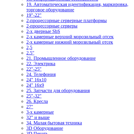
19. Автоматическая идентификация, маркировка,
торговое оборудование
19"-22"
2-процессорные серверные платформы
2-процессорные серверы
2-х дверные SbS
2-х камерные верхний морозильный отсек
2-х камерные нижний морозильный отсек
2,5
2.5"
21. Промышленное оборудование
22. Электрика
22"-25"
24. Телефония
24" 16x10
24" 16x9
25. Запчасти для оборудования
25"-32"
26. Кресла
27"
3-x камерные
32" и выше
34. Малая бытовая техника
3D Оборудование
3D Печать