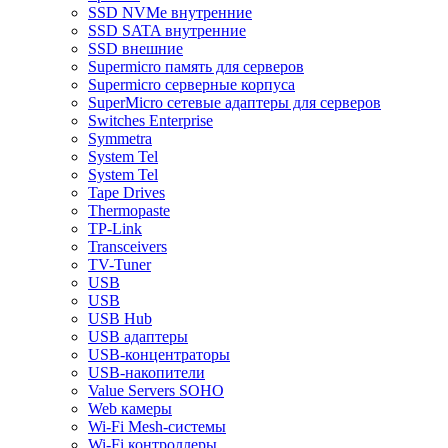
SSD NVMe внутренние
SSD SATA внутренние
SSD внешние
Supermicro память для серверов
Supermicro серверные корпуса
SuperMicro сетевые адаптеры для серверов
Switches Enterprise
Symmetra
System Tel
System Tel
Tape Drives
Thermopaste
TP-Link
Transceivers
TV-Tuner
USB
USB
USB Hub
USB адаптеры
USB-концентраторы
USB-накопители
Value Servers SOHO
Web камеры
Wi-Fi Mesh-системы
Wi-Fi контроллеры