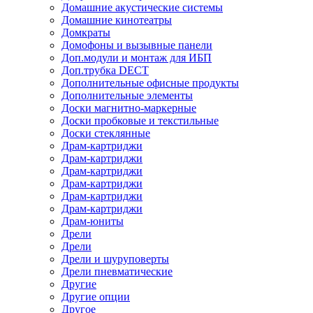
Домашние акустические системы
Домашние кинотеатры
Домкраты
Домофоны и вызывные панели
Доп.модули и монтаж для ИБП
Доп.трубка DECT
Дополнительные офисные продукты
Дополнительные элементы
Доски магнитно-маркерные
Доски пробковые и текстильные
Доски стеклянные
Драм-картриджи
Драм-картриджи
Драм-картриджи
Драм-картриджи
Драм-картриджи
Драм-картриджи
Драм-юниты
Дрели
Дрели
Дрели и шуруповерты
Дрели пневматические
Другие
Другие опции
Другое