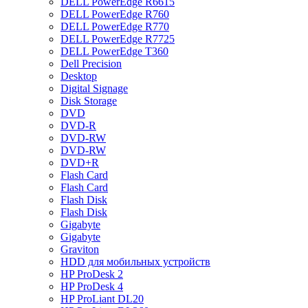
DELL PowerEdge R6615
DELL PowerEdge R760
DELL PowerEdge R770
DELL PowerEdge R7725
DELL PowerEdge T360
Dell Precision
Desktop
Digital Signage
Disk Storage
DVD
DVD-R
DVD-RW
DVD-RW
DVD+R
Flash Card
Flash Card
Flash Disk
Flash Disk
Gigabyte
Gigabyte
Graviton
HDD для мобильных устройств
HP ProDesk 2
HP ProDesk 4
HP ProLiant DL20