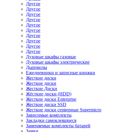
Другое
Другое
Другое
Другое
Другое
Другое
Другое
Другое
Другое
Другое
Духовые шкафы газовые
Духовые шкафы электрические
Дыроколы
Ежедневники и записные книжки
Жесткие диски
Жесткие диски
Жесткие Диски
Жёсткие диски (HDD)
Жесткие диски Enterprise
Жесткие диски SSD
Жесткие диски серверные Supermicro
Зависимые комплекты
Закладки самоклеящиеся
Заменяемые комплекты батарей
Замки