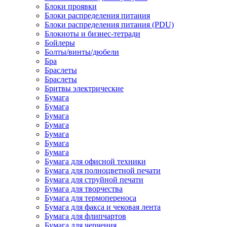
Блоки проявки
Блоки распределения питания
Блоки распределения питания (PDU)
Блокноты и бизнес-тетради
Бойлеры
Болты/винты/дюбели
Бра
Браслеты
Браслеты
Бритвы электрические
Бумага
Бумага
Бумага
Бумага
Бумага
Бумага
Бумага
Бумага для офисной техники
Бумага для полноцветной печати
Бумага для струйной печати
Бумага для творчества
Бумага для термопереноса
Бумага для факса и чековая лента
Бумага для флипчартов
Бумага для черчения