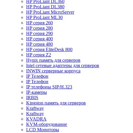
HP ProLiant DL360
HP ProLiant DL380
HP ProLiant MicroServer
HP ProLiant ML30
HP серия 260
HP серия 280
HP серия 290
HP серия 400
HP серия 480
HP серия EliteDesk 800
HP серия Z2
Hynix память для серверов
Intel сетевые адаптеры для серверов
INWIN серверные корпуса
IP Телефон
IP Телефон
IP телефоны SIP/H.323
IP-камеры
IRBIS
Kingston память для серверов
Kraftway
Kraftway
KVADRA
KVM-оборудование
LCD Мониторы