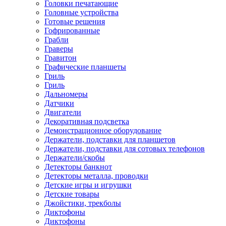
Головки печатающие
Головные устройства
Готовые решения
Гофрированные
Грабли
Граверы
Гравитон
Графические планшеты
Гриль
Гриль
Дальномеры
Датчики
Двигатели
Декоративная подсветка
Демонстрационное оборудование
Держатели, подставки для планшетов
Держатели, подставки для сотовых телефонов
Держатели/скобы
Детекторы банкнот
Детекторы металла, проводки
Детские игры и игрушки
Детские товары
Джойстики, трекболы
Диктофоны
Диктофоны