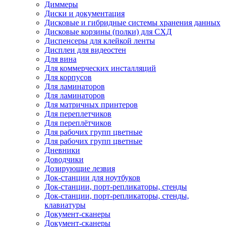
Диммеры
Диски и документация
Дисковые и гибридные системы хранения данных
Дисковые корзины (полки) для СХД
Диспенсеры для клейкой ленты
Дисплеи для видеостен
Для вина
Для коммерческих инсталляций
Для корпусов
Для ламинаторов
Для ламинаторов
Для матричных принтеров
Для переплетчиков
Для переплётчиков
Для рабочих групп цветные
Для рабочих групп цветные
Дневники
Доводчики
Дозирующие лезвия
Док-станции для ноутбуков
Док-станции, порт-репликаторы, стенды
Док-станции, порт-репликаторы, стенды,
клавиатуры
Документ-сканеры
Документ-сканеры