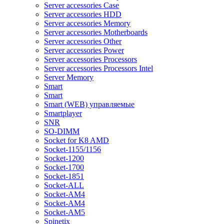
Server accessories Case
Server accessories HDD
Server accessories Memory
Server accessories Motherboards
Server accessories Other
Server accessories Power
Server accessories Processors
Server accessories Processors Intel
Server Memory
Smart
Smart
Smart (WEB) управляемые
Smartplayer
SNR
SO-DIMM
Socket for K8 AMD
Socket-1155/1156
Socket-1200
Socket-1700
Socket-1851
Socket-ALL
Socket-AM4
Socket-AM4
Socket-AM5
Spinetix