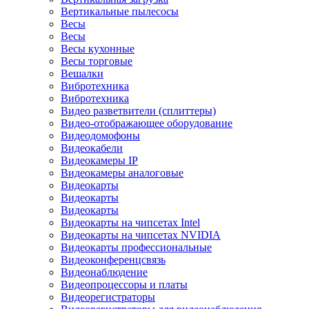
Вертикальные пылесосы
Весы
Весы
Весы кухонные
Весы торговые
Вешалки
Вибротехника
Вибротехника
Видео разветвители (сплиттеры)
Видео-отображающее оборудование
Видеодомофоны
Видеокабели
Видеокамеры IP
Видеокамеры аналоговые
Видеокарты
Видеокарты
Видеокарты
Видеокарты на чипсетах Intel
Видеокарты на чипсетах NVIDIA
Видеокарты профессиональные
Видеоконференцсвязь
Видеонаблюдение
Видеопроцессоры и платы
Видеорегистраторы