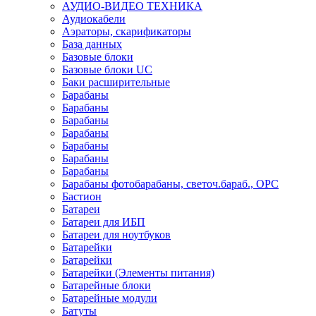
АУДИО-ВИДЕО ТЕХНИКА
Аудиокабели
Аэраторы, скарификаторы
База данных
Базовые блоки
Базовые блоки UC
Баки расширительные
Барабаны
Барабаны
Барабаны
Барабаны
Барабаны
Барабаны
Барабаны
Барабаны фотобарабаны, светоч.бараб., OPC
Бастион
Батареи
Батареи для ИБП
Батареи для ноутбуков
Батарейки
Батарейки
Батарейки (Элементы питания)
Батарейные блоки
Батарейные модули
Батуты