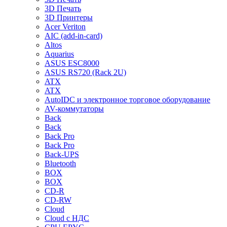
3D Печать
3D Принтеры
Acer Veriton
AIC (add-in-card)
Altos
Aquarius
ASUS ESC8000
ASUS RS720 (Rack 2U)
ATX
ATX
AutoIDC и электронное торговое оборудование
AV-коммутаторы
Back
Back
Back Pro
Back Pro
Back-UPS
Bluetooth
BOX
BOX
CD-R
CD-RW
Cloud
Cloud с НДС