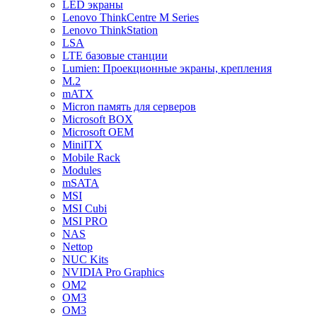
LED экраны
Lenovo ThinkCentre M Series
Lenovo ThinkStation
LSA
LTE базовые станции
Lumien: Проекционные экраны, крепления
M.2
mATX
Micron память для серверов
Microsoft BOX
Microsoft OEM
MiniITX
Mobile Rack
Modules
mSATA
MSI
MSI Cubi
MSI PRO
NAS
Nettop
NUC Kits
NVIDIA Pro Graphics
OM2
OM3
OM3