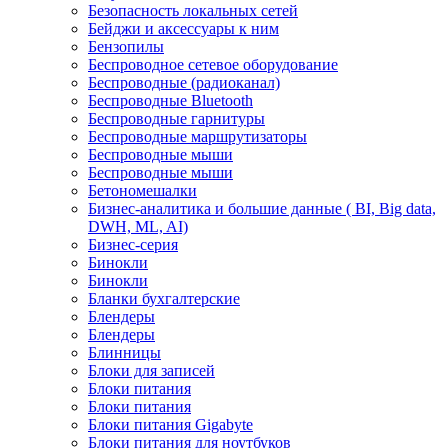
Безопасность локальных сетей
Бейджи и аксесcуары к ним
Бензопилы
Беспроводное сетевое оборудование
Беспроводные (радиоканал)
Беспроводные Bluetooth
Беспроводные гарнитуры
Беспроводные маршрутизаторы
Беспроводные мыши
Беспроводные мыши
Бетономешалки
Бизнес-аналитика и большие данные ( BI, Big data,
DWH, ML, AI)
Бизнес-серия
Бинокли
Бинокли
Бланки бухгалтерские
Блендеры
Блендеры
Блинницы
Блоки для записей
Блоки питания
Блоки питания
Блоки питания Gigabyte
Блоки питания для ноутбуков