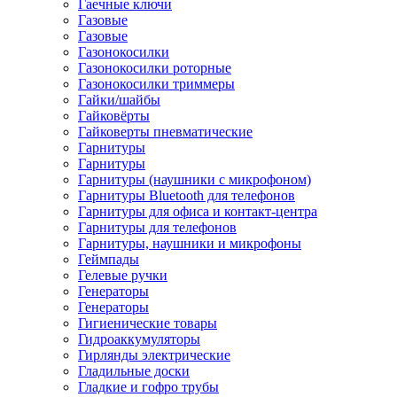
Гаечные ключи
Газовые
Газовые
Газонокосилки
Газонокосилки роторные
Газонокосилки триммеры
Гайки/шайбы
Гайковёрты
Гайковерты пневматические
Гарнитуры
Гарнитуры
Гарнитуры (наушники с микрофоном)
Гарнитуры Bluetooth для телефонов
Гарнитуры для офиса и контакт-центра
Гарнитуры для телефонов
Гарнитуры, наушники и микрофоны
Геймпады
Гелевые ручки
Генераторы
Генераторы
Гигиенические товары
Гидроаккумуляторы
Гирлянды электрические
Гладильные доски
Гладкие и гофро трубы