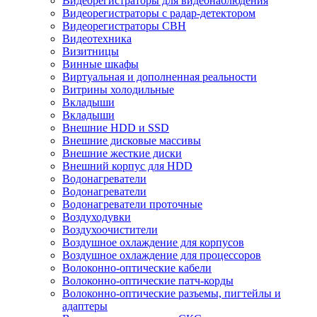
Видеорегистраторы для видеонаблюдения
Видеорегистраторы с радар-детектором
Видеорегистраторы СВН
Видеотехника
Визитницы
Винные шкафы
Виртуальная и дополненная реальности
Витрины холодильные
Вкладыши
Вкладыши
Внешние HDD и SSD
Внешние дисковые массивы
Внешние жесткие диски
Внешний корпус для HDD
Водонагреватели
Водонагреватели
Водонагреватели проточные
Воздуходувки
Воздухоочистители
Воздушное охлаждение для корпусов
Воздушное охлаждение для процессоров
Волоконно-оптические кабели
Волоконно-оптические патч-корды
Волоконно-оптические разъемы, пигтейлы и
адаптеры