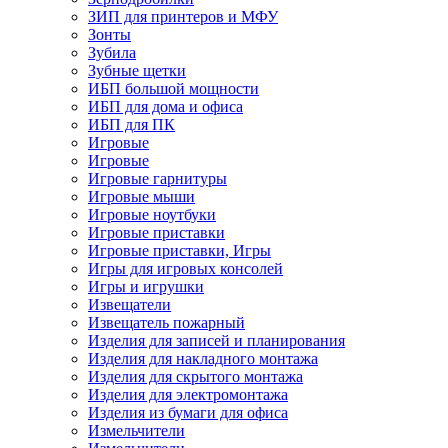
ЗИП для принтеров и МФУ
Зонты
Зубила
Зубные щетки
ИБП большой мощности
ИБП для дома и офиса
ИБП для ПК
Игровые
Игровые
Игровые гарнитуры
Игровые мыши
Игровые ноутбуки
Игровые приставки
Игровые приставки, Игры
Игры для игровых консолей
Игры и игрушки
Извещатели
Извещатель пожарный
Изделия для записей и планирования
Изделия для накладного монтажа
Изделия для скрытого монтажа
Изделия для электромонтажа
Изделия из бумаги для офиса
Измельчители