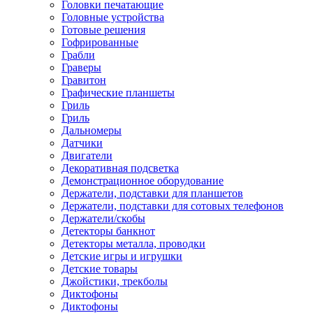
Головки печатающие
Головные устройства
Готовые решения
Гофрированные
Грабли
Граверы
Гравитон
Графические планшеты
Гриль
Гриль
Дальномеры
Датчики
Двигатели
Декоративная подсветка
Демонстрационное оборудование
Держатели, подставки для планшетов
Держатели, подставки для сотовых телефонов
Держатели/скобы
Детекторы банкнот
Детекторы металла, проводки
Детские игры и игрушки
Детские товары
Джойстики, трекболы
Диктофоны
Диктофоны