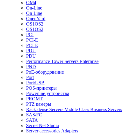
OM4
On-Line
On-Line
OpenYard
OS1OS2
OS1OS2
PCI
PCI-E
PCI-E
PDU
PDU
Performance Tower Servers Enterprise
PND
PoE-оборудование
Port
Port/USB
POS-принтеры
Powerline-устройства
PROMT
PTZ камеры
Rack-dense Servers Middle Class Business Servers
SAS/FC
SATA
Secret Net Studio
Server accessories Adapters