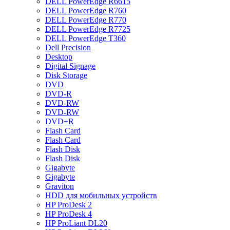
DELL PowerEdge R6615
DELL PowerEdge R760
DELL PowerEdge R770
DELL PowerEdge R7725
DELL PowerEdge T360
Dell Precision
Desktop
Digital Signage
Disk Storage
DVD
DVD-R
DVD-RW
DVD-RW
DVD+R
Flash Card
Flash Card
Flash Disk
Flash Disk
Gigabyte
Gigabyte
Graviton
HDD для мобильных устройств
HP ProDesk 2
HP ProDesk 4
HP ProLiant DL20