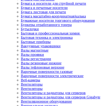
Бумага и носители для струйной печати
Бумага и печатные носители
Бумага листовая для печати
Бумага масштабно-координатная/калька
Бумажные носители торгового оборудования
Бункеры отработанного тонера
Бутылочки
Бытовая и профессиональная химия
Бытовая техника и электроника
Бытовые приборы
Вакуумные упаковщики
Валы магнитные
Валы проявки
Валы регистрации
Валы резиновые нижние
Валы тефлоновые верхние
Варочные поверхности газовые
Варочные поверхности электрические
Веб-камеры
Вентиляторы
Вентиляторы
Вентиляторы и радиаторы для серверов
Вентиляторы и радиаторы для серверов Gigabyte
Вентиляционное оборудование
Вертикальная загрузка