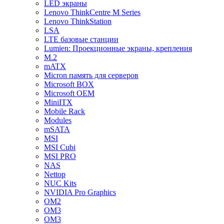
LED экраны
Lenovo ThinkCentre M Series
Lenovo ThinkStation
LSA
LTE базовые станции
Lumien: Проекционные экраны, крепления
M.2
mATX
Micron память для серверов
Microsoft BOX
Microsoft OEM
MiniITX
Mobile Rack
Modules
mSATA
MSI
MSI Cubi
MSI PRO
NAS
Nettop
NUC Kits
NVIDIA Pro Graphics
OM2
OM3
OM3