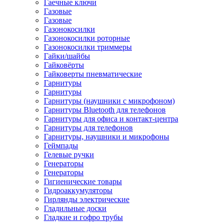
Гаечные ключи
Газовые
Газовые
Газонокосилки
Газонокосилки роторные
Газонокосилки триммеры
Гайки/шайбы
Гайковёрты
Гайковерты пневматические
Гарнитуры
Гарнитуры
Гарнитуры (наушники с микрофоном)
Гарнитуры Bluetooth для телефонов
Гарнитуры для офиса и контакт-центра
Гарнитуры для телефонов
Гарнитуры, наушники и микрофоны
Геймпады
Гелевые ручки
Генераторы
Генераторы
Гигиенические товары
Гидроаккумуляторы
Гирлянды электрические
Гладильные доски
Гладкие и гофро трубы