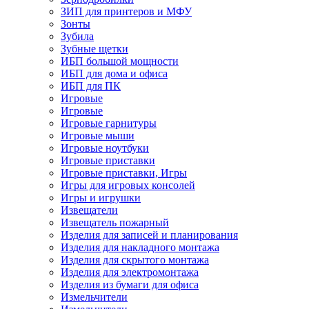
ЗИП для принтеров и МФУ
Зонты
Зубила
Зубные щетки
ИБП большой мощности
ИБП для дома и офиса
ИБП для ПК
Игровые
Игровые
Игровые гарнитуры
Игровые мыши
Игровые ноутбуки
Игровые приставки
Игровые приставки, Игры
Игры для игровых консолей
Игры и игрушки
Извещатели
Извещатель пожарный
Изделия для записей и планирования
Изделия для накладного монтажа
Изделия для скрытого монтажа
Изделия для электромонтажа
Изделия из бумаги для офиса
Измельчители