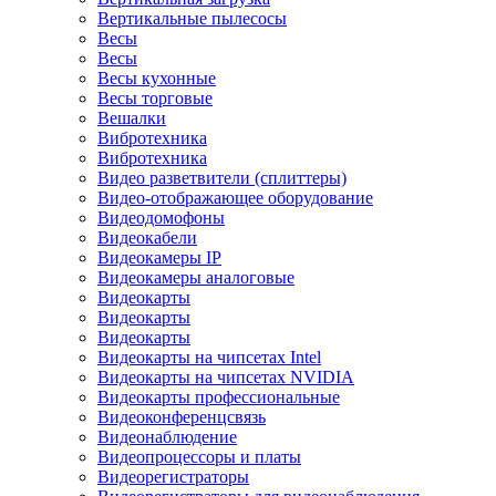
Вертикальные пылесосы
Весы
Весы
Весы кухонные
Весы торговые
Вешалки
Вибротехника
Вибротехника
Видео разветвители (сплиттеры)
Видео-отображающее оборудование
Видеодомофоны
Видеокабели
Видеокамеры IP
Видеокамеры аналоговые
Видеокарты
Видеокарты
Видеокарты
Видеокарты на чипсетах Intel
Видеокарты на чипсетах NVIDIA
Видеокарты профессиональные
Видеоконференцсвязь
Видеонаблюдение
Видеопроцессоры и платы
Видеорегистраторы