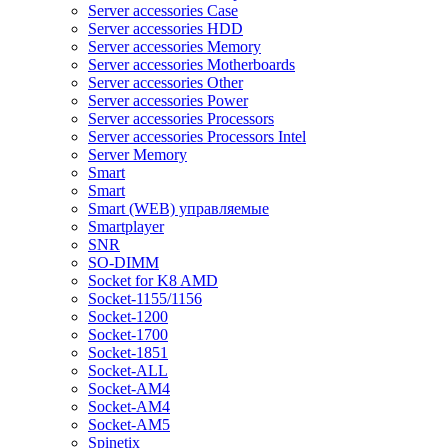
Server accessories Case
Server accessories HDD
Server accessories Memory
Server accessories Motherboards
Server accessories Other
Server accessories Power
Server accessories Processors
Server accessories Processors Intel
Server Memory
Smart
Smart
Smart (WEB) управляемые
Smartplayer
SNR
SO-DIMM
Socket for K8 AMD
Socket-1155/1156
Socket-1200
Socket-1700
Socket-1851
Socket-ALL
Socket-AM4
Socket-AM4
Socket-AM5
Spinetix