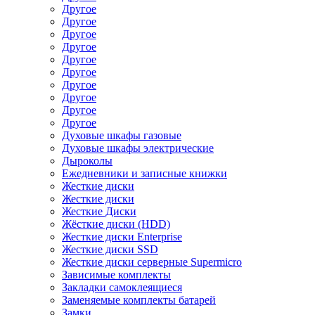
Другое
Другое
Другое
Другое
Другое
Другое
Другое
Другое
Другое
Другое
Духовые шкафы газовые
Духовые шкафы электрические
Дыроколы
Ежедневники и записные книжки
Жесткие диски
Жесткие диски
Жесткие Диски
Жёсткие диски (HDD)
Жесткие диски Enterprise
Жесткие диски SSD
Жесткие диски серверные Supermicro
Зависимые комплекты
Закладки самоклеящиеся
Заменяемые комплекты батарей
Замки