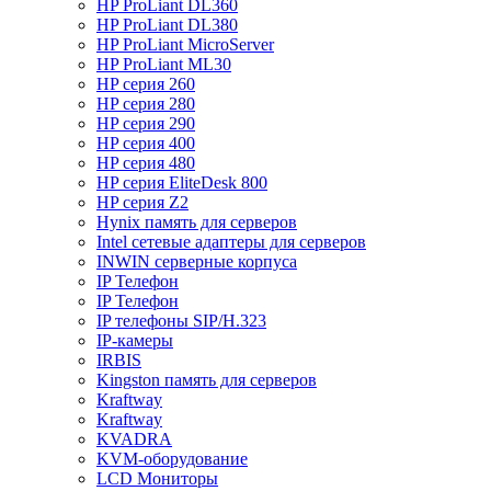
HP ProLiant DL360
HP ProLiant DL380
HP ProLiant MicroServer
HP ProLiant ML30
HP серия 260
HP серия 280
HP серия 290
HP серия 400
HP серия 480
HP серия EliteDesk 800
HP серия Z2
Hynix память для серверов
Intel сетевые адаптеры для серверов
INWIN серверные корпуса
IP Телефон
IP Телефон
IP телефоны SIP/H.323
IP-камеры
IRBIS
Kingston память для серверов
Kraftway
Kraftway
KVADRA
KVM-оборудование
LCD Мониторы