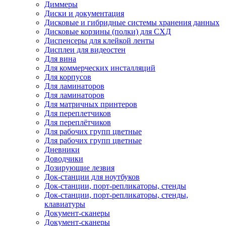
Диммеры
Диски и документация
Дисковые и гибридные системы хранения данных
Дисковые корзины (полки) для СХД
Диспенсеры для клейкой ленты
Дисплеи для видеостен
Для вина
Для коммерческих инсталляций
Для корпусов
Для ламинаторов
Для ламинаторов
Для матричных принтеров
Для переплетчиков
Для переплётчиков
Для рабочих групп цветные
Для рабочих групп цветные
Дневники
Доводчики
Дозирующие лезвия
Док-станции для ноутбуков
Док-станции, порт-репликаторы, стенды
Док-станции, порт-репликаторы, стенды,
клавиатуры
Документ-сканеры
Документ-сканеры