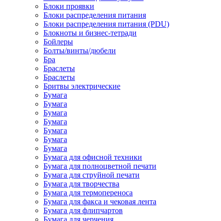
Блоки проявки
Блоки распределения питания
Блоки распределения питания (PDU)
Блокноты и бизнес-тетради
Бойлеры
Болты/винты/дюбели
Бра
Браслеты
Браслеты
Бритвы электрические
Бумага
Бумага
Бумага
Бумага
Бумага
Бумага
Бумага
Бумага для офисной техники
Бумага для полноцветной печати
Бумага для струйной печати
Бумага для творчества
Бумага для термопереноса
Бумага для факса и чековая лента
Бумага для флипчартов
Бумага для черчения