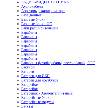
АУДИО-ВИДЕО ТЕХНИКА
Аудиокабели
Аэраторы, скарификаторы
База данных
Базовые блоки
Базовые блоки UC
Баки расширительные
Барабаны
Барабаны
Барабаны
Барабаны
Барабаны
Барабаны
Барабаны
Барабаны фотобарабаны, светоч.бараб., OPC
Бастион
Батареи
Батареи для ИБП
Батареи для ноутбуков
Батарейки
Батарейки
Батарейки (Элементы питания)
Батарейные блоки
Батарейные модули
Батуты