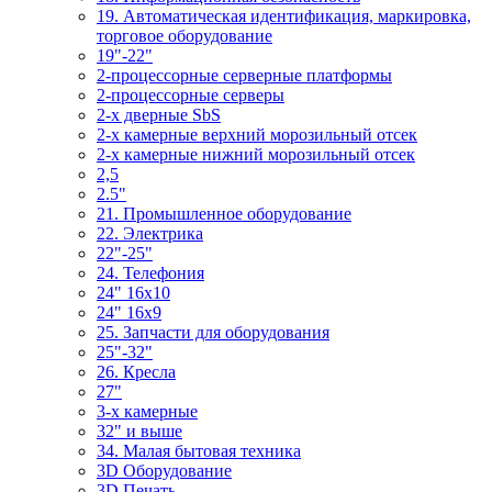
19. Автоматическая идентификация, маркировка,
торговое оборудование
19"-22"
2-процессорные серверные платформы
2-процессорные серверы
2-х дверные SbS
2-х камерные верхний морозильный отсек
2-х камерные нижний морозильный отсек
2,5
2.5"
21. Промышленное оборудование
22. Электрика
22"-25"
24. Телефония
24" 16x10
24" 16x9
25. Запчасти для оборудования
25"-32"
26. Кресла
27"
3-x камерные
32" и выше
34. Малая бытовая техника
3D Оборудование
3D Печать