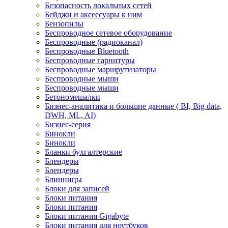
Безопасность локальных сетей
Бейджи и аксесcуары к ним
Бензопилы
Беспроводное сетевое оборудование
Беспроводные (радиоканал)
Беспроводные Bluetooth
Беспроводные гарнитуры
Беспроводные маршрутизаторы
Беспроводные мыши
Беспроводные мыши
Бетономешалки
Бизнес-аналитика и большие данные ( BI, Big data,
DWH, ML, AI)
Бизнес-серия
Бинокли
Бинокли
Бланки бухгалтерские
Блендеры
Блендеры
Блинницы
Блоки для записей
Блоки питания
Блоки питания
Блоки питания Gigabyte
Блоки питания для ноутбуков