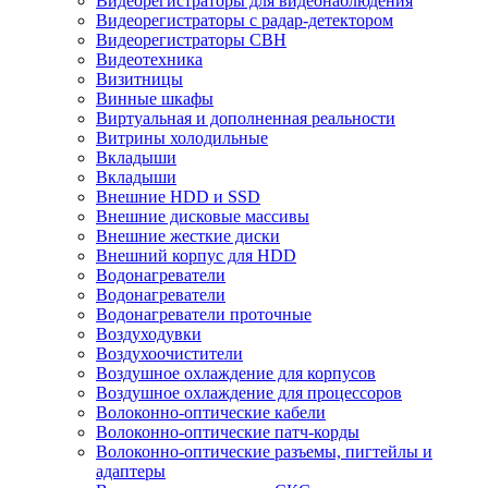
Видеорегистраторы для видеонаблюдения
Видеорегистраторы с радар-детектором
Видеорегистраторы СВН
Видеотехника
Визитницы
Винные шкафы
Виртуальная и дополненная реальности
Витрины холодильные
Вкладыши
Вкладыши
Внешние HDD и SSD
Внешние дисковые массивы
Внешние жесткие диски
Внешний корпус для HDD
Водонагреватели
Водонагреватели
Водонагреватели проточные
Воздуходувки
Воздухоочистители
Воздушное охлаждение для корпусов
Воздушное охлаждение для процессоров
Волоконно-оптические кабели
Волоконно-оптические патч-корды
Волоконно-оптические разъемы, пигтейлы и
адаптеры