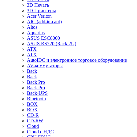
3D Печать
3D Принтеры
Acer Veriton
AIC (add-in-card)
Altos
Aquarius
ASUS ESC8000
ASUS RS720 (Rack 2U)
ATX
ATX
AutoIDC и электронное торговое оборудование
AV-коммутаторы
Back
Back
Back Pro
Back Pro
Back-UPS
Bluetooth
BOX
BOX
CD-R
CD-RW
Cloud
Cloud с НДС