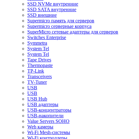
SSD NVMe внутренние
SSD SATA внутренние
SSD внешние
Supermicro память для серверов
Supermicro серверные корпуса
SuperMicro сетевые адаптеры для серверов
Switches Enterprise
Symmetra
System Tel
System Tel
Tape Drives
Thermopaste
TP-Link
Transceivers
TV-Tuner
USB
USB
USB Hub
USB адаптеры
USB-концентраторы
USB-накопители
Value Servers SOHO
Web камеры
Wi-Fi Mesh-системы
Wi-Fi контроллеры