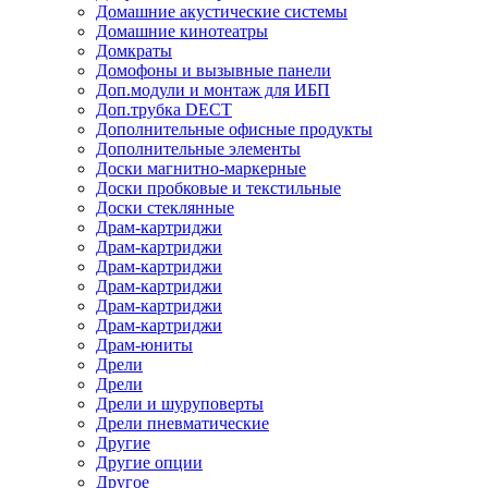
Домашние акустические системы
Домашние кинотеатры
Домкраты
Домофоны и вызывные панели
Доп.модули и монтаж для ИБП
Доп.трубка DECT
Дополнительные офисные продукты
Дополнительные элементы
Доски магнитно-маркерные
Доски пробковые и текстильные
Доски стеклянные
Драм-картриджи
Драм-картриджи
Драм-картриджи
Драм-картриджи
Драм-картриджи
Драм-картриджи
Драм-юниты
Дрели
Дрели
Дрели и шуруповерты
Дрели пневматические
Другие
Другие опции
Другое