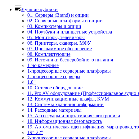
Лучшие рубрики
01. Серверы (Brand) и опции
02. Серверные платформы и опции
03. Компьютеры и опции
04. Ноутбуки и планшетные устройства
05. Мониторы, телевизоры
06. Принтеры, сканеры, МФУ
07. Программное обеспечение
08. Комплектующие
09. Источники бесперебойного питания
1-но камерные
1-процессорные серверные платформы
1-процессорные серверы
1.8"
10. Сетевое оборудование
11. Pro AV-оборудование (Профессиональное аудио-
12. Коммуникационные шкафы, KVM
13. Системы хранения информации
14. Расходные материалы
15. Аксессуары и портативная электроника
18. Информационная безопасность
19. Автоматическая идентификация, маркировка, т
19"-22"
2-процессорные серверные платформы