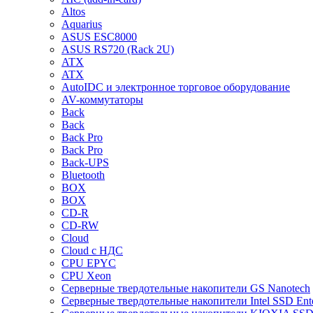
Altos
Aquarius
ASUS ESC8000
ASUS RS720 (Rack 2U)
ATX
ATX
AutoIDC и электронное торговое оборудование
AV-коммутаторы
Back
Back
Back Pro
Back Pro
Back-UPS
Bluetooth
BOX
BOX
CD-R
CD-RW
Cloud
Cloud с НДС
CPU EPYC
CPU Xeon
Cерверные твердотельные накопители GS Nanotech
Cерверные твердотельные накопители Intel SSD Ente