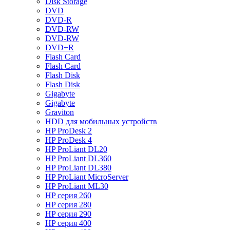
Disk Storage
DVD
DVD-R
DVD-RW
DVD-RW
DVD+R
Flash Card
Flash Card
Flash Disk
Flash Disk
Gigabyte
Gigabyte
Graviton
HDD для мобильных устройств
HP ProDesk 2
HP ProDesk 4
HP ProLiant DL20
HP ProLiant DL360
HP ProLiant DL380
HP ProLiant MicroServer
HP ProLiant ML30
HP серия 260
HP серия 280
HP серия 290
HP серия 400