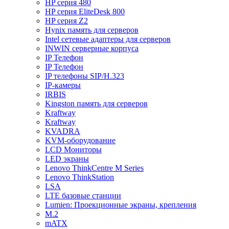
HP серия 480
HP серия EliteDesk 800
HP серия Z2
Hynix память для серверов
Intel сетевые адаптеры для серверов
INWIN серверные корпуса
IP Телефон
IP Телефон
IP телефоны SIP/H.323
IP-камеры
IRBIS
Kingston память для серверов
Kraftway
Kraftway
KVADRA
KVM-оборудование
LCD Мониторы
LED экраны
Lenovo ThinkCentre M Series
Lenovo ThinkStation
LSA
LTE базовые станции
Lumien: Проекционные экраны, крепления
M.2
mATX