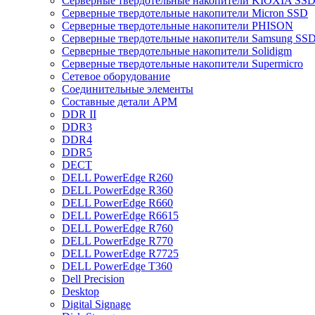
Cерверные твердотельные накопители KIOXIA SS
Cерверные твердотельные накопители Micron SSD
Cерверные твердотельные накопители PHISON
Cерверные твердотельные накопители Samsung SSD 
Cерверные твердотельные накопители Solidigm
Cерверные твердотельные накопители Supermicro
Cетевое оборудование
Cоединительные элементы
Cоставные детали АРМ
DDR II
DDR3
DDR4
DDR5
DECT
DELL PowerEdge R260
DELL PowerEdge R360
DELL PowerEdge R660
DELL PowerEdge R6615
DELL PowerEdge R760
DELL PowerEdge R770
DELL PowerEdge R7725
DELL PowerEdge T360
Dell Precision
Desktop
Digital Signage