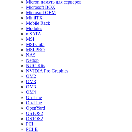
Micron память для серверов
Microsoft BOX
Microsoft OEM
MiniITX
Mobile Rack
Modules
mSATA
MSI
MSI Cubi
MSI PRO
NAS
Nettop
NUC Kits
NVIDIA Pro Graphics
OM2
OM3
OM3
OM4
On-Line
On-Line
OpenYard
OS1OS2
OS1OS2
PCI
PCI-E