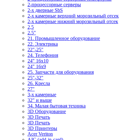
2-процессорные серверы
2-х дверные SbS
2-х камерные верхний морозильный отсек
2-х камерные нижний морозильный отсек
2,5
2.5"
21. Промышленное оборудование
22. Электрика
22"-25"
24. Телефония
24" 16x10
24" 16x9
25. Запчасти для оборудования
25"-32"
26. Кресла
27"
3-x камерные
32" и выше
34. Малая бытовая техника
3D Оборудование
3D Печать
3D Печать
3D Принтеры
Acer Veriton
AIC (add-in-card)