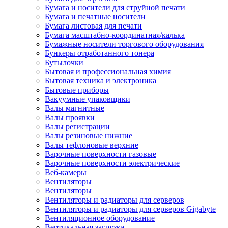
Бумага и носители для струйной печати
Бумага и печатные носители
Бумага листовая для печати
Бумага масштабно-координатная/калька
Бумажные носители торгового оборудования
Бункеры отработанного тонера
Бутылочки
Бытовая и профессиональная химия
Бытовая техника и электроника
Бытовые приборы
Вакуумные упаковщики
Валы магнитные
Валы проявки
Валы регистрации
Валы резиновые нижние
Валы тефлоновые верхние
Варочные поверхности газовые
Варочные поверхности электрические
Веб-камеры
Вентиляторы
Вентиляторы
Вентиляторы и радиаторы для серверов
Вентиляторы и радиаторы для серверов Gigabyte
Вентиляционное оборудование
Вертикальная загрузка