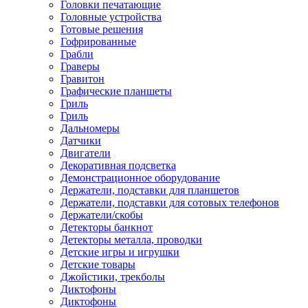
Головки печатающие
Головные устройства
Готовые решения
Гофрированные
Грабли
Граверы
Гравитон
Графические планшеты
Гриль
Гриль
Дальномеры
Датчики
Двигатели
Декоративная подсветка
Демонстрационное оборудование
Держатели, подставки для планшетов
Держатели, подставки для сотовых телефонов
Держатели/скобы
Детекторы банкнот
Детекторы металла, проводки
Детские игры и игрушки
Детские товары
Джойстики, трекболы
Диктофоны
Диктофоны