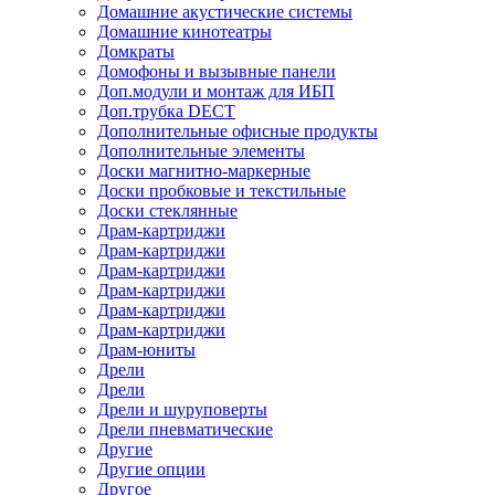
Домашние акустические системы
Домашние кинотеатры
Домкраты
Домофоны и вызывные панели
Доп.модули и монтаж для ИБП
Доп.трубка DECT
Дополнительные офисные продукты
Дополнительные элементы
Доски магнитно-маркерные
Доски пробковые и текстильные
Доски стеклянные
Драм-картриджи
Драм-картриджи
Драм-картриджи
Драм-картриджи
Драм-картриджи
Драм-картриджи
Драм-юниты
Дрели
Дрели
Дрели и шуруповерты
Дрели пневматические
Другие
Другие опции
Другое