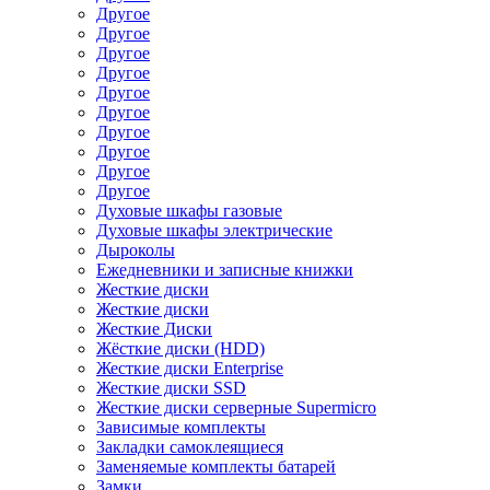
Другое
Другое
Другое
Другое
Другое
Другое
Другое
Другое
Другое
Другое
Духовые шкафы газовые
Духовые шкафы электрические
Дыроколы
Ежедневники и записные книжки
Жесткие диски
Жесткие диски
Жесткие Диски
Жёсткие диски (HDD)
Жесткие диски Enterprise
Жесткие диски SSD
Жесткие диски серверные Supermicro
Зависимые комплекты
Закладки самоклеящиеся
Заменяемые комплекты батарей
Замки