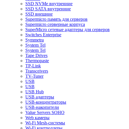
SSD NVMe внутренние
SSD SATA внутренние
SSD внешние
Supermicro память для серверов
Supermicro серверные корпуса
SuperMicro сетевые адаптеры для серверов
Switches Enterprise
Symmetra
System Tel
System Tel
Tape Drives
Thermopaste
TP-Link
Transceivers
TV-Tuner
USB
USB
USB Hub
USB адаптеры
USB-концентраторы
USB-накопители
Value Servers SOHO
Web камеры
Wi-Fi Mesh-системы
Wi-Fi контроллеры