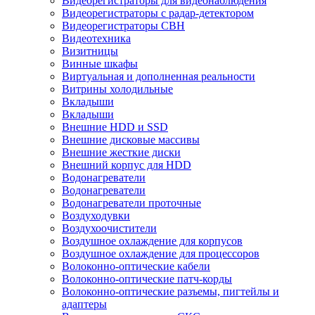
Видеорегистраторы для видеонаблюдения
Видеорегистраторы с радар-детектором
Видеорегистраторы СВН
Видеотехника
Визитницы
Винные шкафы
Виртуальная и дополненная реальности
Витрины холодильные
Вкладыши
Вкладыши
Внешние HDD и SSD
Внешние дисковые массивы
Внешние жесткие диски
Внешний корпус для HDD
Водонагреватели
Водонагреватели
Водонагреватели проточные
Воздуходувки
Воздухоочистители
Воздушное охлаждение для корпусов
Воздушное охлаждение для процессоров
Волоконно-оптические кабели
Волоконно-оптические патч-корды
Волоконно-оптические разъемы, пигтейлы и
адаптеры