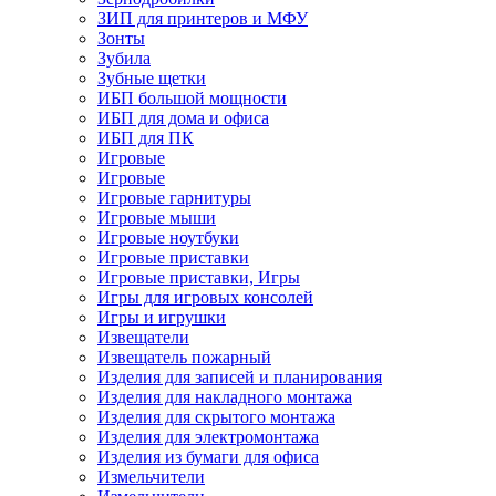
ЗИП для принтеров и МФУ
Зонты
Зубила
Зубные щетки
ИБП большой мощности
ИБП для дома и офиса
ИБП для ПК
Игровые
Игровые
Игровые гарнитуры
Игровые мыши
Игровые ноутбуки
Игровые приставки
Игровые приставки, Игры
Игры для игровых консолей
Игры и игрушки
Извещатели
Извещатель пожарный
Изделия для записей и планирования
Изделия для накладного монтажа
Изделия для скрытого монтажа
Изделия для электромонтажа
Изделия из бумаги для офиса
Измельчители