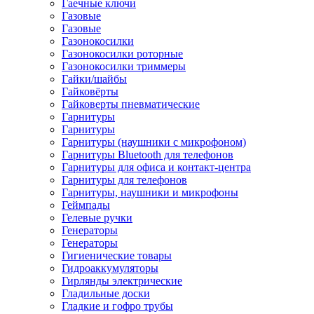
Гаечные ключи
Газовые
Газовые
Газонокосилки
Газонокосилки роторные
Газонокосилки триммеры
Гайки/шайбы
Гайковёрты
Гайковерты пневматические
Гарнитуры
Гарнитуры
Гарнитуры (наушники с микрофоном)
Гарнитуры Bluetooth для телефонов
Гарнитуры для офиса и контакт-центра
Гарнитуры для телефонов
Гарнитуры, наушники и микрофоны
Геймпады
Гелевые ручки
Генераторы
Генераторы
Гигиенические товары
Гидроаккумуляторы
Гирлянды электрические
Гладильные доски
Гладкие и гофро трубы