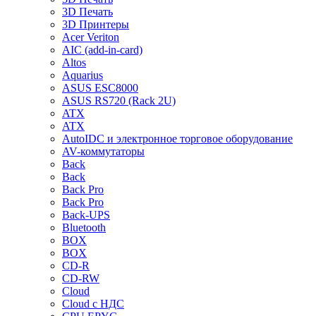
3D Печать
3D Принтеры
Acer Veriton
AIC (add-in-card)
Altos
Aquarius
ASUS ESC8000
ASUS RS720 (Rack 2U)
ATX
ATX
AutoIDC и электронное торговое оборудование
AV-коммутаторы
Back
Back
Back Pro
Back Pro
Back-UPS
Bluetooth
BOX
BOX
CD-R
CD-RW
Cloud
Cloud с НДС