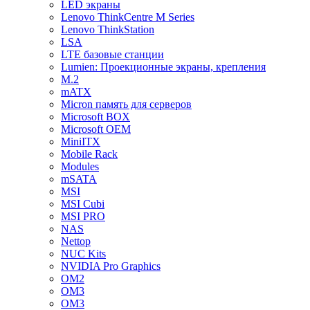
LED экраны
Lenovo ThinkCentre M Series
Lenovo ThinkStation
LSA
LTE базовые станции
Lumien: Проекционные экраны, крепления
M.2
mATX
Micron память для серверов
Microsoft BOX
Microsoft OEM
MiniITX
Mobile Rack
Modules
mSATA
MSI
MSI Cubi
MSI PRO
NAS
Nettop
NUC Kits
NVIDIA Pro Graphics
OM2
OM3
OM3