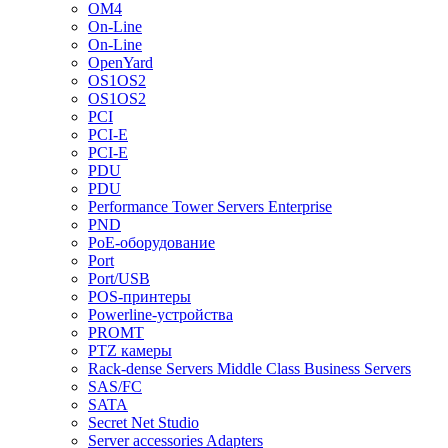
OM4
On-Line
On-Line
OpenYard
OS1OS2
OS1OS2
PCI
PCI-E
PCI-E
PDU
PDU
Performance Tower Servers Enterprise
PND
PoE-оборудование
Port
Port/USB
POS-принтеры
Powerline-устройства
PROMT
PTZ камеры
Rack-dense Servers Middle Class Business Servers
SAS/FC
SATA
Secret Net Studio
Server accessories Adapters