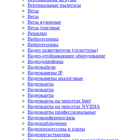
Вертикальные пылесосы
Весы
Весы
Весы кухонные
Весы торговые
Вешалки
Вибротехника
Вибротехника
Видео разветвители (сплиттеры)
Видео-отображающее оборудование
Видеодомофоны
Видеокабели
Видеокамеры IP
Видеокамеры аналоговые
Видеокарты
Видеокарты
Видеокарты
Видеокарты на чипсетах Intel
Видеокарты на чипсетах NVIDIA
Видеокарты профессиональные
Видеоконференцсвязь
Видеонаблюдение
Видеопроцессоры и платы
Видеорегистраторы