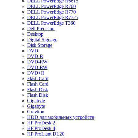
DELL PowerEdge R6615
DELL PowerEdge R760
DELL PowerEdge R770
DELL PowerEdge R7725
DELL PowerEdge T360
Dell Precision
Desktop
Digital Signage
Disk Storage
DVD
DVD-R
DVD-RW
DVD-RW
DVD+R
Flash Card
Flash Card
Flash Disk
Flash Disk
Gigabyte
Gigabyte
Graviton
HDD для мобильных устройств
HP ProDesk 2
HP ProDesk 4
HP ProLiant DL20