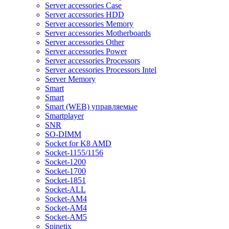
Server accessories Case
Server accessories HDD
Server accessories Memory
Server accessories Motherboards
Server accessories Other
Server accessories Power
Server accessories Processors
Server accessories Processors Intel
Server Memory
Smart
Smart
Smart (WEB) управляемые
Smartplayer
SNR
SO-DIMM
Socket for K8 AMD
Socket-1155/1156
Socket-1200
Socket-1700
Socket-1851
Socket-ALL
Socket-AM4
Socket-AM4
Socket-AM5
Spinetix