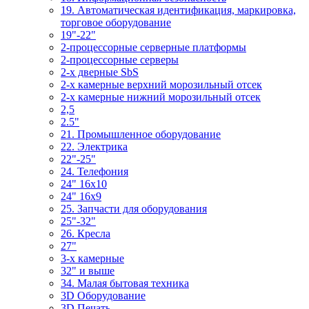
19. Автоматическая идентификация, маркировка,
торговое оборудование
19"-22"
2-процессорные серверные платформы
2-процессорные серверы
2-х дверные SbS
2-х камерные верхний морозильный отсек
2-х камерные нижний морозильный отсек
2,5
2.5"
21. Промышленное оборудование
22. Электрика
22"-25"
24. Телефония
24" 16x10
24" 16x9
25. Запчасти для оборудования
25"-32"
26. Кресла
27"
3-x камерные
32" и выше
34. Малая бытовая техника
3D Оборудование
3D Печать