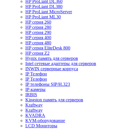
HP ProLiant DL360
HP ProLiant DL380
HP ProLiant MicroServer
HP ProLiant ML30
HP серия 260
HP серия 280
HP серия 290
HP серия 400
HP серия 480
HP серия EliteDesk 800
HP серия Z2
Hynix память для серверов
Intel сетевые адаптеры для серверов
INWIN серверные корпуса
IP Телефон
IP Телефон
IP телефоны SIP/H.323
IP-камеры
IRBIS
Kingston память для серверов
Kraftway
Kraftway
KVADRA
KVM-оборудование
LCD Мониторы