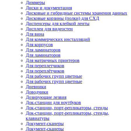
Диммеры
Диски и документация
Дисковые и гибридные системы хранения данных
Дисковые корзины (полки) для СХД
Диспенсеры для клейкой ленты
Дисплеи для видеостен
Для вина
Для коммерческих инсталляций
Для корпусов
Для ламинаторов
Для ламинаторов
Для матричных принтеров
Для переплетчиков
Для переплётчиков
Для рабочих групп цветные
Для рабочих групп цветные
Дневники
Доводчики
Дозирующие лезвия
Док-станции для ноутбуков
Док-станции, порт-репликаторы, стенды
Док-станции, порт-репликаторы, стенды,
клавиатуры
Документ-сканеры
Документ-сканеры