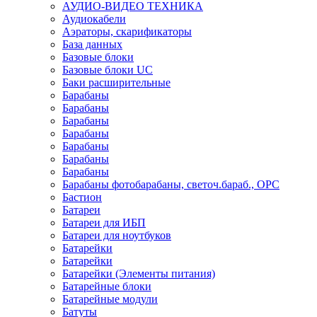
АУДИО-ВИДЕО ТЕХНИКА
Аудиокабели
Аэраторы, скарификаторы
База данных
Базовые блоки
Базовые блоки UC
Баки расширительные
Барабаны
Барабаны
Барабаны
Барабаны
Барабаны
Барабаны
Барабаны
Барабаны фотобарабаны, светоч.бараб., OPC
Бастион
Батареи
Батареи для ИБП
Батареи для ноутбуков
Батарейки
Батарейки
Батарейки (Элементы питания)
Батарейные блоки
Батарейные модули
Батуты