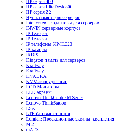
HP серия 480
HP серия EliteDesk 800
HP серия Z2
Hynix память для серверов
Intel сетевые адаптеры для серверов
INWIN серверные корпуса
IP Телефон
IP Телефон
IP телефоны SIP/H.323
IP-камеры
IRBIS
Kingston память для серверов
Kraftway
Kraftway
KVADRA
KVM-оборудование
LCD Мониторы
LED экраны
Lenovo ThinkCentre M Series
Lenovo ThinkStation
LSA
LTE базовые станции
Lumien: Проекционные экраны, крепления
M.2
mATX