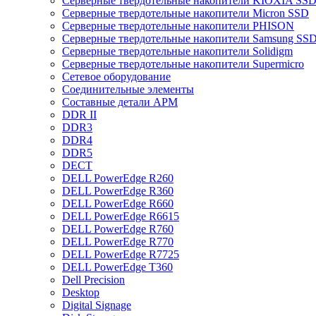
Cерверные твердотельные накопители KIOXIA SS
Cерверные твердотельные накопители Micron SSD
Cерверные твердотельные накопители PHISON
Cерверные твердотельные накопители Samsung SSD 
Cерверные твердотельные накопители Solidigm
Cерверные твердотельные накопители Supermicro
Cетевое оборудование
Cоединительные элементы
Cоставные детали АРМ
DDR II
DDR3
DDR4
DDR5
DECT
DELL PowerEdge R260
DELL PowerEdge R360
DELL PowerEdge R660
DELL PowerEdge R6615
DELL PowerEdge R760
DELL PowerEdge R770
DELL PowerEdge R7725
DELL PowerEdge T360
Dell Precision
Desktop
Digital Signage