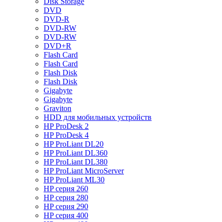
Disk Storage
DVD
DVD-R
DVD-RW
DVD-RW
DVD+R
Flash Card
Flash Card
Flash Disk
Flash Disk
Gigabyte
Gigabyte
Graviton
HDD для мобильных устройств
HP ProDesk 2
HP ProDesk 4
HP ProLiant DL20
HP ProLiant DL360
HP ProLiant DL380
HP ProLiant MicroServer
HP ProLiant ML30
HP серия 260
HP серия 280
HP серия 290
HP серия 400