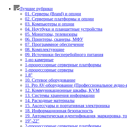
Лучшие рубрики
01. Серверы (Brand) и опции
02. Серверные платформы и опции
03. Компьютеры и опции
04. Ноутбуки и планшетные устройства
05. Мониторы, телевизоры
06. Принтеры, сканеры, МФУ
07. Программное обеспечение
08. Комплектующие
09. Источники бесперебойного питания
1-но камерные
1-процессорные серверные платформы
1-процессорные серверы
1.8"
10. Сетевое оборудование
11. Pro AV-оборудование (Профессиональное аудио-
12. Коммуникационные шкафы, KVM
13. Системы хранения информации
14. Расходные материалы
15. Аксессуары и портативная электроника
18. Информационная безопасность
19. Автоматическая идентификация, маркировка, т
19"-22"
2-процессорные серверные платформы