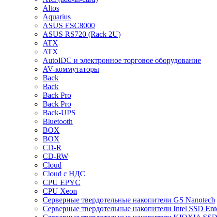
Altos
Aquarius
ASUS ESC8000
ASUS RS720 (Rack 2U)
ATX
ATX
AutoIDC и электронное торговое оборудование
AV-коммутаторы
Back
Back
Back Pro
Back Pro
Back-UPS
Bluetooth
BOX
BOX
CD-R
CD-RW
Cloud
Cloud с НДС
CPU EPYC
CPU Xeon
Cерверные твердотельные накопители GS Nanotech
Cерверные твердотельные накопители Intel SSD Ente