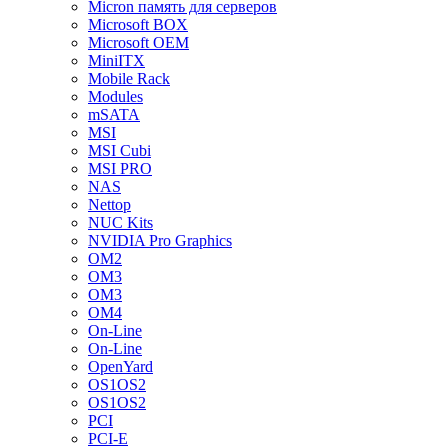
Micron память для серверов
Microsoft BOX
Microsoft OEM
MiniITX
Mobile Rack
Modules
mSATA
MSI
MSI Cubi
MSI PRO
NAS
Nettop
NUC Kits
NVIDIA Pro Graphics
OM2
OM3
OM3
OM4
On-Line
On-Line
OpenYard
OS1OS2
OS1OS2
PCI
PCI-E