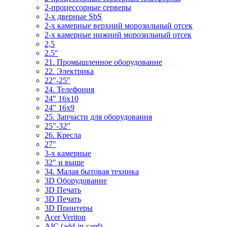
2-процессорные серверы
2-х дверные SbS
2-х камерные верхний морозильный отсек
2-х камерные нижний морозильный отсек
2,5
2.5"
21. Промышленное оборудование
22. Электрика
22"-25"
24. Телефония
24" 16x10
24" 16x9
25. Запчасти для оборудования
25"-32"
26. Кресла
27"
3-x камерные
32" и выше
34. Малая бытовая техника
3D Оборудование
3D Печать
3D Печать
3D Принтеры
Acer Veriton
AIC (add-in-card)