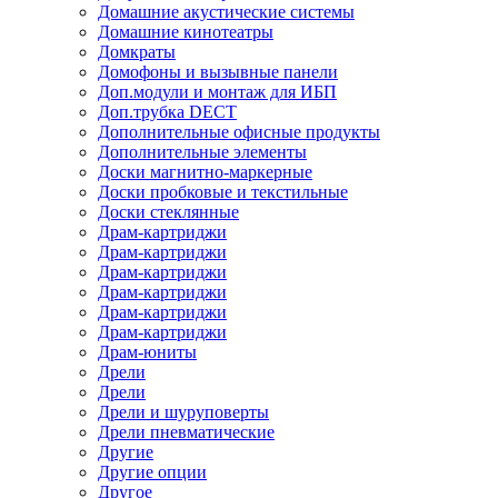
Домашние акустические системы
Домашние кинотеатры
Домкраты
Домофоны и вызывные панели
Доп.модули и монтаж для ИБП
Доп.трубка DECT
Дополнительные офисные продукты
Дополнительные элементы
Доски магнитно-маркерные
Доски пробковые и текстильные
Доски стеклянные
Драм-картриджи
Драм-картриджи
Драм-картриджи
Драм-картриджи
Драм-картриджи
Драм-картриджи
Драм-юниты
Дрели
Дрели
Дрели и шуруповерты
Дрели пневматические
Другие
Другие опции
Другое