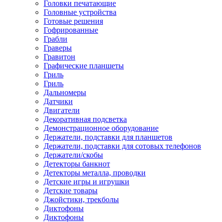
Головки печатающие
Головные устройства
Готовые решения
Гофрированные
Грабли
Граверы
Гравитон
Графические планшеты
Гриль
Гриль
Дальномеры
Датчики
Двигатели
Декоративная подсветка
Демонстрационное оборудование
Держатели, подставки для планшетов
Держатели, подставки для сотовых телефонов
Держатели/скобы
Детекторы банкнот
Детекторы металла, проводки
Детские игры и игрушки
Детские товары
Джойстики, трекболы
Диктофоны
Диктофоны