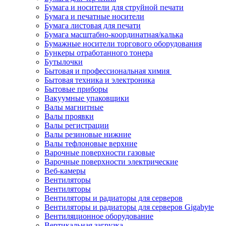
Бумага и носители для струйной печати
Бумага и печатные носители
Бумага листовая для печати
Бумага масштабно-координатная/калька
Бумажные носители торгового оборудования
Бункеры отработанного тонера
Бутылочки
Бытовая и профессиональная химия
Бытовая техника и электроника
Бытовые приборы
Вакуумные упаковщики
Валы магнитные
Валы проявки
Валы регистрации
Валы резиновые нижние
Валы тефлоновые верхние
Варочные поверхности газовые
Варочные поверхности электрические
Веб-камеры
Вентиляторы
Вентиляторы
Вентиляторы и радиаторы для серверов
Вентиляторы и радиаторы для серверов Gigabyte
Вентиляционное оборудование
Вертикальная загрузка