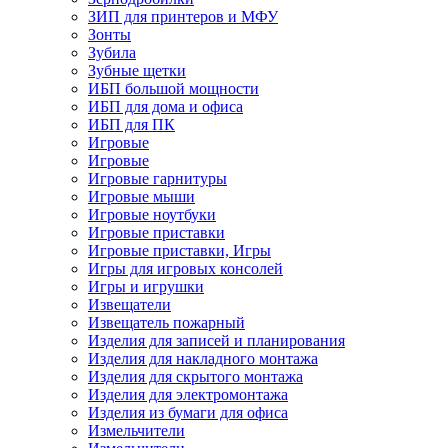
ЗИП для принтеров и МФУ
Зонты
Зубила
Зубные щетки
ИБП большой мощности
ИБП для дома и офиса
ИБП для ПК
Игровые
Игровые
Игровые гарнитуры
Игровые мыши
Игровые ноутбуки
Игровые приставки
Игровые приставки, Игры
Игры для игровых консолей
Игры и игрушки
Извещатели
Извещатель пожарный
Изделия для записей и планирования
Изделия для накладного монтажа
Изделия для скрытого монтажа
Изделия для электромонтажа
Изделия из бумаги для офиса
Измельчители