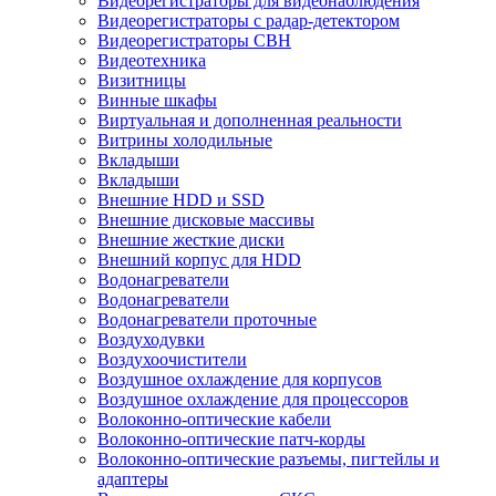
Видеорегистраторы для видеонаблюдения
Видеорегистраторы с радар-детектором
Видеорегистраторы СВН
Видеотехника
Визитницы
Винные шкафы
Виртуальная и дополненная реальности
Витрины холодильные
Вкладыши
Вкладыши
Внешние HDD и SSD
Внешние дисковые массивы
Внешние жесткие диски
Внешний корпус для HDD
Водонагреватели
Водонагреватели
Водонагреватели проточные
Воздуходувки
Воздухоочистители
Воздушное охлаждение для корпусов
Воздушное охлаждение для процессоров
Волоконно-оптические кабели
Волоконно-оптические патч-корды
Волоконно-оптические разъемы, пигтейлы и
адаптеры