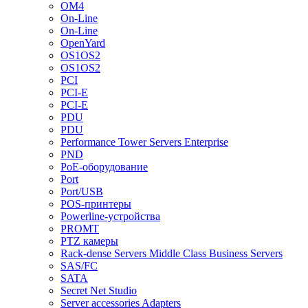
OM4
On-Line
On-Line
OpenYard
OS1OS2
OS1OS2
PCI
PCI-E
PCI-E
PDU
PDU
Performance Tower Servers Enterprise
PND
PoE-оборудование
Port
Port/USB
POS-принтеры
Powerline-устройства
PROMT
PTZ камеры
Rack-dense Servers Middle Class Business Servers
SAS/FC
SATA
Secret Net Studio
Server accessories Adapters