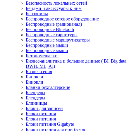
Безопасность локальных сетей
Бейджи и аксесcуары к ним
Бензопилы
Беспроводное сетевое оборудование
Беспроводные (радиоканал)
Беспроводные Bluetooth
Беспроводные гарнитуры
Беспроводные маршрутизаторы
Беспроводные мыши
Беспроводные мыши
Бетономешалки
Бизнес-аналитика и большие данные ( BI, Big data,
DWH, ML, AI)
Бизнес-серия
Бинокли
Бинокли
Бланки бухгалтерские
Блендеры
Блендеры
Блинницы
Блоки для записей
Блоки питания
Блоки питания
Блоки питания Gigabyte
Блоки питания для ноутбуков