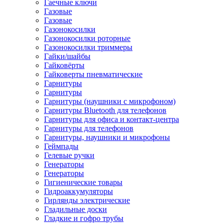
Гаечные ключи
Газовые
Газовые
Газонокосилки
Газонокосилки роторные
Газонокосилки триммеры
Гайки/шайбы
Гайковёрты
Гайковерты пневматические
Гарнитуры
Гарнитуры
Гарнитуры (наушники с микрофоном)
Гарнитуры Bluetooth для телефонов
Гарнитуры для офиса и контакт-центра
Гарнитуры для телефонов
Гарнитуры, наушники и микрофоны
Геймпады
Гелевые ручки
Генераторы
Генераторы
Гигиенические товары
Гидроаккумуляторы
Гирлянды электрические
Гладильные доски
Гладкие и гофро трубы