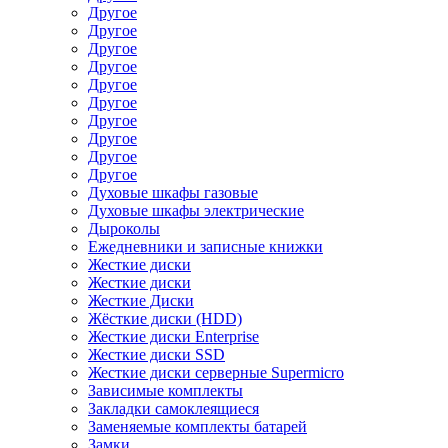
Другое
Другое
Другое
Другое
Другое
Другое
Другое
Другое
Другое
Другое
Духовые шкафы газовые
Духовые шкафы электрические
Дыроколы
Ежедневники и записные книжки
Жесткие диски
Жесткие диски
Жесткие Диски
Жёсткие диски (HDD)
Жесткие диски Enterprise
Жесткие диски SSD
Жесткие диски серверные Supermicro
Зависимые комплекты
Закладки самоклеящиеся
Заменяемые комплекты батарей
Замки