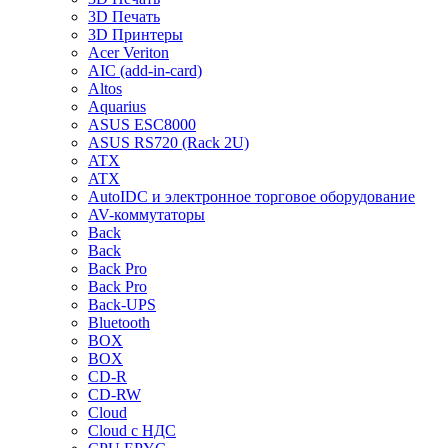
3D Печать
3D Принтеры
Acer Veriton
AIC (add-in-card)
Altos
Aquarius
ASUS ESC8000
ASUS RS720 (Rack 2U)
ATX
ATX
AutoIDC и электронное торговое оборудование
AV-коммутаторы
Back
Back
Back Pro
Back Pro
Back-UPS
Bluetooth
BOX
BOX
CD-R
CD-RW
Cloud
Cloud с НДС