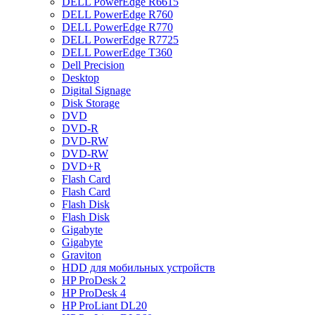
DELL PowerEdge R6615
DELL PowerEdge R760
DELL PowerEdge R770
DELL PowerEdge R7725
DELL PowerEdge T360
Dell Precision
Desktop
Digital Signage
Disk Storage
DVD
DVD-R
DVD-RW
DVD-RW
DVD+R
Flash Card
Flash Card
Flash Disk
Flash Disk
Gigabyte
Gigabyte
Graviton
HDD для мобильных устройств
HP ProDesk 2
HP ProDesk 4
HP ProLiant DL20