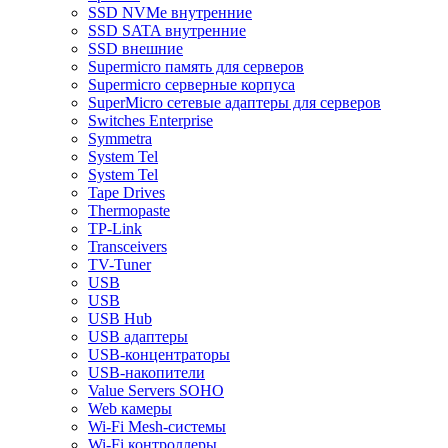
SSD NVMe внутренние
SSD SATA внутренние
SSD внешние
Supermicro память для серверов
Supermicro серверные корпуса
SuperMicro сетевые адаптеры для серверов
Switches Enterprise
Symmetra
System Tel
System Tel
Tape Drives
Thermopaste
TP-Link
Transceivers
TV-Tuner
USB
USB
USB Hub
USB адаптеры
USB-концентраторы
USB-накопители
Value Servers SOHO
Web камеры
Wi-Fi Mesh-системы
Wi-Fi контроллеры