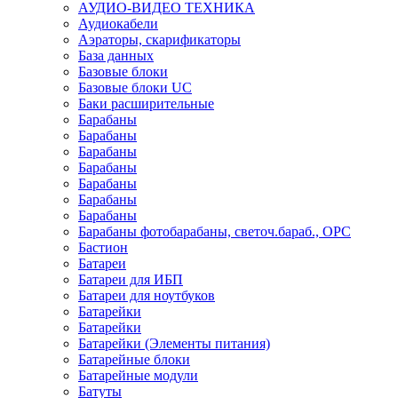
АУДИО-ВИДЕО ТЕХНИКА
Аудиокабели
Аэраторы, скарификаторы
База данных
Базовые блоки
Базовые блоки UC
Баки расширительные
Барабаны
Барабаны
Барабаны
Барабаны
Барабаны
Барабаны
Барабаны
Барабаны фотобарабаны, светоч.бараб., OPC
Бастион
Батареи
Батареи для ИБП
Батареи для ноутбуков
Батарейки
Батарейки
Батарейки (Элементы питания)
Батарейные блоки
Батарейные модули
Батуты