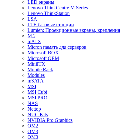
LED экраны
Lenovo ThinkCentre M Series
Lenovo ThinkStation
LSA
LTE базовые станции
Lumien: Проекционные экраны, крепления
M.2
mATX
Micron память для серверов
Microsoft BOX
Microsoft OEM
MiniITX
Mobile Rack
Modules
mSATA
MSI
MSI Cubi
MSI PRO
NAS
Nettop
NUC Kits
NVIDIA Pro Graphics
OM2
OM3
OM3