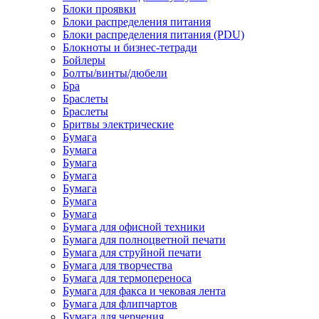
Блоки проявки
Блоки распределения питания
Блоки распределения питания (PDU)
Блокноты и бизнес-тетради
Бойлеры
Болты/винты/дюбели
Бра
Браслеты
Браслеты
Бритвы электрические
Бумага
Бумага
Бумага
Бумага
Бумага
Бумага
Бумага
Бумага для офисной техники
Бумага для полноцветной печати
Бумага для струйной печати
Бумага для творчества
Бумага для термопереноса
Бумага для факса и чековая лента
Бумага для флипчартов
Бумага для черчения