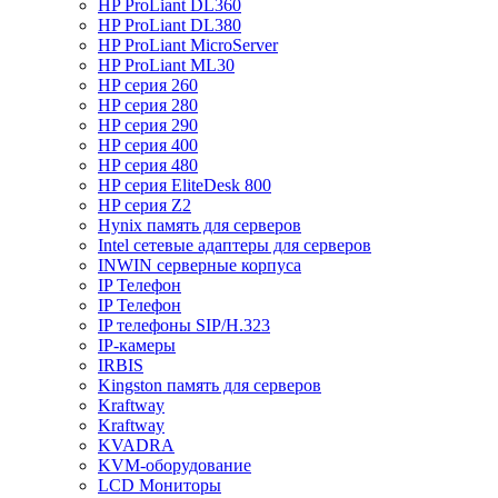
HP ProLiant DL360
HP ProLiant DL380
HP ProLiant MicroServer
HP ProLiant ML30
HP серия 260
HP серия 280
HP серия 290
HP серия 400
HP серия 480
HP серия EliteDesk 800
HP серия Z2
Hynix память для серверов
Intel сетевые адаптеры для серверов
INWIN серверные корпуса
IP Телефон
IP Телефон
IP телефоны SIP/H.323
IP-камеры
IRBIS
Kingston память для серверов
Kraftway
Kraftway
KVADRA
KVM-оборудование
LCD Мониторы