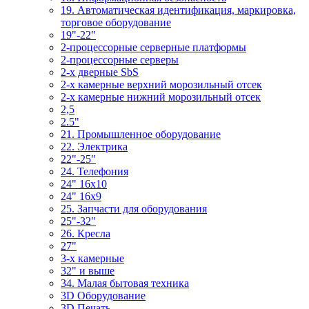
19. Автоматическая идентификация, маркировка,
торговое оборудование
19"-22"
2-процессорные серверные платформы
2-процессорные серверы
2-х дверные SbS
2-х камерные верхний морозильный отсек
2-х камерные нижний морозильный отсек
2,5
2.5"
21. Промышленное оборудование
22. Электрика
22"-25"
24. Телефония
24" 16x10
24" 16x9
25. Запчасти для оборудования
25"-32"
26. Кресла
27"
3-x камерные
32" и выше
34. Малая бытовая техника
3D Оборудование
3D Печать