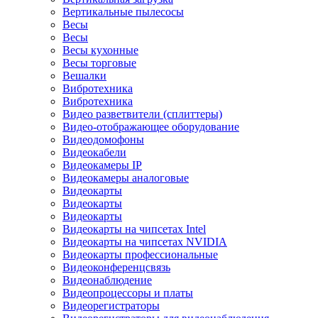
Вертикальные пылесосы
Весы
Весы
Весы кухонные
Весы торговые
Вешалки
Вибротехника
Вибротехника
Видео разветвители (сплиттеры)
Видео-отображающее оборудование
Видеодомофоны
Видеокабели
Видеокамеры IP
Видеокамеры аналоговые
Видеокарты
Видеокарты
Видеокарты
Видеокарты на чипсетах Intel
Видеокарты на чипсетах NVIDIA
Видеокарты профессиональные
Видеоконференцсвязь
Видеонаблюдение
Видеопроцессоры и платы
Видеорегистраторы