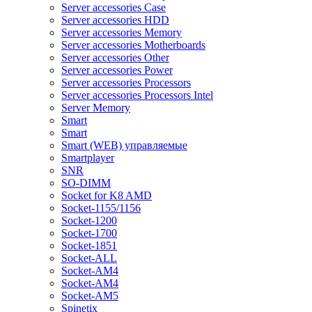
Server accessories Case
Server accessories HDD
Server accessories Memory
Server accessories Motherboards
Server accessories Other
Server accessories Power
Server accessories Processors
Server accessories Processors Intel
Server Memory
Smart
Smart
Smart (WEB) управляемые
Smartplayer
SNR
SO-DIMM
Socket for K8 AMD
Socket-1155/1156
Socket-1200
Socket-1700
Socket-1851
Socket-ALL
Socket-AM4
Socket-AM4
Socket-AM5
Spinetix