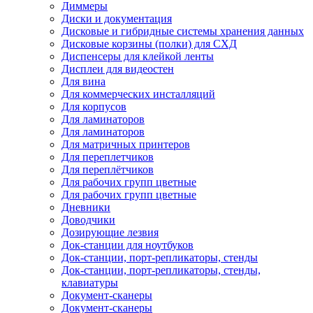
Диммеры
Диски и документация
Дисковые и гибридные системы хранения данных
Дисковые корзины (полки) для СХД
Диспенсеры для клейкой ленты
Дисплеи для видеостен
Для вина
Для коммерческих инсталляций
Для корпусов
Для ламинаторов
Для ламинаторов
Для матричных принтеров
Для переплетчиков
Для переплётчиков
Для рабочих групп цветные
Для рабочих групп цветные
Дневники
Доводчики
Дозирующие лезвия
Док-станции для ноутбуков
Док-станции, порт-репликаторы, стенды
Док-станции, порт-репликаторы, стенды,
клавиатуры
Документ-сканеры
Документ-сканеры