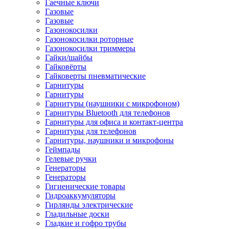
Гаечные ключи
Газовые
Газовые
Газонокосилки
Газонокосилки роторные
Газонокосилки триммеры
Гайки/шайбы
Гайковёрты
Гайковерты пневматические
Гарнитуры
Гарнитуры
Гарнитуры (наушники с микрофоном)
Гарнитуры Bluetooth для телефонов
Гарнитуры для офиса и контакт-центра
Гарнитуры для телефонов
Гарнитуры, наушники и микрофоны
Геймпады
Гелевые ручки
Генераторы
Генераторы
Гигиенические товары
Гидроаккумуляторы
Гирлянды электрические
Гладильные доски
Гладкие и гофро трубы