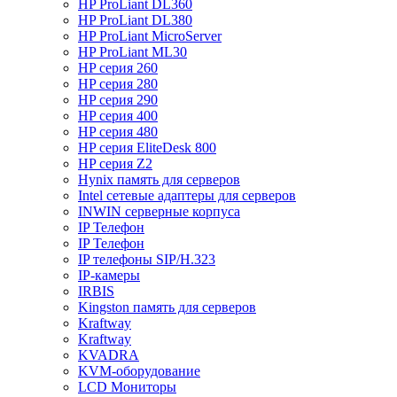
HP ProLiant DL360
HP ProLiant DL380
HP ProLiant MicroServer
HP ProLiant ML30
HP серия 260
HP серия 280
HP серия 290
HP серия 400
HP серия 480
HP серия EliteDesk 800
HP серия Z2
Hynix память для серверов
Intel сетевые адаптеры для серверов
INWIN серверные корпуса
IP Телефон
IP Телефон
IP телефоны SIP/H.323
IP-камеры
IRBIS
Kingston память для серверов
Kraftway
Kraftway
KVADRA
KVM-оборудование
LCD Мониторы