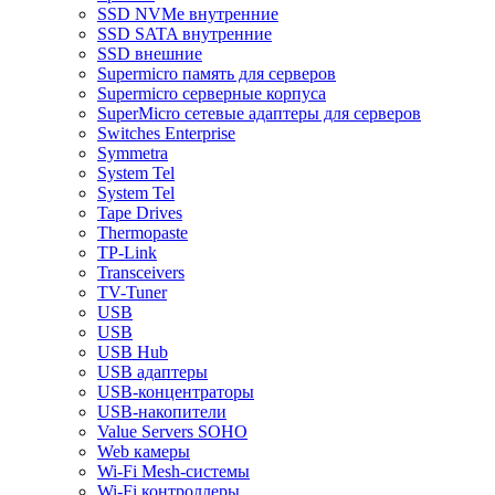
SSD NVMe внутренние
SSD SATA внутренние
SSD внешние
Supermicro память для серверов
Supermicro серверные корпуса
SuperMicro сетевые адаптеры для серверов
Switches Enterprise
Symmetra
System Tel
System Tel
Tape Drives
Thermopaste
TP-Link
Transceivers
TV-Tuner
USB
USB
USB Hub
USB адаптеры
USB-концентраторы
USB-накопители
Value Servers SOHO
Web камеры
Wi-Fi Mesh-системы
Wi-Fi контроллеры