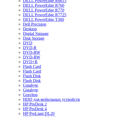
DELL PowerEdge R6615
DELL PowerEdge R760
DELL PowerEdge R770
DELL PowerEdge R7725
DELL PowerEdge T360
Dell Precision
Desktop
Digital Signage
Disk Storage
DVD
DVD-R
DVD-RW
DVD-RW
DVD+R
Flash Card
Flash Card
Flash Disk
Flash Disk
Gigabyte
Gigabyte
Graviton
HDD для мобильных устройств
HP ProDesk 2
HP ProDesk 4
HP ProLiant DL20