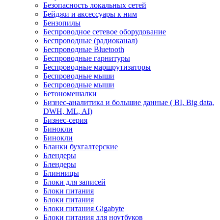
Безопасность локальных сетей
Бейджи и аксесcуары к ним
Бензопилы
Беспроводное сетевое оборудование
Беспроводные (радиоканал)
Беспроводные Bluetooth
Беспроводные гарнитуры
Беспроводные маршрутизаторы
Беспроводные мыши
Беспроводные мыши
Бетономешалки
Бизнес-аналитика и большие данные ( BI, Big data,
DWH, ML, AI)
Бизнес-серия
Бинокли
Бинокли
Бланки бухгалтерские
Блендеры
Блендеры
Блинницы
Блоки для записей
Блоки питания
Блоки питания
Блоки питания Gigabyte
Блоки питания для ноутбуков