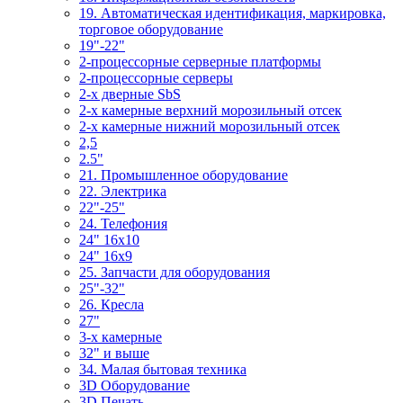
19. Автоматическая идентификация, маркировка,
торговое оборудование
19"-22"
2-процессорные серверные платформы
2-процессорные серверы
2-х дверные SbS
2-х камерные верхний морозильный отсек
2-х камерные нижний морозильный отсек
2,5
2.5"
21. Промышленное оборудование
22. Электрика
22"-25"
24. Телефония
24" 16x10
24" 16x9
25. Запчасти для оборудования
25"-32"
26. Кресла
27"
3-x камерные
32" и выше
34. Малая бытовая техника
3D Оборудование
3D Печать