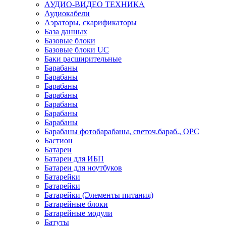
АУДИО-ВИДЕО ТЕХНИКА
Аудиокабели
Аэраторы, скарификаторы
База данных
Базовые блоки
Базовые блоки UC
Баки расширительные
Барабаны
Барабаны
Барабаны
Барабаны
Барабаны
Барабаны
Барабаны
Барабаны фотобарабаны, светоч.бараб., OPC
Бастион
Батареи
Батареи для ИБП
Батареи для ноутбуков
Батарейки
Батарейки
Батарейки (Элементы питания)
Батарейные блоки
Батарейные модули
Батуты