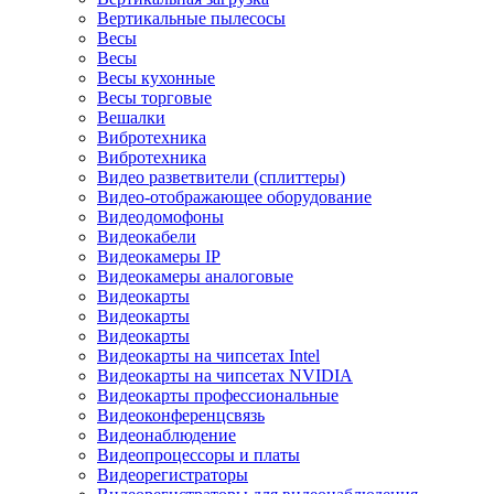
Вертикальные пылесосы
Весы
Весы
Весы кухонные
Весы торговые
Вешалки
Вибротехника
Вибротехника
Видео разветвители (сплиттеры)
Видео-отображающее оборудование
Видеодомофоны
Видеокабели
Видеокамеры IP
Видеокамеры аналоговые
Видеокарты
Видеокарты
Видеокарты
Видеокарты на чипсетах Intel
Видеокарты на чипсетах NVIDIA
Видеокарты профессиональные
Видеоконференцсвязь
Видеонаблюдение
Видеопроцессоры и платы
Видеорегистраторы