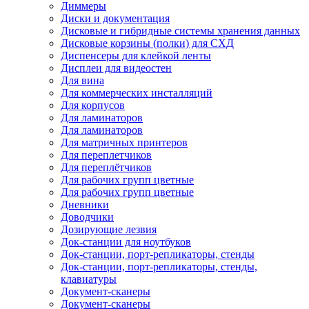
Диммеры
Диски и документация
Дисковые и гибридные системы хранения данных
Дисковые корзины (полки) для СХД
Диспенсеры для клейкой ленты
Дисплеи для видеостен
Для вина
Для коммерческих инсталляций
Для корпусов
Для ламинаторов
Для ламинаторов
Для матричных принтеров
Для переплетчиков
Для переплётчиков
Для рабочих групп цветные
Для рабочих групп цветные
Дневники
Доводчики
Дозирующие лезвия
Док-станции для ноутбуков
Док-станции, порт-репликаторы, стенды
Док-станции, порт-репликаторы, стенды,
клавиатуры
Документ-сканеры
Документ-сканеры