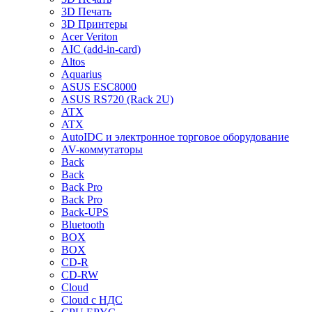
3D Печать
3D Принтеры
Acer Veriton
AIC (add-in-card)
Altos
Aquarius
ASUS ESC8000
ASUS RS720 (Rack 2U)
ATX
ATX
AutoIDC и электронное торговое оборудование
AV-коммутаторы
Back
Back
Back Pro
Back Pro
Back-UPS
Bluetooth
BOX
BOX
CD-R
CD-RW
Cloud
Cloud с НДС