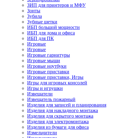
ЗИП для принтеров и МФУ
Зонты
Зубила
Зубные щетки
ИБП большой мощности
ИБП для дома и офиса
ИБП для ПК
Игровые
Игровые
Игровые гарнитуры
Игровые мыши
Игровые ноутбуки
Игровые приставки
Игровые приставки, Игры
Игры для игровых консолей
Игры и игрушки
Извещатели
Извещатель пожарный
Изделия для записей и планирования
Изделия для накладного монтажа
Изделия для скрытого монтажа
Изделия для электромонтажа
Изделия из бумаги для офиса
Измельчители