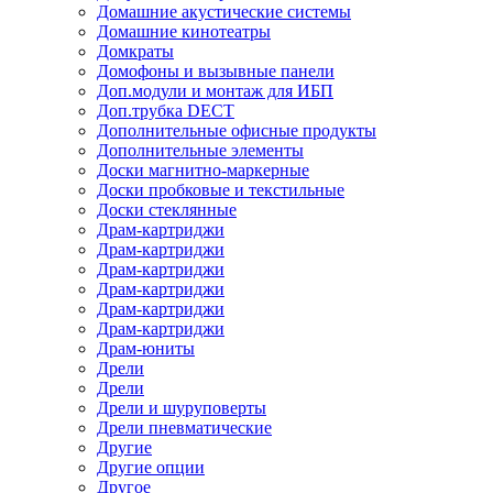
Домашние акустические системы
Домашние кинотеатры
Домкраты
Домофоны и вызывные панели
Доп.модули и монтаж для ИБП
Доп.трубка DECT
Дополнительные офисные продукты
Дополнительные элементы
Доски магнитно-маркерные
Доски пробковые и текстильные
Доски стеклянные
Драм-картриджи
Драм-картриджи
Драм-картриджи
Драм-картриджи
Драм-картриджи
Драм-картриджи
Драм-юниты
Дрели
Дрели
Дрели и шуруповерты
Дрели пневматические
Другие
Другие опции
Другое