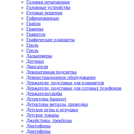
Головки печатающие
Головные устройства
Готовые решения
Гофрированные
Грабли
Граверы
Гравитон
Графические планшеты
Гриль
Гриль
Дальномеры
Датчики
Двигатели
Декоративная подсветка
Демонстрационное оборудование
Держатели, подставки для планшетов
Держатели, подставки для сотовых телефонов
Держатели/скобы
Детекторы банкнот
Детекторы металла, проводки
Детские игры и игрушки
Детские товары
Джойстики, трекболы
Диктофоны
Диктофоны