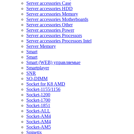
Server accessories Case
Server accessories HDD
Server accessories Memory
Server accessories Motherboards
Server accessories Other
Server accessories Power
Server accessories Processors
Server accessories Processors Intel
Server Memory
Smart
Smart
Smart (WEB) управляемые
Smartplayer
SNR
SO-DIMM
Socket for K8 AMD
Socket-1155/1156
Socket-1200
Socket-1700
Socket-1851
Socket-ALL
Socket-AM4
Socket-AM4
Socket-AM5
Spinetix