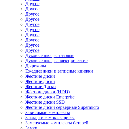
Другое
Другое
Другое
Другое
Другое
Другое
Другое
Другое
Другое
Другое
Духовые шкафы газовые
Духовые шкафы электрические
Дыроколы
Ежедневники и записные книжки
Жесткие диски
Жесткие диски
Жесткие Диски
Жёсткие диски (HDD)
Жесткие диски Enterprise
Жесткие диски SSD
Жесткие диски серверные Supermicro
Зависимые комплекты
Закладки самоклеящиеся
Заменяемые комплекты батарей
Замки