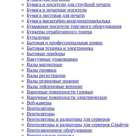
Бумага и носители для струйной печати
Бумага и печатные носители
Бумага листовая для печати
Бумага масштабно-координатная/калька
Бумажные носители торгового оборудования
Бункеры отработанного тонера
Бутылочки
Бытовая и профессиональная химия
Бытовая техника и электроника
Бытовые приборы
Вакуумные упаковщики
Валы магнитные
Валы проявки
Валы регистрации
Валы резиновые нижние
Валы тефлоновые верхние
Варочные поверхности газовые
Варочные поверхности электрические
Веб-камеры
Вентиляторы
Вентиляторы
Вентиляторы и радиаторы для серверов
Вентиляторы и радиаторы для серверов Gigabyte
Вентиляционное оборудование
Вертикальная загрузка