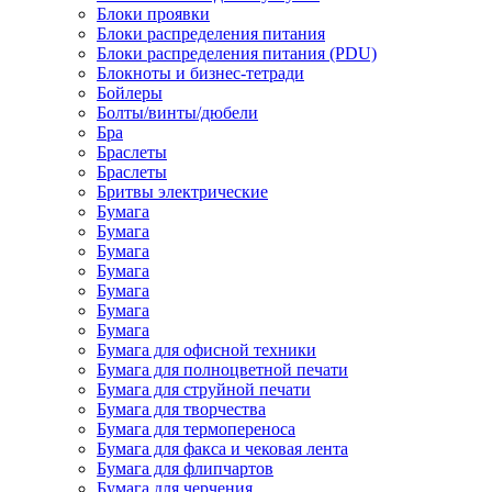
Блоки проявки
Блоки распределения питания
Блоки распределения питания (PDU)
Блокноты и бизнес-тетради
Бойлеры
Болты/винты/дюбели
Бра
Браслеты
Браслеты
Бритвы электрические
Бумага
Бумага
Бумага
Бумага
Бумага
Бумага
Бумага
Бумага для офисной техники
Бумага для полноцветной печати
Бумага для струйной печати
Бумага для творчества
Бумага для термопереноса
Бумага для факса и чековая лента
Бумага для флипчартов
Бумага для черчения