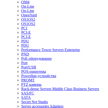
OM4
On-Line
On-Line
OpenYard
OS1OS2
OS1OS2
PCI
PCI-E
PCI-E
PDU
PDU
Performance Tower Servers Enterprise
PND
PoE-оборудование
Port
Port/USB
POS-принтеры
Powerline-устройства
PROMT
PTZ камеры
Rack-dense Servers Middle Class Business Servers
SAS/FC
SATA
Secret Net Studio
Server accessories Adapters