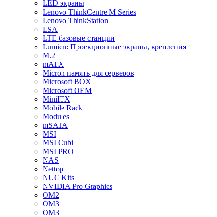
LED экраны
Lenovo ThinkCentre M Series
Lenovo ThinkStation
LSA
LTE базовые станции
Lumien: Проекционные экраны, крепления
M.2
mATX
Micron память для серверов
Microsoft BOX
Microsoft OEM
MiniITX
Mobile Rack
Modules
mSATA
MSI
MSI Cubi
MSI PRO
NAS
Nettop
NUC Kits
NVIDIA Pro Graphics
OM2
OM3
OM3