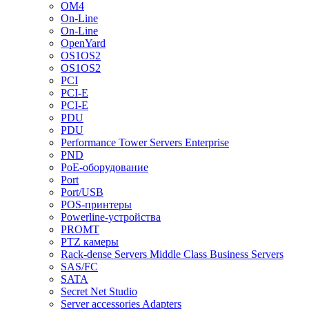
OM4
On-Line
On-Line
OpenYard
OS1OS2
OS1OS2
PCI
PCI-E
PCI-E
PDU
PDU
Performance Tower Servers Enterprise
PND
PoE-оборудование
Port
Port/USB
POS-принтеры
Powerline-устройства
PROMT
PTZ камеры
Rack-dense Servers Middle Class Business Servers
SAS/FC
SATA
Secret Net Studio
Server accessories Adapters