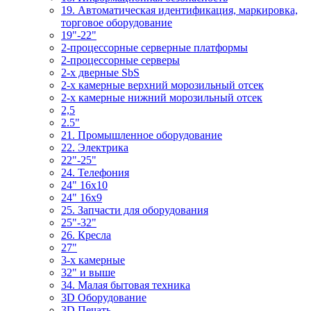
19. Автоматическая идентификация, маркировка,
торговое оборудование
19"-22"
2-процессорные серверные платформы
2-процессорные серверы
2-х дверные SbS
2-х камерные верхний морозильный отсек
2-х камерные нижний морозильный отсек
2,5
2.5"
21. Промышленное оборудование
22. Электрика
22"-25"
24. Телефония
24" 16x10
24" 16x9
25. Запчасти для оборудования
25"-32"
26. Кресла
27"
3-x камерные
32" и выше
34. Малая бытовая техника
3D Оборудование
3D Печать