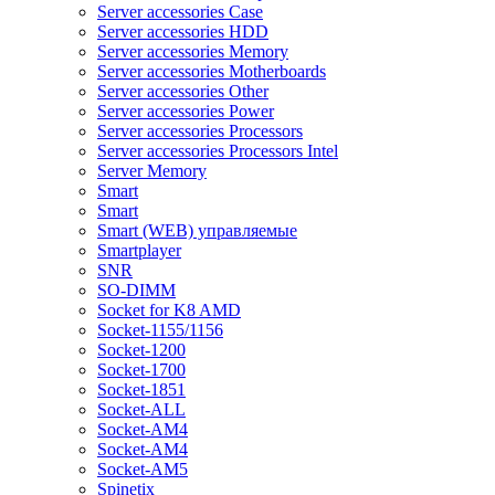
Server accessories Case
Server accessories HDD
Server accessories Memory
Server accessories Motherboards
Server accessories Other
Server accessories Power
Server accessories Processors
Server accessories Processors Intel
Server Memory
Smart
Smart
Smart (WEB) управляемые
Smartplayer
SNR
SO-DIMM
Socket for K8 AMD
Socket-1155/1156
Socket-1200
Socket-1700
Socket-1851
Socket-ALL
Socket-AM4
Socket-AM4
Socket-AM5
Spinetix