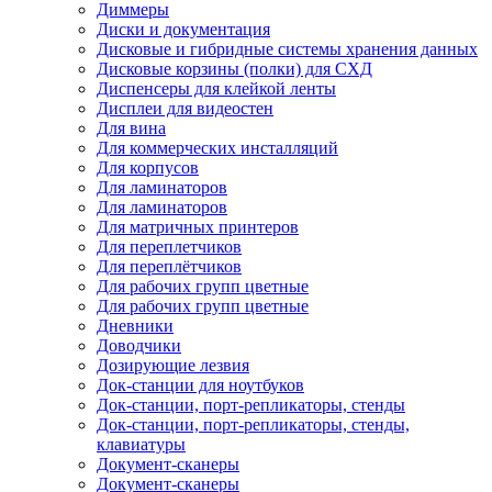
Диммеры
Диски и документация
Дисковые и гибридные системы хранения данных
Дисковые корзины (полки) для СХД
Диспенсеры для клейкой ленты
Дисплеи для видеостен
Для вина
Для коммерческих инсталляций
Для корпусов
Для ламинаторов
Для ламинаторов
Для матричных принтеров
Для переплетчиков
Для переплётчиков
Для рабочих групп цветные
Для рабочих групп цветные
Дневники
Доводчики
Дозирующие лезвия
Док-станции для ноутбуков
Док-станции, порт-репликаторы, стенды
Док-станции, порт-репликаторы, стенды,
клавиатуры
Документ-сканеры
Документ-сканеры