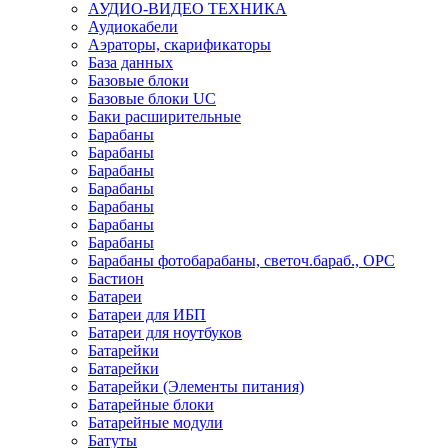
АУДИО-ВИДЕО ТЕХНИКА
Аудиокабели
Аэраторы, скарификаторы
База данных
Базовые блоки
Базовые блоки UC
Баки расширительные
Барабаны
Барабаны
Барабаны
Барабаны
Барабаны
Барабаны
Барабаны
Барабаны фотобарабаны, светоч.бараб., OPC
Бастион
Батареи
Батареи для ИБП
Батареи для ноутбуков
Батарейки
Батарейки
Батарейки (Элементы питания)
Батарейные блоки
Батарейные модули
Батуты