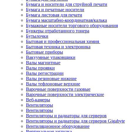
Бумага и носители для струйной печати
Бумага и печатные носители
Бумага листовая для печати
Бумага масштабно-координатная/калька
Бумажные носители торгового оборудования
Бункеры отработанного тонера
Бутылочки
Бытовая и профессиональная химия
Бытовая техника и электроника
Бытовые приборы
Вакуумные упаковщики
Валы магнитные
Валы проявки
Валы регистрации
Валы резиновые нижние
Валы тефлоновые верхние
Варочные поверхности газовые
Варочные поверхности электрические
Веб-камеры
Вентиляторы
Вентиляторы
Вентиляторы и радиаторы для серверов
Вентиляторы и радиаторы для серверов Gigabyte
Вентиляционное оборудование
Вертикальная загрузка