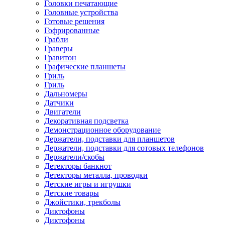
Головки печатающие
Головные устройства
Готовые решения
Гофрированные
Грабли
Граверы
Гравитон
Графические планшеты
Гриль
Гриль
Дальномеры
Датчики
Двигатели
Декоративная подсветка
Демонстрационное оборудование
Держатели, подставки для планшетов
Держатели, подставки для сотовых телефонов
Держатели/скобы
Детекторы банкнот
Детекторы металла, проводки
Детские игры и игрушки
Детские товары
Джойстики, трекболы
Диктофоны
Диктофоны