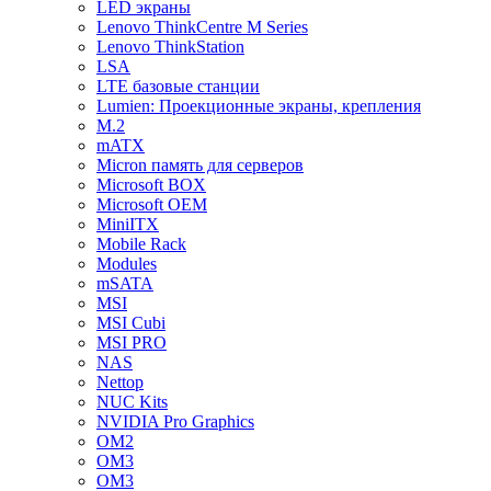
LED экраны
Lenovo ThinkCentre M Series
Lenovo ThinkStation
LSA
LTE базовые станции
Lumien: Проекционные экраны, крепления
M.2
mATX
Micron память для серверов
Microsoft BOX
Microsoft OEM
MiniITX
Mobile Rack
Modules
mSATA
MSI
MSI Cubi
MSI PRO
NAS
Nettop
NUC Kits
NVIDIA Pro Graphics
OM2
OM3
OM3