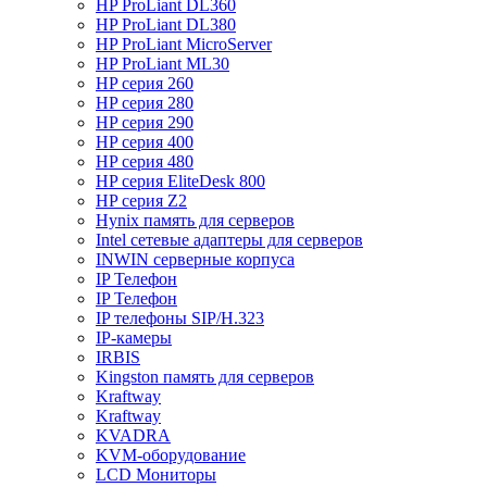
HP ProLiant DL360
HP ProLiant DL380
HP ProLiant MicroServer
HP ProLiant ML30
HP серия 260
HP серия 280
HP серия 290
HP серия 400
HP серия 480
HP серия EliteDesk 800
HP серия Z2
Hynix память для серверов
Intel сетевые адаптеры для серверов
INWIN серверные корпуса
IP Телефон
IP Телефон
IP телефоны SIP/H.323
IP-камеры
IRBIS
Kingston память для серверов
Kraftway
Kraftway
KVADRA
KVM-оборудование
LCD Мониторы