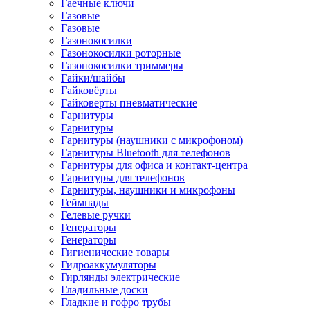
Гаечные ключи
Газовые
Газовые
Газонокосилки
Газонокосилки роторные
Газонокосилки триммеры
Гайки/шайбы
Гайковёрты
Гайковерты пневматические
Гарнитуры
Гарнитуры
Гарнитуры (наушники с микрофоном)
Гарнитуры Bluetooth для телефонов
Гарнитуры для офиса и контакт-центра
Гарнитуры для телефонов
Гарнитуры, наушники и микрофоны
Геймпады
Гелевые ручки
Генераторы
Генераторы
Гигиенические товары
Гидроаккумуляторы
Гирлянды электрические
Гладильные доски
Гладкие и гофро трубы