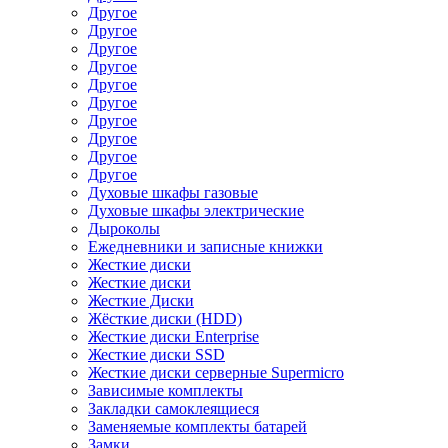
Другое
Другое
Другое
Другое
Другое
Другое
Другое
Другое
Другое
Другое
Духовые шкафы газовые
Духовые шкафы электрические
Дыроколы
Ежедневники и записные книжки
Жесткие диски
Жесткие диски
Жесткие Диски
Жёсткие диски (HDD)
Жесткие диски Enterprise
Жесткие диски SSD
Жесткие диски серверные Supermicro
Зависимые комплекты
Закладки самоклеящиеся
Заменяемые комплекты батарей
Замки