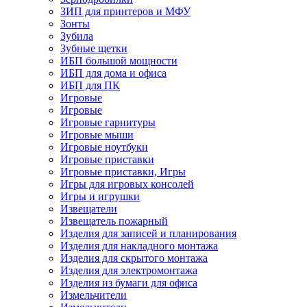
ЗИП для принтеров и МФУ
Зонты
Зубила
Зубные щетки
ИБП большой мощности
ИБП для дома и офиса
ИБП для ПК
Игровые
Игровые
Игровые гарнитуры
Игровые мыши
Игровые ноутбуки
Игровые приставки
Игровые приставки, Игры
Игры для игровых консолей
Игры и игрушки
Извещатели
Извещатель пожарный
Изделия для записей и планирования
Изделия для накладного монтажа
Изделия для скрытого монтажа
Изделия для электромонтажа
Изделия из бумаги для офиса
Измельчители