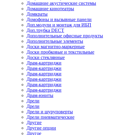
Домашние акустические системы
Домашние кинотеатры
Домкраты
Домофоны и вызывные панели
Доп.модули и монтаж для ИБП
Доп.трубка DECT
Дополнительные офисные продукты
Дополнительные элементы
Доски магнитно-маркерные
Доски пробковые и текстильные
Доски стеклянные
Драм-картриджи
Драм-картриджи
Драм-картриджи
Драм-картриджи
Драм-картриджи
Драм-картриджи
Драм-юниты
Дрели
Дрели
Дрели и шуруповерты
Дрели пневматические
Другие
Другие опции
Другое