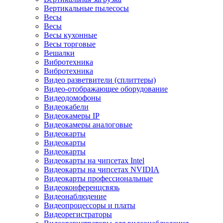
Вертикальные пылесосы
Весы
Весы
Весы кухонные
Весы торговые
Вешалки
Вибротехника
Вибротехника
Видео разветвители (сплиттеры)
Видео-отображающее оборудование
Видеодомофоны
Видеокабели
Видеокамеры IP
Видеокамеры аналоговые
Видеокарты
Видеокарты
Видеокарты
Видеокарты на чипсетах Intel
Видеокарты на чипсетах NVIDIA
Видеокарты профессиональные
Видеоконференцсвязь
Видеонаблюдение
Видеопроцессоры и платы
Видеорегистраторы