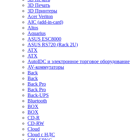
3D Печать
3D Принтеры
Acer Veriton
AIC (add-in-card)
Altos
Aquarius
ASUS ESC8000
ASUS RS720 (Rack 2U)
ATX
ATX
AutoIDC и электронное торговое оборудование
AV-коммутаторы
Back
Back
Back Pro
Back Pro
Back-UPS
Bluetooth
BOX
BOX
CD-R
CD-RW
Cloud
Cloud с НДС