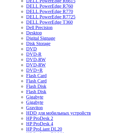
DELL PowerEdge R6615
DELL PowerEdge R760
DELL PowerEdge R770
DELL PowerEdge R7725
DELL PowerEdge T360
Dell Precision
Desktop
Digital Signage
Disk Storage
DVD
DVD-R
DVD-RW
DVD-RW
DVD+R
Flash Card
Flash Card
Flash Disk
Flash Disk
Gigabyte
Gigabyte
Graviton
HDD для мобильных устройств
HP ProDesk 2
HP ProDesk 4
HP ProLiant DL20