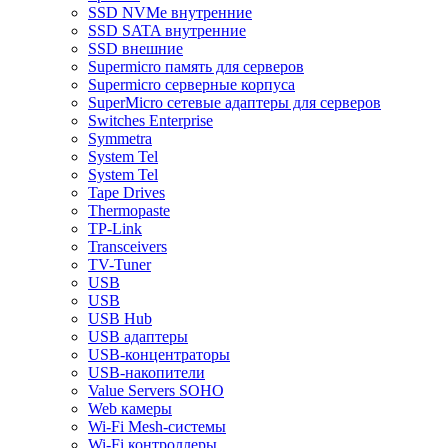
SSD NVMe внутренние
SSD SATA внутренние
SSD внешние
Supermicro память для серверов
Supermicro серверные корпуса
SuperMicro сетевые адаптеры для серверов
Switches Enterprise
Symmetra
System Tel
System Tel
Tape Drives
Thermopaste
TP-Link
Transceivers
TV-Tuner
USB
USB
USB Hub
USB адаптеры
USB-концентраторы
USB-накопители
Value Servers SOHO
Web камеры
Wi-Fi Mesh-системы
Wi-Fi контроллеры