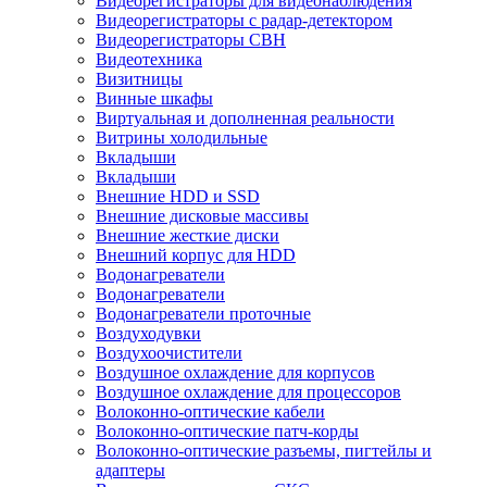
Видеорегистраторы для видеонаблюдения
Видеорегистраторы с радар-детектором
Видеорегистраторы СВН
Видеотехника
Визитницы
Винные шкафы
Виртуальная и дополненная реальности
Витрины холодильные
Вкладыши
Вкладыши
Внешние HDD и SSD
Внешние дисковые массивы
Внешние жесткие диски
Внешний корпус для HDD
Водонагреватели
Водонагреватели
Водонагреватели проточные
Воздуходувки
Воздухоочистители
Воздушное охлаждение для корпусов
Воздушное охлаждение для процессоров
Волоконно-оптические кабели
Волоконно-оптические патч-корды
Волоконно-оптические разъемы, пигтейлы и
адаптеры