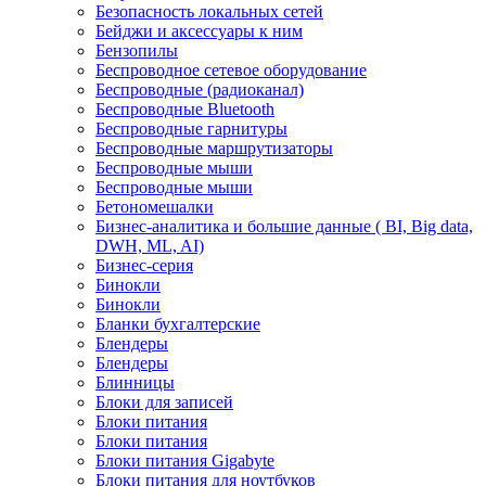
Безопасность локальных сетей
Бейджи и аксесcуары к ним
Бензопилы
Беспроводное сетевое оборудование
Беспроводные (радиоканал)
Беспроводные Bluetooth
Беспроводные гарнитуры
Беспроводные маршрутизаторы
Беспроводные мыши
Беспроводные мыши
Бетономешалки
Бизнес-аналитика и большие данные ( BI, Big data,
DWH, ML, AI)
Бизнес-серия
Бинокли
Бинокли
Бланки бухгалтерские
Блендеры
Блендеры
Блинницы
Блоки для записей
Блоки питания
Блоки питания
Блоки питания Gigabyte
Блоки питания для ноутбуков