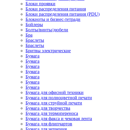
Блоки проявки
Блоки распределения питания
Блоки распределения питания (PDU)
Блокноты и бизнес-тетради
Бойлеры
Болты/винты/дюбели
Бра
Браслеты
Браслеты
Бритвы электрические
Бумага
Бумага
Бумага
Бумага
Бумага
Бумага
Бумага
Бумага для офисной техники
Бумага для полноцветной печати
Бумага для струйной печати
Бумага для творчества
Бумага для термопереноса
Бумага для факса и чековая лента
Бумага для флипчартов
Бумага для черчения