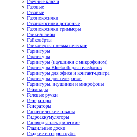
Гаечные ключи
Газовые
Газовые
Газонокосилки
Газонокосилки роторные
Газонокосилки триммеры
Гайки/шайбы
Гайковёрты
Гайковерты пневматические
Гарнитуры
Гарнитуры
Гарнитуры (наушники с микрофоном)
Гарнитуры Bluetooth для телефонов
Гарнитуры для офиса и контакт-центра
Гарнитуры для телефонов
Гарнитуры, наушники и микрофоны
Геймпады
Гелевые ручки
Генераторы
Генераторы
Гигиенические товары
Гидроаккумуляторы
Гирлянды электрические
Гладильные доски
Гладкие и гофро трубы