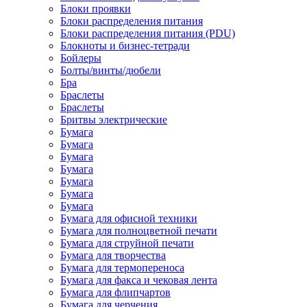
Блоки проявки
Блоки распределения питания
Блоки распределения питания (PDU)
Блокноты и бизнес-тетради
Бойлеры
Болты/винты/дюбели
Бра
Браслеты
Браслеты
Бритвы электрические
Бумага
Бумага
Бумага
Бумага
Бумага
Бумага
Бумага
Бумага для офисной техники
Бумага для полноцветной печати
Бумага для струйной печати
Бумага для творчества
Бумага для термопереноса
Бумага для факса и чековая лента
Бумага для флипчартов
Бумага для черчения