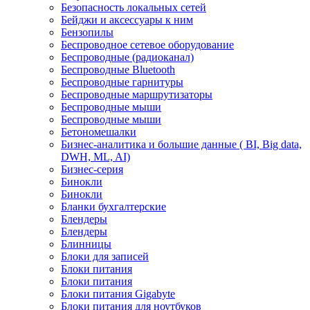
Безопасность локальных сетей
Бейджи и аксесcуары к ним
Бензопилы
Беспроводное сетевое оборудование
Беспроводные (радиоканал)
Беспроводные Bluetooth
Беспроводные гарнитуры
Беспроводные маршрутизаторы
Беспроводные мыши
Беспроводные мыши
Бетономешалки
Бизнес-аналитика и большие данные ( BI, Big data,
DWH, ML, AI)
Бизнес-серия
Бинокли
Бинокли
Бланки бухгалтерские
Блендеры
Блендеры
Блинницы
Блоки для записей
Блоки питания
Блоки питания
Блоки питания Gigabyte
Блоки питания для ноутбуков