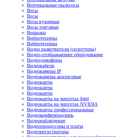
Вертикальные пылесосы
Весы
Весы
Весы кухонные
Весы торговые
Вешалки
Вибротехника
Вибротехника
Видео разветвители (сплиттеры)
Видео-отображающее оборудование
Видеодомофоны
Видеокабели
Видеокамеры IP
Видеокамеры аналоговые
Видеокарты
Видеокарты
Видеокарты
Видеокарты на чипсетах Intel
Видеокарты на чипсетах NVIDIA
Видеокарты профессиональные
Видеоконференцсвязь
Видеонаблюдение
Видеопроцессоры и платы
Видеорегистраторы