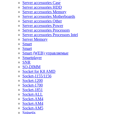
Server accessories Case
Server accessories HDD
Server accessories Memory
Server accessories Motherboards
Server accessories Other
Server accessories Power
Server accessories Processors
Server accessories Processors Intel
Server Memory
Smart
Smart
Smart (WEB) управляемые
Smartplayer
SNR
SO-DIMM
Socket for K8 AMD
Socket-1155/1156
Socket-1200
Socket-1700
Socket-1851
Socket-ALL
Socket-AM4
Socket-AM4
Socket-AM5
Spinetix