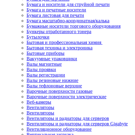
Бумага и носители для струйной печати
Бумага и печатные носители
Бумага листовая для печати
Бумага масштабно-координатная/калька
Бумажные носители торгового оборудования
Бункеры отработанного тонера
Бутылочки
Бытовая и профессиональная химия
Бытовая техника и электроника
Бытовые приборы
Вакуумные упаковщики
Валы магнитные
Валы проявки
Валы регистрации
Валы резиновые нижние
Валы тефлоновые верхние
Варочные поверхности газовые
Варочные поверхности электрические
Веб-камеры
Вентиляторы
Вентиляторы
Вентиляторы и радиаторы для серверов
Вентиляторы и радиаторы для серверов Gigabyte
Вентиляционное оборудование
Вертикальная загрузка