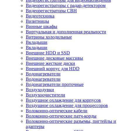
Видеорегистраторы для видеонаблюдения
Видеорегистраторы с радар-детектором
Видеорегистраторы СВН
Видеотехника
Визитницы
Винные шкафы
Виртуальная и дополненная реальности
Витрины холодильные
Вкладыши
Вкладыши
Внешние HDD и SSD
Внешние дисковые массивы
Внешние жесткие диски
Внешний корпус для HDD
Водонагреватели
Водонагреватели
Водонагреватели проточные
Воздуходувки
Воздухоочистители
Воздушное охлаждение для корпусов
Воздушное охлаждение для процессоров
Волоконно-оптические кабели
Волоконно-оптические патч-корды
Волоконно-оптические разъемы, пигтейлы и
адаптеры