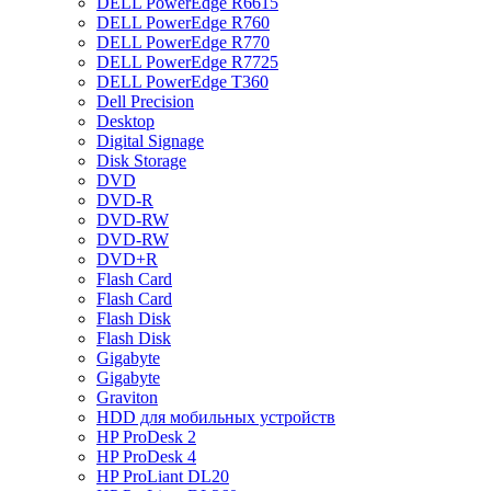
DELL PowerEdge R6615
DELL PowerEdge R760
DELL PowerEdge R770
DELL PowerEdge R7725
DELL PowerEdge T360
Dell Precision
Desktop
Digital Signage
Disk Storage
DVD
DVD-R
DVD-RW
DVD-RW
DVD+R
Flash Card
Flash Card
Flash Disk
Flash Disk
Gigabyte
Gigabyte
Graviton
HDD для мобильных устройств
HP ProDesk 2
HP ProDesk 4
HP ProLiant DL20