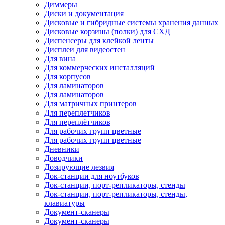
Диммеры
Диски и документация
Дисковые и гибридные системы хранения данных
Дисковые корзины (полки) для СХД
Диспенсеры для клейкой ленты
Дисплеи для видеостен
Для вина
Для коммерческих инсталляций
Для корпусов
Для ламинаторов
Для ламинаторов
Для матричных принтеров
Для переплетчиков
Для переплётчиков
Для рабочих групп цветные
Для рабочих групп цветные
Дневники
Доводчики
Дозирующие лезвия
Док-станции для ноутбуков
Док-станции, порт-репликаторы, стенды
Док-станции, порт-репликаторы, стенды,
клавиатуры
Документ-сканеры
Документ-сканеры