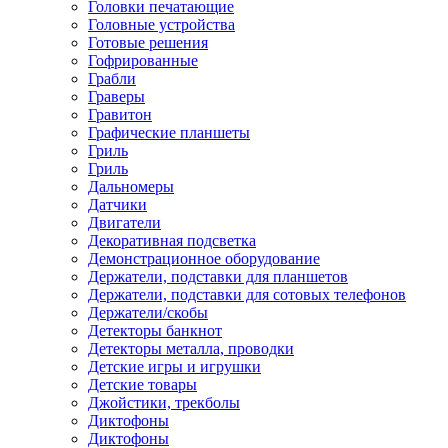
Головки печатающие
Головные устройства
Готовые решения
Гофрированные
Грабли
Граверы
Гравитон
Графические планшеты
Гриль
Гриль
Дальномеры
Датчики
Двигатели
Декоративная подсветка
Демонстрационное оборудование
Держатели, подставки для планшетов
Держатели, подставки для сотовых телефонов
Держатели/скобы
Детекторы банкнот
Детекторы металла, проводки
Детские игры и игрушки
Детские товары
Джойстики, трекболы
Диктофоны
Диктофоны