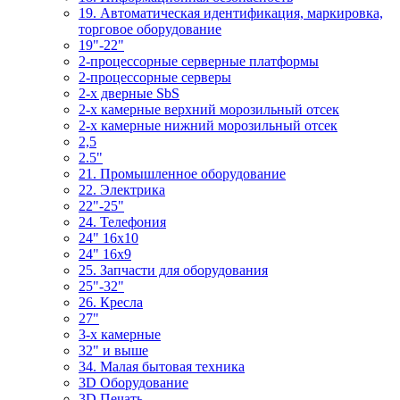
19. Автоматическая идентификация, маркировка,
торговое оборудование
19"-22"
2-процессорные серверные платформы
2-процессорные серверы
2-х дверные SbS
2-х камерные верхний морозильный отсек
2-х камерные нижний морозильный отсек
2,5
2.5"
21. Промышленное оборудование
22. Электрика
22"-25"
24. Телефония
24" 16x10
24" 16x9
25. Запчасти для оборудования
25"-32"
26. Кресла
27"
3-x камерные
32" и выше
34. Малая бытовая техника
3D Оборудование
3D Печать