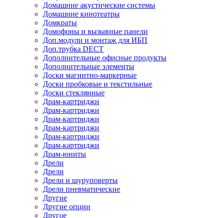
Домашние акустические системы
Домашние кинотеатры
Домкраты
Домофоны и вызывные панели
Доп.модули и монтаж для ИБП
Доп.трубка DECT
Дополнительные офисные продукты
Дополнительные элементы
Доски магнитно-маркерные
Доски пробковые и текстильные
Доски стеклянные
Драм-картриджи
Драм-картриджи
Драм-картриджи
Драм-картриджи
Драм-картриджи
Драм-картриджи
Драм-юниты
Дрели
Дрели
Дрели и шуруповерты
Дрели пневматические
Другие
Другие опции
Другое