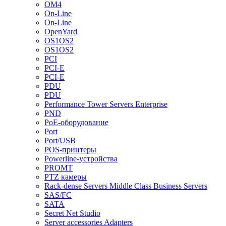
OM4
On-Line
On-Line
OpenYard
OS1OS2
OS1OS2
PCI
PCI-E
PCI-E
PDU
PDU
Performance Tower Servers Enterprise
PND
PoE-оборудование
Port
Port/USB
POS-принтеры
Powerline-устройства
PROMT
PTZ камеры
Rack-dense Servers Middle Class Business Servers
SAS/FC
SATA
Secret Net Studio
Server accessories Adapters