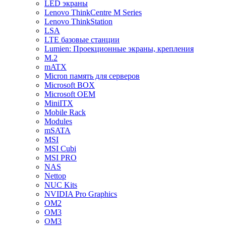
LED экраны
Lenovo ThinkCentre M Series
Lenovo ThinkStation
LSA
LTE базовые станции
Lumien: Проекционные экраны, крепления
M.2
mATX
Micron память для серверов
Microsoft BOX
Microsoft OEM
MiniITX
Mobile Rack
Modules
mSATA
MSI
MSI Cubi
MSI PRO
NAS
Nettop
NUC Kits
NVIDIA Pro Graphics
OM2
OM3
OM3