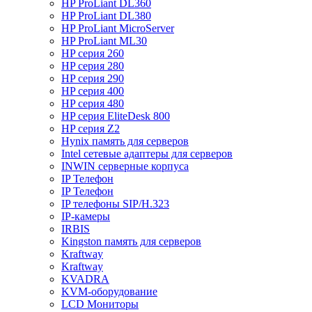
HP ProLiant DL360
HP ProLiant DL380
HP ProLiant MicroServer
HP ProLiant ML30
HP серия 260
HP серия 280
HP серия 290
HP серия 400
HP серия 480
HP серия EliteDesk 800
HP серия Z2
Hynix память для серверов
Intel сетевые адаптеры для серверов
INWIN серверные корпуса
IP Телефон
IP Телефон
IP телефоны SIP/H.323
IP-камеры
IRBIS
Kingston память для серверов
Kraftway
Kraftway
KVADRA
KVM-оборудование
LCD Мониторы