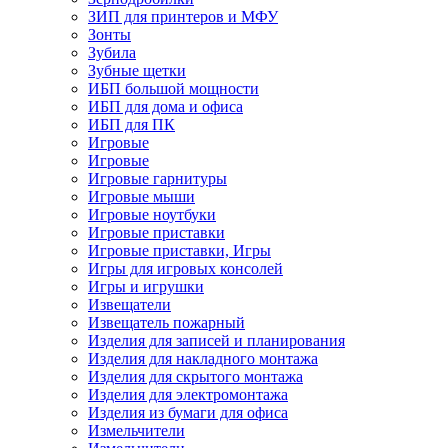
ЗИП для принтеров и МФУ
Зонты
Зубила
Зубные щетки
ИБП большой мощности
ИБП для дома и офиса
ИБП для ПК
Игровые
Игровые
Игровые гарнитуры
Игровые мыши
Игровые ноутбуки
Игровые приставки
Игровые приставки, Игры
Игры для игровых консолей
Игры и игрушки
Извещатели
Извещатель пожарный
Изделия для записей и планирования
Изделия для накладного монтажа
Изделия для скрытого монтажа
Изделия для электромонтажа
Изделия из бумаги для офиса
Измельчители