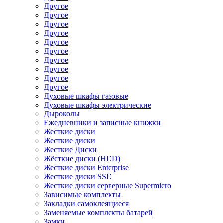
Другое
Другое
Другое
Другое
Другое
Другое
Другое
Другое
Другое
Другое
Духовые шкафы газовые
Духовые шкафы электрические
Дыроколы
Ежедневники и записные книжки
Жесткие диски
Жесткие диски
Жесткие Диски
Жёсткие диски (HDD)
Жесткие диски Enterprise
Жесткие диски SSD
Жесткие диски серверные Supermicro
Зависимые комплекты
Закладки самоклеящиеся
Заменяемые комплекты батарей
Замки