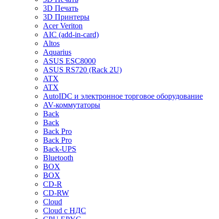
3D Печать
3D Принтеры
Acer Veriton
AIC (add-in-card)
Altos
Aquarius
ASUS ESC8000
ASUS RS720 (Rack 2U)
ATX
ATX
AutoIDC и электронное торговое оборудование
AV-коммутаторы
Back
Back
Back Pro
Back Pro
Back-UPS
Bluetooth
BOX
BOX
CD-R
CD-RW
Cloud
Cloud с НДС