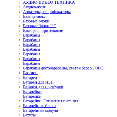
АУДИО-ВИДЕО ТЕХНИКА
Аудиокабели
Аэраторы, скарификаторы
База данных
Базовые блоки
Базовые блоки UC
Баки расширительные
Барабаны
Барабаны
Барабаны
Барабаны
Барабаны
Барабаны
Барабаны
Барабаны фотобарабаны, светоч.бараб., OPC
Бастион
Батареи
Батареи для ИБП
Батареи для ноутбуков
Батарейки
Батарейки
Батарейки (Элементы питания)
Батарейные блоки
Батарейные модули
Батуты