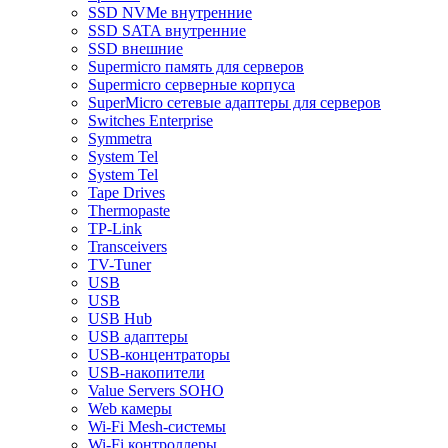
SSD NVMe внутренние
SSD SATA внутренние
SSD внешние
Supermicro память для серверов
Supermicro серверные корпуса
SuperMicro сетевые адаптеры для серверов
Switches Enterprise
Symmetra
System Tel
System Tel
Tape Drives
Thermopaste
TP-Link
Transceivers
TV-Tuner
USB
USB
USB Hub
USB адаптеры
USB-концентраторы
USB-накопители
Value Servers SOHO
Web камеры
Wi-Fi Mesh-системы
Wi-Fi контроллеры