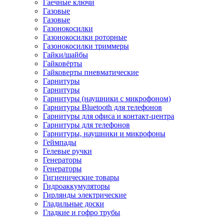
Гаечные ключи
Газовые
Газовые
Газонокосилки
Газонокосилки роторные
Газонокосилки триммеры
Гайки/шайбы
Гайковёрты
Гайковерты пневматические
Гарнитуры
Гарнитуры
Гарнитуры (наушники с микрофоном)
Гарнитуры Bluetooth для телефонов
Гарнитуры для офиса и контакт-центра
Гарнитуры для телефонов
Гарнитуры, наушники и микрофоны
Геймпады
Гелевые ручки
Генераторы
Генераторы
Гигиенические товары
Гидроаккумуляторы
Гирлянды электрические
Гладильные доски
Гладкие и гофро трубы