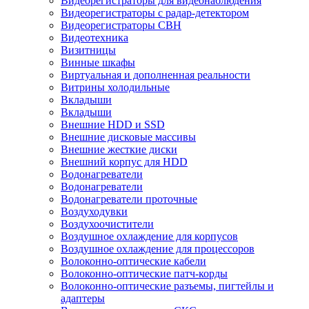
Видеорегистраторы для видеонаблюдения
Видеорегистраторы с радар-детектором
Видеорегистраторы СВН
Видеотехника
Визитницы
Винные шкафы
Виртуальная и дополненная реальности
Витрины холодильные
Вкладыши
Вкладыши
Внешние HDD и SSD
Внешние дисковые массивы
Внешние жесткие диски
Внешний корпус для HDD
Водонагреватели
Водонагреватели
Водонагреватели проточные
Воздуходувки
Воздухоочистители
Воздушное охлаждение для корпусов
Воздушное охлаждение для процессоров
Волоконно-оптические кабели
Волоконно-оптические патч-корды
Волоконно-оптические разъемы, пигтейлы и
адаптеры