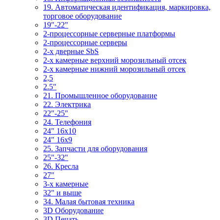
19. Автоматическая идентификация, маркировка,
торговое оборудование
19"-22"
2-процессорные серверные платформы
2-процессорные серверы
2-х дверные SbS
2-х камерные верхний морозильный отсек
2-х камерные нижний морозильный отсек
2,5
2.5"
21. Промышленное оборудование
22. Электрика
22"-25"
24. Телефония
24" 16x10
24" 16x9
25. Запчасти для оборудования
25"-32"
26. Кресла
27"
3-x камерные
32" и выше
34. Малая бытовая техника
3D Оборудование
3D Печать