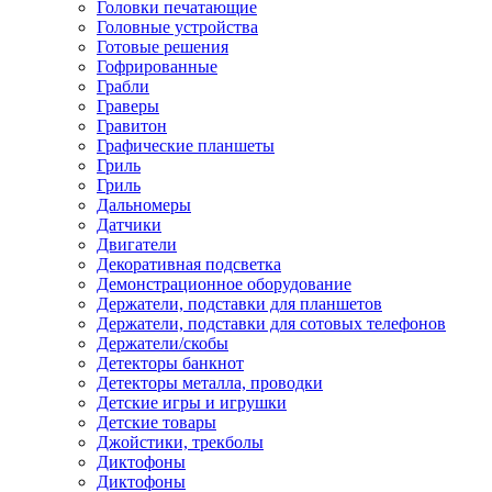
Головки печатающие
Головные устройства
Готовые решения
Гофрированные
Грабли
Граверы
Гравитон
Графические планшеты
Гриль
Гриль
Дальномеры
Датчики
Двигатели
Декоративная подсветка
Демонстрационное оборудование
Держатели, подставки для планшетов
Держатели, подставки для сотовых телефонов
Держатели/скобы
Детекторы банкнот
Детекторы металла, проводки
Детские игры и игрушки
Детские товары
Джойстики, трекболы
Диктофоны
Диктофоны