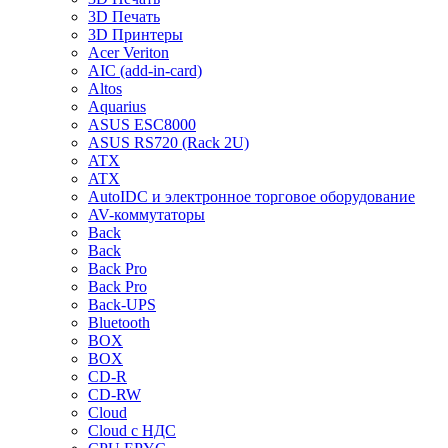
3D Печать
3D Принтеры
Acer Veriton
AIC (add-in-card)
Altos
Aquarius
ASUS ESC8000
ASUS RS720 (Rack 2U)
ATX
ATX
AutoIDC и электронное торговое оборудование
AV-коммутаторы
Back
Back
Back Pro
Back Pro
Back-UPS
Bluetooth
BOX
BOX
CD-R
CD-RW
Cloud
Cloud с НДС