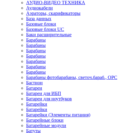
АУДИО-ВИДЕО ТЕХНИКА
Аудиокабели
Аэраторы, скарификаторы
База данных
Базовые блоки
Базовые блоки UC
Баки расширительные
Барабаны
Барабаны
Барабаны
Барабаны
Барабаны
Барабаны
Барабаны
Барабаны фотобарабаны, светоч.бараб., OPC
Бастион
Батареи
Батареи для ИБП
Батареи для ноутбуков
Батарейки
Батарейки
Батарейки (Элементы питания)
Батарейные блоки
Батарейные модули
Батуты