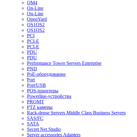
OM4
On-Line
On-Line
OpenYard
OS1OS2
OS1OS2
PCI
PCI-E
PCI-E
PDU
PDU
Performance Tower Servers Enterprise
PND
PoE-оборудование
Port
Port/USB
POS-принтеры
Powerline-устройства
PROMT
PTZ камеры
Rack-dense Servers Middle Class Business Servers
SAS/FC
SATA
Secret Net Studio
Server accessories Adapters