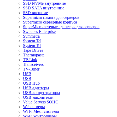
SSD NVMe внутренние
SSD SATA внутренние
SSD внешние
Supermicro память для серверов
Supermicro серверные корпуса
SuperMicro сетевые адаптеры для серверов
Switches Enterprise
Symmetra
System Tel
System Tel
Tape Drives
Thermopaste
TP-Link
Transceivers
TV-Tuner
USB
USB
USB Hub
USB адаптеры
USB-концентраторы
USB-накопители
Value Servers SOHO
Web камеры
Wi-Fi Mesh-системы
Wi-Fi контроллеры