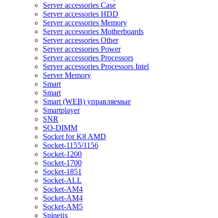
Server accessories Case
Server accessories HDD
Server accessories Memory
Server accessories Motherboards
Server accessories Other
Server accessories Power
Server accessories Processors
Server accessories Processors Intel
Server Memory
Smart
Smart
Smart (WEB) управляемые
Smartplayer
SNR
SO-DIMM
Socket for K8 AMD
Socket-1155/1156
Socket-1200
Socket-1700
Socket-1851
Socket-ALL
Socket-AM4
Socket-AM4
Socket-AM5
Spinetix