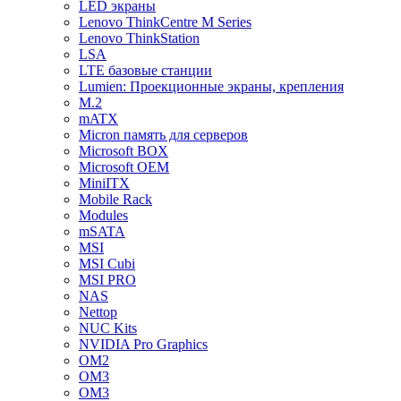
LED экраны
Lenovo ThinkCentre M Series
Lenovo ThinkStation
LSA
LTE базовые станции
Lumien: Проекционные экраны, крепления
M.2
mATX
Micron память для серверов
Microsoft BOX
Microsoft OEM
MiniITX
Mobile Rack
Modules
mSATA
MSI
MSI Cubi
MSI PRO
NAS
Nettop
NUC Kits
NVIDIA Pro Graphics
OM2
OM3
OM3