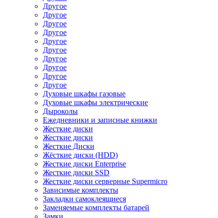
Другое
Другое
Другое
Другое
Другое
Другое
Другое
Другое
Другое
Другое
Духовые шкафы газовые
Духовые шкафы электрические
Дыроколы
Ежедневники и записные книжки
Жесткие диски
Жесткие диски
Жесткие Диски
Жёсткие диски (HDD)
Жесткие диски Enterprise
Жесткие диски SSD
Жесткие диски серверные Supermicro
Зависимые комплекты
Закладки самоклеящиеся
Заменяемые комплекты батарей
Замки