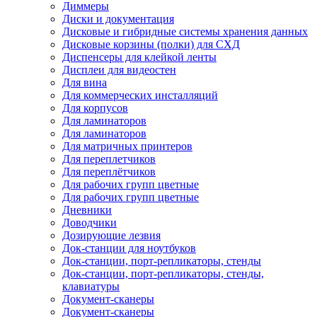
Диммеры
Диски и документация
Дисковые и гибридные системы хранения данных
Дисковые корзины (полки) для СХД
Диспенсеры для клейкой ленты
Дисплеи для видеостен
Для вина
Для коммерческих инсталляций
Для корпусов
Для ламинаторов
Для ламинаторов
Для матричных принтеров
Для переплетчиков
Для переплётчиков
Для рабочих групп цветные
Для рабочих групп цветные
Дневники
Доводчики
Дозирующие лезвия
Док-станции для ноутбуков
Док-станции, порт-репликаторы, стенды
Док-станции, порт-репликаторы, стенды,
клавиатуры
Документ-сканеры
Документ-сканеры