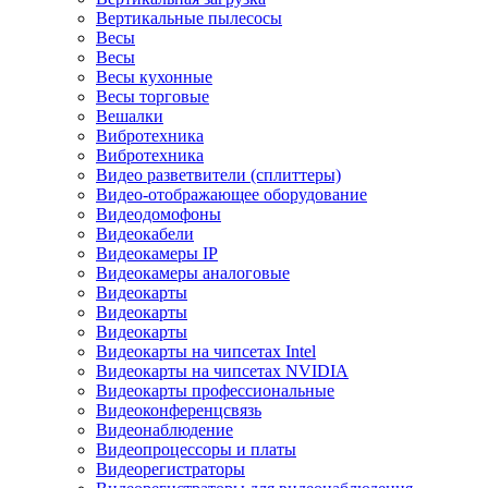
Вертикальные пылесосы
Весы
Весы
Весы кухонные
Весы торговые
Вешалки
Вибротехника
Вибротехника
Видео разветвители (сплиттеры)
Видео-отображающее оборудование
Видеодомофоны
Видеокабели
Видеокамеры IP
Видеокамеры аналоговые
Видеокарты
Видеокарты
Видеокарты
Видеокарты на чипсетах Intel
Видеокарты на чипсетах NVIDIA
Видеокарты профессиональные
Видеоконференцсвязь
Видеонаблюдение
Видеопроцессоры и платы
Видеорегистраторы