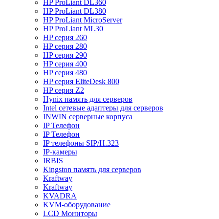
HP ProLiant DL360
HP ProLiant DL380
HP ProLiant MicroServer
HP ProLiant ML30
HP серия 260
HP серия 280
HP серия 290
HP серия 400
HP серия 480
HP серия EliteDesk 800
HP серия Z2
Hynix память для серверов
Intel сетевые адаптеры для серверов
INWIN серверные корпуса
IP Телефон
IP Телефон
IP телефоны SIP/H.323
IP-камеры
IRBIS
Kingston память для серверов
Kraftway
Kraftway
KVADRA
KVM-оборудование
LCD Мониторы