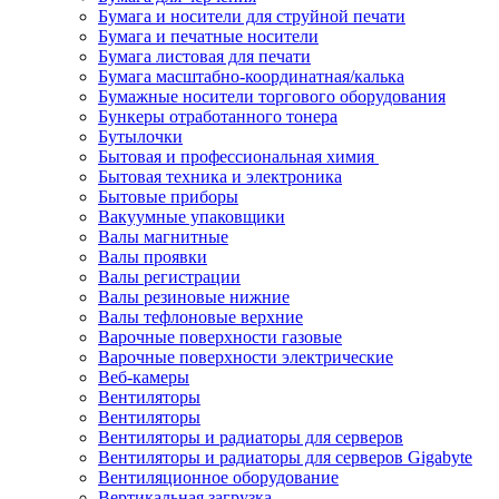
Бумага и носители для струйной печати
Бумага и печатные носители
Бумага листовая для печати
Бумага масштабно-координатная/калька
Бумажные носители торгового оборудования
Бункеры отработанного тонера
Бутылочки
Бытовая и профессиональная химия
Бытовая техника и электроника
Бытовые приборы
Вакуумные упаковщики
Валы магнитные
Валы проявки
Валы регистрации
Валы резиновые нижние
Валы тефлоновые верхние
Варочные поверхности газовые
Варочные поверхности электрические
Веб-камеры
Вентиляторы
Вентиляторы
Вентиляторы и радиаторы для серверов
Вентиляторы и радиаторы для серверов Gigabyte
Вентиляционное оборудование
Вертикальная загрузка