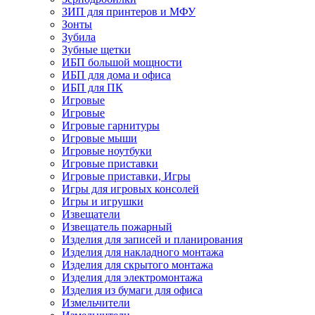
ЗИП для принтеров и МФУ
Зонты
Зубила
Зубные щетки
ИБП большой мощности
ИБП для дома и офиса
ИБП для ПК
Игровые
Игровые
Игровые гарнитуры
Игровые мыши
Игровые ноутбуки
Игровые приставки
Игровые приставки, Игры
Игры для игровых консолей
Игры и игрушки
Извещатели
Извещатель пожарный
Изделия для записей и планирования
Изделия для накладного монтажа
Изделия для скрытого монтажа
Изделия для электромонтажа
Изделия из бумаги для офиса
Измельчители