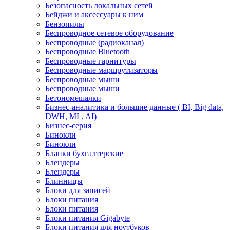
Безопасность локальных сетей
Бейджи и аксесcуары к ним
Бензопилы
Беспроводное сетевое оборудование
Беспроводные (радиоканал)
Беспроводные Bluetooth
Беспроводные гарнитуры
Беспроводные маршрутизаторы
Беспроводные мыши
Беспроводные мыши
Бетономешалки
Бизнес-аналитика и большие данные ( BI, Big data,
DWH, ML, AI)
Бизнес-серия
Бинокли
Бинокли
Бланки бухгалтерские
Блендеры
Блендеры
Блинницы
Блоки для записей
Блоки питания
Блоки питания
Блоки питания Gigabyte
Блоки питания для ноутбуков