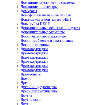
Домашние акустические системы
Домашние кинотеатры
Домкраты
Домофоны и вызывные панели
Доп.модули и монтаж для ИБП
Доп.трубка DECT
Дополнительные офисные продукты
Дополнительные элементы
Доски магнитно-маркерные
Доски пробковые и текстильные
Доски стеклянные
Драм-картриджи
Драм-картриджи
Драм-картриджи
Драм-картриджи
Драм-картриджи
Драм-картриджи
Драм-юниты
Дрели
Дрели
Дрели и шуруповерты
Дрели пневматические
Другие
Другие опции
Другое