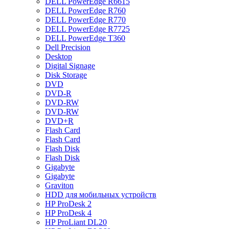
DELL PowerEdge R6615
DELL PowerEdge R760
DELL PowerEdge R770
DELL PowerEdge R7725
DELL PowerEdge T360
Dell Precision
Desktop
Digital Signage
Disk Storage
DVD
DVD-R
DVD-RW
DVD-RW
DVD+R
Flash Card
Flash Card
Flash Disk
Flash Disk
Gigabyte
Gigabyte
Graviton
HDD для мобильных устройств
HP ProDesk 2
HP ProDesk 4
HP ProLiant DL20