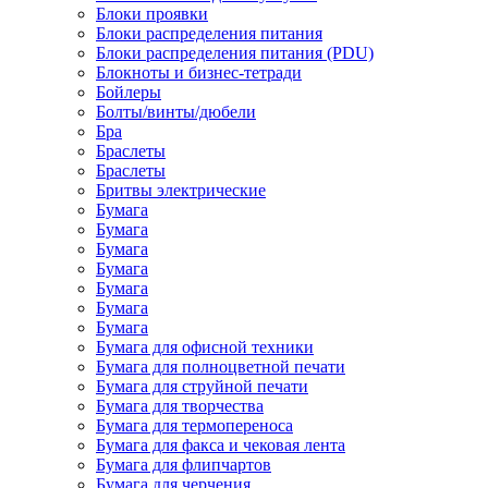
Блоки проявки
Блоки распределения питания
Блоки распределения питания (PDU)
Блокноты и бизнес-тетради
Бойлеры
Болты/винты/дюбели
Бра
Браслеты
Браслеты
Бритвы электрические
Бумага
Бумага
Бумага
Бумага
Бумага
Бумага
Бумага
Бумага для офисной техники
Бумага для полноцветной печати
Бумага для струйной печати
Бумага для творчества
Бумага для термопереноса
Бумага для факса и чековая лента
Бумага для флипчартов
Бумага для черчения