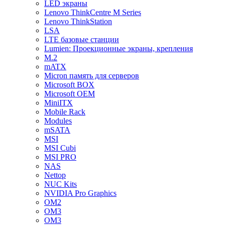
LED экраны
Lenovo ThinkCentre M Series
Lenovo ThinkStation
LSA
LTE базовые станции
Lumien: Проекционные экраны, крепления
M.2
mATX
Micron память для серверов
Microsoft BOX
Microsoft OEM
MiniITX
Mobile Rack
Modules
mSATA
MSI
MSI Cubi
MSI PRO
NAS
Nettop
NUC Kits
NVIDIA Pro Graphics
OM2
OM3
OM3