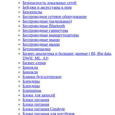
Безопасность локальных сетей
Бейджи и аксесcуары к ним
Бензопилы
Беспроводное сетевое оборудование
Беспроводные (радиоканал)
Беспроводные Bluetooth
Беспроводные гарнитуры
Беспроводные маршрутизаторы
Беспроводные мыши
Беспроводные мыши
Бетономешалки
Бизнес-аналитика и большие данные ( BI, Big data,
DWH, ML, AI)
Бизнес-серия
Бинокли
Бинокли
Бланки бухгалтерские
Блендеры
Блендеры
Блинницы
Блоки для записей
Блоки питания
Блоки питания
Блоки питания Gigabyte
Блоки питания для ноутбуков