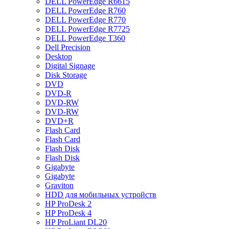
DELL PowerEdge R6615
DELL PowerEdge R760
DELL PowerEdge R770
DELL PowerEdge R7725
DELL PowerEdge T360
Dell Precision
Desktop
Digital Signage
Disk Storage
DVD
DVD-R
DVD-RW
DVD-RW
DVD+R
Flash Card
Flash Card
Flash Disk
Flash Disk
Gigabyte
Gigabyte
Graviton
HDD для мобильных устройств
HP ProDesk 2
HP ProDesk 4
HP ProLiant DL20