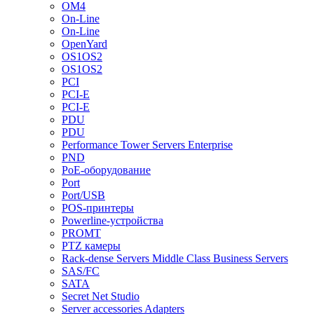
OM4
On-Line
On-Line
OpenYard
OS1OS2
OS1OS2
PCI
PCI-E
PCI-E
PDU
PDU
Performance Tower Servers Enterprise
PND
PoE-оборудование
Port
Port/USB
POS-принтеры
Powerline-устройства
PROMT
PTZ камеры
Rack-dense Servers Middle Class Business Servers
SAS/FC
SATA
Secret Net Studio
Server accessories Adapters