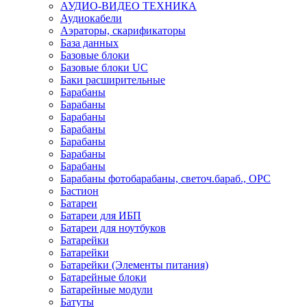
АУДИО-ВИДЕО ТЕХНИКА
Аудиокабели
Аэраторы, скарификаторы
База данных
Базовые блоки
Базовые блоки UC
Баки расширительные
Барабаны
Барабаны
Барабаны
Барабаны
Барабаны
Барабаны
Барабаны
Барабаны фотобарабаны, светоч.бараб., OPC
Бастион
Батареи
Батареи для ИБП
Батареи для ноутбуков
Батарейки
Батарейки
Батарейки (Элементы питания)
Батарейные блоки
Батарейные модули
Батуты