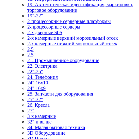
19. Автоматическая идентификация, маркировка,
торговое оборудование
19"-22"
2-процессорные серверные платформы
2-процессорные серверы
2-х дверные SbS
2-х камерные верхний морозильный отсек
2-х камерные нижний морозильный отсек
2,5
2.5"
21. Промышленное оборудование
22. Электрика
22"-25"
24. Телефония
24" 16x10
24" 16x9
25. Запчасти для оборудования
25"-32"
26. Кресла
27"
3-x камерные
32" и выше
34. Малая бытовая техника
3D Оборудование
3D Печать