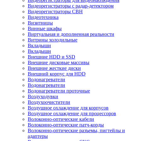
Видеорегистраторы для видеонаблюдения
Видеорегистраторы с радар-детектором
Видеорегистраторы СВН
Видеотехника
Визитницы
Винные шкафы
Виртуальная и дополненная реальности
Витрины холодильные
Вкладыши
Вкладыши
Внешние HDD и SSD
Внешние дисковые массивы
Внешние жесткие диски
Внешний корпус для HDD
Водонагреватели
Водонагреватели
Водонагреватели проточные
Воздуходувки
Воздухоочистители
Воздушное охлаждение для корпусов
Воздушное охлаждение для процессоров
Волоконно-оптические кабели
Волоконно-оптические патч-корды
Волоконно-оптические разъемы, пигтейлы и
адаптеры