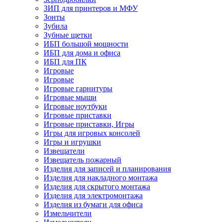
ЗИП для принтеров и МФУ
Зонты
Зубила
Зубные щетки
ИБП большой мощности
ИБП для дома и офиса
ИБП для ПК
Игровые
Игровые
Игровые гарнитуры
Игровые мыши
Игровые ноутбуки
Игровые приставки
Игровые приставки, Игры
Игры для игровых консолей
Игры и игрушки
Извещатели
Извещатель пожарный
Изделия для записей и планирования
Изделия для накладного монтажа
Изделия для скрытого монтажа
Изделия для электромонтажа
Изделия из бумаги для офиса
Измельчители