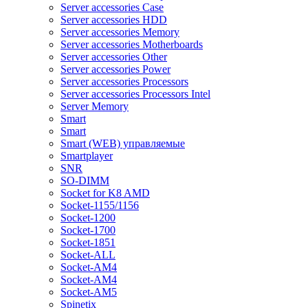
Server accessories Case
Server accessories HDD
Server accessories Memory
Server accessories Motherboards
Server accessories Other
Server accessories Power
Server accessories Processors
Server accessories Processors Intel
Server Memory
Smart
Smart
Smart (WEB) управляемые
Smartplayer
SNR
SO-DIMM
Socket for K8 AMD
Socket-1155/1156
Socket-1200
Socket-1700
Socket-1851
Socket-ALL
Socket-AM4
Socket-AM4
Socket-AM5
Spinetix