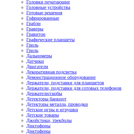
Головки печатающие
Головные устройства
Готовые решения
Гофрированные
Грабли
Граверы
Гравитон
Графические планшеты
Гриль
Гриль
Дальномеры
Датчики
Двигатели
Декоративная подсветка
Демонстрационное оборудование
Держатели, подставки для планшетов
Держатели, подставки для сотовых телефонов
Держатели/скобы
Детекторы банкнот
Детекторы металла, проводки
Детские игры и игрушки
Детские товары
Джойстики, трекболы
Диктофоны
Диктофоны