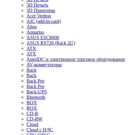
3D Печать
3D Принтеры
Acer Veriton
AIC (add-in-card)
Altos
Aquarius
ASUS ESC8000
ASUS RS720 (Rack 2U)
ATX
ATX
AutoIDC и электронное торговое оборудование
AV-коммутаторы
Back
Back
Back Pro
Back Pro
Back-UPS
Bluetooth
BOX
BOX
CD-R
CD-RW
Cloud
Cloud с НДС