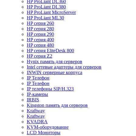
HP ProLiant DL360
HP ProLiant DL380
HP ProLiant MicroServer
HP ProLiant ML30
HP серия 260
HP серия 280
HP серия 290
HP серия 400
HP серия 480
HP серия EliteDesk 800
HP серия Z2
Hynix память для серверов
Intel сетевые адаптеры для серверов
INWIN серверные корпуса
IP Телефон
IP Телефон
IP телефоны SIP/H.323
IP-камеры
IRBIS
Kingston память для серверов
Kraftway
Kraftway
KVADRA
KVM-оборудование
LCD Мониторы