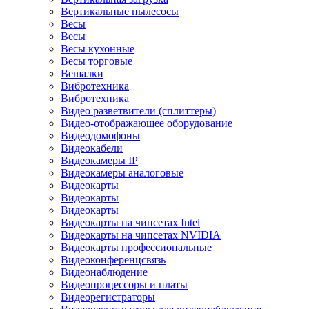
Вертикальные пылесосы
Весы
Весы
Весы кухонные
Весы торговые
Вешалки
Вибротехника
Вибротехника
Видео разветвители (сплиттеры)
Видео-отображающее оборудование
Видеодомофоны
Видеокабели
Видеокамеры IP
Видеокамеры аналоговые
Видеокарты
Видеокарты
Видеокарты
Видеокарты на чипсетах Intel
Видеокарты на чипсетах NVIDIA
Видеокарты профессиональные
Видеоконференцсвязь
Видеонаблюдение
Видеопроцессоры и платы
Видеорегистраторы