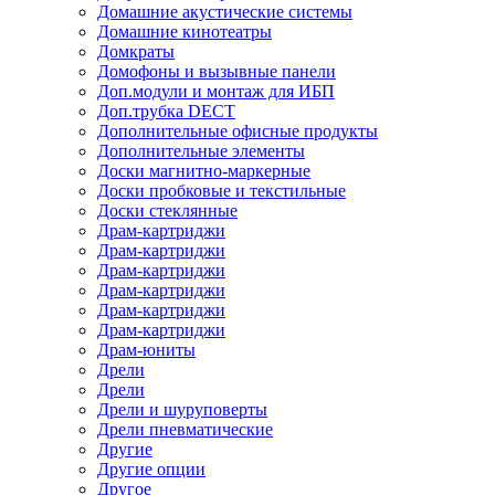
Домашние акустические системы
Домашние кинотеатры
Домкраты
Домофоны и вызывные панели
Доп.модули и монтаж для ИБП
Доп.трубка DECT
Дополнительные офисные продукты
Дополнительные элементы
Доски магнитно-маркерные
Доски пробковые и текстильные
Доски стеклянные
Драм-картриджи
Драм-картриджи
Драм-картриджи
Драм-картриджи
Драм-картриджи
Драм-картриджи
Драм-юниты
Дрели
Дрели
Дрели и шуруповерты
Дрели пневматические
Другие
Другие опции
Другое