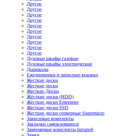
Другое
Другое
Другое
Другое
Другое
Другое
Другое
Другое
Другое
Другое
Духовые шкафы газовые
Духовые шкафы электрические
Дыроколы
Ежедневники и записные книжки
Жесткие диски
Жесткие диски
Жесткие Диски
Жёсткие диски (HDD)
Жесткие диски Enterprise
Жесткие диски SSD
Жесткие диски серверные Supermicro
Зависимые комплекты
Закладки самоклеящиеся
Заменяемые комплекты батарей
Замки