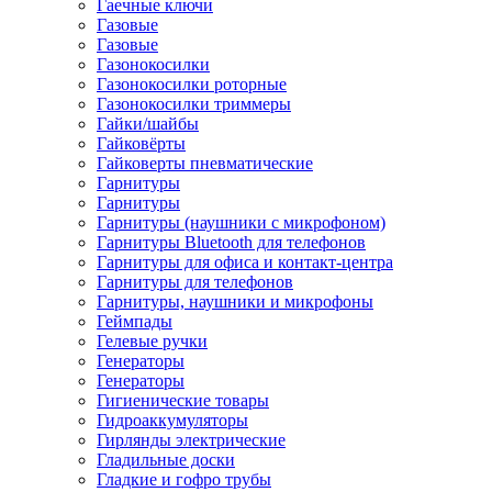
Гаечные ключи
Газовые
Газовые
Газонокосилки
Газонокосилки роторные
Газонокосилки триммеры
Гайки/шайбы
Гайковёрты
Гайковерты пневматические
Гарнитуры
Гарнитуры
Гарнитуры (наушники с микрофоном)
Гарнитуры Bluetooth для телефонов
Гарнитуры для офиса и контакт-центра
Гарнитуры для телефонов
Гарнитуры, наушники и микрофоны
Геймпады
Гелевые ручки
Генераторы
Генераторы
Гигиенические товары
Гидроаккумуляторы
Гирлянды электрические
Гладильные доски
Гладкие и гофро трубы