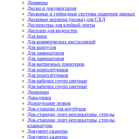
Диммеры
Диски и документация
Дисковые и гибридные системы хранения данных
Дисковые корзины (полки) для СХД
Диспенсеры для клейкой ленты
Дисплеи для видеостен
Для вина
Для коммерческих инсталляций
Для корпусов
Для ламинаторов
Для ламинаторов
Для матричных принтеров
Для переплетчиков
Для переплётчиков
Для рабочих групп цветные
Для рабочих групп цветные
Дневники
Доводчики
Дозирующие лезвия
Док-станции для ноутбуков
Док-станции, порт-репликаторы, стенды
Док-станции, порт-репликаторы, стенды,
клавиатуры
Документ-сканеры
Документ-сканеры