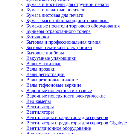
Бумага и носители для струйной печати
Бумага и печатные носители
Бумага листовая для печати
Бумага масштабно-координатная/калька
Бумажные носители торгового оборудования
Бункеры отработанного тонера
Бутылочки
Бытовая и профессиональная химия
Бытовая техника и электроника
Бытовые приборы
Вакуумные упаковщики
Валы магнитные
Валы проявки
Валы регистрации
Валы резиновые нижние
Валы тефлоновые верхние
Варочные поверхности газовые
Варочные поверхности электрические
Веб-камеры
Вентиляторы
Вентиляторы
Вентиляторы и радиаторы для серверов
Вентиляторы и радиаторы для серверов Gigabyte
Вентиляционное оборудование
Вертикальная загрузка