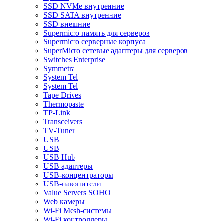
SSD NVMe внутренние
SSD SATA внутренние
SSD внешние
Supermicro память для серверов
Supermicro серверные корпуса
SuperMicro сетевые адаптеры для серверов
Switches Enterprise
Symmetra
System Tel
System Tel
Tape Drives
Thermopaste
TP-Link
Transceivers
TV-Tuner
USB
USB
USB Hub
USB адаптеры
USB-концентраторы
USB-накопители
Value Servers SOHO
Web камеры
Wi-Fi Mesh-системы
Wi-Fi контроллеры