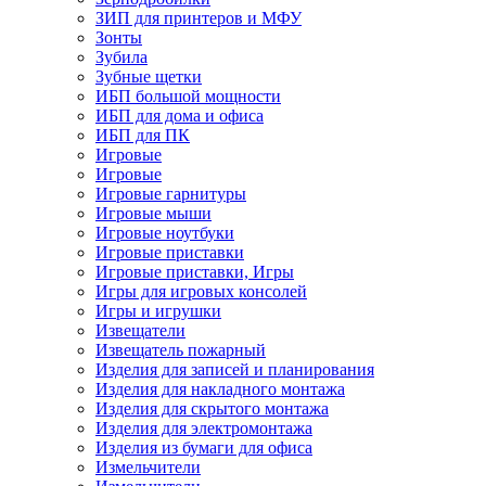
ЗИП для принтеров и МФУ
Зонты
Зубила
Зубные щетки
ИБП большой мощности
ИБП для дома и офиса
ИБП для ПК
Игровые
Игровые
Игровые гарнитуры
Игровые мыши
Игровые ноутбуки
Игровые приставки
Игровые приставки, Игры
Игры для игровых консолей
Игры и игрушки
Извещатели
Извещатель пожарный
Изделия для записей и планирования
Изделия для накладного монтажа
Изделия для скрытого монтажа
Изделия для электромонтажа
Изделия из бумаги для офиса
Измельчители