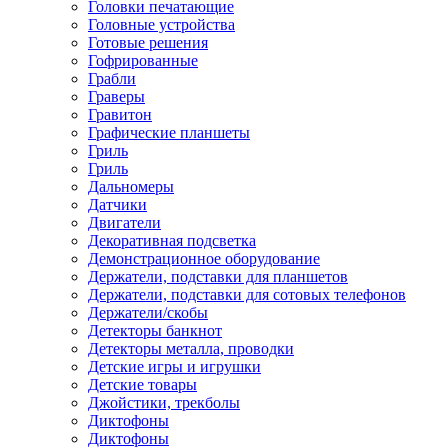
Головки печатающие
Головные устройства
Готовые решения
Гофрированные
Грабли
Граверы
Гравитон
Графические планшеты
Гриль
Гриль
Дальномеры
Датчики
Двигатели
Декоративная подсветка
Демонстрационное оборудование
Держатели, подставки для планшетов
Держатели, подставки для сотовых телефонов
Держатели/скобы
Детекторы банкнот
Детекторы металла, проводки
Детские игры и игрушки
Детские товары
Джойстики, трекболы
Диктофоны
Диктофоны