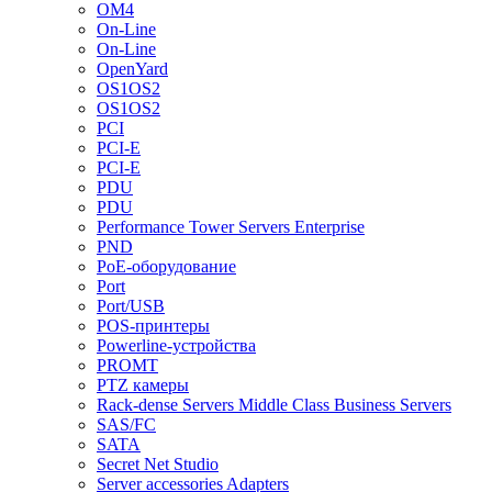
OM4
On-Line
On-Line
OpenYard
OS1OS2
OS1OS2
PCI
PCI-E
PCI-E
PDU
PDU
Performance Tower Servers Enterprise
PND
PoE-оборудование
Port
Port/USB
POS-принтеры
Powerline-устройства
PROMT
PTZ камеры
Rack-dense Servers Middle Class Business Servers
SAS/FC
SATA
Secret Net Studio
Server accessories Adapters