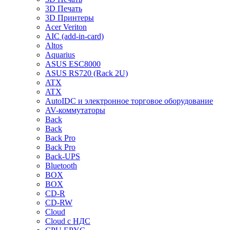
3D Печать
3D Принтеры
Acer Veriton
AIC (add-in-card)
Altos
Aquarius
ASUS ESC8000
ASUS RS720 (Rack 2U)
ATX
ATX
AutoIDC и электронное торговое оборудование
AV-коммутаторы
Back
Back
Back Pro
Back Pro
Back-UPS
Bluetooth
BOX
BOX
CD-R
CD-RW
Cloud
Cloud с НДС