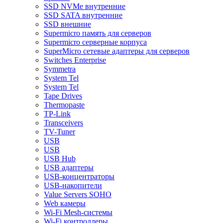
SSD NVMe внутренние
SSD SATA внутренние
SSD внешние
Supermicro память для серверов
Supermicro серверные корпуса
SuperMicro сетевые адаптеры для серверов
Switches Enterprise
Symmetra
System Tel
System Tel
Tape Drives
Thermopaste
TP-Link
Transceivers
TV-Tuner
USB
USB
USB Hub
USB адаптеры
USB-концентраторы
USB-накопители
Value Servers SOHO
Web камеры
Wi-Fi Mesh-системы
Wi-Fi контроллеры