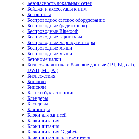
Безопасность локальных сетей
Бейджи и аксесcуары к ним
Бензопилы
Беспроводное сетевое оборудование
Беспроводные (радиоканал)
Беспроводные Bluetooth
Беспроводные гарнитуры
Беспроводные маршрутизаторы
Беспроводные мыши
Беспроводные мыши
Бетономешалки
Бизнес-аналитика и большие данные ( BI, Big data,
DWH, ML, AI)
Бизнес-серия
Бинокли
Бинокли
Бланки бухгалтерские
Блендеры
Блендеры
Блинницы
Блоки для записей
Блоки питания
Блоки питания
Блоки питания Gigabyte
Блоки питания для ноутбуков