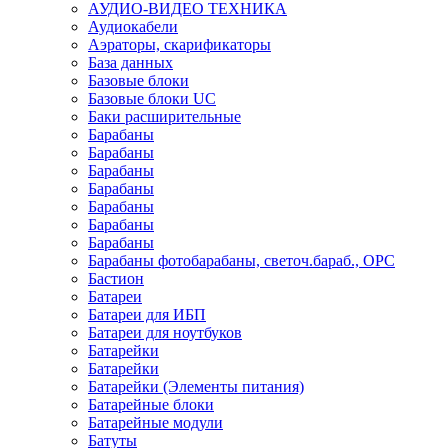
АУДИО-ВИДЕО ТЕХНИКА
Аудиокабели
Аэраторы, скарификаторы
База данных
Базовые блоки
Базовые блоки UC
Баки расширительные
Барабаны
Барабаны
Барабаны
Барабаны
Барабаны
Барабаны
Барабаны
Барабаны фотобарабаны, светоч.бараб., OPC
Бастион
Батареи
Батареи для ИБП
Батареи для ноутбуков
Батарейки
Батарейки
Батарейки (Элементы питания)
Батарейные блоки
Батарейные модули
Батуты