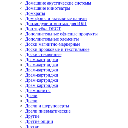
Домашние акустические системы
Домашние кинотеатры
Домкраты
Домофоны и вызывные панели
Доп.модули и монтаж для ИБП
Доп.трубка DECT
Дополнительные офисные продукты
Дополнительные элементы
Доски магнитно-маркерные
Доски пробковые и текстильные
Доски стеклянные
Драм-картриджи
Драм-картриджи
Драм-картриджи
Драм-картриджи
Драм-картриджи
Драм-картриджи
Драм-юниты
Дрели
Дрели
Дрели и шуруповерты
Дрели пневматические
Другие
Другие опции
Другое