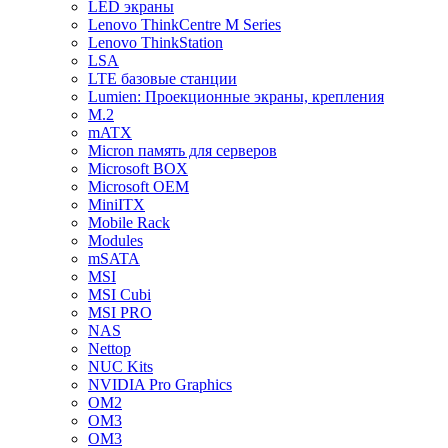
LED экраны
Lenovo ThinkCentre M Series
Lenovo ThinkStation
LSA
LTE базовые станции
Lumien: Проекционные экраны, крепления
M.2
mATX
Micron память для серверов
Microsoft BOX
Microsoft OEM
MiniITX
Mobile Rack
Modules
mSATA
MSI
MSI Cubi
MSI PRO
NAS
Nettop
NUC Kits
NVIDIA Pro Graphics
OM2
OM3
OM3