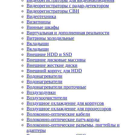
Видеорегистраторы для видеонаблюдения
Видеорегистраторы с радар-детектором
Видеорегистраторы СВН
Видеотехника
Визитницы
Винные шкафы
Виртуальная и дополненная реальности
Витрины холодильные
Вкладыши
Вкладыши
Внешние HDD и SSD
Внешние дисковые массивы
Внешние жесткие диски
Внешний корпус для HDD
Водонагреватели
Водонагреватели
Водонагреватели проточные
Воздуходувки
Воздухоочистители
Воздушное охлаждение для корпусов
Воздушное охлаждение для процессоров
Волоконно-оптические кабели
Волоконно-оптические патч-корды
Волоконно-оптические разъемы, пигтейлы и
адаптеры