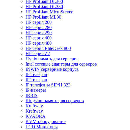
HP ProLiant DL360
HP ProLiant DL380
HP ProLiant MicroServer
HP ProLiant ML30
HP серия 260
HP серия 280
HP серия 290
HP серия 400
HP серия 480
HP серия EliteDesk 800
HP серия Z2
Hynix память для серверов
Intel сетевые адаптеры для серверов
INWIN серверные корпуса
IP Телефон
IP Телефон
IP телефоны SIP/H.323
IP-камеры
IRBIS
Kingston память для серверов
Kraftway
Kraftway
KVADRA
KVM-оборудование
LCD Мониторы