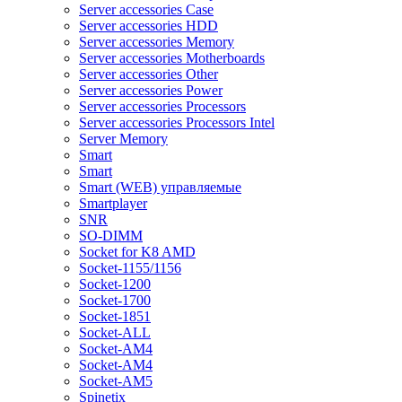
Server accessories Case
Server accessories HDD
Server accessories Memory
Server accessories Motherboards
Server accessories Other
Server accessories Power
Server accessories Processors
Server accessories Processors Intel
Server Memory
Smart
Smart
Smart (WEB) управляемые
Smartplayer
SNR
SO-DIMM
Socket for K8 AMD
Socket-1155/1156
Socket-1200
Socket-1700
Socket-1851
Socket-ALL
Socket-AM4
Socket-AM4
Socket-AM5
Spinetix