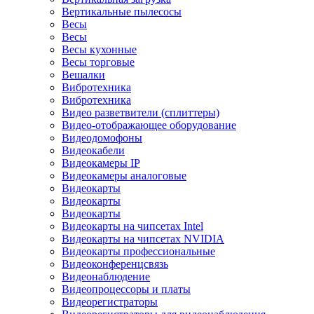
Вертикальные пылесосы
Весы
Весы
Весы кухонные
Весы торговые
Вешалки
Вибротехника
Вибротехника
Видео разветвители (сплиттеры)
Видео-отображающее оборудование
Видеодомофоны
Видеокабели
Видеокамеры IP
Видеокамеры аналоговые
Видеокарты
Видеокарты
Видеокарты
Видеокарты на чипсетах Intel
Видеокарты на чипсетах NVIDIA
Видеокарты профессиональные
Видеоконференцсвязь
Видеонаблюдение
Видеопроцессоры и платы
Видеорегистраторы