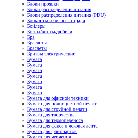
Блоки проявки
Блоки распределения питания
Блоки распределения питания (PDU)
Блокноты и бизнес-тетради
Бойлеры
Болты/винты/дюбели
Бра
Браслеты
Браслеты
Бритвы электрические
Бумага
Бумага
Бумага
Бумага
Бумага
Бумага
Бумага
Бумага для офисной техники
Бумага для полноцветной печати
Бумага для струйной печати
Бумага для творчества
Бумага для термопереноса
Бумага для факса и чековая лента
Бумага для флипчартов
Бумага для черчения