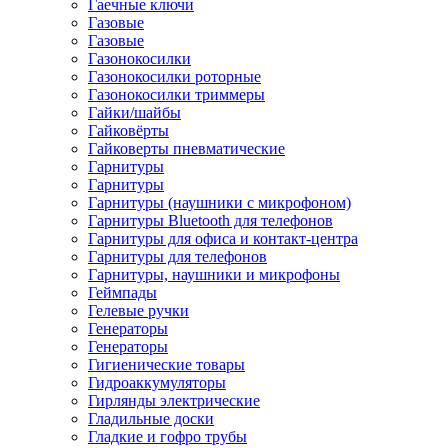
Гаечные ключи
Газовые
Газовые
Газонокосилки
Газонокосилки роторные
Газонокосилки триммеры
Гайки/шайбы
Гайковёрты
Гайковерты пневматические
Гарнитуры
Гарнитуры
Гарнитуры (наушники с микрофоном)
Гарнитуры Bluetooth для телефонов
Гарнитуры для офиса и контакт-центра
Гарнитуры для телефонов
Гарнитуры, наушники и микрофоны
Геймпады
Гелевые ручки
Генераторы
Генераторы
Гигиенические товары
Гидроаккумуляторы
Гирлянды электрические
Гладильные доски
Гладкие и гофро трубы