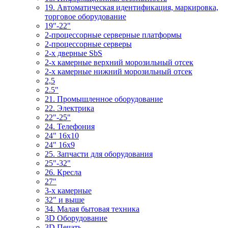
19. Автоматическая идентификация, маркировка,
торговое оборудование
19"-22"
2-процессорные серверные платформы
2-процессорные серверы
2-х дверные SbS
2-х камерные верхний морозильный отсек
2-х камерные нижний морозильный отсек
2,5
2.5"
21. Промышленное оборудование
22. Электрика
22"-25"
24. Телефония
24" 16x10
24" 16x9
25. Запчасти для оборудования
25"-32"
26. Кресла
27"
3-x камерные
32" и выше
34. Малая бытовая техника
3D Оборудование
3D Печать