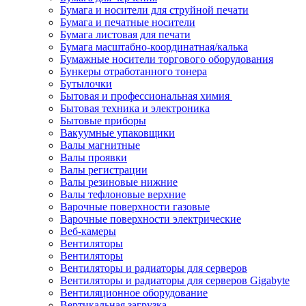
Бумага и носители для струйной печати
Бумага и печатные носители
Бумага листовая для печати
Бумага масштабно-координатная/калька
Бумажные носители торгового оборудования
Бункеры отработанного тонера
Бутылочки
Бытовая и профессиональная химия
Бытовая техника и электроника
Бытовые приборы
Вакуумные упаковщики
Валы магнитные
Валы проявки
Валы регистрации
Валы резиновые нижние
Валы тефлоновые верхние
Варочные поверхности газовые
Варочные поверхности электрические
Веб-камеры
Вентиляторы
Вентиляторы
Вентиляторы и радиаторы для серверов
Вентиляторы и радиаторы для серверов Gigabyte
Вентиляционное оборудование
Вертикальная загрузка