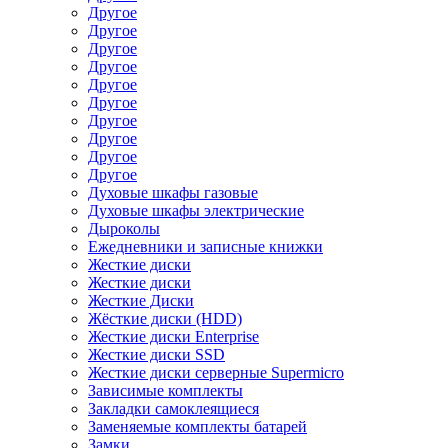
Другое
Другое
Другое
Другое
Другое
Другое
Другое
Другое
Другое
Другое
Духовые шкафы газовые
Духовые шкафы электрические
Дыроколы
Ежедневники и записные книжки
Жесткие диски
Жесткие диски
Жесткие Диски
Жёсткие диски (HDD)
Жесткие диски Enterprise
Жесткие диски SSD
Жесткие диски серверные Supermicro
Зависимые комплекты
Закладки самоклеящиеся
Заменяемые комплекты батарей
Замки