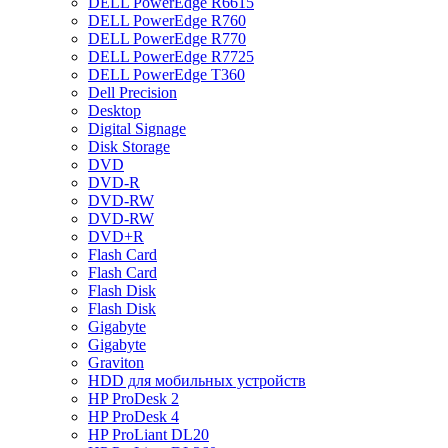
DELL PowerEdge R6615
DELL PowerEdge R760
DELL PowerEdge R770
DELL PowerEdge R7725
DELL PowerEdge T360
Dell Precision
Desktop
Digital Signage
Disk Storage
DVD
DVD-R
DVD-RW
DVD-RW
DVD+R
Flash Card
Flash Card
Flash Disk
Flash Disk
Gigabyte
Gigabyte
Graviton
HDD для мобильных устройств
HP ProDesk 2
HP ProDesk 4
HP ProLiant DL20