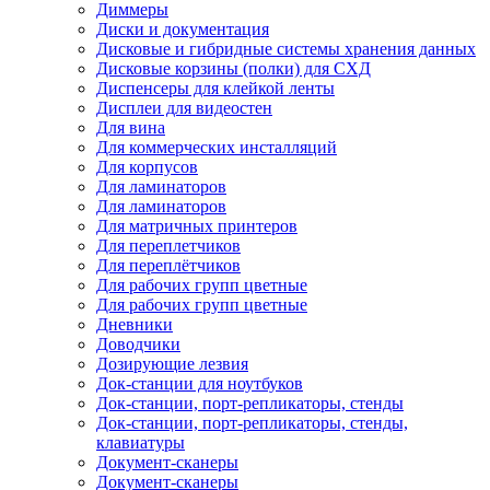
Диммеры
Диски и документация
Дисковые и гибридные системы хранения данных
Дисковые корзины (полки) для СХД
Диспенсеры для клейкой ленты
Дисплеи для видеостен
Для вина
Для коммерческих инсталляций
Для корпусов
Для ламинаторов
Для ламинаторов
Для матричных принтеров
Для переплетчиков
Для переплётчиков
Для рабочих групп цветные
Для рабочих групп цветные
Дневники
Доводчики
Дозирующие лезвия
Док-станции для ноутбуков
Док-станции, порт-репликаторы, стенды
Док-станции, порт-репликаторы, стенды,
клавиатуры
Документ-сканеры
Документ-сканеры