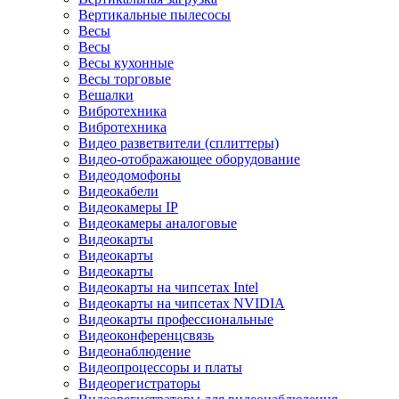
Вертикальные пылесосы
Весы
Весы
Весы кухонные
Весы торговые
Вешалки
Вибротехника
Вибротехника
Видео разветвители (сплиттеры)
Видео-отображающее оборудование
Видеодомофоны
Видеокабели
Видеокамеры IP
Видеокамеры аналоговые
Видеокарты
Видеокарты
Видеокарты
Видеокарты на чипсетах Intel
Видеокарты на чипсетах NVIDIA
Видеокарты профессиональные
Видеоконференцсвязь
Видеонаблюдение
Видеопроцессоры и платы
Видеорегистраторы