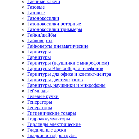
Гаечные ключи
Газовые
Газовые
Газонокосилки
Газонокосилки роторные
Газонокосилки триммеры
Гайки/шайбы
Гайковёрты
Гайковерты пневматические
Гарнитуры
Гарнитуры
Гарнитуры (наушники с микрофоном)
Гарнитуры Bluetooth для телефонов
Гарнитуры для офиса и контакт-центра
Гарнитуры для телефонов
Гарнитуры, наушники и микрофоны
Геймпады
Гелевые ручки
Генераторы
Генераторы
Гигиенические товары
Гидроаккумуляторы
Гирлянды электрические
Гладильные доски
Гладкие и гофро трубы