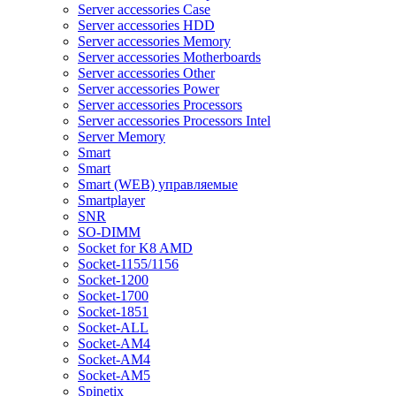
Server accessories Case
Server accessories HDD
Server accessories Memory
Server accessories Motherboards
Server accessories Other
Server accessories Power
Server accessories Processors
Server accessories Processors Intel
Server Memory
Smart
Smart
Smart (WEB) управляемые
Smartplayer
SNR
SO-DIMM
Socket for K8 AMD
Socket-1155/1156
Socket-1200
Socket-1700
Socket-1851
Socket-ALL
Socket-AM4
Socket-AM4
Socket-AM5
Spinetix