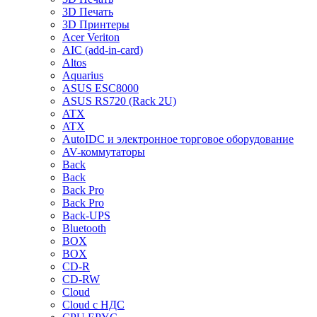
3D Печать
3D Принтеры
Acer Veriton
AIC (add-in-card)
Altos
Aquarius
ASUS ESC8000
ASUS RS720 (Rack 2U)
ATX
ATX
AutoIDC и электронное торговое оборудование
AV-коммутаторы
Back
Back
Back Pro
Back Pro
Back-UPS
Bluetooth
BOX
BOX
CD-R
CD-RW
Cloud
Cloud с НДС