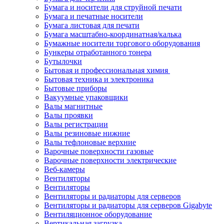
Бумага и носители для струйной печати
Бумага и печатные носители
Бумага листовая для печати
Бумага масштабно-координатная/калька
Бумажные носители торгового оборудования
Бункеры отработанного тонера
Бутылочки
Бытовая и профессиональная химия
Бытовая техника и электроника
Бытовые приборы
Вакуумные упаковщики
Валы магнитные
Валы проявки
Валы регистрации
Валы резиновые нижние
Валы тефлоновые верхние
Варочные поверхности газовые
Варочные поверхности электрические
Веб-камеры
Вентиляторы
Вентиляторы
Вентиляторы и радиаторы для серверов
Вентиляторы и радиаторы для серверов Gigabyte
Вентиляционное оборудование
Вертикальная загрузка