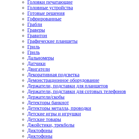
Головки печатающие
Головные устройства
Готовые решения
Гофрированные
Грабли
Граверы
Гравитон
Графические планшеты
Гриль
Гриль
Дальномеры
Датчики
Двигатели
Декоративная подсветка
Демонстрационное оборудование
Держатели, подставки для планшетов
Держатели, подставки для сотовых телефонов
Держатели/скобы
Детекторы банкнот
Детекторы металла, проводки
Детские игры и игрушки
Детские товары
Джойстики, трекболы
Диктофоны
Диктофоны