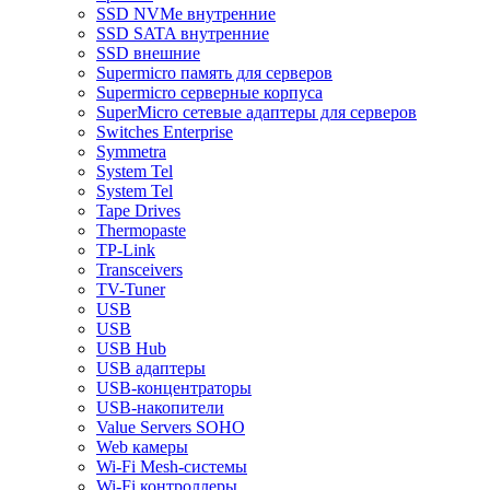
SSD NVMe внутренние
SSD SATA внутренние
SSD внешние
Supermicro память для серверов
Supermicro серверные корпуса
SuperMicro сетевые адаптеры для серверов
Switches Enterprise
Symmetra
System Tel
System Tel
Tape Drives
Thermopaste
TP-Link
Transceivers
TV-Tuner
USB
USB
USB Hub
USB адаптеры
USB-концентраторы
USB-накопители
Value Servers SOHO
Web камеры
Wi-Fi Mesh-системы
Wi-Fi контроллеры