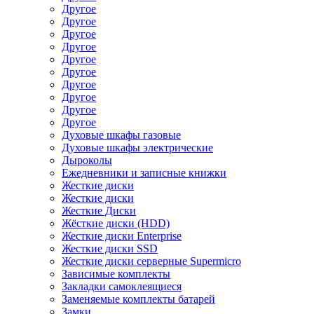
Другое
Другое
Другое
Другое
Другое
Другое
Другое
Другое
Другое
Другое
Духовые шкафы газовые
Духовые шкафы электрические
Дыроколы
Ежедневники и записные книжки
Жесткие диски
Жесткие диски
Жесткие Диски
Жёсткие диски (HDD)
Жесткие диски Enterprise
Жесткие диски SSD
Жесткие диски серверные Supermicro
Зависимые комплекты
Закладки самоклеящиеся
Заменяемые комплекты батарей
Замки