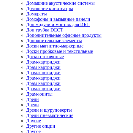
Домашние акустические системы
Домашние кинотеатры
Домкраты
Домофоны и вызывные панели
Доп.модули и монтаж для ИБП
Доп.трубка DECT
Дополнительные офисные продукты
Дополнительные элементы
Доски магнитно-маркерные
Доски пробковые и текстильные
Доски стеклянные
Драм-картриджи
Драм-картриджи
Драм-картриджи
Драм-картриджи
Драм-картриджи
Драм-картриджи
Драм-юниты
Дрели
Дрели
Дрели и шуруповерты
Дрели пневматические
Другие
Другие опции
Другое