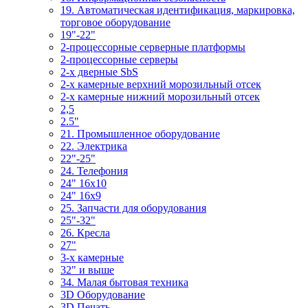
19. Автоматическая идентификация, маркировка,
торговое оборудование
19"-22"
2-процессорные серверные платформы
2-процессорные серверы
2-х дверные SbS
2-х камерные верхний морозильный отсек
2-х камерные нижний морозильный отсек
2,5
2.5"
21. Промышленное оборудование
22. Электрика
22"-25"
24. Телефония
24" 16x10
24" 16x9
25. Запчасти для оборудования
25"-32"
26. Кресла
27"
3-x камерные
32" и выше
34. Малая бытовая техника
3D Оборудование
3D Печать