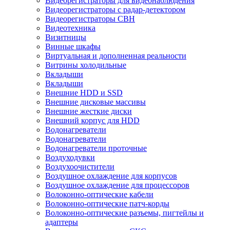
Видеорегистраторы для видеонаблюдения
Видеорегистраторы с радар-детектором
Видеорегистраторы СВН
Видеотехника
Визитницы
Винные шкафы
Виртуальная и дополненная реальности
Витрины холодильные
Вкладыши
Вкладыши
Внешние HDD и SSD
Внешние дисковые массивы
Внешние жесткие диски
Внешний корпус для HDD
Водонагреватели
Водонагреватели
Водонагреватели проточные
Воздуходувки
Воздухоочистители
Воздушное охлаждение для корпусов
Воздушное охлаждение для процессоров
Волоконно-оптические кабели
Волоконно-оптические патч-корды
Волоконно-оптические разъемы, пигтейлы и
адаптеры