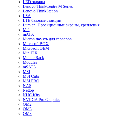
LED экраны
Lenovo ThinkCentre M Series
Lenovo ThinkStation
LSA
LTE базовые станции
Lumien: Проекционные экраны, крепления
M.2
mATX
Micron память для серверов
Microsoft BOX
Microsoft OEM
MiniITX
Mobile Rack
Modules
mSATA
MSI
MSI Cubi
MSI PRO
NAS
Nettop
NUC Kits
NVIDIA Pro Graphics
OM2
OM3
OM3