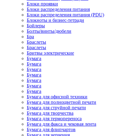
Блоки проявки
Блоки распределения питания
Блоки распределения питания (PDU)
Блокноты и бизнес-тетради
Бойлеры
Болты/винты/дюбели
Бра
Браслеты
Браслеты
Бритвы электрические
Бумага
Бумага
Бумага
Бумага
Бумага
Бумага
Бумага
Бумага для офисной техники
Бумага для полноцветной печати
Бумага для струйной печати
Бумага для творчества
Бумага для термопереноса
Бумага для факса и чековая лента
Бумага для флипчартов
Бумага для черчения