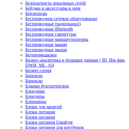
Безопасность локальных сетей
Бейджи и аксесcуары к ним
Бензопилы
Беспроводное сетевое оборудование
Беспроводные (радиоканал)
Беспроводные Bluetooth
Беспроводные гарнитуры
Беспроводные маршрутизаторы
Беспроводные мыши
Беспроводные мыши
Бетономешалки
Бизнес-аналитика и большие данные ( BI, Big data,
DWH, ML, AI)
Бизнес-серия
Бинокли
Бинокли
Бланки бухгалтерские
Блендеры
Блендеры
Блинницы
Блоки для записей
Блоки питания
Блоки питания
Блоки питания Gigabyte
Блоки питания для ноутбуков