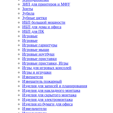
ЗИП для принтеров и МФУ
Зонты
Зубила
Зубные щетки
ИБП большой мощности
ИБП для дома и офиса
ИБП для ПК
Игровые
Игровые
Игровые гарнитуры
Игровые мыши
Игровые ноутбуки
Игровые приставки
Игровые приставки, Игры
Игры для игровых консолей
Игры и игрушки
Извещатели
Извещатель пожарный
Изделия для записей и планирования
Изделия для накладного монтажа
Изделия для скрытого монтажа
Изделия для электромонтажа
Изделия из бумаги для офиса
Измельчители