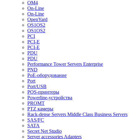
OM4
On-Line
On-Line
OpenYard
OS1OS2
OS1OS2
PCI
PCI-E
PCI-E
PDU
PDU
Performance Tower Servers Enterprise
PND
PoE-оборудование
Port
Port/USB
POS-принтеры
Powerline-устройства
PROMT
PTZ камеры
Rack-dense Servers Middle Class Business Servers
SAS/FC
SATA
Secret Net Studio
Server accessories Adapters