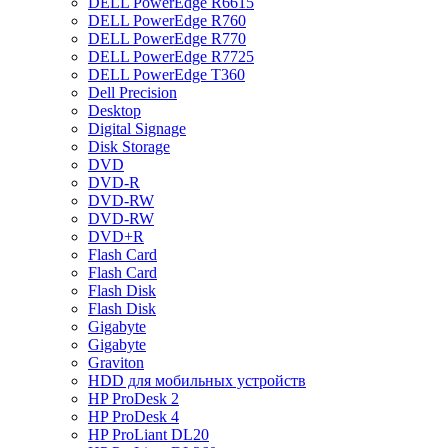
DELL PowerEdge R6615
DELL PowerEdge R760
DELL PowerEdge R770
DELL PowerEdge R7725
DELL PowerEdge T360
Dell Precision
Desktop
Digital Signage
Disk Storage
DVD
DVD-R
DVD-RW
DVD-RW
DVD+R
Flash Card
Flash Card
Flash Disk
Flash Disk
Gigabyte
Gigabyte
Graviton
HDD для мобильных устройств
HP ProDesk 2
HP ProDesk 4
HP ProLiant DL20