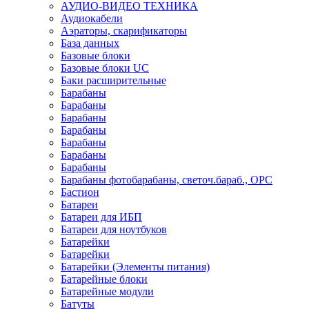
АУДИО-ВИДЕО ТЕХНИКА
Аудиокабели
Аэраторы, скарификаторы
База данных
Базовые блоки
Базовые блоки UC
Баки расширительные
Барабаны
Барабаны
Барабаны
Барабаны
Барабаны
Барабаны
Барабаны
Барабаны фотобарабаны, светоч.бараб., OPC
Бастион
Батареи
Батареи для ИБП
Батареи для ноутбуков
Батарейки
Батарейки
Батарейки (Элементы питания)
Батарейные блоки
Батарейные модули
Батуты