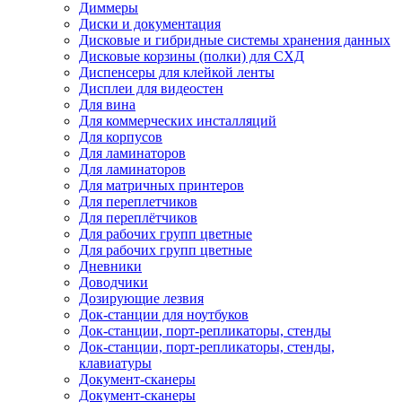
Диммеры
Диски и документация
Дисковые и гибридные системы хранения данных
Дисковые корзины (полки) для СХД
Диспенсеры для клейкой ленты
Дисплеи для видеостен
Для вина
Для коммерческих инсталляций
Для корпусов
Для ламинаторов
Для ламинаторов
Для матричных принтеров
Для переплетчиков
Для переплётчиков
Для рабочих групп цветные
Для рабочих групп цветные
Дневники
Доводчики
Дозирующие лезвия
Док-станции для ноутбуков
Док-станции, порт-репликаторы, стенды
Док-станции, порт-репликаторы, стенды,
клавиатуры
Документ-сканеры
Документ-сканеры