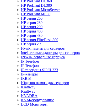
HP ProLiant DL360
HP ProLiant DL380
HP ProLiant MicroServer
HP ProLiant ML30
HP серия 260
HP серия 280
HP серия 290
HP серия 400
HP серия 480
HP серия EliteDesk 800
HP серия Z2
Hynix память для серверов
Intel сетевые адаптеры для серверов
INWIN серверные корпуса
IP Телефон
IP Телефон
IP телефоны SIP/H.323
IP-камеры
IRBIS
Kingston память для серверов
Kraftway
Kraftway
KVADRA
KVM-оборудование
LCD Мониторы