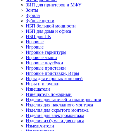
ЗИП для принтеров и МФУ
Зонты
Зубила
Зубные щетки
ИБП большой мощности
ИБП для дома и офиса
ИБП для ПК
Игровые
Игровые
Игровые гарнитуры
Игровые мыши
Игровые ноутбуки
Игровые приставки
Игровые приставки, Игры
Игры для игровых консолей
Игры и игрушки
Извещатели
Извещатель пожарный
Изделия для записей и планирования
Изделия для накладного монтажа
Изделия для скрытого монтажа
Изделия для электромонтажа
Изделия из бумаги для офиса
Измельчители