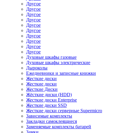
Другое
Другое
Другое
Другое
Другое
Другое
Другое
Другое
Другое
Другое
Духовые шкафы газовые
Духовые шкафы электрические
Дыроколы
Ежедневники и записные книжки
Жесткие диски
Жесткие диски
Жесткие Диски
Жёсткие диски (HDD)
Жесткие диски Enterprise
Жесткие диски SSD
Жесткие диски серверные Supermicro
Зависимые комплекты
Закладки самоклеящиеся
Заменяемые комплекты батарей
Замки