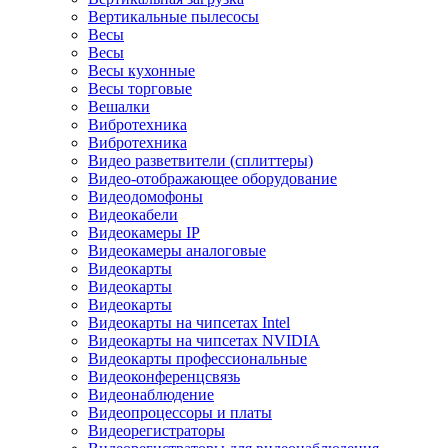
Вертикальные пылесосы
Весы
Весы
Весы кухонные
Весы торговые
Вешалки
Вибротехника
Вибротехника
Видео разветвители (сплиттеры)
Видео-отображающее оборудование
Видеодомофоны
Видеокабели
Видеокамеры IP
Видеокамеры аналоговые
Видеокарты
Видеокарты
Видеокарты
Видеокарты на чипсетах Intel
Видеокарты на чипсетах NVIDIA
Видеокарты профессиональные
Видеоконференцсвязь
Видеонаблюдение
Видеопроцессоры и платы
Видеорегистраторы