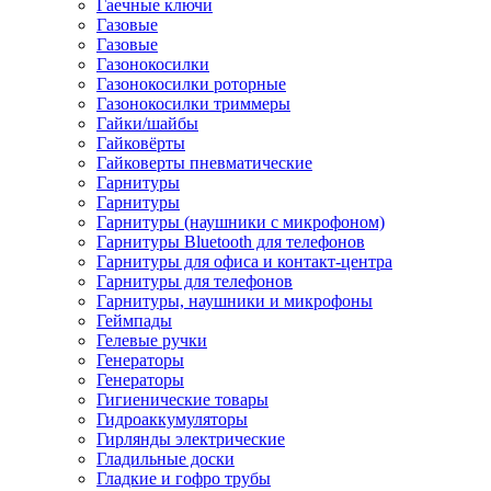
Гаечные ключи
Газовые
Газовые
Газонокосилки
Газонокосилки роторные
Газонокосилки триммеры
Гайки/шайбы
Гайковёрты
Гайковерты пневматические
Гарнитуры
Гарнитуры
Гарнитуры (наушники с микрофоном)
Гарнитуры Bluetooth для телефонов
Гарнитуры для офиса и контакт-центра
Гарнитуры для телефонов
Гарнитуры, наушники и микрофоны
Геймпады
Гелевые ручки
Генераторы
Генераторы
Гигиенические товары
Гидроаккумуляторы
Гирлянды электрические
Гладильные доски
Гладкие и гофро трубы