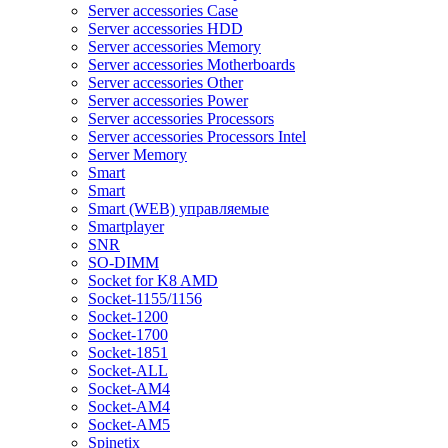
Server accessories Case
Server accessories HDD
Server accessories Memory
Server accessories Motherboards
Server accessories Other
Server accessories Power
Server accessories Processors
Server accessories Processors Intel
Server Memory
Smart
Smart
Smart (WEB) управляемые
Smartplayer
SNR
SO-DIMM
Socket for K8 AMD
Socket-1155/1156
Socket-1200
Socket-1700
Socket-1851
Socket-ALL
Socket-AM4
Socket-AM4
Socket-AM5
Spinetix