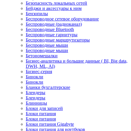
Безопасность локальных сетей
Бейджи и аксесcуары к ним
Бензопилы
Беспроводное сетевое оборудование
Беспроводные (радиоканал)
Беспроводные Bluetooth
Беспроводные гарнитуры
Беспроводные маршрутизаторы
Беспроводные мыши
Беспроводные мыши
Бетономешалки
Бизнес-аналитика и большие данные ( BI, Big data,
DWH, ML, AI)
Бизнес-серия
Бинокли
Бинокли
Бланки бухгалтерские
Блендеры
Блендеры
Блинницы
Блоки для записей
Блоки питания
Блоки питания
Блоки питания Gigabyte
Блоки питания для ноутбуков