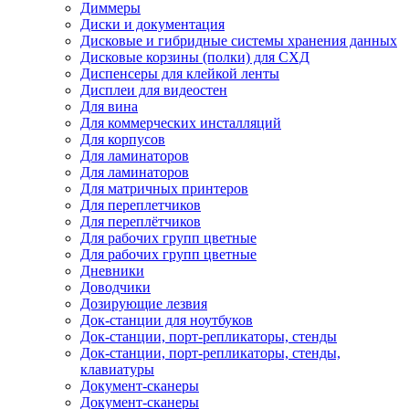
Диммеры
Диски и документация
Дисковые и гибридные системы хранения данных
Дисковые корзины (полки) для СХД
Диспенсеры для клейкой ленты
Дисплеи для видеостен
Для вина
Для коммерческих инсталляций
Для корпусов
Для ламинаторов
Для ламинаторов
Для матричных принтеров
Для переплетчиков
Для переплётчиков
Для рабочих групп цветные
Для рабочих групп цветные
Дневники
Доводчики
Дозирующие лезвия
Док-станции для ноутбуков
Док-станции, порт-репликаторы, стенды
Док-станции, порт-репликаторы, стенды,
клавиатуры
Документ-сканеры
Документ-сканеры