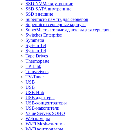
SSD NVMe внутренние
SSD SATA внутренние
SSD внешние
Supermicro память для серверов
Supermicro серверные корпуса
SuperMicro сетевые адаптеры для серверов
Switches Enterprise
Symmetra
System Tel
System Tel
Tape Drives
Thermopaste
TP-Link
Transceivers
TV-Tuner
USB
USB
USB Hub
USB адаптеры
USB-концентраторы
USB-накопители
Value Servers SOHO
Web камеры
Wi-Fi Mesh-системы
Wi-Fi контроллеры