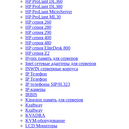
HP ProLiant DL360
HP ProLiant DL380
HP ProLiant MicroServer
HP ProLiant ML30
HP серия 260
HP серия 280
HP серия 290
HP серия 400
HP серия 480
HP серия EliteDesk 800
HP серия Z2
Hynix память для серверов
Intel сетевые адаптеры для серверов
INWIN серверные корпуса
IP Телефон
IP Телефон
IP телефоны SIP/H.323
IP-камеры
IRBIS
Kingston память для серверов
Kraftway
Kraftway
KVADRA
KVM-оборудование
LCD Мониторы