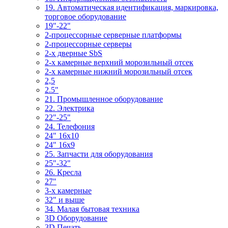
19. Автоматическая идентификация, маркировка,
торговое оборудование
19"-22"
2-процессорные серверные платформы
2-процессорные серверы
2-х дверные SbS
2-х камерные верхний морозильный отсек
2-х камерные нижний морозильный отсек
2,5
2.5"
21. Промышленное оборудование
22. Электрика
22"-25"
24. Телефония
24" 16x10
24" 16x9
25. Запчасти для оборудования
25"-32"
26. Кресла
27"
3-x камерные
32" и выше
34. Малая бытовая техника
3D Оборудование
3D Печать