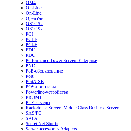
OM4
On-Line
On-Line
OpenYard
OS1OS2
OS1OS2
PCI
PCI-E
PCI-E
PDU
PDU
Performance Tower Servers Enterprise
PND
PoE-оборудование
Port
Port/USB
POS-принтеры
Powerline-устройства
PROMT
PTZ камеры
Rack-dense Servers Middle Class Business Servers
SAS/FC
SATA
Secret Net Studio
Server accessories Adapters