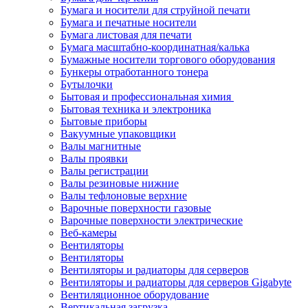
Бумага и носители для струйной печати
Бумага и печатные носители
Бумага листовая для печати
Бумага масштабно-координатная/калька
Бумажные носители торгового оборудования
Бункеры отработанного тонера
Бутылочки
Бытовая и профессиональная химия
Бытовая техника и электроника
Бытовые приборы
Вакуумные упаковщики
Валы магнитные
Валы проявки
Валы регистрации
Валы резиновые нижние
Валы тефлоновые верхние
Варочные поверхности газовые
Варочные поверхности электрические
Веб-камеры
Вентиляторы
Вентиляторы
Вентиляторы и радиаторы для серверов
Вентиляторы и радиаторы для серверов Gigabyte
Вентиляционное оборудование
Вертикальная загрузка