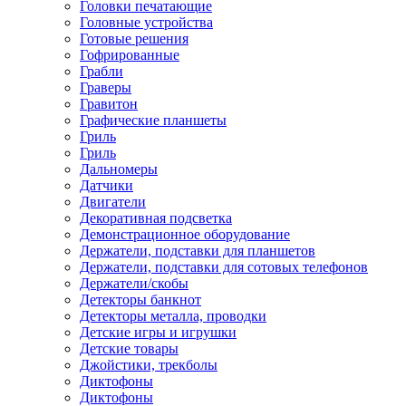
Головки печатающие
Головные устройства
Готовые решения
Гофрированные
Грабли
Граверы
Гравитон
Графические планшеты
Гриль
Гриль
Дальномеры
Датчики
Двигатели
Декоративная подсветка
Демонстрационное оборудование
Держатели, подставки для планшетов
Держатели, подставки для сотовых телефонов
Держатели/скобы
Детекторы банкнот
Детекторы металла, проводки
Детские игры и игрушки
Детские товары
Джойстики, трекболы
Диктофоны
Диктофоны