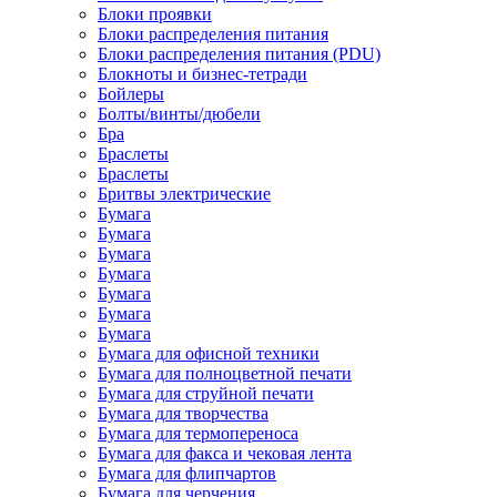
Блоки проявки
Блоки распределения питания
Блоки распределения питания (PDU)
Блокноты и бизнес-тетради
Бойлеры
Болты/винты/дюбели
Бра
Браслеты
Браслеты
Бритвы электрические
Бумага
Бумага
Бумага
Бумага
Бумага
Бумага
Бумага
Бумага для офисной техники
Бумага для полноцветной печати
Бумага для струйной печати
Бумага для творчества
Бумага для термопереноса
Бумага для факса и чековая лента
Бумага для флипчартов
Бумага для черчения