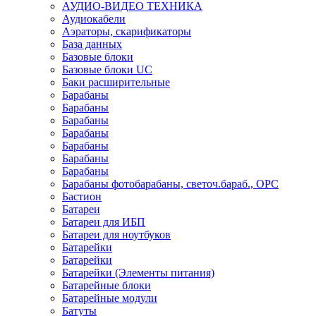
АУДИО-ВИДЕО ТЕХНИКА
Аудиокабели
Аэраторы, скарификаторы
База данных
Базовые блоки
Базовые блоки UC
Баки расширительные
Барабаны
Барабаны
Барабаны
Барабаны
Барабаны
Барабаны
Барабаны
Барабаны фотобарабаны, светоч.бараб., OPC
Бастион
Батареи
Батареи для ИБП
Батареи для ноутбуков
Батарейки
Батарейки
Батарейки (Элементы питания)
Батарейные блоки
Батарейные модули
Батуты