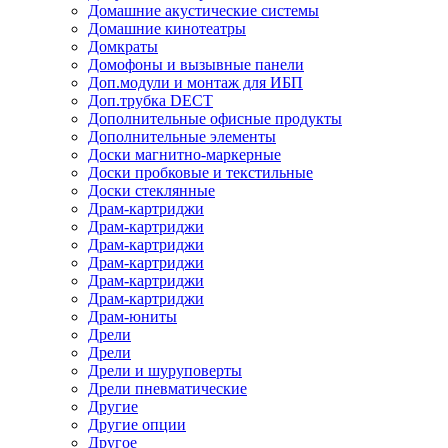
Домашние акустические системы
Домашние кинотеатры
Домкраты
Домофоны и вызывные панели
Доп.модули и монтаж для ИБП
Доп.трубка DECT
Дополнительные офисные продукты
Дополнительные элементы
Доски магнитно-маркерные
Доски пробковые и текстильные
Доски стеклянные
Драм-картриджи
Драм-картриджи
Драм-картриджи
Драм-картриджи
Драм-картриджи
Драм-картриджи
Драм-юниты
Дрели
Дрели
Дрели и шуруповерты
Дрели пневматические
Другие
Другие опции
Другое