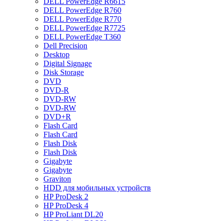
DELL PowerEdge R6615
DELL PowerEdge R760
DELL PowerEdge R770
DELL PowerEdge R7725
DELL PowerEdge T360
Dell Precision
Desktop
Digital Signage
Disk Storage
DVD
DVD-R
DVD-RW
DVD-RW
DVD+R
Flash Card
Flash Card
Flash Disk
Flash Disk
Gigabyte
Gigabyte
Graviton
HDD для мобильных устройств
HP ProDesk 2
HP ProDesk 4
HP ProLiant DL20