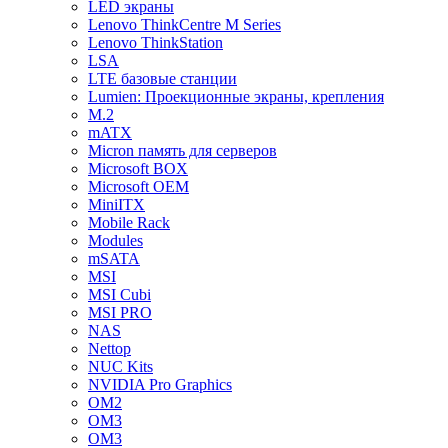
LED экраны
Lenovo ThinkCentre M Series
Lenovo ThinkStation
LSA
LTE базовые станции
Lumien: Проекционные экраны, крепления
M.2
mATX
Micron память для серверов
Microsoft BOX
Microsoft OEM
MiniITX
Mobile Rack
Modules
mSATA
MSI
MSI Cubi
MSI PRO
NAS
Nettop
NUC Kits
NVIDIA Pro Graphics
OM2
OM3
OM3