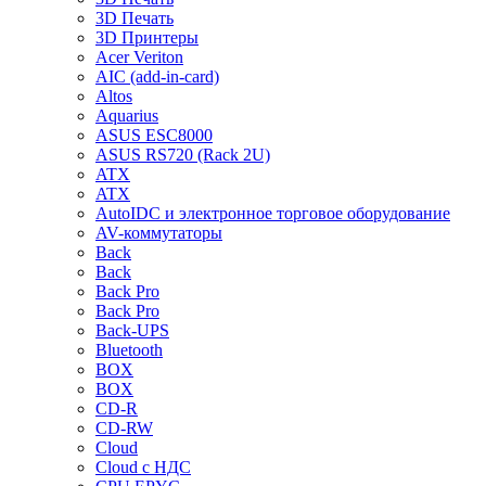
3D Печать
3D Принтеры
Acer Veriton
AIC (add-in-card)
Altos
Aquarius
ASUS ESC8000
ASUS RS720 (Rack 2U)
ATX
ATX
AutoIDC и электронное торговое оборудование
AV-коммутаторы
Back
Back
Back Pro
Back Pro
Back-UPS
Bluetooth
BOX
BOX
CD-R
CD-RW
Cloud
Cloud с НДС