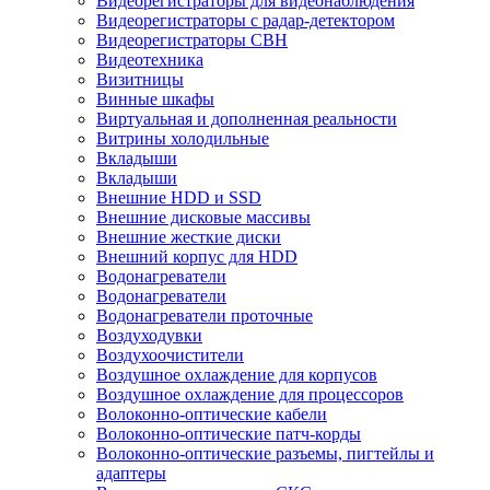
Видеорегистраторы для видеонаблюдения
Видеорегистраторы с радар-детектором
Видеорегистраторы СВН
Видеотехника
Визитницы
Винные шкафы
Виртуальная и дополненная реальности
Витрины холодильные
Вкладыши
Вкладыши
Внешние HDD и SSD
Внешние дисковые массивы
Внешние жесткие диски
Внешний корпус для HDD
Водонагреватели
Водонагреватели
Водонагреватели проточные
Воздуходувки
Воздухоочистители
Воздушное охлаждение для корпусов
Воздушное охлаждение для процессоров
Волоконно-оптические кабели
Волоконно-оптические патч-корды
Волоконно-оптические разъемы, пигтейлы и
адаптеры