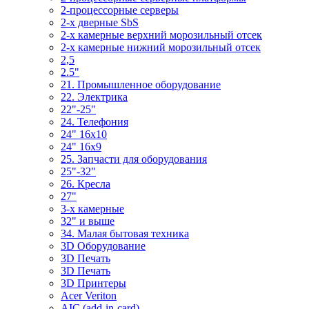
2-процессорные серверы
2-х дверные SbS
2-х камерные верхний морозильный отсек
2-х камерные нижний морозильный отсек
2,5
2.5"
21. Промышленное оборудование
22. Электрика
22"-25"
24. Телефония
24" 16x10
24" 16x9
25. Запчасти для оборудования
25"-32"
26. Кресла
27"
3-x камерные
32" и выше
34. Малая бытовая техника
3D Оборудование
3D Печать
3D Печать
3D Принтеры
Acer Veriton
AIC (add-in-card)