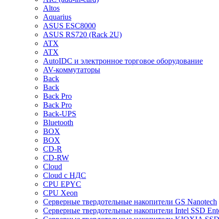
Altos
Aquarius
ASUS ESC8000
ASUS RS720 (Rack 2U)
ATX
ATX
AutoIDC и электронное торговое оборудование
AV-коммутаторы
Back
Back
Back Pro
Back Pro
Back-UPS
Bluetooth
BOX
BOX
CD-R
CD-RW
Cloud
Cloud с НДС
CPU EPYC
CPU Xeon
Cерверные твердотельные накопители GS Nanotech
Cерверные твердотельные накопители Intel SSD Ente