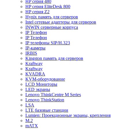
HP серия 480
HP серия EliteDesk 800
HP серия Z2
Hynix память для серверов
Intel сетевые адаптеры для серверов
INWIN серверные корпуса
IP Телефон
IP Телефон
IP телефоны SIP/H.323
IP-камеры
IRBIS
Kingston память для серверов
Kraftway
Kraftway
KVADRA
KVM-оборудование
LCD Мониторы
LED экраны
Lenovo ThinkCentre M Series
Lenovo ThinkStation
LSA
LTE базовые станции
Lumien: Проекционные экраны, крепления
M.2
mATX