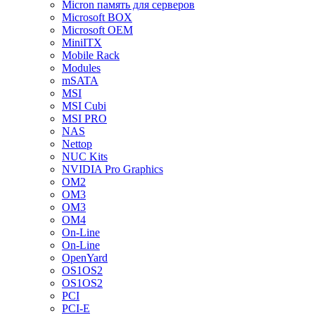
Micron память для серверов
Microsoft BOX
Microsoft OEM
MiniITX
Mobile Rack
Modules
mSATA
MSI
MSI Cubi
MSI PRO
NAS
Nettop
NUC Kits
NVIDIA Pro Graphics
OM2
OM3
OM3
OM4
On-Line
On-Line
OpenYard
OS1OS2
OS1OS2
PCI
PCI-E