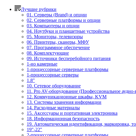
Лучшие рубрики
01. Серверы (Brand) и опции
02. Серверные платформы и опции
03. Компьютеры и опции
04. Ноутбуки и планшетные устройства
05. Мониторы, телевизоры
06. Принтеры, сканеры, МФУ
07. Программное обеспечение
08. Комплектующие
09. Источники бесперебойного питания
1-но камерные
1-процессорные серверные платформы
1-процессорные серверы
1.8"
10. Сетевое оборудование
11. Pro AV-оборудование (Профессиональное аудио-
12. Коммуникационные шкафы, KVM
13. Системы хранения информации
14. Расходные материалы
15. Аксессуары и портативная электроника
18. Информационная безопасность
19. Автоматическая идентификация, маркировка, т
19"-22"
2-процессорные серверные платформы