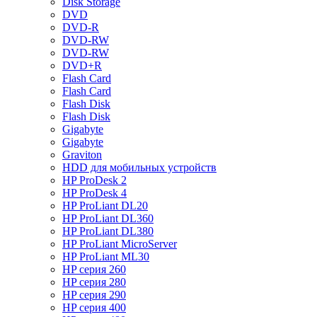
Disk Storage
DVD
DVD-R
DVD-RW
DVD-RW
DVD+R
Flash Card
Flash Card
Flash Disk
Flash Disk
Gigabyte
Gigabyte
Graviton
HDD для мобильных устройств
HP ProDesk 2
HP ProDesk 4
HP ProLiant DL20
HP ProLiant DL360
HP ProLiant DL380
HP ProLiant MicroServer
HP ProLiant ML30
HP серия 260
HP серия 280
HP серия 290
HP серия 400