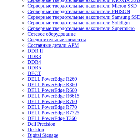
Cерверные твердотельные накопители KIOXIA SS
Cерверные твердотельные накопители Micron SSD
Cерверные твердотельные накопители PHISON
Cерверные твердотельные накопители Samsung SSD 
Cерверные твердотельные накопители Solidigm
Cерверные твердотельные накопители Supermicro
Cетевое оборудование
Cоединительные элементы
Cоставные детали АРМ
DDR II
DDR3
DDR4
DDR5
DECT
DELL PowerEdge R260
DELL PowerEdge R360
DELL PowerEdge R660
DELL PowerEdge R6615
DELL PowerEdge R760
DELL PowerEdge R770
DELL PowerEdge R7725
DELL PowerEdge T360
Dell Precision
Desktop
Digital Signage