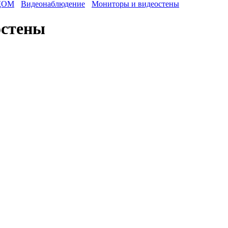
ДОМ
Видеонаблюдение
Мониторы и видеостены
остены