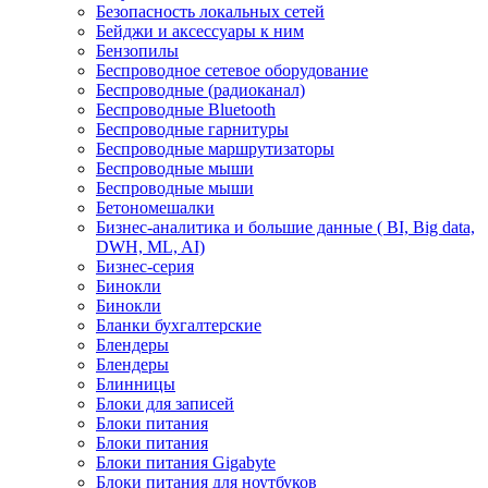
Безопасность локальных сетей
Бейджи и аксесcуары к ним
Бензопилы
Беспроводное сетевое оборудование
Беспроводные (радиоканал)
Беспроводные Bluetooth
Беспроводные гарнитуры
Беспроводные маршрутизаторы
Беспроводные мыши
Беспроводные мыши
Бетономешалки
Бизнес-аналитика и большие данные ( BI, Big data,
DWH, ML, AI)
Бизнес-серия
Бинокли
Бинокли
Бланки бухгалтерские
Блендеры
Блендеры
Блинницы
Блоки для записей
Блоки питания
Блоки питания
Блоки питания Gigabyte
Блоки питания для ноутбуков