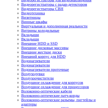
Видеорегистраторы для видеонаблюдения
Видеорегистраторы с радар-детектором
Видеорегистраторы СВН
Видеотехника
Визитницы
Винные шкафы
Виртуальная и дополненная реальности
Витрины холодильные
Вкладыши
Вкладыши
Внешние HDD и SSD
Внешние дисковые массивы
Внешние жесткие диски
Внешний корпус для HDD
Водонагреватели
Водонагреватели
Водонагреватели проточные
Воздуходувки
Воздухоочистители
Воздушное охлаждение для корпусов
Воздушное охлаждение для процессоров
Волоконно-оптические кабели
Волоконно-оптические патч-корды
Волоконно-оптические разъемы, пигтейлы и
адаптеры