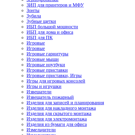
ЗИП для принтеров и МФУ
Зонты
Зубила
Зубные щетки
ИБП большой мощности
ИБП для дома и офиса
ИБП для ПК
Игровые
Игровые
Игровые гарнитуры
Игровые мыши
Игровые ноутбуки
Игровые приставки
Игровые приставки, Игры
Игры для игровых консолей
Игры и игрушки
Извещатели
Извещатель пожарный
Изделия для записей и планирования
Изделия для накладного монтажа
Изделия для скрытого монтажа
Изделия для электромонтажа
Изделия из бумаги для офиса
Измельчители