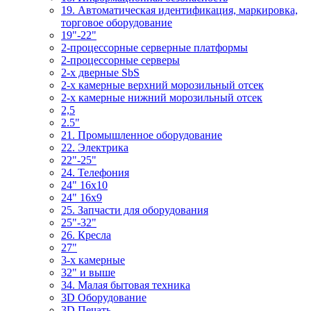
19. Автоматическая идентификация, маркировка,
торговое оборудование
19"-22"
2-процессорные серверные платформы
2-процессорные серверы
2-х дверные SbS
2-х камерные верхний морозильный отсек
2-х камерные нижний морозильный отсек
2,5
2.5"
21. Промышленное оборудование
22. Электрика
22"-25"
24. Телефония
24" 16x10
24" 16x9
25. Запчасти для оборудования
25"-32"
26. Кресла
27"
3-x камерные
32" и выше
34. Малая бытовая техника
3D Оборудование
3D Печать