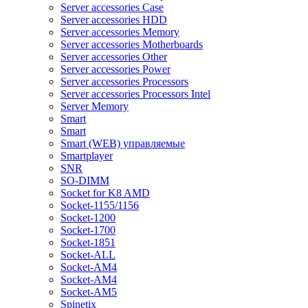
Server accessories Case
Server accessories HDD
Server accessories Memory
Server accessories Motherboards
Server accessories Other
Server accessories Power
Server accessories Processors
Server accessories Processors Intel
Server Memory
Smart
Smart
Smart (WEB) управляемые
Smartplayer
SNR
SO-DIMM
Socket for K8 AMD
Socket-1155/1156
Socket-1200
Socket-1700
Socket-1851
Socket-ALL
Socket-AM4
Socket-AM4
Socket-AM5
Spinetix