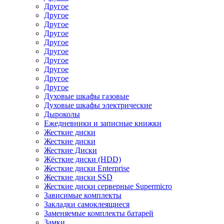
Другое
Другое
Другое
Другое
Другое
Другое
Другое
Другое
Другое
Другое
Духовые шкафы газовые
Духовые шкафы электрические
Дыроколы
Ежедневники и записные книжки
Жесткие диски
Жесткие диски
Жесткие Диски
Жёсткие диски (HDD)
Жесткие диски Enterprise
Жесткие диски SSD
Жесткие диски серверные Supermicro
Зависимые комплекты
Закладки самоклеящиеся
Заменяемые комплекты батарей
Замки