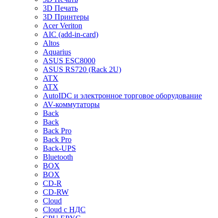
3D Печать
3D Принтеры
Acer Veriton
AIC (add-in-card)
Altos
Aquarius
ASUS ESC8000
ASUS RS720 (Rack 2U)
ATX
ATX
AutoIDC и электронное торговое оборудование
AV-коммутаторы
Back
Back
Back Pro
Back Pro
Back-UPS
Bluetooth
BOX
BOX
CD-R
CD-RW
Cloud
Cloud с НДС