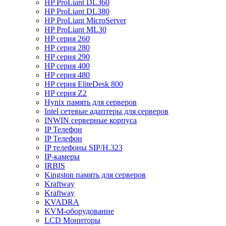
HP ProLiant DL360
HP ProLiant DL380
HP ProLiant MicroServer
HP ProLiant ML30
HP серия 260
HP серия 280
HP серия 290
HP серия 400
HP серия 480
HP серия EliteDesk 800
HP серия Z2
Hynix память для серверов
Intel сетевые адаптеры для серверов
INWIN серверные корпуса
IP Телефон
IP Телефон
IP телефоны SIP/H.323
IP-камеры
IRBIS
Kingston память для серверов
Kraftway
Kraftway
KVADRA
KVM-оборудование
LCD Мониторы