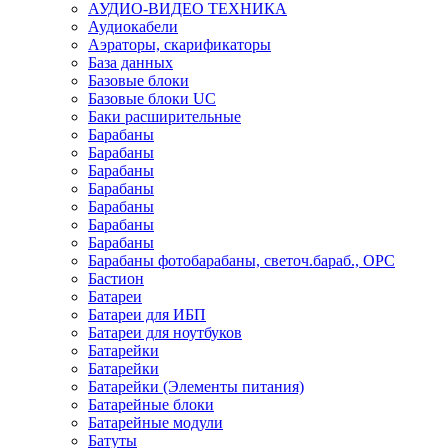
АУДИО-ВИДЕО ТЕХНИКА
Аудиокабели
Аэраторы, скарификаторы
База данных
Базовые блоки
Базовые блоки UC
Баки расширительные
Барабаны
Барабаны
Барабаны
Барабаны
Барабаны
Барабаны
Барабаны
Барабаны фотобарабаны, светоч.бараб., OPC
Бастион
Батареи
Батареи для ИБП
Батареи для ноутбуков
Батарейки
Батарейки
Батарейки (Элементы питания)
Батарейные блоки
Батарейные модули
Батуты