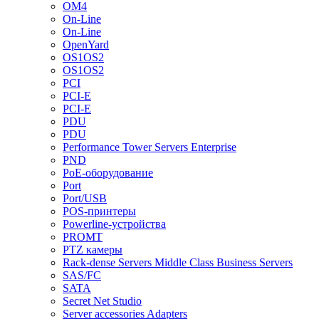
OM4
On-Line
On-Line
OpenYard
OS1OS2
OS1OS2
PCI
PCI-E
PCI-E
PDU
PDU
Performance Tower Servers Enterprise
PND
PoE-оборудование
Port
Port/USB
POS-принтеры
Powerline-устройства
PROMT
PTZ камеры
Rack-dense Servers Middle Class Business Servers
SAS/FC
SATA
Secret Net Studio
Server accessories Adapters