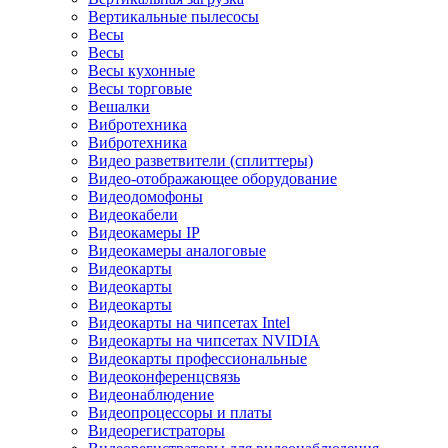
Вертикальные пылесосы
Весы
Весы
Весы кухонные
Весы торговые
Вешалки
Вибротехника
Вибротехника
Видео разветвители (сплиттеры)
Видео-отображающее оборудование
Видеодомофоны
Видеокабели
Видеокамеры IP
Видеокамеры аналоговые
Видеокарты
Видеокарты
Видеокарты
Видеокарты на чипсетах Intel
Видеокарты на чипсетах NVIDIA
Видеокарты профессиональные
Видеоконференцсвязь
Видеонаблюдение
Видеопроцессоры и платы
Видеорегистраторы