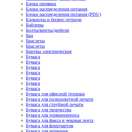
Блоки проявки
Блоки распределения питания
Блоки распределения питания (PDU)
Блокноты и бизнес-тетради
Бойлеры
Болты/винты/дюбели
Бра
Браслеты
Браслеты
Бритвы электрические
Бумага
Бумага
Бумага
Бумага
Бумага
Бумага
Бумага
Бумага для офисной техники
Бумага для полноцветной печати
Бумага для струйной печати
Бумага для творчества
Бумага для термопереноса
Бумага для факса и чековая лента
Бумага для флипчартов
Бумага для черчения