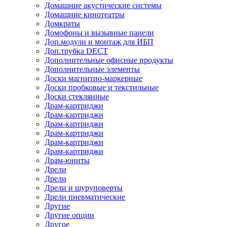
Домашние акустические системы
Домашние кинотеатры
Домкраты
Домофоны и вызывные панели
Доп.модули и монтаж для ИБП
Доп.трубка DECT
Дополнительные офисные продукты
Дополнительные элементы
Доски магнитно-маркерные
Доски пробковые и текстильные
Доски стеклянные
Драм-картриджи
Драм-картриджи
Драм-картриджи
Драм-картриджи
Драм-картриджи
Драм-картриджи
Драм-юниты
Дрели
Дрели
Дрели и шуруповерты
Дрели пневматические
Другие
Другие опции
Другое