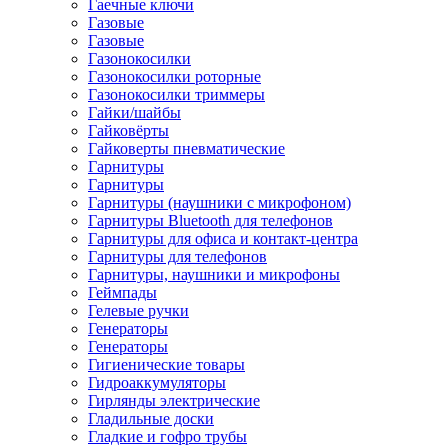
Гаечные ключи
Газовые
Газовые
Газонокосилки
Газонокосилки роторные
Газонокосилки триммеры
Гайки/шайбы
Гайковёрты
Гайковерты пневматические
Гарнитуры
Гарнитуры
Гарнитуры (наушники с микрофоном)
Гарнитуры Bluetooth для телефонов
Гарнитуры для офиса и контакт-центра
Гарнитуры для телефонов
Гарнитуры, наушники и микрофоны
Геймпады
Гелевые ручки
Генераторы
Генераторы
Гигиенические товары
Гидроаккумуляторы
Гирлянды электрические
Гладильные доски
Гладкие и гофро трубы