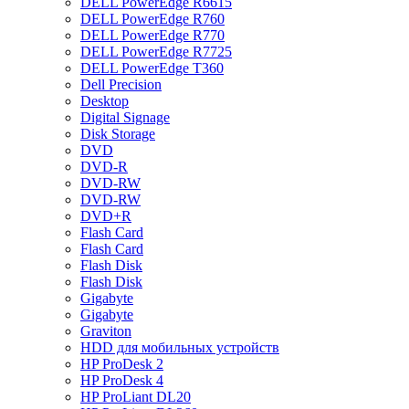
DELL PowerEdge R6615
DELL PowerEdge R760
DELL PowerEdge R770
DELL PowerEdge R7725
DELL PowerEdge T360
Dell Precision
Desktop
Digital Signage
Disk Storage
DVD
DVD-R
DVD-RW
DVD-RW
DVD+R
Flash Card
Flash Card
Flash Disk
Flash Disk
Gigabyte
Gigabyte
Graviton
HDD для мобильных устройств
HP ProDesk 2
HP ProDesk 4
HP ProLiant DL20