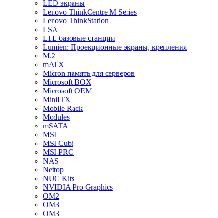
LED экраны
Lenovo ThinkCentre M Series
Lenovo ThinkStation
LSA
LTE базовые станции
Lumien: Проекционные экраны, крепления
M.2
mATX
Micron память для серверов
Microsoft BOX
Microsoft OEM
MiniITX
Mobile Rack
Modules
mSATA
MSI
MSI Cubi
MSI PRO
NAS
Nettop
NUC Kits
NVIDIA Pro Graphics
OM2
OM3
OM3