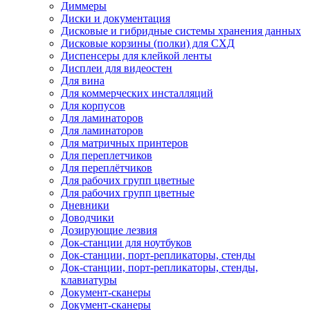
Диммеры
Диски и документация
Дисковые и гибридные системы хранения данных
Дисковые корзины (полки) для СХД
Диспенсеры для клейкой ленты
Дисплеи для видеостен
Для вина
Для коммерческих инсталляций
Для корпусов
Для ламинаторов
Для ламинаторов
Для матричных принтеров
Для переплетчиков
Для переплётчиков
Для рабочих групп цветные
Для рабочих групп цветные
Дневники
Доводчики
Дозирующие лезвия
Док-станции для ноутбуков
Док-станции, порт-репликаторы, стенды
Док-станции, порт-репликаторы, стенды,
клавиатуры
Документ-сканеры
Документ-сканеры