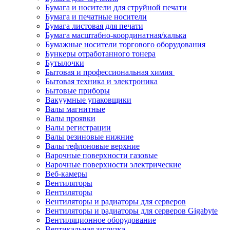
Бумага и носители для струйной печати
Бумага и печатные носители
Бумага листовая для печати
Бумага масштабно-координатная/калька
Бумажные носители торгового оборудования
Бункеры отработанного тонера
Бутылочки
Бытовая и профессиональная химия
Бытовая техника и электроника
Бытовые приборы
Вакуумные упаковщики
Валы магнитные
Валы проявки
Валы регистрации
Валы резиновые нижние
Валы тефлоновые верхние
Варочные поверхности газовые
Варочные поверхности электрические
Веб-камеры
Вентиляторы
Вентиляторы
Вентиляторы и радиаторы для серверов
Вентиляторы и радиаторы для серверов Gigabyte
Вентиляционное оборудование
Вертикальная загрузка