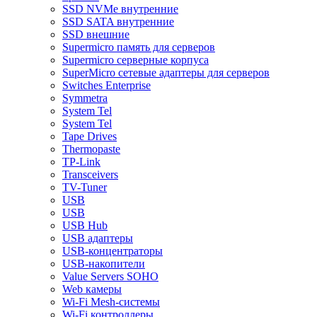
SSD NVMe внутренние
SSD SATA внутренние
SSD внешние
Supermicro память для серверов
Supermicro серверные корпуса
SuperMicro сетевые адаптеры для серверов
Switches Enterprise
Symmetra
System Tel
System Tel
Tape Drives
Thermopaste
TP-Link
Transceivers
TV-Tuner
USB
USB
USB Hub
USB адаптеры
USB-концентраторы
USB-накопители
Value Servers SOHO
Web камеры
Wi-Fi Mesh-системы
Wi-Fi контроллеры