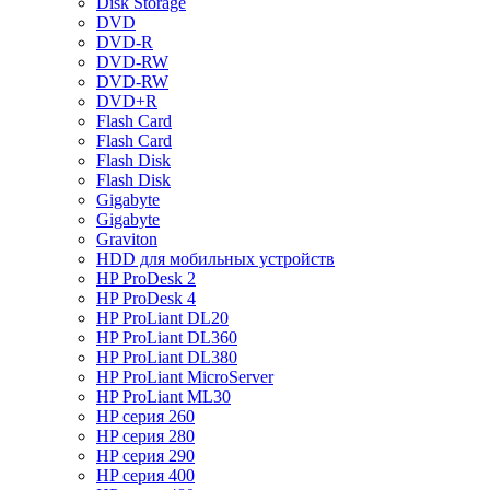
Disk Storage
DVD
DVD-R
DVD-RW
DVD-RW
DVD+R
Flash Card
Flash Card
Flash Disk
Flash Disk
Gigabyte
Gigabyte
Graviton
HDD для мобильных устройств
HP ProDesk 2
HP ProDesk 4
HP ProLiant DL20
HP ProLiant DL360
HP ProLiant DL380
HP ProLiant MicroServer
HP ProLiant ML30
HP серия 260
HP серия 280
HP серия 290
HP серия 400