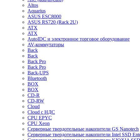
Altos
Aquarius
ASUS ESC8000
ASUS RS720 (Rack 2U)
ATX
ATX
AutoIDC и электронное торговое оборудование
AV-коммутаторы
Back
Back
Back Pro
Back Pro
Back-UPS
Bluetooth
BOX
BOX
CD-R
CD-RW
Cloud
Cloud с НДС
CPU EPYC
CPU Xeon
Cерверные твердотельные накопители GS Nanotech
Cерверные твердотельные накопители Intel SSD Ente