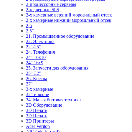
2-процессорные серверы
2-х дверные SbS
2-х камерные верхний морозильный отсек
2-х камерные нижний морозильный отсек
2,5
2.5"
21. Промышленное оборудование
22. Электрика
22"-25"
24. Телефония
24" 16x10
24" 16x9
25. Запчасти для оборудования
25"-32"
26. Кресла
27"
3-x камерные
32" и выше
34. Малая бытовая техника
3D Оборудование
3D Печать
3D Печать
3D Принтеры
Acer Veriton
AIC (add-in-card)