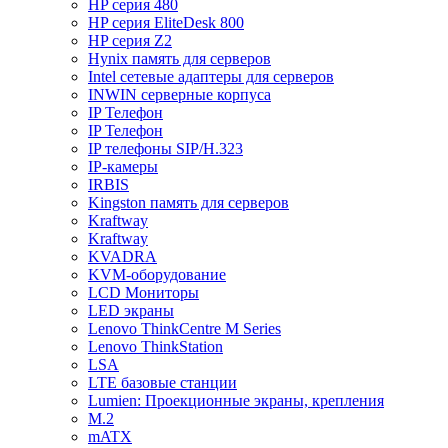
HP серия 480
HP серия EliteDesk 800
HP серия Z2
Hynix память для серверов
Intel сетевые адаптеры для серверов
INWIN серверные корпуса
IP Телефон
IP Телефон
IP телефоны SIP/H.323
IP-камеры
IRBIS
Kingston память для серверов
Kraftway
Kraftway
KVADRA
KVM-оборудование
LCD Мониторы
LED экраны
Lenovo ThinkCentre M Series
Lenovo ThinkStation
LSA
LTE базовые станции
Lumien: Проекционные экраны, крепления
M.2
mATX