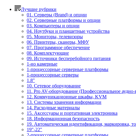
Лучшие рубрики
01. Серверы (Brand) и опции
02. Серверные платформы и опции
03. Компьютеры и опции
04. Ноутбуки и планшетные устройства
05. Мониторы, телевизоры
06. Принтеры, сканеры, МФУ
07. Программное обеспечение
08. Комплектующие
09. Источники бесперебойного питания
1-но камерные
1-процессорные серверные платформы
1-процессорные серверы
1.8"
10. Сетевое оборудование
11. Pro AV-оборудование (Профессиональное аудио-
12. Коммуникационные шкафы, KVM
13. Системы хранения информации
14. Расходные материалы
15. Аксессуары и портативная электроника
18. Информационная безопасность
19. Автоматическая идентификация, маркировка, т
19"-22"
2-процессорные серверные платформы