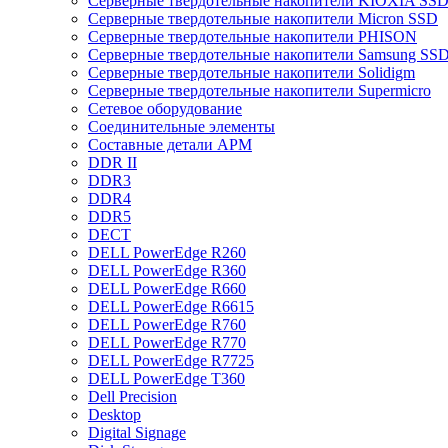
Cерверные твердотельные накопители KIOXIA SS
Cерверные твердотельные накопители Micron SSD
Cерверные твердотельные накопители PHISON
Cерверные твердотельные накопители Samsung SSD 
Cерверные твердотельные накопители Solidigm
Cерверные твердотельные накопители Supermicro
Cетевое оборудование
Cоединительные элементы
Cоставные детали АРМ
DDR II
DDR3
DDR4
DDR5
DECT
DELL PowerEdge R260
DELL PowerEdge R360
DELL PowerEdge R660
DELL PowerEdge R6615
DELL PowerEdge R760
DELL PowerEdge R770
DELL PowerEdge R7725
DELL PowerEdge T360
Dell Precision
Desktop
Digital Signage