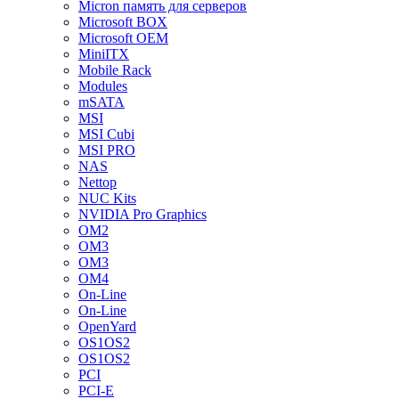
Micron память для серверов
Microsoft BOX
Microsoft OEM
MiniITX
Mobile Rack
Modules
mSATA
MSI
MSI Cubi
MSI PRO
NAS
Nettop
NUC Kits
NVIDIA Pro Graphics
OM2
OM3
OM3
OM4
On-Line
On-Line
OpenYard
OS1OS2
OS1OS2
PCI
PCI-E