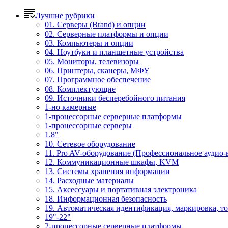
Лучшие рубрики
01. Серверы (Brand) и опции
02. Серверные платформы и опции
03. Компьютеры и опции
04. Ноутбуки и планшетные устройства
05. Мониторы, телевизоры
06. Принтеры, сканеры, МФУ
07. Программное обеспечение
08. Комплектующие
09. Источники бесперебойного питания
1-но камерные
1-процессорные серверные платформы
1-процессорные серверы
1.8"
10. Сетевое оборудование
11. Pro AV-оборудование (Профессиональное аудио-
12. Коммуникационные шкафы, KVM
13. Системы хранения информации
14. Расходные материалы
15. Аксессуары и портативная электроника
18. Информационная безопасность
19. Автоматическая идентификация, маркировка, т
19"-22"
2-процессорные серверные платформы