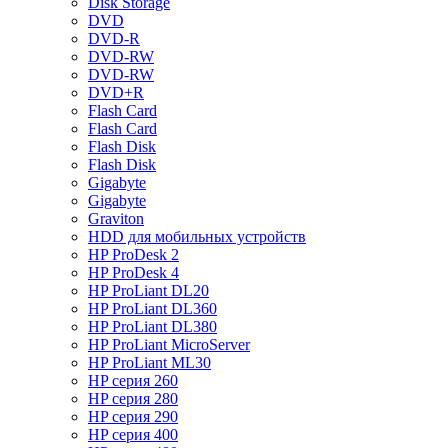
Disk Storage
DVD
DVD-R
DVD-RW
DVD-RW
DVD+R
Flash Card
Flash Card
Flash Disk
Flash Disk
Gigabyte
Gigabyte
Graviton
HDD для мобильных устройств
HP ProDesk 2
HP ProDesk 4
HP ProLiant DL20
HP ProLiant DL360
HP ProLiant DL380
HP ProLiant MicroServer
HP ProLiant ML30
HP серия 260
HP серия 280
HP серия 290
HP серия 400