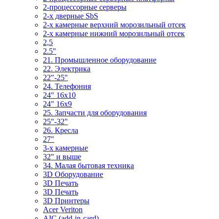
2-процессорные серверы
2-х дверные SbS
2-х камерные верхний морозильный отсек
2-х камерные нижний морозильный отсек
2,5
2.5"
21. Промышленное оборудование
22. Электрика
22"-25"
24. Телефония
24" 16x10
24" 16x9
25. Запчасти для оборудования
25"-32"
26. Кресла
27"
3-x камерные
32" и выше
34. Малая бытовая техника
3D Оборудование
3D Печать
3D Печать
3D Принтеры
Acer Veriton
AIC (add-in-card)