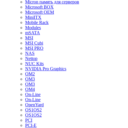
Micron память для серверов
Microsoft BOX
Microsoft OEM
MiniITX
Mobile Rack
Modules
mSATA
MSI
MSI Cubi
MSI PRO
NAS
Nettop
NUC Kits
NVIDIA Pro Graphics
OM2
OM3
OM3
OM4
On-Line
On-Line
OpenYard
OS1OS2
OS1OS2
PCI
PCI-E