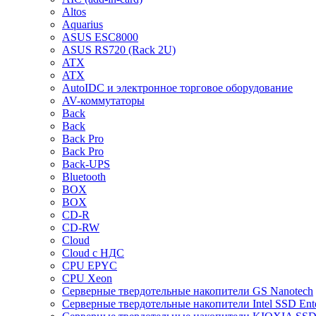
Altos
Aquarius
ASUS ESC8000
ASUS RS720 (Rack 2U)
ATX
ATX
AutoIDC и электронное торговое оборудование
AV-коммутаторы
Back
Back
Back Pro
Back Pro
Back-UPS
Bluetooth
BOX
BOX
CD-R
CD-RW
Cloud
Cloud с НДС
CPU EPYC
CPU Xeon
Cерверные твердотельные накопители GS Nanotech
Cерверные твердотельные накопители Intel SSD Ente