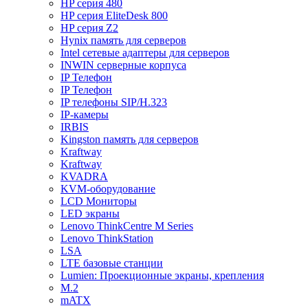
HP серия 480
HP серия EliteDesk 800
HP серия Z2
Hynix память для серверов
Intel сетевые адаптеры для серверов
INWIN серверные корпуса
IP Телефон
IP Телефон
IP телефоны SIP/H.323
IP-камеры
IRBIS
Kingston память для серверов
Kraftway
Kraftway
KVADRA
KVM-оборудование
LCD Мониторы
LED экраны
Lenovo ThinkCentre M Series
Lenovo ThinkStation
LSA
LTE базовые станции
Lumien: Проекционные экраны, крепления
M.2
mATX