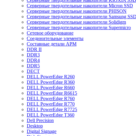
Cерверные твердотельные накопители KIOXIA SS
Cерверные твердотельные накопители Micron SSD
Cерверные твердотельные накопители PHISON
Cерверные твердотельные накопители Samsung SSD 
Cерверные твердотельные накопители Solidigm
Cерверные твердотельные накопители Supermicro
Cетевое оборудование
Cоединительные элементы
Cоставные детали АРМ
DDR II
DDR3
DDR4
DDR5
DECT
DELL PowerEdge R260
DELL PowerEdge R360
DELL PowerEdge R660
DELL PowerEdge R6615
DELL PowerEdge R760
DELL PowerEdge R770
DELL PowerEdge R7725
DELL PowerEdge T360
Dell Precision
Desktop
Digital Signage