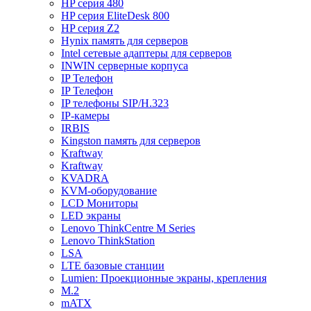
HP серия 480
HP серия EliteDesk 800
HP серия Z2
Hynix память для серверов
Intel сетевые адаптеры для серверов
INWIN серверные корпуса
IP Телефон
IP Телефон
IP телефоны SIP/H.323
IP-камеры
IRBIS
Kingston память для серверов
Kraftway
Kraftway
KVADRA
KVM-оборудование
LCD Мониторы
LED экраны
Lenovo ThinkCentre M Series
Lenovo ThinkStation
LSA
LTE базовые станции
Lumien: Проекционные экраны, крепления
M.2
mATX