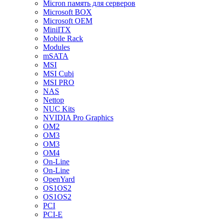
Micron память для серверов
Microsoft BOX
Microsoft OEM
MiniITX
Mobile Rack
Modules
mSATA
MSI
MSI Cubi
MSI PRO
NAS
Nettop
NUC Kits
NVIDIA Pro Graphics
OM2
OM3
OM3
OM4
On-Line
On-Line
OpenYard
OS1OS2
OS1OS2
PCI
PCI-E