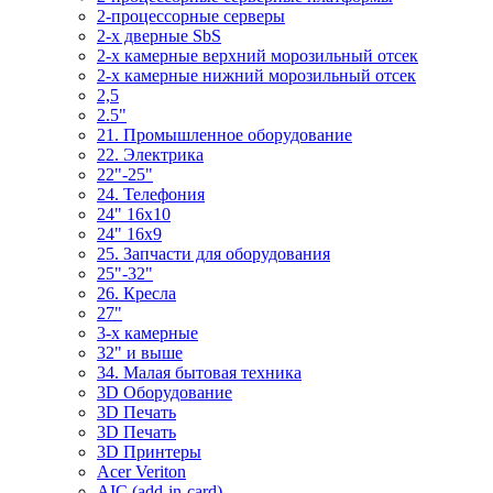
2-процессорные серверы
2-х дверные SbS
2-х камерные верхний морозильный отсек
2-х камерные нижний морозильный отсек
2,5
2.5"
21. Промышленное оборудование
22. Электрика
22"-25"
24. Телефония
24" 16x10
24" 16x9
25. Запчасти для оборудования
25"-32"
26. Кресла
27"
3-x камерные
32" и выше
34. Малая бытовая техника
3D Оборудование
3D Печать
3D Печать
3D Принтеры
Acer Veriton
AIC (add-in-card)