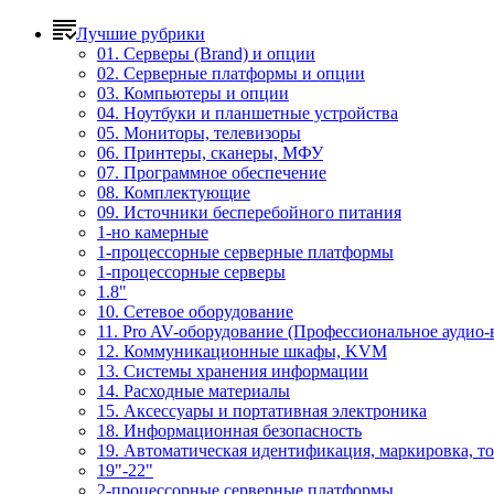
Лучшие рубрики
01. Серверы (Brand) и опции
02. Серверные платформы и опции
03. Компьютеры и опции
04. Ноутбуки и планшетные устройства
05. Мониторы, телевизоры
06. Принтеры, сканеры, МФУ
07. Программное обеспечение
08. Комплектующие
09. Источники бесперебойного питания
1-но камерные
1-процессорные серверные платформы
1-процессорные серверы
1.8"
10. Сетевое оборудование
11. Pro AV-оборудование (Профессиональное аудио-
12. Коммуникационные шкафы, KVM
13. Системы хранения информации
14. Расходные материалы
15. Аксессуары и портативная электроника
18. Информационная безопасность
19. Автоматическая идентификация, маркировка, т
19"-22"
2-процессорные серверные платформы