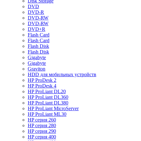
Disk Storage
DVD
DVD-R
DVD-RW
DVD-RW
DVD+R
Flash Card
Flash Card
Flash Disk
Flash Disk
Gigabyte
Gigabyte
Graviton
HDD для мобильных устройств
HP ProDesk 2
HP ProDesk 4
HP ProLiant DL20
HP ProLiant DL360
HP ProLiant DL380
HP ProLiant MicroServer
HP ProLiant ML30
HP серия 260
HP серия 280
HP серия 290
HP серия 400