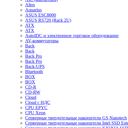
Altos
Aquarius
ASUS ESC8000
ASUS RS720 (Rack 2U)
ATX
ATX
AutoIDC и электронное торговое оборудование
AV-коммутаторы
Back
Back
Back Pro
Back Pro
Back-UPS
Bluetooth
BOX
BOX
CD-R
CD-RW
Cloud
Cloud с НДС
CPU EPYC
CPU Xeon
Cерверные твердотельные накопители GS Nanotech
Cерверные твердотельные накопители Intel SSD Ente