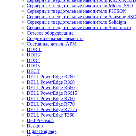
Cерверные твердотельные накопители KIOXIA SS
Cерверные твердотельные накопители Micron SSD
Cерверные твердотельные накопители PHISON
Cерверные твердотельные накопители Samsung SSD 
Cерверные твердотельные накопители Solidigm
Cерверные твердотельные накопители Supermicro
Cетевое оборудование
Cоединительные элементы
Cоставные детали АРМ
DDR II
DDR3
DDR4
DDR5
DECT
DELL PowerEdge R260
DELL PowerEdge R360
DELL PowerEdge R660
DELL PowerEdge R6615
DELL PowerEdge R760
DELL PowerEdge R770
DELL PowerEdge R7725
DELL PowerEdge T360
Dell Precision
Desktop
Digital Signage