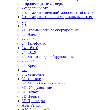
2-процессорные серверы
2-х дверные SbS
2-х камерные верхний морозильный отсек
2-х камерные нижний морозильный отсек
2,5
2.5"
21. Промышленное оборудование
22. Электрика
22"-25"
24. Телефония
24" 16x10
24" 16x9
25. Запчасти для оборудования
25"-32"
26. Кресла
27"
3-x камерные
32" и выше
34. Малая бытовая техника
3D Оборудование
3D Печать
3D Печать
3D Принтеры
Acer Veriton
AIC (add-in-card)