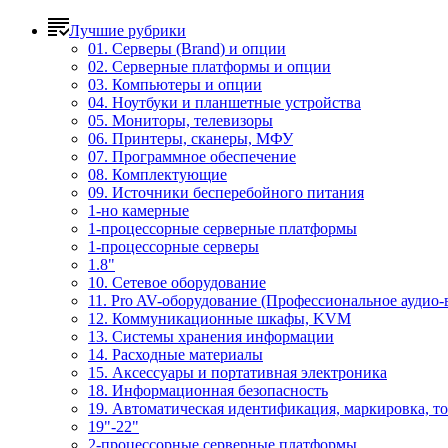
Лучшие рубрики
01. Серверы (Brand) и опции
02. Серверные платформы и опции
03. Компьютеры и опции
04. Ноутбуки и планшетные устройства
05. Мониторы, телевизоры
06. Принтеры, сканеры, МФУ
07. Программное обеспечение
08. Комплектующие
09. Источники бесперебойного питания
1-но камерные
1-процессорные серверные платформы
1-процессорные серверы
1.8"
10. Сетевое оборудование
11. Pro AV-оборудование (Профессиональное аудио-
12. Коммуникационные шкафы, KVM
13. Системы хранения информации
14. Расходные материалы
15. Аксессуары и портативная электроника
18. Информационная безопасность
19. Автоматическая идентификация, маркировка, т
19"-22"
2-процессорные серверные платформы