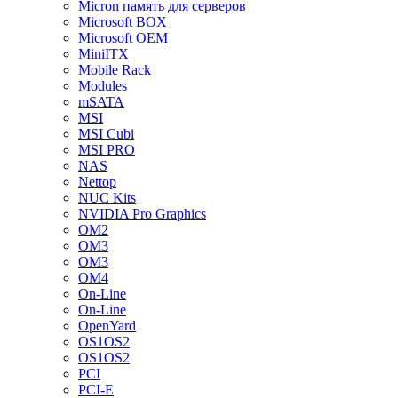
Micron память для серверов
Microsoft BOX
Microsoft OEM
MiniITX
Mobile Rack
Modules
mSATA
MSI
MSI Cubi
MSI PRO
NAS
Nettop
NUC Kits
NVIDIA Pro Graphics
OM2
OM3
OM3
OM4
On-Line
On-Line
OpenYard
OS1OS2
OS1OS2
PCI
PCI-E