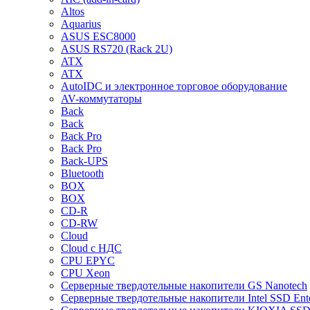
Altos
Aquarius
ASUS ESC8000
ASUS RS720 (Rack 2U)
ATX
ATX
AutoIDC и электронное торговое оборудование
AV-коммутаторы
Back
Back
Back Pro
Back Pro
Back-UPS
Bluetooth
BOX
BOX
CD-R
CD-RW
Cloud
Cloud с НДС
CPU EPYC
CPU Xeon
Cерверные твердотельные накопители GS Nanotech
Cерверные твердотельные накопители Intel SSD Ente