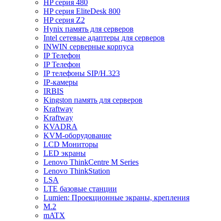
HP серия 480
HP серия EliteDesk 800
HP серия Z2
Hynix память для серверов
Intel сетевые адаптеры для серверов
INWIN серверные корпуса
IP Телефон
IP Телефон
IP телефоны SIP/H.323
IP-камеры
IRBIS
Kingston память для серверов
Kraftway
Kraftway
KVADRA
KVM-оборудование
LCD Мониторы
LED экраны
Lenovo ThinkCentre M Series
Lenovo ThinkStation
LSA
LTE базовые станции
Lumien: Проекционные экраны, крепления
M.2
mATX