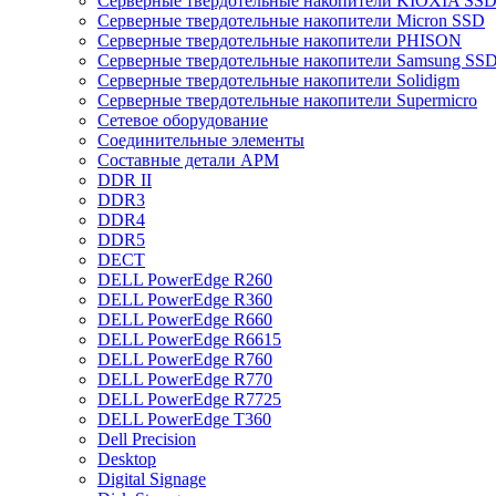
Cерверные твердотельные накопители KIOXIA SS
Cерверные твердотельные накопители Micron SSD
Cерверные твердотельные накопители PHISON
Cерверные твердотельные накопители Samsung SSD 
Cерверные твердотельные накопители Solidigm
Cерверные твердотельные накопители Supermicro
Cетевое оборудование
Cоединительные элементы
Cоставные детали АРМ
DDR II
DDR3
DDR4
DDR5
DECT
DELL PowerEdge R260
DELL PowerEdge R360
DELL PowerEdge R660
DELL PowerEdge R6615
DELL PowerEdge R760
DELL PowerEdge R770
DELL PowerEdge R7725
DELL PowerEdge T360
Dell Precision
Desktop
Digital Signage