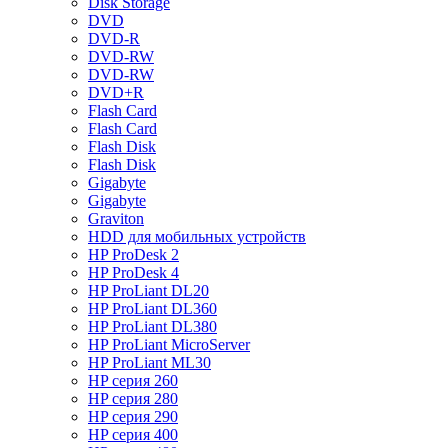
Disk Storage
DVD
DVD-R
DVD-RW
DVD-RW
DVD+R
Flash Card
Flash Card
Flash Disk
Flash Disk
Gigabyte
Gigabyte
Graviton
HDD для мобильных устройств
HP ProDesk 2
HP ProDesk 4
HP ProLiant DL20
HP ProLiant DL360
HP ProLiant DL380
HP ProLiant MicroServer
HP ProLiant ML30
HP серия 260
HP серия 280
HP серия 290
HP серия 400