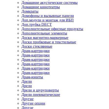
Домашние акустические системы
Домашние кинотеатры
Домкраты
Домофоны и вызывные панели
Доп.модули и монтаж для ИБП
Доп.трубка DECT
Дополнительные офисные продукты
Дополнительные элементы
Доски магнитно-маркерные
Доски пробковые и текстильные
Доски стеклянные
Драм-картриджи
Драм-картриджи
Драм-картриджи
Драм-картриджи
Драм-картриджи
Драм-картриджи
Драм-юниты
Дрели
Дрели
Дрели и шуруповерты
Дрели пневматические
Другие
Другие опции
Другое