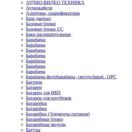
АУДИО-ВИДЕО ТЕХНИКА
Аудиокабели
Аэраторы, скарификаторы
База данных
Базовые блоки
Базовые блоки UC
Баки расширительные
Барабаны
Барабаны
Барабаны
Барабаны
Барабаны
Барабаны
Барабаны
Барабаны фотобарабаны, светоч.бараб., OPC
Бастион
Батареи
Батареи для ИБП
Батареи для ноутбуков
Батарейки
Батарейки
Батарейки (Элементы питания)
Батарейные блоки
Батарейные модули
Батуты