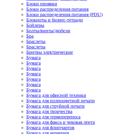
Блоки проявки
Блоки распределения питания
Блоки распределения питания (PDU)
Блокноты и бизнес-тетради
Бойлеры
Болты/винты/дюбели
Бра
Браслеты
Браслеты
Бритвы электрические
Бумага
Бумага
Бумага
Бумага
Бумага
Бумага
Бумага
Бумага для офисной техники
Бумага для полноцветной печати
Бумага для струйной печати
Бумага для творчества
Бумага для термопереноса
Бумага для факса и чековая лента
Бумага для флипчартов
Бумага для черчения