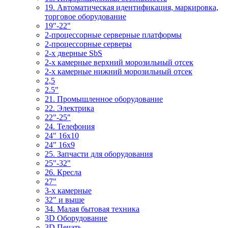
19. Автоматическая идентификация, маркировка,
торговое оборудование
19"-22"
2-процессорные серверные платформы
2-процессорные серверы
2-х дверные SbS
2-х камерные верхний морозильный отсек
2-х камерные нижний морозильный отсек
2,5
2.5"
21. Промышленное оборудование
22. Электрика
22"-25"
24. Телефония
24" 16x10
24" 16x9
25. Запчасти для оборудования
25"-32"
26. Кресла
27"
3-x камерные
32" и выше
34. Малая бытовая техника
3D Оборудование
3D Печать