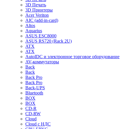
3D Печать
3D Принтеры
Acer Veriton
AIC (add-in-card)
Altos
Aquarius
ASUS ESC8000
ASUS RS720 (Rack 2U)
ATX
ATX
AutoIDC и электронное торговое оборудование
AV-коммутаторы
Back
Back
Back Pro
Back Pro
Back-UPS
Bluetooth
BOX
BOX
CD-R
CD-RW
Cloud
Cloud с НДС