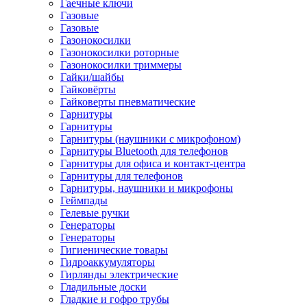
Гаечные ключи
Газовые
Газовые
Газонокосилки
Газонокосилки роторные
Газонокосилки триммеры
Гайки/шайбы
Гайковёрты
Гайковерты пневматические
Гарнитуры
Гарнитуры
Гарнитуры (наушники с микрофоном)
Гарнитуры Bluetooth для телефонов
Гарнитуры для офиса и контакт-центра
Гарнитуры для телефонов
Гарнитуры, наушники и микрофоны
Геймпады
Гелевые ручки
Генераторы
Генераторы
Гигиенические товары
Гидроаккумуляторы
Гирлянды электрические
Гладильные доски
Гладкие и гофро трубы