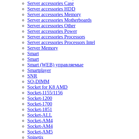
Server accessories Case
Server accessories HDD
Server accessories Memory
Server accessories Motherboards
Server accessories Other
Server accessories Power
Server accessories Processors
Server accessories Processors Intel
Server Memory
Smart
Smart
Smart (WEB) управляемые
Smartplayer
SNR
SO-DIMM
Socket for K8 AMD
Socket-1155/1156
Socket-1200
Socket-1700
Socket-1851
Socket-ALL
Socket-AM4
Socket-AM4
Socket-AM5
Spinetix