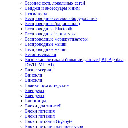
Безопасность локальных сетей
Бейджи и аксесcуары к ним
Бензопилы
Беспроводное сетевое оборудование
Беспроводные (радиоканал)
Беспроводные Bluetooth
Беспроводные гарнитуры
Беспроводные маршрутизаторы
Беспроводные мыши
Беспроводные мыши
Бетономешалки
Бизнес-аналитика и большие данные ( BI, Big data,
DWH, ML, AI)
Бизнес-серия
Бинокли
Бинокли
Бланки бухгалтерские
Блендеры
Блендеры
Блинницы
Блоки для записей
Блоки питания
Блоки питания
Блоки питания Gigabyte
Блоки питания для ноутбуков