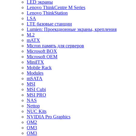
LED экраны
Lenovo ThinkCentre M Series
Lenovo ThinkStation
LSA
LTE базовые станции
Lumien: Проекционные экраны, крепления
M.2
mATX
Micron память для серверов
Microsoft BOX
Microsoft OEM
MiniITX
Mobile Rack
Modules
mSATA
MSI
MSI Cubi
MSI PRO
NAS
Nettop
NUC Kits
NVIDIA Pro Graphics
OM2
OM3
OM3