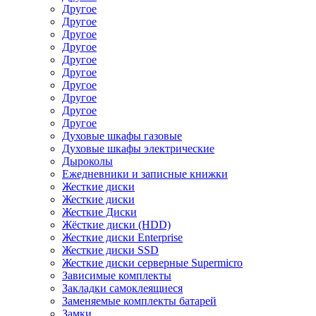
Другое
Другое
Другое
Другое
Другое
Другое
Другое
Другое
Другое
Другое
Духовые шкафы газовые
Духовые шкафы электрические
Дыроколы
Ежедневники и записные книжки
Жесткие диски
Жесткие диски
Жесткие Диски
Жёсткие диски (HDD)
Жесткие диски Enterprise
Жесткие диски SSD
Жесткие диски серверные Supermicro
Зависимые комплекты
Закладки самоклеящиеся
Заменяемые комплекты батарей
Замки