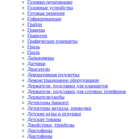
Головки печатающие
Головные устройства
Готовые решения
Гофрированные
Грабли
Граверы
Гравитон
Графические планшеты
Гриль
Гриль
Дальномеры
Датчики
Двигатели
Декоративная подсветка
Демонстрационное оборудование
Держатели, подставки для планшетов
Держатели, подставки для сотовых телефонов
Держатели/скобы
Детекторы банкнот
Детекторы металла, проводки
Детские игры и игрушки
Детские товары
Джойстики, трекболы
Диктофоны
Диктофоны