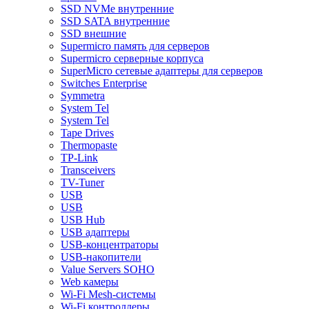
SSD NVMe внутренние
SSD SATA внутренние
SSD внешние
Supermicro память для серверов
Supermicro серверные корпуса
SuperMicro сетевые адаптеры для серверов
Switches Enterprise
Symmetra
System Tel
System Tel
Tape Drives
Thermopaste
TP-Link
Transceivers
TV-Tuner
USB
USB
USB Hub
USB адаптеры
USB-концентраторы
USB-накопители
Value Servers SOHO
Web камеры
Wi-Fi Mesh-системы
Wi-Fi контроллеры