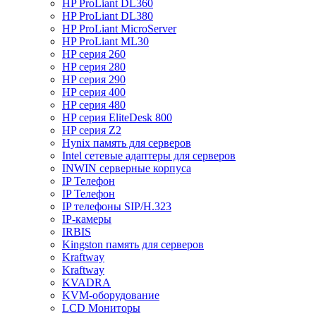
HP ProLiant DL360
HP ProLiant DL380
HP ProLiant MicroServer
HP ProLiant ML30
HP серия 260
HP серия 280
HP серия 290
HP серия 400
HP серия 480
HP серия EliteDesk 800
HP серия Z2
Hynix память для серверов
Intel сетевые адаптеры для серверов
INWIN серверные корпуса
IP Телефон
IP Телефон
IP телефоны SIP/H.323
IP-камеры
IRBIS
Kingston память для серверов
Kraftway
Kraftway
KVADRA
KVM-оборудование
LCD Мониторы