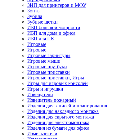
ЗИП для принтеров и МФУ
Зонты
Зубила
Зубные щетки
ИБП большой мощности
ИБП для дома и офиса
ИБП для ПК
Игровые
Игровые
Игровые гарнитуры
Игровые мыши
Игровые ноутбуки
Игровые приставки
Игровые приставки, Игры
Игры для игровых консолей
Игры и игрушки
Извещатели
Извещатель пожарный
Изделия для записей и планирования
Изделия для накладного монтажа
Изделия для скрытого монтажа
Изделия для электромонтажа
Изделия из бумаги для офиса
Измельчители