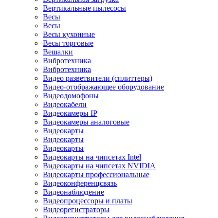
Вертикальные пылесосы
Весы
Весы
Весы кухонные
Весы торговые
Вешалки
Вибротехника
Вибротехника
Видео разветвители (сплиттеры)
Видео-отображающее оборудование
Видеодомофоны
Видеокабели
Видеокамеры IP
Видеокамеры аналоговые
Видеокарты
Видеокарты
Видеокарты
Видеокарты на чипсетах Intel
Видеокарты на чипсетах NVIDIA
Видеокарты профессиональные
Видеоконференцсвязь
Видеонаблюдение
Видеопроцессоры и платы
Видеорегистраторы