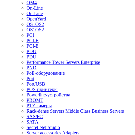
OM4
On-Line
On-Line
OpenYard
OS1OS2
OS1OS2
PCI
PCI-E
PCI-E
PDU
PDU
Performance Tower Servers Enterprise
PND
PoE-оборудование
Port
Port/USB
POS-принтеры
Powerline-устройства
PROMT
PTZ камеры
Rack-dense Servers Middle Class Business Servers
SAS/FC
SATA
Secret Net Studio
Server accessories Adapters