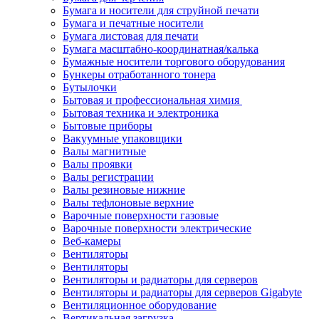
Бумага и носители для струйной печати
Бумага и печатные носители
Бумага листовая для печати
Бумага масштабно-координатная/калька
Бумажные носители торгового оборудования
Бункеры отработанного тонера
Бутылочки
Бытовая и профессиональная химия
Бытовая техника и электроника
Бытовые приборы
Вакуумные упаковщики
Валы магнитные
Валы проявки
Валы регистрации
Валы резиновые нижние
Валы тефлоновые верхние
Варочные поверхности газовые
Варочные поверхности электрические
Веб-камеры
Вентиляторы
Вентиляторы
Вентиляторы и радиаторы для серверов
Вентиляторы и радиаторы для серверов Gigabyte
Вентиляционное оборудование
Вертикальная загрузка