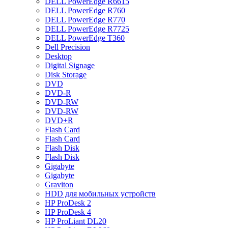
DELL PowerEdge R6615
DELL PowerEdge R760
DELL PowerEdge R770
DELL PowerEdge R7725
DELL PowerEdge T360
Dell Precision
Desktop
Digital Signage
Disk Storage
DVD
DVD-R
DVD-RW
DVD-RW
DVD+R
Flash Card
Flash Card
Flash Disk
Flash Disk
Gigabyte
Gigabyte
Graviton
HDD для мобильных устройств
HP ProDesk 2
HP ProDesk 4
HP ProLiant DL20