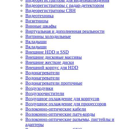
Видеорегистраторы для видеонаблюдения
Видеорегистраторы с радар-детектором
Видеорегистраторы СВН
Видеотехника
Визитницы
Винные шкафы
Виртуальная и дополненная реальности
Витрины холодильные
Вкладыши
Вкладыши
Внешние HDD и SSD
Внешние дисковые массивы
Внешние жесткие диски
Внешний корпус для HDD
Водонагреватели
Водонагреватели
Водонагреватели проточные
Воздуходувки
Воздухоочистители
Воздушное охлаждение для корпусов
Воздушное охлаждение для процессоров
Волоконно-оптические кабели
Волоконно-оптические патч-корды
Волоконно-оптические разъемы, пигтейлы и
адаптеры