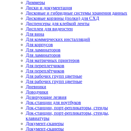
Диммеры
Диски и документация
Дисковые и гибридные системы хранения данных
Дисковые корзины (полки) для СХД
Диспенсеры для клейкой ленты
Дисплеи для видеостен
Для вина
Для коммерческих инсталляций
Для корпусов
Для ламинаторов
Для ламинаторов
Для матричных принтеров
Для переплетчиков
Для переплётчиков
Для рабочих групп цветные
Для рабочих групп цветные
Дневники
Доводчики
Дозирующие лезвия
Док-станции для ноутбуков
Док-станции, порт-репликаторы, стенды
Док-станции, порт-репликаторы, стенды,
клавиатуры
Документ-сканеры
Документ-сканеры