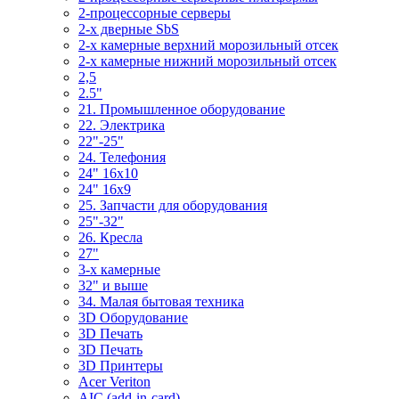
2-процессорные серверы
2-х дверные SbS
2-х камерные верхний морозильный отсек
2-х камерные нижний морозильный отсек
2,5
2.5"
21. Промышленное оборудование
22. Электрика
22"-25"
24. Телефония
24" 16x10
24" 16x9
25. Запчасти для оборудования
25"-32"
26. Кресла
27"
3-x камерные
32" и выше
34. Малая бытовая техника
3D Оборудование
3D Печать
3D Печать
3D Принтеры
Acer Veriton
AIC (add-in-card)