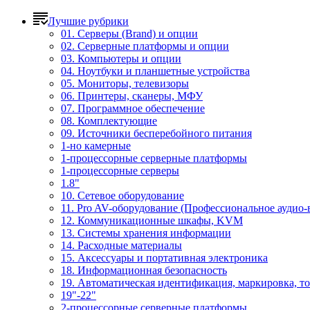
Лучшие рубрики
01. Серверы (Brand) и опции
02. Серверные платформы и опции
03. Компьютеры и опции
04. Ноутбуки и планшетные устройства
05. Мониторы, телевизоры
06. Принтеры, сканеры, МФУ
07. Программное обеспечение
08. Комплектующие
09. Источники бесперебойного питания
1-но камерные
1-процессорные серверные платформы
1-процессорные серверы
1.8"
10. Сетевое оборудование
11. Pro AV-оборудование (Профессиональное аудио-
12. Коммуникационные шкафы, KVM
13. Системы хранения информации
14. Расходные материалы
15. Аксессуары и портативная электроника
18. Информационная безопасность
19. Автоматическая идентификация, маркировка, т
19"-22"
2-процессорные серверные платформы