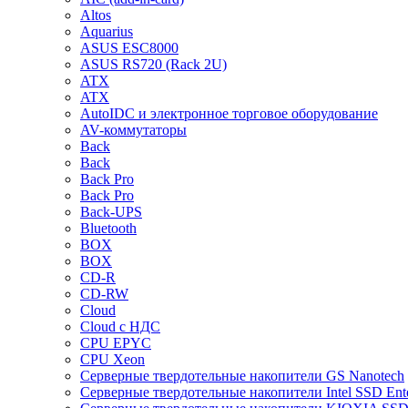
Altos
Aquarius
ASUS ESC8000
ASUS RS720 (Rack 2U)
ATX
ATX
AutoIDC и электронное торговое оборудование
AV-коммутаторы
Back
Back
Back Pro
Back Pro
Back-UPS
Bluetooth
BOX
BOX
CD-R
CD-RW
Cloud
Cloud с НДС
CPU EPYC
CPU Xeon
Cерверные твердотельные накопители GS Nanotech
Cерверные твердотельные накопители Intel SSD Ente