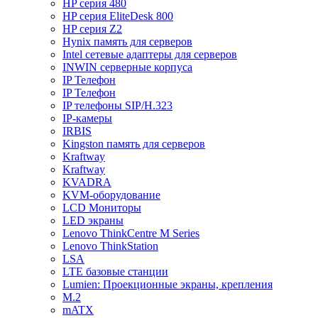
HP серия 480
HP серия EliteDesk 800
HP серия Z2
Hynix память для серверов
Intel сетевые адаптеры для серверов
INWIN серверные корпуса
IP Телефон
IP Телефон
IP телефоны SIP/H.323
IP-камеры
IRBIS
Kingston память для серверов
Kraftway
Kraftway
KVADRA
KVM-оборудование
LCD Мониторы
LED экраны
Lenovo ThinkCentre M Series
Lenovo ThinkStation
LSA
LTE базовые станции
Lumien: Проекционные экраны, крепления
M.2
mATX