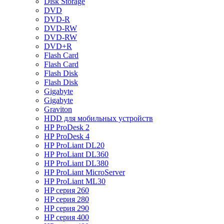
Disk Storage
DVD
DVD-R
DVD-RW
DVD-RW
DVD+R
Flash Card
Flash Card
Flash Disk
Flash Disk
Gigabyte
Gigabyte
Graviton
HDD для мобильных устройств
HP ProDesk 2
HP ProDesk 4
HP ProLiant DL20
HP ProLiant DL360
HP ProLiant DL380
HP ProLiant MicroServer
HP ProLiant ML30
HP серия 260
HP серия 280
HP серия 290
HP серия 400