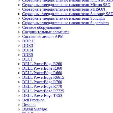
Cерверные твердотельные накопители KIOXIA SS
Cерверные твердотельные накопители Micron SSD
Cерверные твердотельные накопители PHISON
Cерверные твердотельные накопители Samsung SSD 
Cерверные твердотельные накопители Solidigm
Cерверные твердотельные накопители Supermicro
Cетевое оборудование
Cоединительные элементы
Cоставные детали АРМ
DDR II
DDR3
DDR4
DDR5
DECT
DELL PowerEdge R260
DELL PowerEdge R360
DELL PowerEdge R660
DELL PowerEdge R6615
DELL PowerEdge R760
DELL PowerEdge R770
DELL PowerEdge R7725
DELL PowerEdge T360
Dell Precision
Desktop
Digital Signage