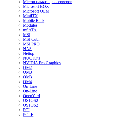
Micron память для серверов
Microsoft BOX
Microsoft OEM
MiniITX
Mobile Rack
Modules
mSATA
MSI
MSI Cubi
MSI PRO
NAS
Nettop
NUC Kits
NVIDIA Pro Graphics
OM2
OM3
OM3
OM4
On-Line
On-Line
OpenYard
OS1OS2
OS1OS2
PCI
PCI-E