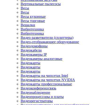
Вертикальные пылесосы
Весы
Весы
Весы кухонные
Весы торговые
Вешалки
Вибротехника
Вибротехника
Видео разветвители (сплиттеры)
Видео-отображающее оборудование
Видеодомофоны
Видеокабели
Видеокамеры IP
Видеокамеры аналоговые
Видеокарты
Видеокарты
Видеокарты
Видеокарты на чипсетах Intel
Видеокарты на чипсетах NVIDIA
Видеокарты профессиональные
Видеоконференцсвязь
Видеонаблюдение
Видеопроцессоры и платы
Видеорегистраторы