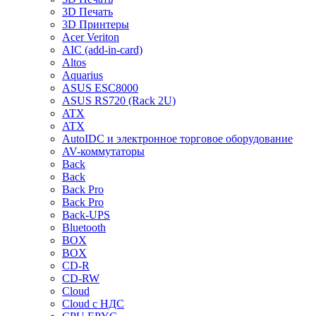
3D Печать
3D Принтеры
Acer Veriton
AIC (add-in-card)
Altos
Aquarius
ASUS ESC8000
ASUS RS720 (Rack 2U)
ATX
ATX
AutoIDC и электронное торговое оборудование
AV-коммутаторы
Back
Back
Back Pro
Back Pro
Back-UPS
Bluetooth
BOX
BOX
CD-R
CD-RW
Cloud
Cloud с НДС