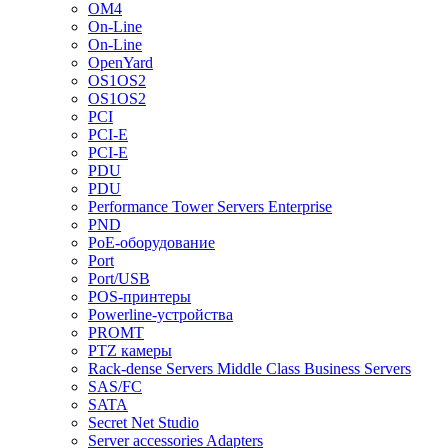
OM4
On-Line
On-Line
OpenYard
OS1OS2
OS1OS2
PCI
PCI-E
PCI-E
PDU
PDU
Performance Tower Servers Enterprise
PND
PoE-оборудование
Port
Port/USB
POS-принтеры
Powerline-устройства
PROMT
PTZ камеры
Rack-dense Servers Middle Class Business Servers
SAS/FC
SATA
Secret Net Studio
Server accessories Adapters