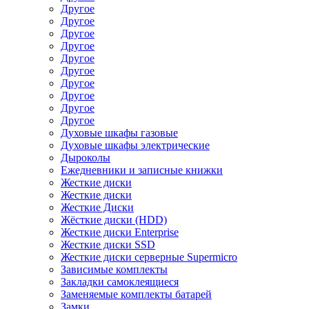
Другое
Другое
Другое
Другое
Другое
Другое
Другое
Другое
Другое
Другое
Духовые шкафы газовые
Духовые шкафы электрические
Дыроколы
Ежедневники и записные книжки
Жесткие диски
Жесткие диски
Жесткие Диски
Жёсткие диски (HDD)
Жесткие диски Enterprise
Жесткие диски SSD
Жесткие диски серверные Supermicro
Зависимые комплекты
Закладки самоклеящиеся
Заменяемые комплекты батарей
Замки