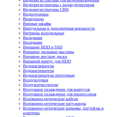
Видеорегистраторы для видеонаблюдения
Видеорегистраторы с радар-детектором
Видеорегистраторы СВН
Видеотехника
Визитницы
Винные шкафы
Виртуальная и дополненная реальности
Витрины холодильные
Вкладыши
Вкладыши
Внешние HDD и SSD
Внешние дисковые массивы
Внешние жесткие диски
Внешний корпус для HDD
Водонагреватели
Водонагреватели
Водонагреватели проточные
Воздуходувки
Воздухоочистители
Воздушное охлаждение для корпусов
Воздушное охлаждение для процессоров
Волоконно-оптические кабели
Волоконно-оптические патч-корды
Волоконно-оптические разъемы, пигтейлы и
адаптеры