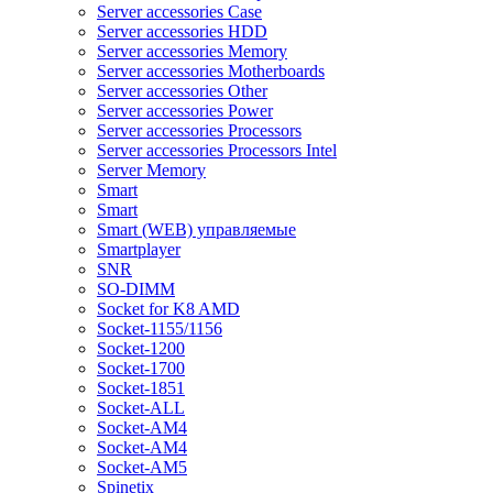
Server accessories Case
Server accessories HDD
Server accessories Memory
Server accessories Motherboards
Server accessories Other
Server accessories Power
Server accessories Processors
Server accessories Processors Intel
Server Memory
Smart
Smart
Smart (WEB) управляемые
Smartplayer
SNR
SO-DIMM
Socket for K8 AMD
Socket-1155/1156
Socket-1200
Socket-1700
Socket-1851
Socket-ALL
Socket-AM4
Socket-AM4
Socket-AM5
Spinetix