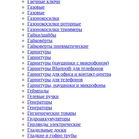
Гаечные ключи
Газовые
Газовые
Газонокосилки
Газонокосилки роторные
Газонокосилки триммеры
Гайки/шайбы
Гайковёрты
Гайковерты пневматические
Гарнитуры
Гарнитуры
Гарнитуры (наушники с микрофоном)
Гарнитуры Bluetooth для телефонов
Гарнитуры для офиса и контакт-центра
Гарнитуры для телефонов
Гарнитуры, наушники и микрофоны
Геймпады
Гелевые ручки
Генераторы
Генераторы
Гигиенические товары
Гидроаккумуляторы
Гирлянды электрические
Гладильные доски
Гладкие и гофро трубы