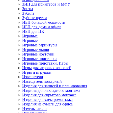
ЗИП для принтеров и МФУ
Зонты
Зубила
Зубные щетки
ИБП большой мощности
ИБП для дома и офиса
ИБП для ПК
Игровые
Игровые
Игровые гарнитуры
Игровые мыши
Игровые ноутбуки
Игровые приставки
Игровые приставки, Игры
Игры для игровых консолей
Игры и игрушки
Извещатели
Извещатель пожарный
Изделия для записей и планирования
Изделия для накладного монтажа
Изделия для скрытого монтажа
Изделия для электромонтажа
Изделия из бумаги для офиса
Измельчители