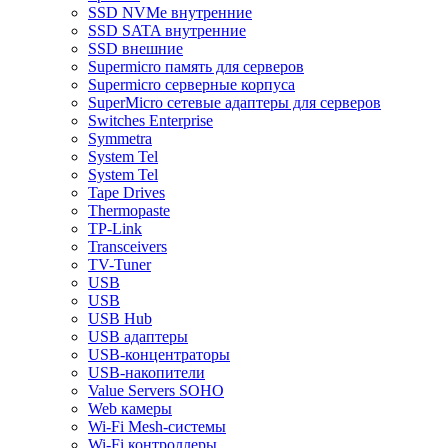
SSD NVMe внутренние
SSD SATA внутренние
SSD внешние
Supermicro память для серверов
Supermicro серверные корпуса
SuperMicro сетевые адаптеры для серверов
Switches Enterprise
Symmetra
System Tel
System Tel
Tape Drives
Thermopaste
TP-Link
Transceivers
TV-Tuner
USB
USB
USB Hub
USB адаптеры
USB-концентраторы
USB-накопители
Value Servers SOHO
Web камеры
Wi-Fi Mesh-системы
Wi-Fi контроллеры