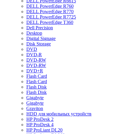
DELL PowerEdge R6615
DELL PowerEdge R760
DELL PowerEdge R770
DELL PowerEdge R7725
DELL PowerEdge T360
Dell Precision
Desktop
Digital Signage
Disk Storage
DVD
DVD-R
DVD-RW
DVD-RW
DVD+R
Flash Card
Flash Card
Flash Disk
Flash Disk
Gigabyte
Gigabyte
Graviton
HDD для мобильных устройств
HP ProDesk 2
HP ProDesk 4
HP ProLiant DL20