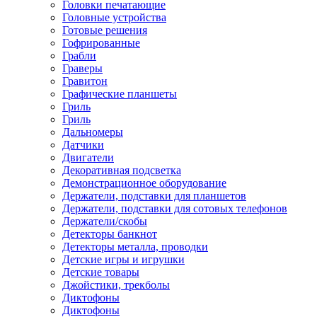
Головки печатающие
Головные устройства
Готовые решения
Гофрированные
Грабли
Граверы
Гравитон
Графические планшеты
Гриль
Гриль
Дальномеры
Датчики
Двигатели
Декоративная подсветка
Демонстрационное оборудование
Держатели, подставки для планшетов
Держатели, подставки для сотовых телефонов
Держатели/скобы
Детекторы банкнот
Детекторы металла, проводки
Детские игры и игрушки
Детские товары
Джойстики, трекболы
Диктофоны
Диктофоны