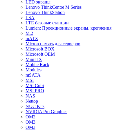
LED экраны
Lenovo ThinkCentre M Series
Lenovo ThinkStation
LSA
LTE базовые станции
Lumien: Проекционные экраны, крепления
M.2
mATX
Micron память для серверов
Microsoft BOX
Microsoft OEM
MiniITX
Mobile Rack
Modules
mSATA
MSI
MSI Cubi
MSI PRO
NAS
Nettop
NUC Kits
NVIDIA Pro Graphics
OM2
OM3
OM3