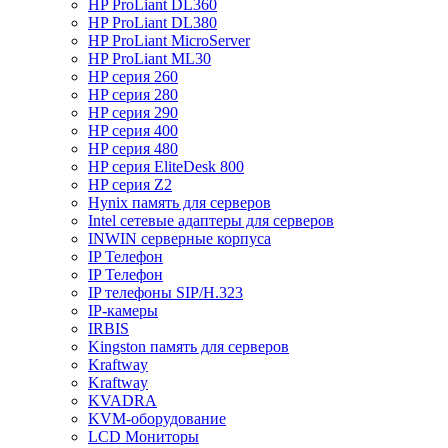
HP ProLiant DL360
HP ProLiant DL380
HP ProLiant MicroServer
HP ProLiant ML30
HP серия 260
HP серия 280
HP серия 290
HP серия 400
HP серия 480
HP серия EliteDesk 800
HP серия Z2
Hynix память для серверов
Intel сетевые адаптеры для серверов
INWIN серверные корпуса
IP Телефон
IP Телефон
IP телефоны SIP/H.323
IP-камеры
IRBIS
Kingston память для серверов
Kraftway
Kraftway
KVADRA
KVM-оборудование
LCD Мониторы