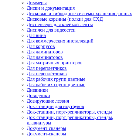
Диммеры
Диски и документация
Дисковые и гибридные системы хранения данных
Дисковые корзины (полки) для СХД
Диспенсеры для клейкой ленты
Дисплеи для видеостен
Для вина
Для коммерческих инсталляций
Для корпусов
Для ламинаторов
Для ламинаторов
Для матричных принтеров
Для переплетчиков
Для переплётчиков
Для рабочих групп цветные
Для рабочих групп цветные
Дневники
Доводчики
Дозирующие лезвия
Док-станции для ноутбуков
Док-станции, порт-репликаторы, стенды
Док-станции, порт-репликаторы, стенды,
клавиатуры
Документ-сканеры
Документ-сканеры