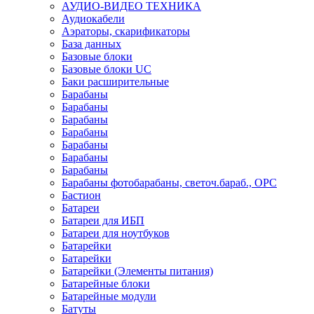
АУДИО-ВИДЕО ТЕХНИКА
Аудиокабели
Аэраторы, скарификаторы
База данных
Базовые блоки
Базовые блоки UC
Баки расширительные
Барабаны
Барабаны
Барабаны
Барабаны
Барабаны
Барабаны
Барабаны
Барабаны фотобарабаны, светоч.бараб., OPC
Бастион
Батареи
Батареи для ИБП
Батареи для ноутбуков
Батарейки
Батарейки
Батарейки (Элементы питания)
Батарейные блоки
Батарейные модули
Батуты