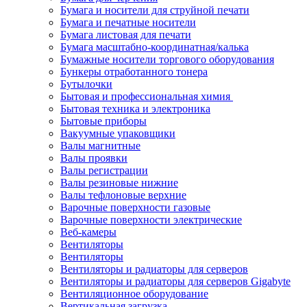
Бумага и носители для струйной печати
Бумага и печатные носители
Бумага листовая для печати
Бумага масштабно-координатная/калька
Бумажные носители торгового оборудования
Бункеры отработанного тонера
Бутылочки
Бытовая и профессиональная химия
Бытовая техника и электроника
Бытовые приборы
Вакуумные упаковщики
Валы магнитные
Валы проявки
Валы регистрации
Валы резиновые нижние
Валы тефлоновые верхние
Варочные поверхности газовые
Варочные поверхности электрические
Веб-камеры
Вентиляторы
Вентиляторы
Вентиляторы и радиаторы для серверов
Вентиляторы и радиаторы для серверов Gigabyte
Вентиляционное оборудование
Вертикальная загрузка