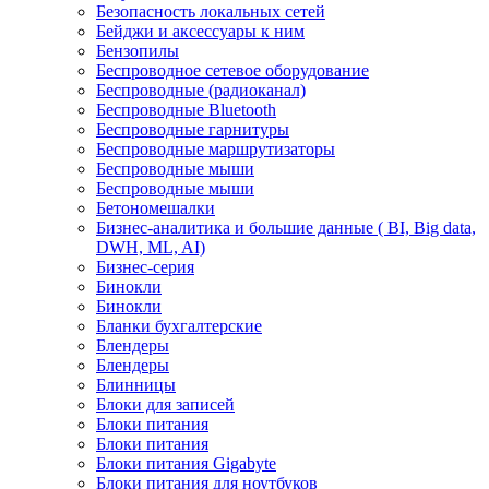
Безопасность локальных сетей
Бейджи и аксесcуары к ним
Бензопилы
Беспроводное сетевое оборудование
Беспроводные (радиоканал)
Беспроводные Bluetooth
Беспроводные гарнитуры
Беспроводные маршрутизаторы
Беспроводные мыши
Беспроводные мыши
Бетономешалки
Бизнес-аналитика и большие данные ( BI, Big data,
DWH, ML, AI)
Бизнес-серия
Бинокли
Бинокли
Бланки бухгалтерские
Блендеры
Блендеры
Блинницы
Блоки для записей
Блоки питания
Блоки питания
Блоки питания Gigabyte
Блоки питания для ноутбуков