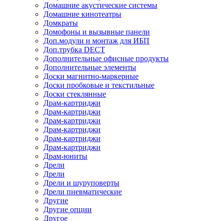
Домашние акустические системы
Домашние кинотеатры
Домкраты
Домофоны и вызывные панели
Доп.модули и монтаж для ИБП
Доп.трубка DECT
Дополнительные офисные продукты
Дополнительные элементы
Доски магнитно-маркерные
Доски пробковые и текстильные
Доски стеклянные
Драм-картриджи
Драм-картриджи
Драм-картриджи
Драм-картриджи
Драм-картриджи
Драм-картриджи
Драм-юниты
Дрели
Дрели
Дрели и шуруповерты
Дрели пневматические
Другие
Другие опции
Другое