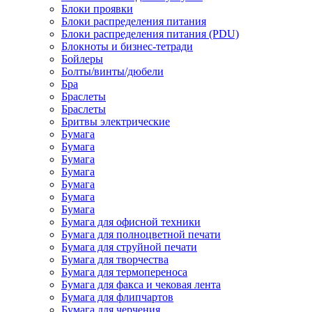
Блоки проявки
Блоки распределения питания
Блоки распределения питания (PDU)
Блокноты и бизнес-тетради
Бойлеры
Болты/винты/дюбели
Бра
Браслеты
Браслеты
Бритвы электрические
Бумага
Бумага
Бумага
Бумага
Бумага
Бумага
Бумага
Бумага для офисной техники
Бумага для полноцветной печати
Бумага для струйной печати
Бумага для творчества
Бумага для термопереноса
Бумага для факса и чековая лента
Бумага для флипчартов
Бумага для черчения