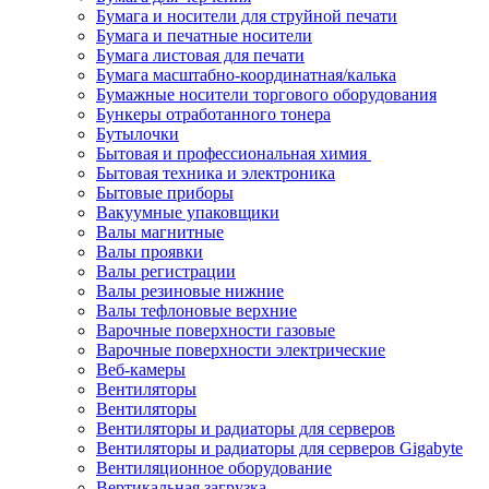
Бумага и носители для струйной печати
Бумага и печатные носители
Бумага листовая для печати
Бумага масштабно-координатная/калька
Бумажные носители торгового оборудования
Бункеры отработанного тонера
Бутылочки
Бытовая и профессиональная химия
Бытовая техника и электроника
Бытовые приборы
Вакуумные упаковщики
Валы магнитные
Валы проявки
Валы регистрации
Валы резиновые нижние
Валы тефлоновые верхние
Варочные поверхности газовые
Варочные поверхности электрические
Веб-камеры
Вентиляторы
Вентиляторы
Вентиляторы и радиаторы для серверов
Вентиляторы и радиаторы для серверов Gigabyte
Вентиляционное оборудование
Вертикальная загрузка