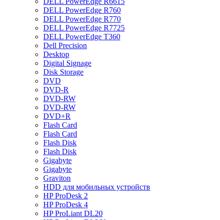
DELL PowerEdge R6615
DELL PowerEdge R760
DELL PowerEdge R770
DELL PowerEdge R7725
DELL PowerEdge T360
Dell Precision
Desktop
Digital Signage
Disk Storage
DVD
DVD-R
DVD-RW
DVD-RW
DVD+R
Flash Card
Flash Card
Flash Disk
Flash Disk
Gigabyte
Gigabyte
Graviton
HDD для мобильных устройств
HP ProDesk 2
HP ProDesk 4
HP ProLiant DL20