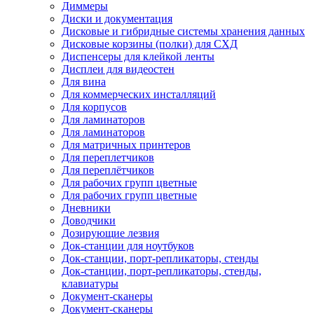
Диммеры
Диски и документация
Дисковые и гибридные системы хранения данных
Дисковые корзины (полки) для СХД
Диспенсеры для клейкой ленты
Дисплеи для видеостен
Для вина
Для коммерческих инсталляций
Для корпусов
Для ламинаторов
Для ламинаторов
Для матричных принтеров
Для переплетчиков
Для переплётчиков
Для рабочих групп цветные
Для рабочих групп цветные
Дневники
Доводчики
Дозирующие лезвия
Док-станции для ноутбуков
Док-станции, порт-репликаторы, стенды
Док-станции, порт-репликаторы, стенды,
клавиатуры
Документ-сканеры
Документ-сканеры