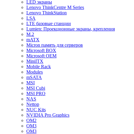
LED экраны
Lenovo ThinkCentre M Series
Lenovo ThinkStation
LSA
LTE базовые станции
Lumien: Проекционные экраны, крепления
M.2
mATX
Micron память для серверов
Microsoft BOX
Microsoft OEM
MiniITX
Mobile Rack
Modules
mSATA
MSI
MSI Cubi
MSI PRO
NAS
Nettop
NUC Kits
NVIDIA Pro Graphics
OM2
OM3
OM3