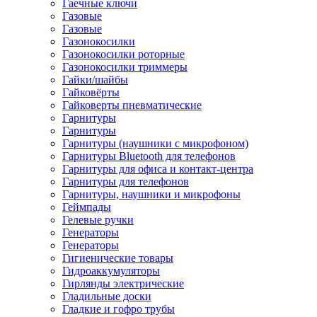
Гаечные ключи
Газовые
Газовые
Газонокосилки
Газонокосилки роторные
Газонокосилки триммеры
Гайки/шайбы
Гайковёрты
Гайковерты пневматические
Гарнитуры
Гарнитуры
Гарнитуры (наушники с микрофоном)
Гарнитуры Bluetooth для телефонов
Гарнитуры для офиса и контакт-центра
Гарнитуры для телефонов
Гарнитуры, наушники и микрофоны
Геймпады
Гелевые ручки
Генераторы
Генераторы
Гигиенические товары
Гидроаккумуляторы
Гирлянды электрические
Гладильные доски
Гладкие и гофро трубы