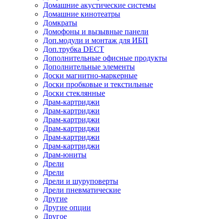
Домашние акустические системы
Домашние кинотеатры
Домкраты
Домофоны и вызывные панели
Доп.модули и монтаж для ИБП
Доп.трубка DECT
Дополнительные офисные продукты
Дополнительные элементы
Доски магнитно-маркерные
Доски пробковые и текстильные
Доски стеклянные
Драм-картриджи
Драм-картриджи
Драм-картриджи
Драм-картриджи
Драм-картриджи
Драм-картриджи
Драм-юниты
Дрели
Дрели
Дрели и шуруповерты
Дрели пневматические
Другие
Другие опции
Другое