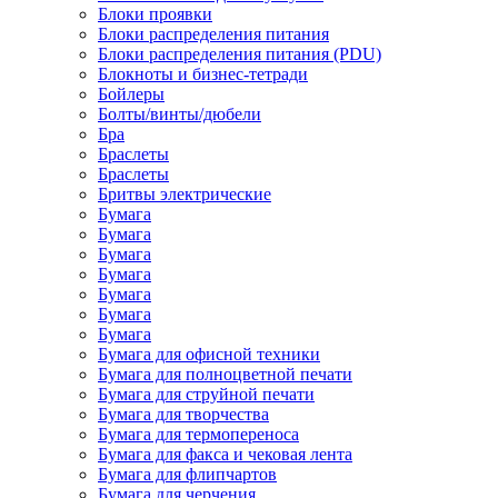
Блоки проявки
Блоки распределения питания
Блоки распределения питания (PDU)
Блокноты и бизнес-тетради
Бойлеры
Болты/винты/дюбели
Бра
Браслеты
Браслеты
Бритвы электрические
Бумага
Бумага
Бумага
Бумага
Бумага
Бумага
Бумага
Бумага для офисной техники
Бумага для полноцветной печати
Бумага для струйной печати
Бумага для творчества
Бумага для термопереноса
Бумага для факса и чековая лента
Бумага для флипчартов
Бумага для черчения