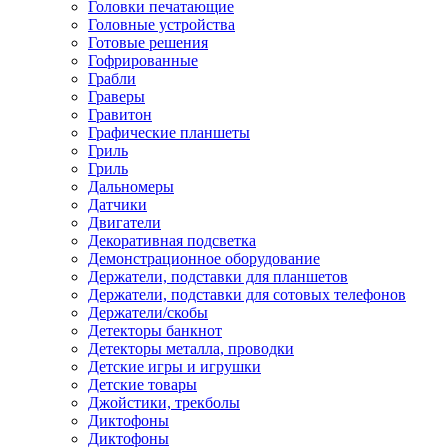
Головки печатающие
Головные устройства
Готовые решения
Гофрированные
Грабли
Граверы
Гравитон
Графические планшеты
Гриль
Гриль
Дальномеры
Датчики
Двигатели
Декоративная подсветка
Демонстрационное оборудование
Держатели, подставки для планшетов
Держатели, подставки для сотовых телефонов
Держатели/скобы
Детекторы банкнот
Детекторы металла, проводки
Детские игры и игрушки
Детские товары
Джойстики, трекболы
Диктофоны
Диктофоны