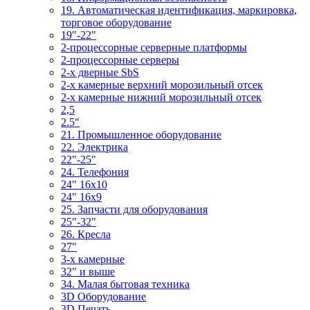
19. Автоматическая идентификация, маркировка,
торговое оборудование
19"-22"
2-процессорные серверные платформы
2-процессорные серверы
2-х дверные SbS
2-х камерные верхний морозильный отсек
2-х камерные нижний морозильный отсек
2,5
2.5"
21. Промышленное оборудование
22. Электрика
22"-25"
24. Телефония
24" 16x10
24" 16x9
25. Запчасти для оборудования
25"-32"
26. Кресла
27"
3-x камерные
32" и выше
34. Малая бытовая техника
3D Оборудование
3D Печать