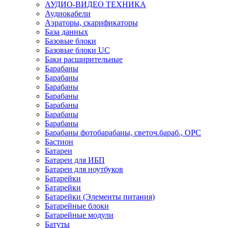
АУДИО-ВИДЕО ТЕХНИКА
Аудиокабели
Аэраторы, скарификаторы
База данных
Базовые блоки
Базовые блоки UC
Баки расширительные
Барабаны
Барабаны
Барабаны
Барабаны
Барабаны
Барабаны
Барабаны
Барабаны фотобарабаны, светоч.бараб., OPC
Бастион
Батареи
Батареи для ИБП
Батареи для ноутбуков
Батарейки
Батарейки
Батарейки (Элементы питания)
Батарейные блоки
Батарейные модули
Батуты