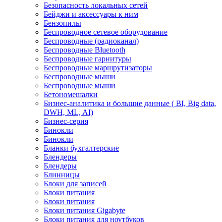
Безопасность локальных сетей
Бейджи и аксесcуары к ним
Бензопилы
Беспроводное сетевое оборудование
Беспроводные (радиоканал)
Беспроводные Bluetooth
Беспроводные гарнитуры
Беспроводные маршрутизаторы
Беспроводные мыши
Беспроводные мыши
Бетономешалки
Бизнес-аналитика и большие данные ( BI, Big data,
DWH, ML, AI)
Бизнес-серия
Бинокли
Бинокли
Бланки бухгалтерские
Блендеры
Блендеры
Блинницы
Блоки для записей
Блоки питания
Блоки питания
Блоки питания Gigabyte
Блоки питания для ноутбуков