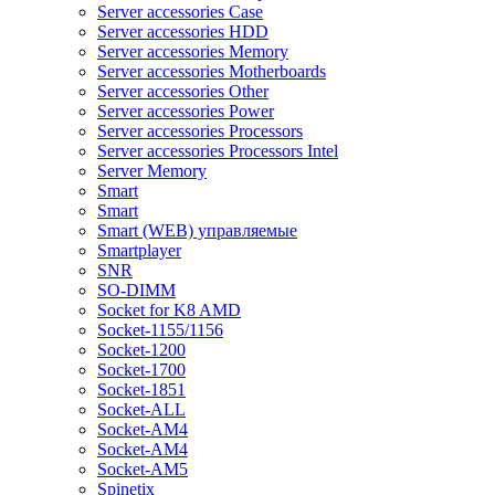
Server accessories Case
Server accessories HDD
Server accessories Memory
Server accessories Motherboards
Server accessories Other
Server accessories Power
Server accessories Processors
Server accessories Processors Intel
Server Memory
Smart
Smart
Smart (WEB) управляемые
Smartplayer
SNR
SO-DIMM
Socket for K8 AMD
Socket-1155/1156
Socket-1200
Socket-1700
Socket-1851
Socket-ALL
Socket-AM4
Socket-AM4
Socket-AM5
Spinetix