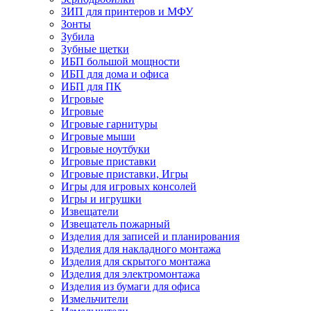
ЗИП для принтеров и МФУ
Зонты
Зубила
Зубные щетки
ИБП большой мощности
ИБП для дома и офиса
ИБП для ПК
Игровые
Игровые
Игровые гарнитуры
Игровые мыши
Игровые ноутбуки
Игровые приставки
Игровые приставки, Игры
Игры для игровых консолей
Игры и игрушки
Извещатели
Извещатель пожарный
Изделия для записей и планирования
Изделия для накладного монтажа
Изделия для скрытого монтажа
Изделия для электромонтажа
Изделия из бумаги для офиса
Измельчители