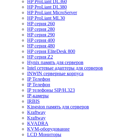
HP ProLiant DL360
HP ProLiant DL380
HP ProLiant MicroServer
HP ProLiant ML30
HP серия 260
HP серия 280
HP серия 290
HP серия 400
HP серия 480
HP серия EliteDesk 800
HP серия Z2
Hynix память для серверов
Intel сетевые адаптеры для серверов
INWIN серверные корпуса
IP Телефон
IP Телефон
IP телефоны SIP/H.323
IP-камеры
IRBIS
Kingston память для серверов
Kraftway
Kraftway
KVADRA
KVM-оборудование
LCD Мониторы