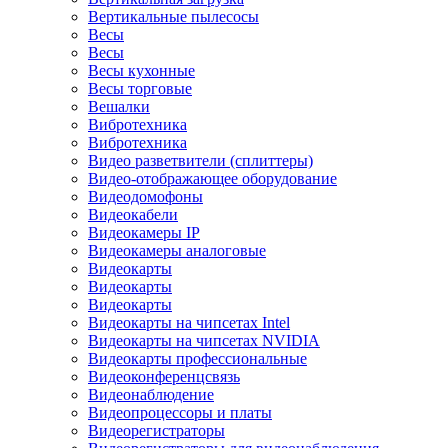
Вертикальные пылесосы
Весы
Весы
Весы кухонные
Весы торговые
Вешалки
Вибротехника
Вибротехника
Видео разветвители (сплиттеры)
Видео-отображающее оборудование
Видеодомофоны
Видеокабели
Видеокамеры IP
Видеокамеры аналоговые
Видеокарты
Видеокарты
Видеокарты
Видеокарты на чипсетах Intel
Видеокарты на чипсетах NVIDIA
Видеокарты профессиональные
Видеоконференцсвязь
Видеонаблюдение
Видеопроцессоры и платы
Видеорегистраторы