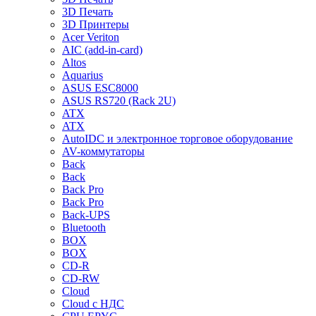
3D Печать
3D Принтеры
Acer Veriton
AIC (add-in-card)
Altos
Aquarius
ASUS ESC8000
ASUS RS720 (Rack 2U)
ATX
ATX
AutoIDC и электронное торговое оборудование
AV-коммутаторы
Back
Back
Back Pro
Back Pro
Back-UPS
Bluetooth
BOX
BOX
CD-R
CD-RW
Cloud
Cloud с НДС