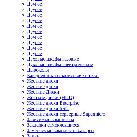
Другое
Другое
Другое
Другое
Другое
Другое
Другое
Другое
Другое
Другое
Духовые шкафы газовые
Духовые шкафы электрические
Дыроколы
Ежедневники и записные книжки
Жесткие диски
Жесткие диски
Жесткие Диски
Жёсткие диски (HDD)
Жесткие диски Enterprise
Жесткие диски SSD
Жесткие диски серверные Supermicro
Зависимые комплекты
Закладки самоклеящиеся
Заменяемые комплекты батарей
Замки