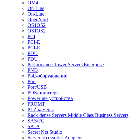
OM4
On-Line
On-Line
OpenYard
OS1OS2
OS1OS2
PCI
PCI-E
PCI-E
PDU
PDU
Performance Tower Servers Enterprise
PND
PoE-оборудование
Port
Port/USB
POS-принтеры
Powerline-устройства
PROMT
PTZ камеры
Rack-dense Servers Middle Class Business Servers
SAS/FC
SATA
Secret Net Studio
Server accessories Adapters