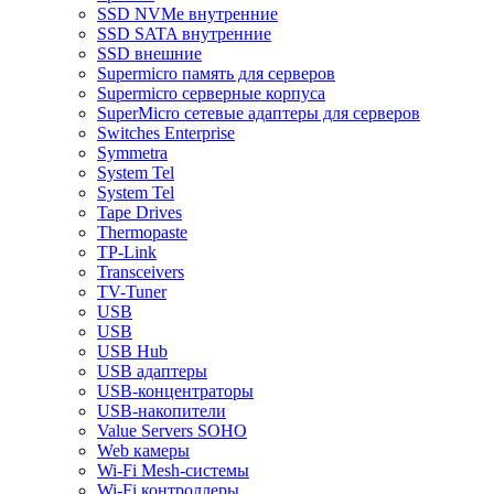
SSD NVMe внутренние
SSD SATA внутренние
SSD внешние
Supermicro память для серверов
Supermicro серверные корпуса
SuperMicro сетевые адаптеры для серверов
Switches Enterprise
Symmetra
System Tel
System Tel
Tape Drives
Thermopaste
TP-Link
Transceivers
TV-Tuner
USB
USB
USB Hub
USB адаптеры
USB-концентраторы
USB-накопители
Value Servers SOHO
Web камеры
Wi-Fi Mesh-системы
Wi-Fi контроллеры