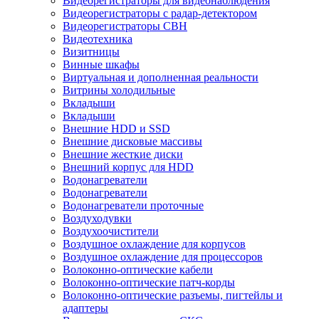
Видеорегистраторы для видеонаблюдения
Видеорегистраторы с радар-детектором
Видеорегистраторы СВН
Видеотехника
Визитницы
Винные шкафы
Виртуальная и дополненная реальности
Витрины холодильные
Вкладыши
Вкладыши
Внешние HDD и SSD
Внешние дисковые массивы
Внешние жесткие диски
Внешний корпус для HDD
Водонагреватели
Водонагреватели
Водонагреватели проточные
Воздуходувки
Воздухоочистители
Воздушное охлаждение для корпусов
Воздушное охлаждение для процессоров
Волоконно-оптические кабели
Волоконно-оптические патч-корды
Волоконно-оптические разъемы, пигтейлы и
адаптеры