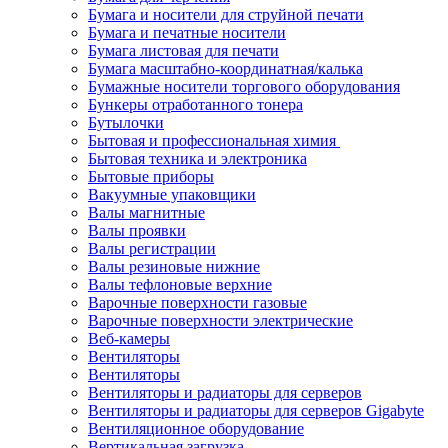
Бумага и носители для струйной печати
Бумага и печатные носители
Бумага листовая для печати
Бумага масштабно-координатная/калька
Бумажные носители торгового оборудования
Бункеры отработанного тонера
Бутылочки
Бытовая и профессиональная химия
Бытовая техника и электроника
Бытовые приборы
Вакуумные упаковщики
Валы магнитные
Валы проявки
Валы регистрации
Валы резиновые нижние
Валы тефлоновые верхние
Варочные поверхности газовые
Варочные поверхности электрические
Веб-камеры
Вентиляторы
Вентиляторы
Вентиляторы и радиаторы для серверов
Вентиляторы и радиаторы для серверов Gigabyte
Вентиляционное оборудование
Вертикальная загрузка