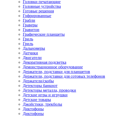
Головки печатающие
Головные устройства
Готовые решения
Гофрированные
Грабли
Граверы
Гравитон
Графические планшеты
Гриль
Гриль
Дальномеры
Датчики
Двигатели
Декоративная подсветка
Демонстрационное оборудование
Держатели, подставки для планшетов
Держатели, подставки для сотовых телефонов
Держатели/скобы
Детекторы банкнот
Детекторы металла, проводки
Детские игры и игрушки
Детские товары
Джойстики, трекболы
Диктофоны
Диктофоны