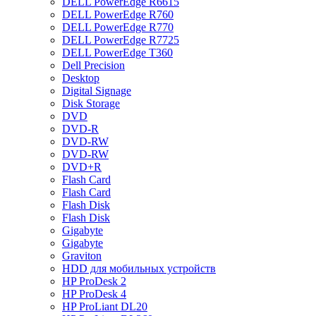
DELL PowerEdge R6615
DELL PowerEdge R760
DELL PowerEdge R770
DELL PowerEdge R7725
DELL PowerEdge T360
Dell Precision
Desktop
Digital Signage
Disk Storage
DVD
DVD-R
DVD-RW
DVD-RW
DVD+R
Flash Card
Flash Card
Flash Disk
Flash Disk
Gigabyte
Gigabyte
Graviton
HDD для мобильных устройств
HP ProDesk 2
HP ProDesk 4
HP ProLiant DL20