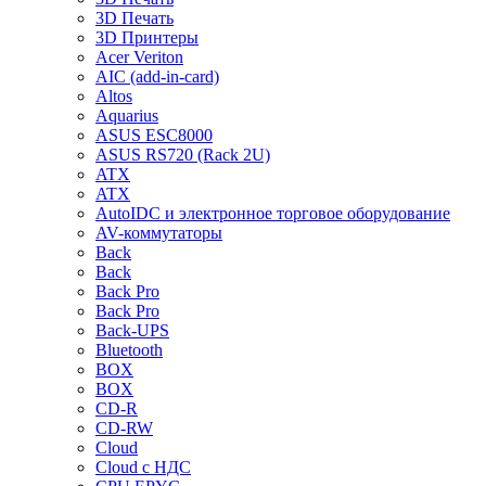
3D Печать
3D Принтеры
Acer Veriton
AIC (add-in-card)
Altos
Aquarius
ASUS ESC8000
ASUS RS720 (Rack 2U)
ATX
ATX
AutoIDC и электронное торговое оборудование
AV-коммутаторы
Back
Back
Back Pro
Back Pro
Back-UPS
Bluetooth
BOX
BOX
CD-R
CD-RW
Cloud
Cloud с НДС