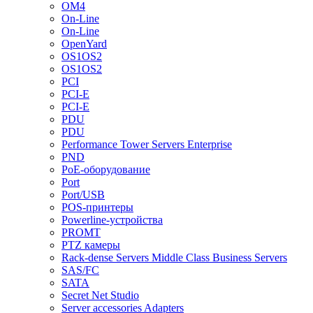
OM4
On-Line
On-Line
OpenYard
OS1OS2
OS1OS2
PCI
PCI-E
PCI-E
PDU
PDU
Performance Tower Servers Enterprise
PND
PoE-оборудование
Port
Port/USB
POS-принтеры
Powerline-устройства
PROMT
PTZ камеры
Rack-dense Servers Middle Class Business Servers
SAS/FC
SATA
Secret Net Studio
Server accessories Adapters