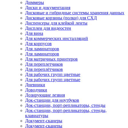
Диммеры
Диски и документация
Дисковые и гибридные системы хранения данных
Дисковые корзины (полки) для СХД
Диспенсеры для клейкой ленты
Дисплеи для видеостен
Для вина
Для коммерческих инсталляций
Для корпусов
Для ламинаторов
Для ламинаторов
Для матричных принтеров
Для переплетчиков
Для переплётчиков
Для рабочих групп цветные
Для рабочих групп цветные
Дневники
Доводчики
Дозирующие лезвия
Док-станции для ноутбуков
Док-станции, порт-репликаторы, стенды
Док-станции, порт-репликаторы, стенды,
клавиатуры
Документ-сканеры
Документ-сканеры