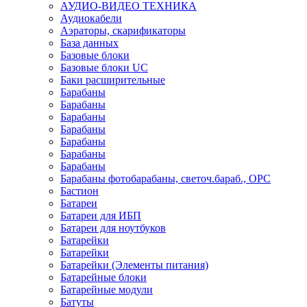
АУДИО-ВИДЕО ТЕХНИКА
Аудиокабели
Аэраторы, скарификаторы
База данных
Базовые блоки
Базовые блоки UC
Баки расширительные
Барабаны
Барабаны
Барабаны
Барабаны
Барабаны
Барабаны
Барабаны
Барабаны фотобарабаны, светоч.бараб., OPC
Бастион
Батареи
Батареи для ИБП
Батареи для ноутбуков
Батарейки
Батарейки
Батарейки (Элементы питания)
Батарейные блоки
Батарейные модули
Батуты