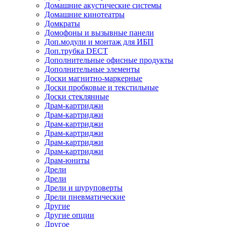
Домашние акустические системы
Домашние кинотеатры
Домкраты
Домофоны и вызывные панели
Доп.модули и монтаж для ИБП
Доп.трубка DECT
Дополнительные офисные продукты
Дополнительные элементы
Доски магнитно-маркерные
Доски пробковые и текстильные
Доски стеклянные
Драм-картриджи
Драм-картриджи
Драм-картриджи
Драм-картриджи
Драм-картриджи
Драм-картриджи
Драм-юниты
Дрели
Дрели
Дрели и шуруповерты
Дрели пневматические
Другие
Другие опции
Другое