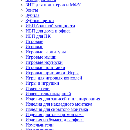
ЗИП для принтеров и МФУ
Зонты
Зубила
Зубные щетки
ИБП большой мощности
ИБП для дома и офиса
ИБП для ПК
Игровые
Игровые
Игровые гарнитуры
Игровые мыши
Игровые ноутбуки
Игровые приставки
Игровые приставки, Игры
Игры для игровых консолей
Игры и игрушки
Извещатели
Извещатель пожарный
Изделия для записей и планирования
Изделия для накладного монтажа
Изделия для скрытого монтажа
Изделия для электромонтажа
Изделия из бумаги для офиса
Измельчители