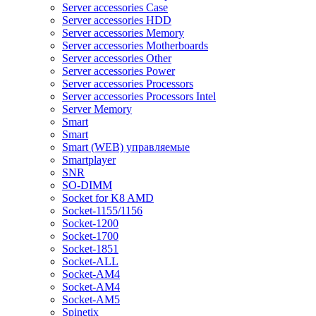
Server accessories Case
Server accessories HDD
Server accessories Memory
Server accessories Motherboards
Server accessories Other
Server accessories Power
Server accessories Processors
Server accessories Processors Intel
Server Memory
Smart
Smart
Smart (WEB) управляемые
Smartplayer
SNR
SO-DIMM
Socket for K8 AMD
Socket-1155/1156
Socket-1200
Socket-1700
Socket-1851
Socket-ALL
Socket-AM4
Socket-AM4
Socket-AM5
Spinetix