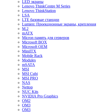
LED экраны
Lenovo ThinkCentre M Series
Lenovo ThinkStation
LSA
LTE базовые станции
Lumien: Проекционные экраны, крепления
M.2
mATX
Micron память для серверов
Microsoft BOX
Microsoft OEM
MiniITX
Mobile Rack
Modules
mSATA
MSI
MSI Cubi
MSI PRO
NAS
Nettop
NUC Kits
NVIDIA Pro Graphics
OM2
OM3
OM3