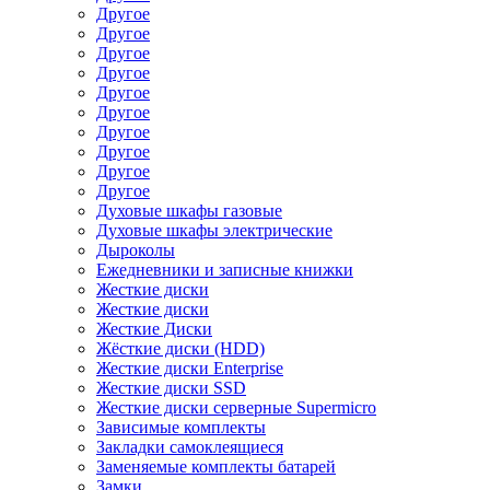
Другое
Другое
Другое
Другое
Другое
Другое
Другое
Другое
Другое
Другое
Духовые шкафы газовые
Духовые шкафы электрические
Дыроколы
Ежедневники и записные книжки
Жесткие диски
Жесткие диски
Жесткие Диски
Жёсткие диски (HDD)
Жесткие диски Enterprise
Жесткие диски SSD
Жесткие диски серверные Supermicro
Зависимые комплекты
Закладки самоклеящиеся
Заменяемые комплекты батарей
Замки