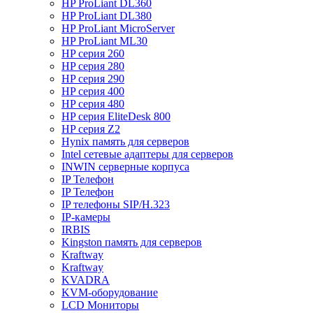
HP ProLiant DL360
HP ProLiant DL380
HP ProLiant MicroServer
HP ProLiant ML30
HP серия 260
HP серия 280
HP серия 290
HP серия 400
HP серия 480
HP серия EliteDesk 800
HP серия Z2
Hynix память для серверов
Intel сетевые адаптеры для серверов
INWIN серверные корпуса
IP Телефон
IP Телефон
IP телефоны SIP/H.323
IP-камеры
IRBIS
Kingston память для серверов
Kraftway
Kraftway
KVADRA
KVM-оборудование
LCD Мониторы