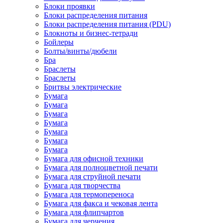
Блоки проявки
Блоки распределения питания
Блоки распределения питания (PDU)
Блокноты и бизнес-тетради
Бойлеры
Болты/винты/дюбели
Бра
Браслеты
Браслеты
Бритвы электрические
Бумага
Бумага
Бумага
Бумага
Бумага
Бумага
Бумага
Бумага для офисной техники
Бумага для полноцветной печати
Бумага для струйной печати
Бумага для творчества
Бумага для термопереноса
Бумага для факса и чековая лента
Бумага для флипчартов
Бумага для черчения