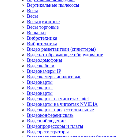
Вертикальные пылесосы
Весы
Весы
Весы кухонные
Весы торговые
Вешалки
Вибротехника
Вибротехника
Видео разветвители (сплиттеры)
Видео-отображающее оборудование
Видеодомофоны
Видеокабели
Видеокамеры IP
Видеокамеры аналоговые
Видеокарты
Видеокарты
Видеокарты
Видеокарты на чипсетах Intel
Видеокарты на чипсетах NVIDIA
Видеокарты профессиональные
Видеоконференцсвязь
Видеонаблюдение
Видеопроцессоры и платы
Видеорегистраторы