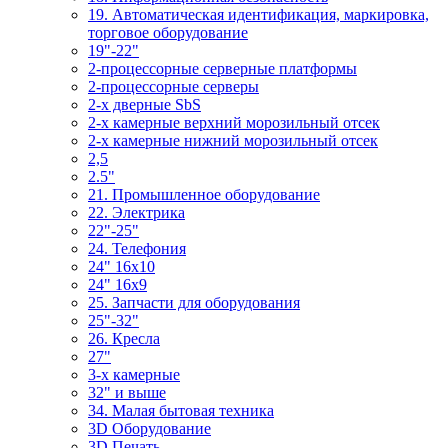
19. Автоматическая идентификация, маркировка,
торговое оборудование
19"-22"
2-процессорные серверные платформы
2-процессорные серверы
2-х дверные SbS
2-х камерные верхний морозильный отсек
2-х камерные нижний морозильный отсек
2,5
2.5"
21. Промышленное оборудование
22. Электрика
22"-25"
24. Телефония
24" 16x10
24" 16x9
25. Запчасти для оборудования
25"-32"
26. Кресла
27"
3-x камерные
32" и выше
34. Малая бытовая техника
3D Оборудование
3D Печать