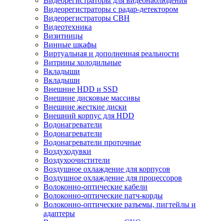
Видеорегистраторы для видеонаблюдения
Видеорегистраторы с радар-детектором
Видеорегистраторы СВН
Видеотехника
Визитницы
Винные шкафы
Виртуальная и дополненная реальности
Витрины холодильные
Вкладыши
Вкладыши
Внешние HDD и SSD
Внешние дисковые массивы
Внешние жесткие диски
Внешний корпус для HDD
Водонагреватели
Водонагреватели
Водонагреватели проточные
Воздуходувки
Воздухоочистители
Воздушное охлаждение для корпусов
Воздушное охлаждение для процессоров
Волоконно-оптические кабели
Волоконно-оптические патч-корды
Волоконно-оптические разъемы, пигтейлы и
адаптеры