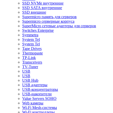
SSD NVMe внутренние
SSD SATA внутренние
SSD внешние
Supermicro память для серверов
Supermicro серверные корпуса
SuperMicro сетевые адаптеры для серверов
Switches Enterprise
Symmetra
System Tel
System Tel
Tape Drives
Thermopaste
TP-Link
Transceivers
TV-Tuner
USB
USB
USB Hub
USB адаптеры
USB-концентраторы
USB-накопители
Value Servers SOHO
Web камеры
Wi-Fi Mesh-системы
Wi-Fi контроллеры