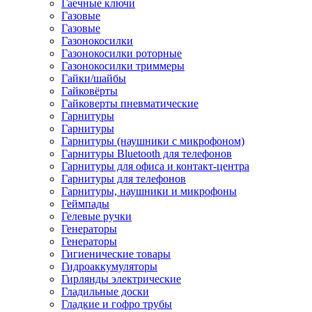
Гаечные ключи
Газовые
Газовые
Газонокосилки
Газонокосилки роторные
Газонокосилки триммеры
Гайки/шайбы
Гайковёрты
Гайковерты пневматические
Гарнитуры
Гарнитуры
Гарнитуры (наушники с микрофоном)
Гарнитуры Bluetooth для телефонов
Гарнитуры для офиса и контакт-центра
Гарнитуры для телефонов
Гарнитуры, наушники и микрофоны
Геймпады
Гелевые ручки
Генераторы
Генераторы
Гигиенические товары
Гидроаккумуляторы
Гирлянды электрические
Гладильные доски
Гладкие и гофро трубы