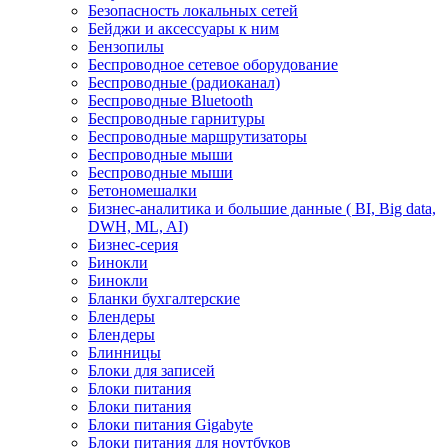
Безопасность локальных сетей
Бейджи и аксесcуары к ним
Бензопилы
Беспроводное сетевое оборудование
Беспроводные (радиоканал)
Беспроводные Bluetooth
Беспроводные гарнитуры
Беспроводные маршрутизаторы
Беспроводные мыши
Беспроводные мыши
Бетономешалки
Бизнес-аналитика и большие данные ( BI, Big data,
DWH, ML, AI)
Бизнес-серия
Бинокли
Бинокли
Бланки бухгалтерские
Блендеры
Блендеры
Блинницы
Блоки для записей
Блоки питания
Блоки питания
Блоки питания Gigabyte
Блоки питания для ноутбуков