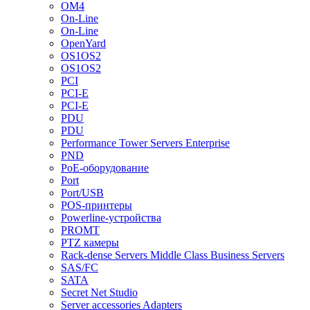
OM4
On-Line
On-Line
OpenYard
OS1OS2
OS1OS2
PCI
PCI-E
PCI-E
PDU
PDU
Performance Tower Servers Enterprise
PND
PoE-оборудование
Port
Port/USB
POS-принтеры
Powerline-устройства
PROMT
PTZ камеры
Rack-dense Servers Middle Class Business Servers
SAS/FC
SATA
Secret Net Studio
Server accessories Adapters