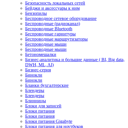
Безопасность локальных сетей
Бейджи и аксесcуары к ним
Бензопилы
Беспроводное сетевое оборудование
Беспроводные (радиоканал)
Беспроводные Bluetooth
Беспроводные гарнитуры
Беспроводные маршрутизаторы
Беспроводные мыши
Беспроводные мыши
Бетономешалки
Бизнес-аналитика и большие данные ( BI, Big data,
DWH, ML, AI)
Бизнес-серия
Бинокли
Бинокли
Бланки бухгалтерские
Блендеры
Блендеры
Блинницы
Блоки для записей
Блоки питания
Блоки питания
Блоки питания Gigabyte
Блоки питания для ноутбуков