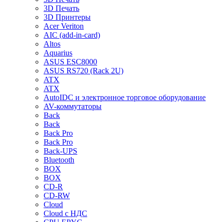
3D Печать
3D Принтеры
Acer Veriton
AIC (add-in-card)
Altos
Aquarius
ASUS ESC8000
ASUS RS720 (Rack 2U)
ATX
ATX
AutoIDC и электронное торговое оборудование
AV-коммутаторы
Back
Back
Back Pro
Back Pro
Back-UPS
Bluetooth
BOX
BOX
CD-R
CD-RW
Cloud
Cloud с НДС