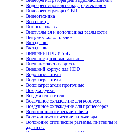
Видеорегистраторы для видеонаблюдения
Видеорегистраторы с радар-детектором
Видеорегистраторы СВН
Видеотехника
Визитницы
Винные шкафы
Виртуальная и дополненная реальности
Витрины холодильные
Вкладыши
Вкладыши
Внешние HDD и SSD
Внешние дисковые массивы
Внешние жесткие диски
Внешний корпус для HDD
Водонагреватели
Водонагреватели
Водонагреватели проточные
Воздуходувки
Воздухоочистители
Воздушное охлаждение для корпусов
Воздушное охлаждение для процессоров
Волоконно-оптические кабели
Волоконно-оптические патч-корды
Волоконно-оптические разъемы, пигтейлы и
адаптеры