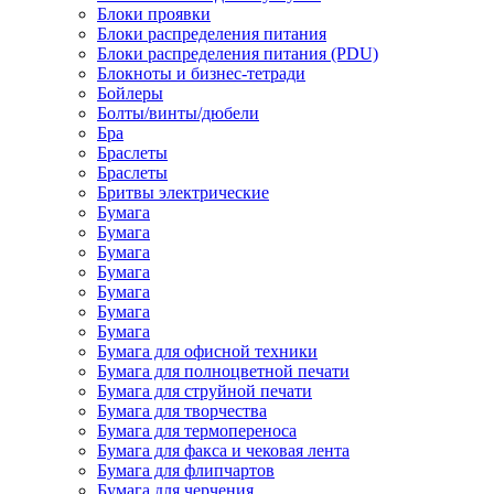
Блоки проявки
Блоки распределения питания
Блоки распределения питания (PDU)
Блокноты и бизнес-тетради
Бойлеры
Болты/винты/дюбели
Бра
Браслеты
Браслеты
Бритвы электрические
Бумага
Бумага
Бумага
Бумага
Бумага
Бумага
Бумага
Бумага для офисной техники
Бумага для полноцветной печати
Бумага для струйной печати
Бумага для творчества
Бумага для термопереноса
Бумага для факса и чековая лента
Бумага для флипчартов
Бумага для черчения