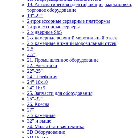
19. Автоматическая идентификация, маркировка,
торговое оборудование
19"-22"
2-процессорные серверные платформы
2-процессорные серверы
2-х дверные SbS
2-х камерные верхний морозильный отсек
2-х камерные нижний морозильный отсек
2,5
2.5"
21. Промышленное оборудование
22. Электрика
22"-25"
24. Телефония
24" 16x10
24" 16x9
25. Запчасти для оборудования
25"-32"
26. Кресла
27"
3-x камерные
32" и выше
34. Малая бытовая техника
3D Оборудование
3D Печать