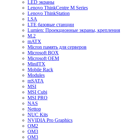
LED экраны
Lenovo ThinkCentre M Series
Lenovo ThinkStation
LSA
LTE базовые станции
Lumien: Проекционные экраны, крепления
M.2
mATX
Micron память для серверов
Microsoft BOX
Microsoft OEM
MiniITX
Mobile Rack
Modules
mSATA
MSI
MSI Cubi
MSI PRO
NAS
Nettop
NUC Kits
NVIDIA Pro Graphics
OM2
OM3
OM3