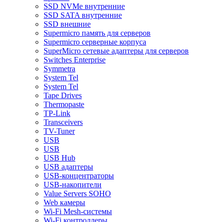
SSD NVMe внутренние
SSD SATA внутренние
SSD внешние
Supermicro память для серверов
Supermicro серверные корпуса
SuperMicro сетевые адаптеры для серверов
Switches Enterprise
Symmetra
System Tel
System Tel
Tape Drives
Thermopaste
TP-Link
Transceivers
TV-Tuner
USB
USB
USB Hub
USB адаптеры
USB-концентраторы
USB-накопители
Value Servers SOHO
Web камеры
Wi-Fi Mesh-системы
Wi-Fi контроллеры