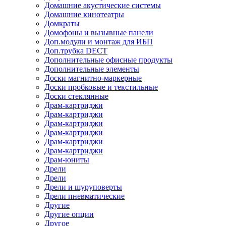
Домашние акустические системы
Домашние кинотеатры
Домкраты
Домофоны и вызывные панели
Доп.модули и монтаж для ИБП
Доп.трубка DECT
Дополнительные офисные продукты
Дополнительные элементы
Доски магнитно-маркерные
Доски пробковые и текстильные
Доски стеклянные
Драм-картриджи
Драм-картриджи
Драм-картриджи
Драм-картриджи
Драм-картриджи
Драм-картриджи
Драм-юниты
Дрели
Дрели
Дрели и шуруповерты
Дрели пневматические
Другие
Другие опции
Другое