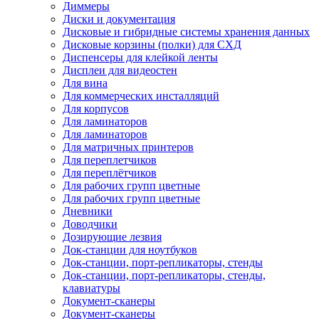
Диммеры
Диски и документация
Дисковые и гибридные системы хранения данных
Дисковые корзины (полки) для СХД
Диспенсеры для клейкой ленты
Дисплеи для видеостен
Для вина
Для коммерческих инсталляций
Для корпусов
Для ламинаторов
Для ламинаторов
Для матричных принтеров
Для переплетчиков
Для переплётчиков
Для рабочих групп цветные
Для рабочих групп цветные
Дневники
Доводчики
Дозирующие лезвия
Док-станции для ноутбуков
Док-станции, порт-репликаторы, стенды
Док-станции, порт-репликаторы, стенды,
клавиатуры
Документ-сканеры
Документ-сканеры