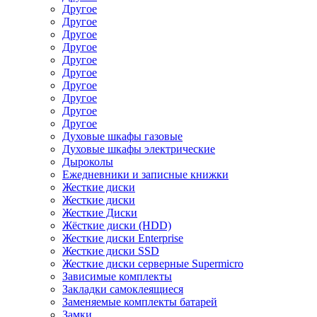
Другое
Другое
Другое
Другое
Другое
Другое
Другое
Другое
Другое
Другое
Духовые шкафы газовые
Духовые шкафы электрические
Дыроколы
Ежедневники и записные книжки
Жесткие диски
Жесткие диски
Жесткие Диски
Жёсткие диски (HDD)
Жесткие диски Enterprise
Жесткие диски SSD
Жесткие диски серверные Supermicro
Зависимые комплекты
Закладки самоклеящиеся
Заменяемые комплекты батарей
Замки