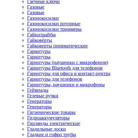
Гаечные ключи
Газовые
Газовые
Газонокосилки
Газонокосилки роторные
Газонокосилки триммеры
Гайки/шайбы
Гайковёрты
Гайковерты пневматические
Гарнитуры
Гарнитуры
Гарнитуры (наушники с микрофоном)
Гарнитуры Bluetooth для телефонов
Гарнитуры для офиса и контакт-центра
Гарнитуры для телефонов
Гарнитуры, наушники и микрофоны
Геймпады
Гелевые ручки
Генераторы
Генераторы
Гигиенические товары
Гидроаккумуляторы
Гирлянды электрические
Гладильные доски
Гладкие и гофро трубы