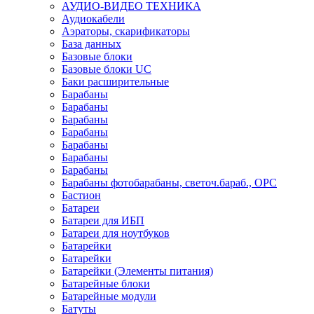
АУДИО-ВИДЕО ТЕХНИКА
Аудиокабели
Аэраторы, скарификаторы
База данных
Базовые блоки
Базовые блоки UC
Баки расширительные
Барабаны
Барабаны
Барабаны
Барабаны
Барабаны
Барабаны
Барабаны
Барабаны фотобарабаны, светоч.бараб., OPC
Бастион
Батареи
Батареи для ИБП
Батареи для ноутбуков
Батарейки
Батарейки
Батарейки (Элементы питания)
Батарейные блоки
Батарейные модули
Батуты