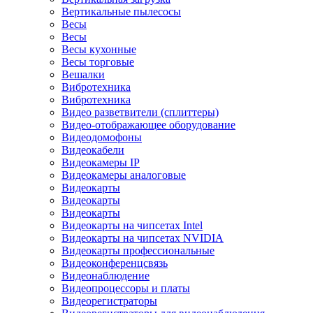
Вертикальные пылесосы
Весы
Весы
Весы кухонные
Весы торговые
Вешалки
Вибротехника
Вибротехника
Видео разветвители (сплиттеры)
Видео-отображающее оборудование
Видеодомофоны
Видеокабели
Видеокамеры IP
Видеокамеры аналоговые
Видеокарты
Видеокарты
Видеокарты
Видеокарты на чипсетах Intel
Видеокарты на чипсетах NVIDIA
Видеокарты профессиональные
Видеоконференцсвязь
Видеонаблюдение
Видеопроцессоры и платы
Видеорегистраторы