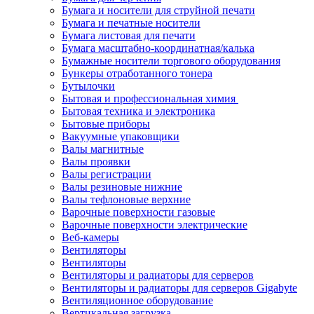
Бумага и носители для струйной печати
Бумага и печатные носители
Бумага листовая для печати
Бумага масштабно-координатная/калька
Бумажные носители торгового оборудования
Бункеры отработанного тонера
Бутылочки
Бытовая и профессиональная химия
Бытовая техника и электроника
Бытовые приборы
Вакуумные упаковщики
Валы магнитные
Валы проявки
Валы регистрации
Валы резиновые нижние
Валы тефлоновые верхние
Варочные поверхности газовые
Варочные поверхности электрические
Веб-камеры
Вентиляторы
Вентиляторы
Вентиляторы и радиаторы для серверов
Вентиляторы и радиаторы для серверов Gigabyte
Вентиляционное оборудование
Вертикальная загрузка