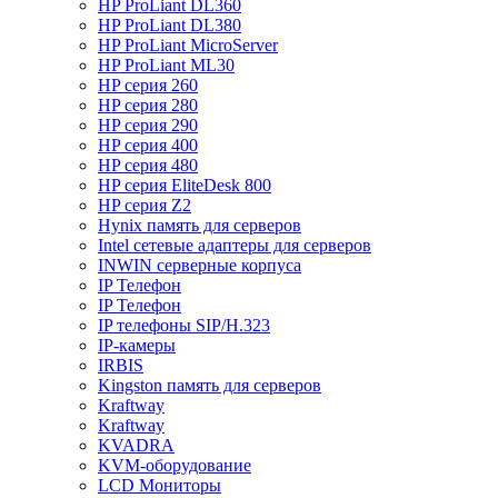
HP ProLiant DL360
HP ProLiant DL380
HP ProLiant MicroServer
HP ProLiant ML30
HP серия 260
HP серия 280
HP серия 290
HP серия 400
HP серия 480
HP серия EliteDesk 800
HP серия Z2
Hynix память для серверов
Intel сетевые адаптеры для серверов
INWIN серверные корпуса
IP Телефон
IP Телефон
IP телефоны SIP/H.323
IP-камеры
IRBIS
Kingston память для серверов
Kraftway
Kraftway
KVADRA
KVM-оборудование
LCD Мониторы