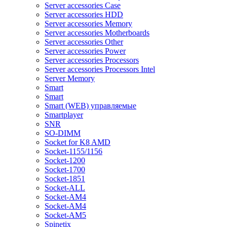
Server accessories Case
Server accessories HDD
Server accessories Memory
Server accessories Motherboards
Server accessories Other
Server accessories Power
Server accessories Processors
Server accessories Processors Intel
Server Memory
Smart
Smart
Smart (WEB) управляемые
Smartplayer
SNR
SO-DIMM
Socket for K8 AMD
Socket-1155/1156
Socket-1200
Socket-1700
Socket-1851
Socket-ALL
Socket-AM4
Socket-AM4
Socket-AM5
Spinetix