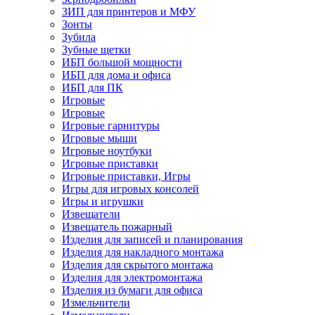
ЗИП для принтеров и МФУ
Зонты
Зубила
Зубные щетки
ИБП большой мощности
ИБП для дома и офиса
ИБП для ПК
Игровые
Игровые
Игровые гарнитуры
Игровые мыши
Игровые ноутбуки
Игровые приставки
Игровые приставки, Игры
Игры для игровых консолей
Игры и игрушки
Извещатели
Извещатель пожарный
Изделия для записей и планирования
Изделия для накладного монтажа
Изделия для скрытого монтажа
Изделия для электромонтажа
Изделия из бумаги для офиса
Измельчители