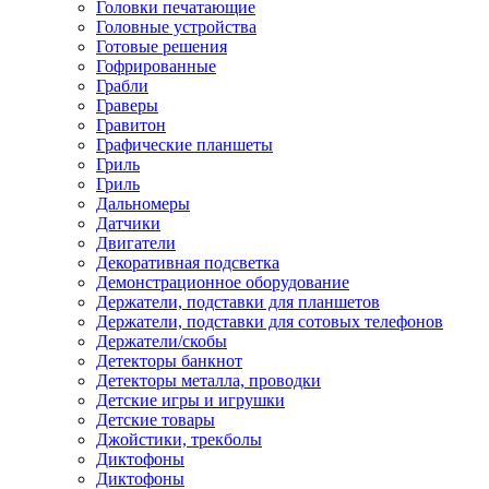
Головки печатающие
Головные устройства
Готовые решения
Гофрированные
Грабли
Граверы
Гравитон
Графические планшеты
Гриль
Гриль
Дальномеры
Датчики
Двигатели
Декоративная подсветка
Демонстрационное оборудование
Держатели, подставки для планшетов
Держатели, подставки для сотовых телефонов
Держатели/скобы
Детекторы банкнот
Детекторы металла, проводки
Детские игры и игрушки
Детские товары
Джойстики, трекболы
Диктофоны
Диктофоны