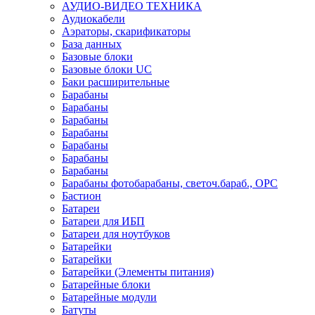
АУДИО-ВИДЕО ТЕХНИКА
Аудиокабели
Аэраторы, скарификаторы
База данных
Базовые блоки
Базовые блоки UC
Баки расширительные
Барабаны
Барабаны
Барабаны
Барабаны
Барабаны
Барабаны
Барабаны
Барабаны фотобарабаны, светоч.бараб., OPC
Бастион
Батареи
Батареи для ИБП
Батареи для ноутбуков
Батарейки
Батарейки
Батарейки (Элементы питания)
Батарейные блоки
Батарейные модули
Батуты