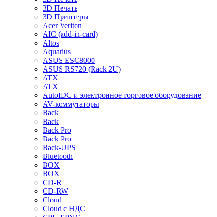
3D Печать
3D Принтеры
Acer Veriton
AIC (add-in-card)
Altos
Aquarius
ASUS ESC8000
ASUS RS720 (Rack 2U)
ATX
ATX
AutoIDC и электронное торговое оборудование
AV-коммутаторы
Back
Back
Back Pro
Back Pro
Back-UPS
Bluetooth
BOX
BOX
CD-R
CD-RW
Cloud
Cloud с НДС