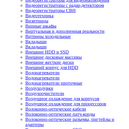
Видеорегистраторы для видеонаблюдения
Видеорегистраторы с радар-детектором
Видеорегистраторы СВН
Видеотехника
Визитницы
Винные шкафы
Виртуальная и дополненная реальности
Витрины холодильные
Вкладыши
Вкладыши
Внешние HDD и SSD
Внешние дисковые массивы
Внешние жесткие диски
Внешний корпус для HDD
Водонагреватели
Водонагреватели
Водонагреватели проточные
Воздуходувки
Воздухоочистители
Воздушное охлаждение для корпусов
Воздушное охлаждение для процессоров
Волоконно-оптические кабели
Волоконно-оптические патч-корды
Волоконно-оптические разъемы, пигтейлы и
адаптеры