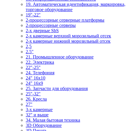
19. Автоматическая идентификация, маркировка,
торговое оборудование
19"-22"
2-процессорные серверные платформы
2-процессорные серверы
2-х дверные SbS
2-х камерные верхний морозильный отсек
2-х камерные нижний морозильный отсек
2,5
2.5"
21. Промышленное оборудование
22. Электрика
22"-25"
24. Телефония
24" 16x10
24" 16x9
25. Запчасти для оборудования
25"-32"
26. Кресла
27"
3-x камерные
32" и выше
34. Малая бытовая техника
3D Оборудование
3D Печать