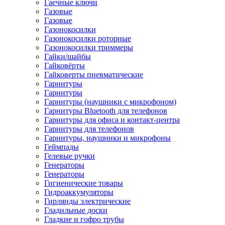
Гаечные ключи
Газовые
Газовые
Газонокосилки
Газонокосилки роторные
Газонокосилки триммеры
Гайки/шайбы
Гайковёрты
Гайковерты пневматические
Гарнитуры
Гарнитуры
Гарнитуры (наушники с микрофоном)
Гарнитуры Bluetooth для телефонов
Гарнитуры для офиса и контакт-центра
Гарнитуры для телефонов
Гарнитуры, наушники и микрофоны
Геймпады
Гелевые ручки
Генераторы
Генераторы
Гигиенические товары
Гидроаккумуляторы
Гирлянды электрические
Гладильные доски
Гладкие и гофро трубы