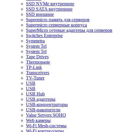
SSD NVMe внутренние
SSD SATA внутренние
SSD внешние
Supermicro память для серверов
Supermicro серверные корпуса
SuperMicro сетевые адаптеры для серверов
Switches Enterprise
Symmetra
System Tel
System Tel
Tape Drives
Thermopaste
TP-Link
Transceivers
TV-Tuner
USB
USB
USB Hub
USB адаптеры
USB-концентраторы
USB-накопители
Value Servers SOHO
Web камеры
Wi-Fi Mesh-системы
Wi-Fi контроллеры