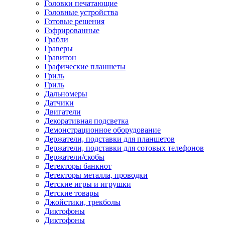
Головки печатающие
Головные устройства
Готовые решения
Гофрированные
Грабли
Граверы
Гравитон
Графические планшеты
Гриль
Гриль
Дальномеры
Датчики
Двигатели
Декоративная подсветка
Демонстрационное оборудование
Держатели, подставки для планшетов
Держатели, подставки для сотовых телефонов
Держатели/скобы
Детекторы банкнот
Детекторы металла, проводки
Детские игры и игрушки
Детские товары
Джойстики, трекболы
Диктофоны
Диктофоны