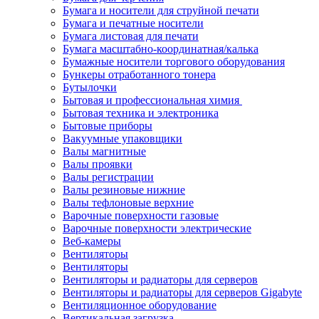
Бумага и носители для струйной печати
Бумага и печатные носители
Бумага листовая для печати
Бумага масштабно-координатная/калька
Бумажные носители торгового оборудования
Бункеры отработанного тонера
Бутылочки
Бытовая и профессиональная химия
Бытовая техника и электроника
Бытовые приборы
Вакуумные упаковщики
Валы магнитные
Валы проявки
Валы регистрации
Валы резиновые нижние
Валы тефлоновые верхние
Варочные поверхности газовые
Варочные поверхности электрические
Веб-камеры
Вентиляторы
Вентиляторы
Вентиляторы и радиаторы для серверов
Вентиляторы и радиаторы для серверов Gigabyte
Вентиляционное оборудование
Вертикальная загрузка