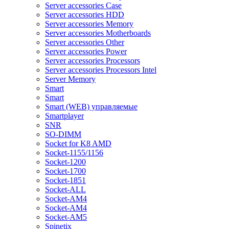
Server accessories Case
Server accessories HDD
Server accessories Memory
Server accessories Motherboards
Server accessories Other
Server accessories Power
Server accessories Processors
Server accessories Processors Intel
Server Memory
Smart
Smart
Smart (WEB) управляемые
Smartplayer
SNR
SO-DIMM
Socket for K8 AMD
Socket-1155/1156
Socket-1200
Socket-1700
Socket-1851
Socket-ALL
Socket-AM4
Socket-AM4
Socket-AM5
Spinetix