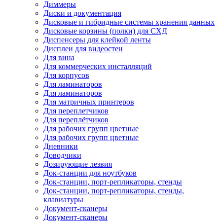
Диммеры
Диски и документация
Дисковые и гибридные системы хранения данных
Дисковые корзины (полки) для СХД
Диспенсеры для клейкой ленты
Дисплеи для видеостен
Для вина
Для коммерческих инсталляций
Для корпусов
Для ламинаторов
Для ламинаторов
Для матричных принтеров
Для переплетчиков
Для переплётчиков
Для рабочих групп цветные
Для рабочих групп цветные
Дневники
Доводчики
Дозирующие лезвия
Док-станции для ноутбуков
Док-станции, порт-репликаторы, стенды
Док-станции, порт-репликаторы, стенды,
клавиатуры
Документ-сканеры
Документ-сканеры