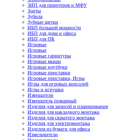
ЗИП для принтеров и МФУ
Зонты
Зубила
Зубные щетки
ИБП большой мощности
ИБП для дома и офиса
ИБП для ПК
Игровые
Игровые
Игровые гарнитуры
Игровые мыши
Игровые ноутбуки
Игровые приставки
Игровые приставки, Игры
Игры для игровых консолей
Игры и игрушки
Извещатели
Извещатель пожарный
Изделия для записей и планирования
Изделия для накладного монтажа
Изделия для скрытого монтажа
Изделия для электромонтажа
Изделия из бумаги для офиса
Измельчители