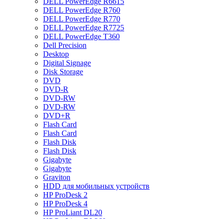
DELL PowerEdge R6615
DELL PowerEdge R760
DELL PowerEdge R770
DELL PowerEdge R7725
DELL PowerEdge T360
Dell Precision
Desktop
Digital Signage
Disk Storage
DVD
DVD-R
DVD-RW
DVD-RW
DVD+R
Flash Card
Flash Card
Flash Disk
Flash Disk
Gigabyte
Gigabyte
Graviton
HDD для мобильных устройств
HP ProDesk 2
HP ProDesk 4
HP ProLiant DL20