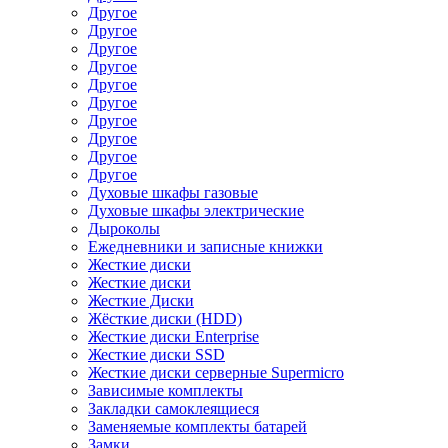
Другое
Другое
Другое
Другое
Другое
Другое
Другое
Другое
Другое
Другое
Духовые шкафы газовые
Духовые шкафы электрические
Дыроколы
Ежедневники и записные книжки
Жесткие диски
Жесткие диски
Жесткие Диски
Жёсткие диски (HDD)
Жесткие диски Enterprise
Жесткие диски SSD
Жесткие диски серверные Supermicro
Зависимые комплекты
Закладки самоклеящиеся
Заменяемые комплекты батарей
Замки