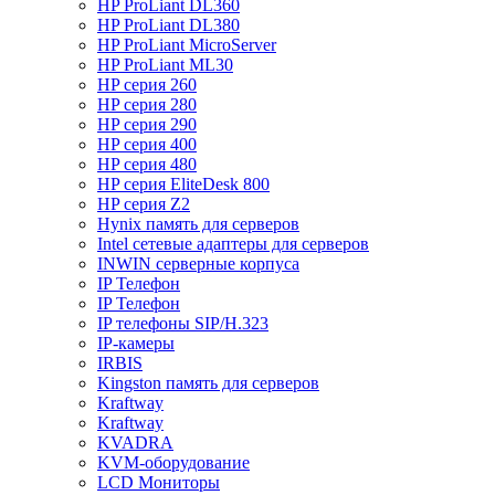
HP ProLiant DL360
HP ProLiant DL380
HP ProLiant MicroServer
HP ProLiant ML30
HP серия 260
HP серия 280
HP серия 290
HP серия 400
HP серия 480
HP серия EliteDesk 800
HP серия Z2
Hynix память для серверов
Intel сетевые адаптеры для серверов
INWIN серверные корпуса
IP Телефон
IP Телефон
IP телефоны SIP/H.323
IP-камеры
IRBIS
Kingston память для серверов
Kraftway
Kraftway
KVADRA
KVM-оборудование
LCD Мониторы