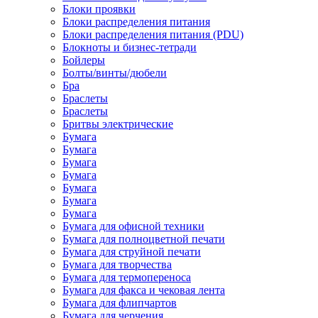
Блоки проявки
Блоки распределения питания
Блоки распределения питания (PDU)
Блокноты и бизнес-тетради
Бойлеры
Болты/винты/дюбели
Бра
Браслеты
Браслеты
Бритвы электрические
Бумага
Бумага
Бумага
Бумага
Бумага
Бумага
Бумага
Бумага для офисной техники
Бумага для полноцветной печати
Бумага для струйной печати
Бумага для творчества
Бумага для термопереноса
Бумага для факса и чековая лента
Бумага для флипчартов
Бумага для черчения