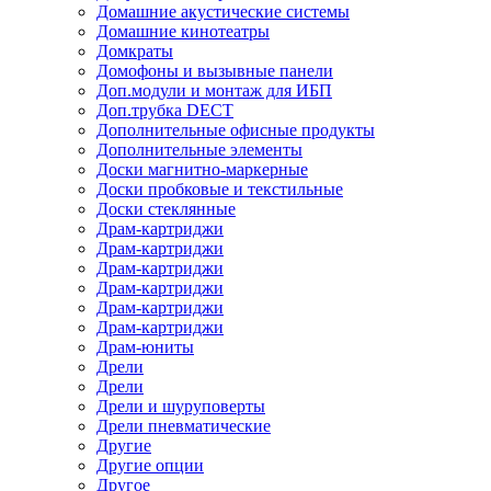
Домашние акустические системы
Домашние кинотеатры
Домкраты
Домофоны и вызывные панели
Доп.модули и монтаж для ИБП
Доп.трубка DECT
Дополнительные офисные продукты
Дополнительные элементы
Доски магнитно-маркерные
Доски пробковые и текстильные
Доски стеклянные
Драм-картриджи
Драм-картриджи
Драм-картриджи
Драм-картриджи
Драм-картриджи
Драм-картриджи
Драм-юниты
Дрели
Дрели
Дрели и шуруповерты
Дрели пневматические
Другие
Другие опции
Другое