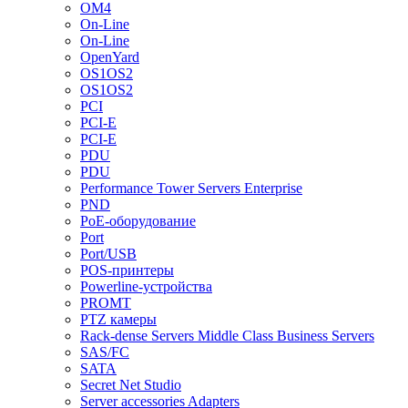
OM4
On-Line
On-Line
OpenYard
OS1OS2
OS1OS2
PCI
PCI-E
PCI-E
PDU
PDU
Performance Tower Servers Enterprise
PND
PoE-оборудование
Port
Port/USB
POS-принтеры
Powerline-устройства
PROMT
PTZ камеры
Rack-dense Servers Middle Class Business Servers
SAS/FC
SATA
Secret Net Studio
Server accessories Adapters