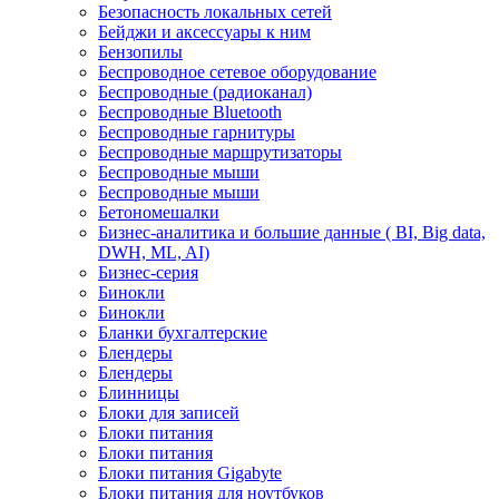
Безопасность локальных сетей
Бейджи и аксесcуары к ним
Бензопилы
Беспроводное сетевое оборудование
Беспроводные (радиоканал)
Беспроводные Bluetooth
Беспроводные гарнитуры
Беспроводные маршрутизаторы
Беспроводные мыши
Беспроводные мыши
Бетономешалки
Бизнес-аналитика и большие данные ( BI, Big data,
DWH, ML, AI)
Бизнес-серия
Бинокли
Бинокли
Бланки бухгалтерские
Блендеры
Блендеры
Блинницы
Блоки для записей
Блоки питания
Блоки питания
Блоки питания Gigabyte
Блоки питания для ноутбуков