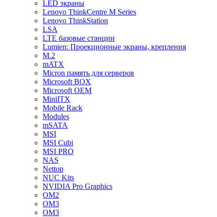
LED экраны
Lenovo ThinkCentre M Series
Lenovo ThinkStation
LSA
LTE базовые станции
Lumien: Проекционные экраны, крепления
M.2
mATX
Micron память для серверов
Microsoft BOX
Microsoft OEM
MiniITX
Mobile Rack
Modules
mSATA
MSI
MSI Cubi
MSI PRO
NAS
Nettop
NUC Kits
NVIDIA Pro Graphics
OM2
OM3
OM3