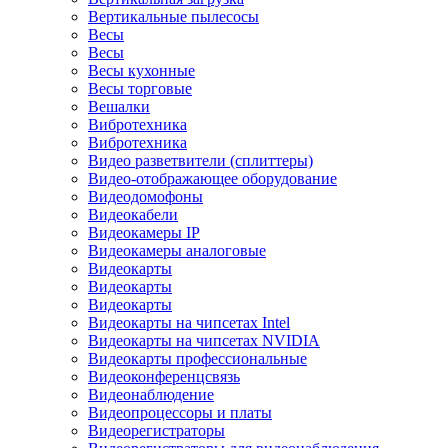
Вертикальные пылесосы
Весы
Весы
Весы кухонные
Весы торговые
Вешалки
Вибротехника
Вибротехника
Видео разветвители (сплиттеры)
Видео-отображающее оборудование
Видеодомофоны
Видеокабели
Видеокамеры IP
Видеокамеры аналоговые
Видеокарты
Видеокарты
Видеокарты
Видеокарты на чипсетах Intel
Видеокарты на чипсетах NVIDIA
Видеокарты профессиональные
Видеоконференцсвязь
Видеонаблюдение
Видеопроцессоры и платы
Видеорегистраторы