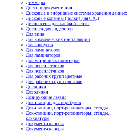
Диммеры
Диски и документация
Дисковые и гибридные системы хранения данных
Дисковые корзины (полки) для СХД
Диспенсеры для клейкой ленты
Дисплеи для видеостен
Для вина
Для коммерческих инсталляций
Для корпусов
Для ламинаторов
Для ламинаторов
Для матричных принтеров
Для переплетчиков
Для переплётчиков
Для рабочих групп цветные
Для рабочих групп цветные
Дневники
Доводчики
Дозирующие лезвия
Док-станции для ноутбуков
Док-станции, порт-репликаторы, стенды
Док-станции, порт-репликаторы, стенды,
клавиатуры
Документ-сканеры
Документ-сканеры