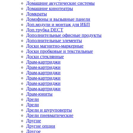
Домашние акустические системы
Домашние кинотеатры
Домкраты
Домофоны и вызывные панели
Доп.модули и монтаж для ИБП
Доп.трубка DECT
Дополнительные офисные продукты
Дополнительные элементы
Доски магнитно-маркерные
Доски пробковые и текстильные
Доски стеклянные
Драм-картриджи
Драм-картриджи
Драм-картриджи
Драм-картриджи
Драм-картриджи
Драм-картриджи
Драм-юниты
Дрели
Дрели
Дрели и шуруповерты
Дрели пневматические
Другие
Другие опции
Другое