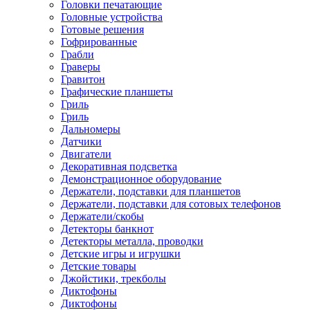
Головки печатающие
Головные устройства
Готовые решения
Гофрированные
Грабли
Граверы
Гравитон
Графические планшеты
Гриль
Гриль
Дальномеры
Датчики
Двигатели
Декоративная подсветка
Демонстрационное оборудование
Держатели, подставки для планшетов
Держатели, подставки для сотовых телефонов
Держатели/скобы
Детекторы банкнот
Детекторы металла, проводки
Детские игры и игрушки
Детские товары
Джойстики, трекболы
Диктофоны
Диктофоны