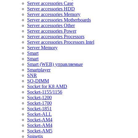
Server accessories Case
Server accessories HDD
Server accessories Memory
Server accessories Motherboards
Server accessories Other
Server accessories Power
Server accessories Processors
Server accessories Processors Intel
Server Memory
Smart
Smart
Smart (WEB) управляемые
Smartplayer
SNR
SO-DIMM
Socket for K8 AMD
Socket-1155/1156
Socket-1200
Socket-1700
Socket-1851
Socket-ALL
Socket-AM4
Socket-AM4
Socket-AM5
Spinetix