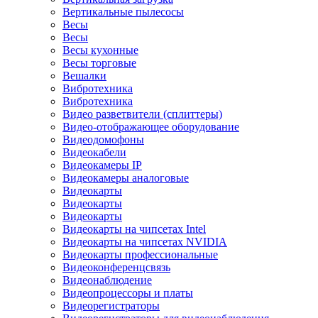
Вертикальные пылесосы
Весы
Весы
Весы кухонные
Весы торговые
Вешалки
Вибротехника
Вибротехника
Видео разветвители (сплиттеры)
Видео-отображающее оборудование
Видеодомофоны
Видеокабели
Видеокамеры IP
Видеокамеры аналоговые
Видеокарты
Видеокарты
Видеокарты
Видеокарты на чипсетах Intel
Видеокарты на чипсетах NVIDIA
Видеокарты профессиональные
Видеоконференцсвязь
Видеонаблюдение
Видеопроцессоры и платы
Видеорегистраторы