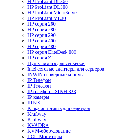
HP ProLiant DL360
HP ProLiant DL380
HP ProLiant MicroServer
HP ProLiant ML30
HP серия 260
HP серия 280
HP серия 290
HP серия 400
HP серия 480
HP серия EliteDesk 800
HP серия Z2
Hynix память для серверов
Intel сетевые адаптеры для серверов
INWIN серверные корпуса
IP Телефон
IP Телефон
IP телефоны SIP/H.323
IP-камеры
IRBIS
Kingston память для серверов
Kraftway
Kraftway
KVADRA
KVM-оборудование
LCD Мониторы