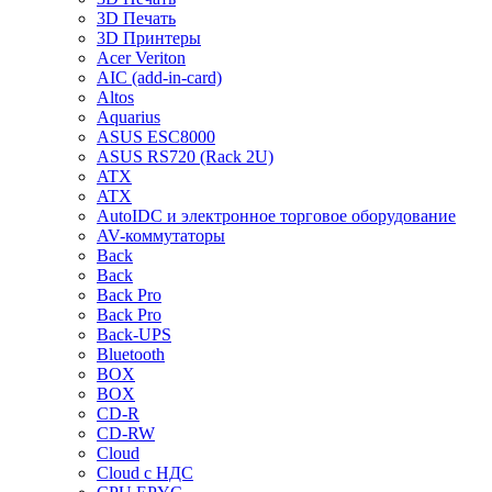
3D Печать
3D Принтеры
Acer Veriton
AIC (add-in-card)
Altos
Aquarius
ASUS ESC8000
ASUS RS720 (Rack 2U)
ATX
ATX
AutoIDC и электронное торговое оборудование
AV-коммутаторы
Back
Back
Back Pro
Back Pro
Back-UPS
Bluetooth
BOX
BOX
CD-R
CD-RW
Cloud
Cloud с НДС