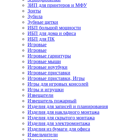
ЗИП для принтеров и МФУ
Зонты
Зубила
Зубные щетки
ИБП большой мощности
ИБП для дома и офиса
ИБП для ПК
Игровые
Игровые
Игровые гарнитуры
Игровые мыши
Игровые ноутбуки
Игровые приставки
Игровые приставки, Игры
Игры для игровых консолей
Игры и игрушки
Извещатели
Извещатель пожарный
Изделия для записей и планирования
Изделия для накладного монтажа
Изделия для скрытого монтажа
Изделия для электромонтажа
Изделия из бумаги для офиса
Измельчители