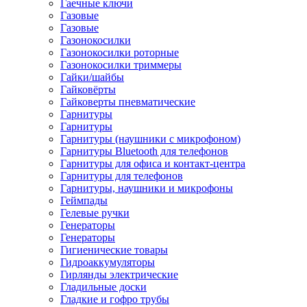
Гаечные ключи
Газовые
Газовые
Газонокосилки
Газонокосилки роторные
Газонокосилки триммеры
Гайки/шайбы
Гайковёрты
Гайковерты пневматические
Гарнитуры
Гарнитуры
Гарнитуры (наушники с микрофоном)
Гарнитуры Bluetooth для телефонов
Гарнитуры для офиса и контакт-центра
Гарнитуры для телефонов
Гарнитуры, наушники и микрофоны
Геймпады
Гелевые ручки
Генераторы
Генераторы
Гигиенические товары
Гидроаккумуляторы
Гирлянды электрические
Гладильные доски
Гладкие и гофро трубы