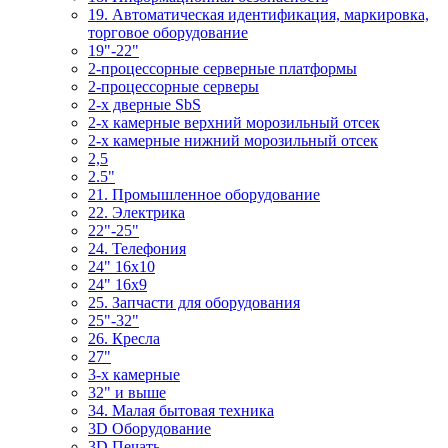
19. Автоматическая идентификация, маркировка,
торговое оборудование
19"-22"
2-процессорные серверные платформы
2-процессорные серверы
2-х дверные SbS
2-х камерные верхний морозильный отсек
2-х камерные нижний морозильный отсек
2,5
2.5"
21. Промышленное оборудование
22. Электрика
22"-25"
24. Телефония
24" 16x10
24" 16x9
25. Запчасти для оборудования
25"-32"
26. Кресла
27"
3-x камерные
32" и выше
34. Малая бытовая техника
3D Оборудование
3D Печать