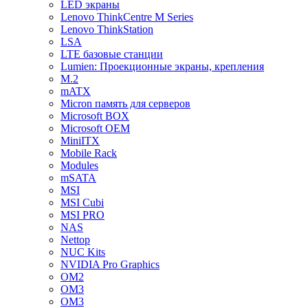
LED экраны
Lenovo ThinkCentre M Series
Lenovo ThinkStation
LSA
LTE базовые станции
Lumien: Проекционные экраны, крепления
M.2
mATX
Micron память для серверов
Microsoft BOX
Microsoft OEM
MiniITX
Mobile Rack
Modules
mSATA
MSI
MSI Cubi
MSI PRO
NAS
Nettop
NUC Kits
NVIDIA Pro Graphics
OM2
OM3
OM3