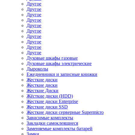
Другое
Другое
Другое
Другое
Другое
Другое
Другое
Другое
Другое
Другое
Духовые шкафы газовые
Духовые шкафы электрические
Дыроколы
Ежедневники и записные книжки
Жесткие диски
Жесткие диски
Жесткие Диски
Жёсткие диски (HDD)
Жесткие диски Enterprise
Жесткие диски SSD
Жесткие диски серверные Supermicro
Зависимые комплекты
Закладки самоклеящиеся
Заменяемые комплекты батарей
Замки