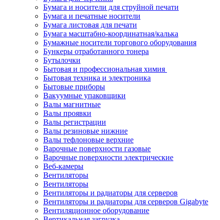
Бумага и носители для струйной печати
Бумага и печатные носители
Бумага листовая для печати
Бумага масштабно-координатная/калька
Бумажные носители торгового оборудования
Бункеры отработанного тонера
Бутылочки
Бытовая и профессиональная химия
Бытовая техника и электроника
Бытовые приборы
Вакуумные упаковщики
Валы магнитные
Валы проявки
Валы регистрации
Валы резиновые нижние
Валы тефлоновые верхние
Варочные поверхности газовые
Варочные поверхности электрические
Веб-камеры
Вентиляторы
Вентиляторы
Вентиляторы и радиаторы для серверов
Вентиляторы и радиаторы для серверов Gigabyte
Вентиляционное оборудование
Вертикальная загрузка