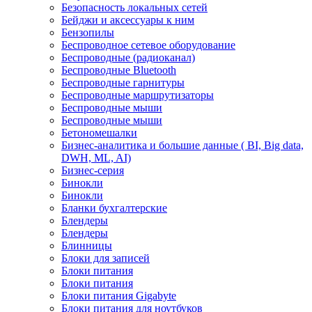
Безопасность локальных сетей
Бейджи и аксесcуары к ним
Бензопилы
Беспроводное сетевое оборудование
Беспроводные (радиоканал)
Беспроводные Bluetooth
Беспроводные гарнитуры
Беспроводные маршрутизаторы
Беспроводные мыши
Беспроводные мыши
Бетономешалки
Бизнес-аналитика и большие данные ( BI, Big data,
DWH, ML, AI)
Бизнес-серия
Бинокли
Бинокли
Бланки бухгалтерские
Блендеры
Блендеры
Блинницы
Блоки для записей
Блоки питания
Блоки питания
Блоки питания Gigabyte
Блоки питания для ноутбуков