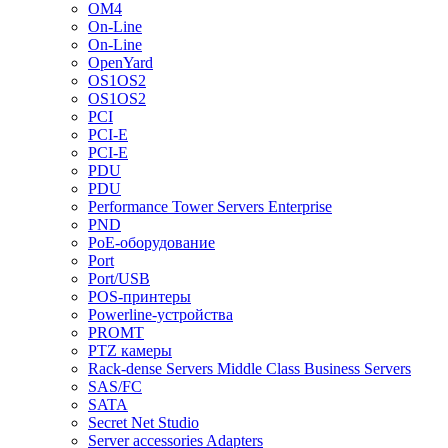
OM4
On-Line
On-Line
OpenYard
OS1OS2
OS1OS2
PCI
PCI-E
PCI-E
PDU
PDU
Performance Tower Servers Enterprise
PND
PoE-оборудование
Port
Port/USB
POS-принтеры
Powerline-устройства
PROMT
PTZ камеры
Rack-dense Servers Middle Class Business Servers
SAS/FC
SATA
Secret Net Studio
Server accessories Adapters