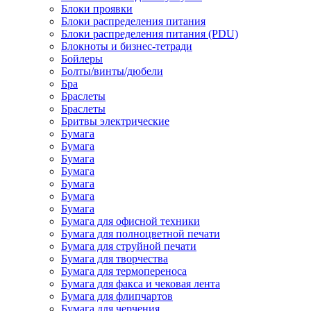
Блоки проявки
Блоки распределения питания
Блоки распределения питания (PDU)
Блокноты и бизнес-тетради
Бойлеры
Болты/винты/дюбели
Бра
Браслеты
Браслеты
Бритвы электрические
Бумага
Бумага
Бумага
Бумага
Бумага
Бумага
Бумага
Бумага для офисной техники
Бумага для полноцветной печати
Бумага для струйной печати
Бумага для творчества
Бумага для термопереноса
Бумага для факса и чековая лента
Бумага для флипчартов
Бумага для черчения