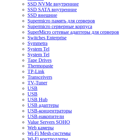
SSD NVMe внутренние
SSD SATA внутренние
SSD внешние
Supermicro память для серверов
Supermicro серверные корпуса
SuperMicro сетевые адаптеры для серверов
Switches Enterprise
Symmetra
System Tel
System Tel
Tape Drives
Thermopaste
TP-Link
Transceivers
TV-Tuner
USB
USB
USB Hub
USB адаптеры
USB-концентраторы
USB-накопители
Value Servers SOHO
Web камеры
Wi-Fi Mesh-системы
Wi-Fi контроллеры