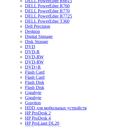
DELL PowerEdge R6615
DELL PowerEdge R760
DELL PowerEdge R770
DELL PowerEdge R7725
DELL PowerEdge T360
Dell Precision
Desktop
Digital Signage
Disk Storage
DVD
DVD-R
DVD-RW
DVD-RW
DVD+R
Flash Card
Flash Card
Flash Disk
Flash Disk
Gigabyte
Gigabyte
Graviton
HDD для мобильных устройств
HP ProDesk 2
HP ProDesk 4
HP ProLiant DL20