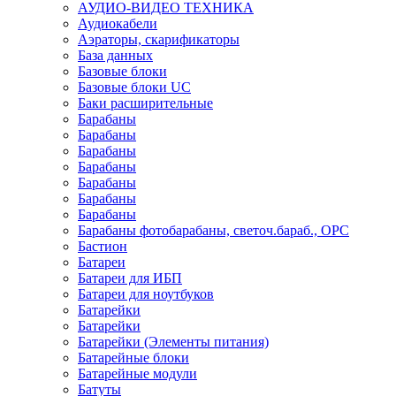
АУДИО-ВИДЕО ТЕХНИКА
Аудиокабели
Аэраторы, скарификаторы
База данных
Базовые блоки
Базовые блоки UC
Баки расширительные
Барабаны
Барабаны
Барабаны
Барабаны
Барабаны
Барабаны
Барабаны
Барабаны фотобарабаны, светоч.бараб., OPC
Бастион
Батареи
Батареи для ИБП
Батареи для ноутбуков
Батарейки
Батарейки
Батарейки (Элементы питания)
Батарейные блоки
Батарейные модули
Батуты