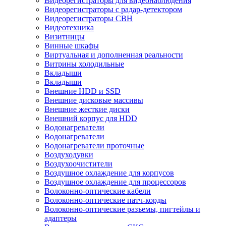
Видеорегистраторы для видеонаблюдения
Видеорегистраторы с радар-детектором
Видеорегистраторы СВН
Видеотехника
Визитницы
Винные шкафы
Виртуальная и дополненная реальности
Витрины холодильные
Вкладыши
Вкладыши
Внешние HDD и SSD
Внешние дисковые массивы
Внешние жесткие диски
Внешний корпус для HDD
Водонагреватели
Водонагреватели
Водонагреватели проточные
Воздуходувки
Воздухоочистители
Воздушное охлаждение для корпусов
Воздушное охлаждение для процессоров
Волоконно-оптические кабели
Волоконно-оптические патч-корды
Волоконно-оптические разъемы, пигтейлы и
адаптеры