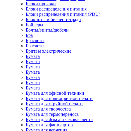
Блоки проявки
Блоки распределения питания
Блоки распределения питания (PDU)
Блокноты и бизнес-тетради
Бойлеры
Болты/винты/дюбели
Бра
Браслеты
Браслеты
Бритвы электрические
Бумага
Бумага
Бумага
Бумага
Бумага
Бумага
Бумага
Бумага для офисной техники
Бумага для полноцветной печати
Бумага для струйной печати
Бумага для творчества
Бумага для термопереноса
Бумага для факса и чековая лента
Бумага для флипчартов
Бумага для черчения