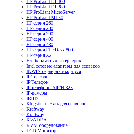
HP ProLiant DL360
HP ProLiant DL380
HP ProLiant MicroServer
HP ProLiant ML30
HP серия 260
HP серия 280
HP серия 290
HP серия 400
HP серия 480
HP серия EliteDesk 800
HP серия Z2
Hynix память для серверов
Intel сетевые адаптеры для серверов
INWIN серверные корпуса
IP Телефон
IP Телефон
IP телефоны SIP/H.323
IP-камеры
IRBIS
Kingston память для серверов
Kraftway
Kraftway
KVADRA
KVM-оборудование
LCD Мониторы