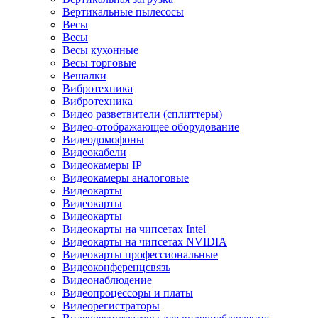
Вертикальные пылесосы
Весы
Весы
Весы кухонные
Весы торговые
Вешалки
Вибротехника
Вибротехника
Видео разветвители (сплиттеры)
Видео-отображающее оборудование
Видеодомофоны
Видеокабели
Видеокамеры IP
Видеокамеры аналоговые
Видеокарты
Видеокарты
Видеокарты
Видеокарты на чипсетах Intel
Видеокарты на чипсетах NVIDIA
Видеокарты профессиональные
Видеоконференцсвязь
Видеонаблюдение
Видеопроцессоры и платы
Видеорегистраторы