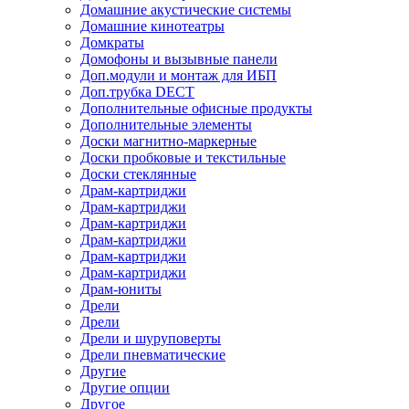
Домашние акустические системы
Домашние кинотеатры
Домкраты
Домофоны и вызывные панели
Доп.модули и монтаж для ИБП
Доп.трубка DECT
Дополнительные офисные продукты
Дополнительные элементы
Доски магнитно-маркерные
Доски пробковые и текстильные
Доски стеклянные
Драм-картриджи
Драм-картриджи
Драм-картриджи
Драм-картриджи
Драм-картриджи
Драм-картриджи
Драм-юниты
Дрели
Дрели
Дрели и шуруповерты
Дрели пневматические
Другие
Другие опции
Другое