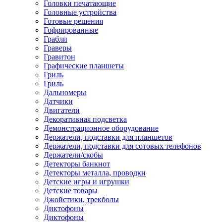
Головки печатающие
Головные устройства
Готовые решения
Гофрированные
Грабли
Граверы
Гравитон
Графические планшеты
Гриль
Гриль
Дальномеры
Датчики
Двигатели
Декоративная подсветка
Демонстрационное оборудование
Держатели, подставки для планшетов
Держатели, подставки для сотовых телефонов
Держатели/скобы
Детекторы банкнот
Детекторы металла, проводки
Детские игры и игрушки
Детские товары
Джойстики, трекболы
Диктофоны
Диктофоны