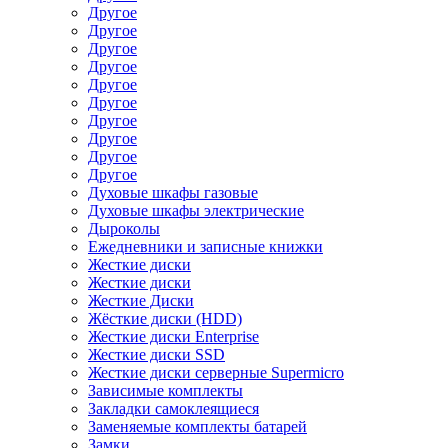
Другое
Другое
Другое
Другое
Другое
Другое
Другое
Другое
Другое
Другое
Духовые шкафы газовые
Духовые шкафы электрические
Дыроколы
Ежедневники и записные книжки
Жесткие диски
Жесткие диски
Жесткие Диски
Жёсткие диски (HDD)
Жесткие диски Enterprise
Жесткие диски SSD
Жесткие диски серверные Supermicro
Зависимые комплекты
Закладки самоклеящиеся
Заменяемые комплекты батарей
Замки