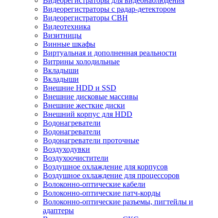
Видеорегистраторы для видеонаблюдения
Видеорегистраторы с радар-детектором
Видеорегистраторы СВН
Видеотехника
Визитницы
Винные шкафы
Виртуальная и дополненная реальности
Витрины холодильные
Вкладыши
Вкладыши
Внешние HDD и SSD
Внешние дисковые массивы
Внешние жесткие диски
Внешний корпус для HDD
Водонагреватели
Водонагреватели
Водонагреватели проточные
Воздуходувки
Воздухоочистители
Воздушное охлаждение для корпусов
Воздушное охлаждение для процессоров
Волоконно-оптические кабели
Волоконно-оптические патч-корды
Волоконно-оптические разъемы, пигтейлы и
адаптеры