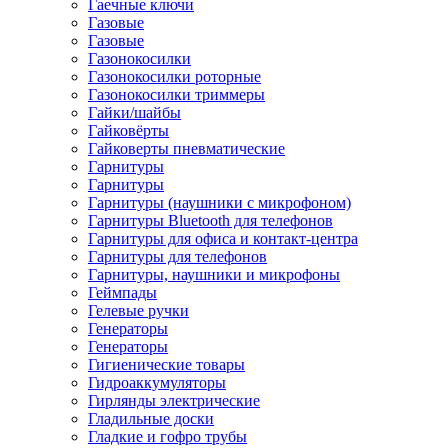
Гаечные ключи
Газовые
Газовые
Газонокосилки
Газонокосилки роторные
Газонокосилки триммеры
Гайки/шайбы
Гайковёрты
Гайковерты пневматические
Гарнитуры
Гарнитуры
Гарнитуры (наушники с микрофоном)
Гарнитуры Bluetooth для телефонов
Гарнитуры для офиса и контакт-центра
Гарнитуры для телефонов
Гарнитуры, наушники и микрофоны
Геймпады
Гелевые ручки
Генераторы
Генераторы
Гигиенические товары
Гидроаккумуляторы
Гирлянды электрические
Гладильные доски
Гладкие и гофро трубы