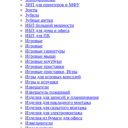
ЗИП для принтеров и МФУ
Зонты
Зубила
Зубные щетки
ИБП большой мощности
ИБП для дома и офиса
ИБП для ПК
Игровые
Игровые
Игровые гарнитуры
Игровые мыши
Игровые ноутбуки
Игровые приставки
Игровые приставки, Игры
Игры для игровых консолей
Игры и игрушки
Извещатели
Извещатель пожарный
Изделия для записей и планирования
Изделия для накладного монтажа
Изделия для скрытого монтажа
Изделия для электромонтажа
Изделия из бумаги для офиса
Измельчители