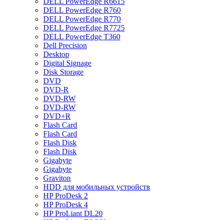
DELL PowerEdge R6615
DELL PowerEdge R760
DELL PowerEdge R770
DELL PowerEdge R7725
DELL PowerEdge T360
Dell Precision
Desktop
Digital Signage
Disk Storage
DVD
DVD-R
DVD-RW
DVD-RW
DVD+R
Flash Card
Flash Card
Flash Disk
Flash Disk
Gigabyte
Gigabyte
Graviton
HDD для мобильных устройств
HP ProDesk 2
HP ProDesk 4
HP ProLiant DL20