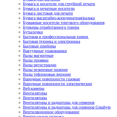
Бумага и носители для струйной печати
Бумага и печатные носители
Бумага листовая для печати
Бумага масштабно-координатная/калька
Бумажные носители торгового оборудования
Бункеры отработанного тонера
Бутылочки
Бытовая и профессиональная химия
Бытовая техника и электроника
Бытовые приборы
Вакуумные упаковщики
Валы магнитные
Валы проявки
Валы регистрации
Валы резиновые нижние
Валы тефлоновые верхние
Варочные поверхности газовые
Варочные поверхности электрические
Веб-камеры
Вентиляторы
Вентиляторы
Вентиляторы и радиаторы для серверов
Вентиляторы и радиаторы для серверов Gigabyte
Вентиляционное оборудование
Вертикальная загрузка