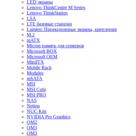
LED экраны
Lenovo ThinkCentre M Series
Lenovo ThinkStation
LSA
LTE базовые станции
Lumien: Проекционные экраны, крепления
M.2
mATX
Micron память для серверов
Microsoft BOX
Microsoft OEM
MiniITX
Mobile Rack
Modules
mSATA
MSI
MSI Cubi
MSI PRO
NAS
Nettop
NUC Kits
NVIDIA Pro Graphics
OM2
OM3
OM3