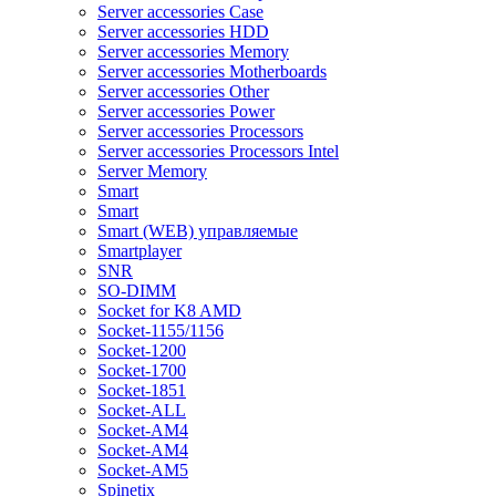
Server accessories Case
Server accessories HDD
Server accessories Memory
Server accessories Motherboards
Server accessories Other
Server accessories Power
Server accessories Processors
Server accessories Processors Intel
Server Memory
Smart
Smart
Smart (WEB) управляемые
Smartplayer
SNR
SO-DIMM
Socket for K8 AMD
Socket-1155/1156
Socket-1200
Socket-1700
Socket-1851
Socket-ALL
Socket-AM4
Socket-AM4
Socket-AM5
Spinetix