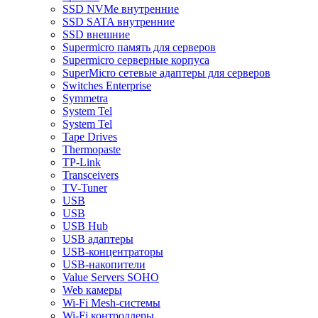
SSD NVMe внутренние
SSD SATA внутренние
SSD внешние
Supermicro память для серверов
Supermicro серверные корпуса
SuperMicro сетевые адаптеры для серверов
Switches Enterprise
Symmetra
System Tel
System Tel
Tape Drives
Thermopaste
TP-Link
Transceivers
TV-Tuner
USB
USB
USB Hub
USB адаптеры
USB-концентраторы
USB-накопители
Value Servers SOHO
Web камеры
Wi-Fi Mesh-системы
Wi-Fi контроллеры