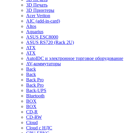
3D Печать
3D Принтеры
Acer Veriton
AIC (add-in-card)
Altos
Aquarius
ASUS ESC8000
ASUS RS720 (Rack 2U)
ATX
ATX
AutoIDC и электронное торговое оборудование
AV-коммутаторы
Back
Back
Back Pro
Back Pro
Back-UPS
Bluetooth
BOX
BOX
CD-R
CD-RW
Cloud
Cloud с НДС