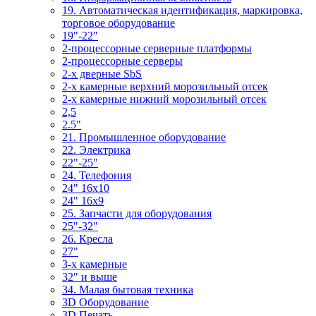
19. Автоматическая идентификация, маркировка,
торговое оборудование
19"-22"
2-процессорные серверные платформы
2-процессорные серверы
2-х дверные SbS
2-х камерные верхний морозильный отсек
2-х камерные нижний морозильный отсек
2,5
2.5"
21. Промышленное оборудование
22. Электрика
22"-25"
24. Телефония
24" 16x10
24" 16x9
25. Запчасти для оборудования
25"-32"
26. Кресла
27"
3-x камерные
32" и выше
34. Малая бытовая техника
3D Оборудование
3D Печать