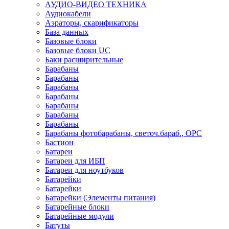
АУДИО-ВИДЕО ТЕХНИКА
Аудиокабели
Аэраторы, скарификаторы
База данных
Базовые блоки
Базовые блоки UC
Баки расширительные
Барабаны
Барабаны
Барабаны
Барабаны
Барабаны
Барабаны
Барабаны
Барабаны фотобарабаны, светоч.бараб., OPC
Бастион
Батареи
Батареи для ИБП
Батареи для ноутбуков
Батарейки
Батарейки
Батарейки (Элементы питания)
Батарейные блоки
Батарейные модули
Батуты