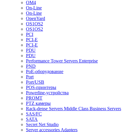
OM4
On-Line
On-Line
OpenYard
OS1OS2
OS1OS2
PCI
PCI-E
PCI-E
PDU
PDU
Performance Tower Servers Enterprise
PND
PoE-оборудование
Port
Port/USB
POS-принтеры
Powerline-устройства
PROMT
PTZ камеры
Rack-dense Servers Middle Class Business Servers
SAS/FC
SATA
Secret Net Studio
Server accessories Adapters