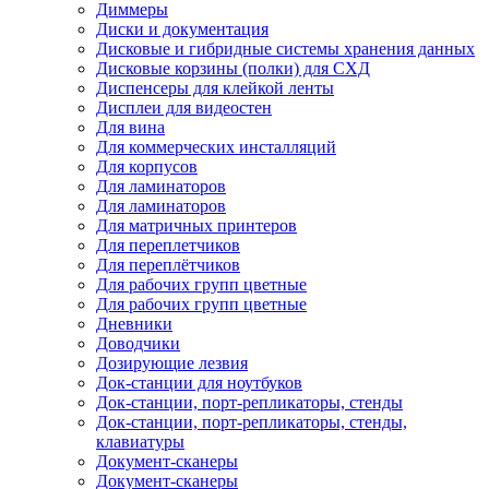
Диммеры
Диски и документация
Дисковые и гибридные системы хранения данных
Дисковые корзины (полки) для СХД
Диспенсеры для клейкой ленты
Дисплеи для видеостен
Для вина
Для коммерческих инсталляций
Для корпусов
Для ламинаторов
Для ламинаторов
Для матричных принтеров
Для переплетчиков
Для переплётчиков
Для рабочих групп цветные
Для рабочих групп цветные
Дневники
Доводчики
Дозирующие лезвия
Док-станции для ноутбуков
Док-станции, порт-репликаторы, стенды
Док-станции, порт-репликаторы, стенды,
клавиатуры
Документ-сканеры
Документ-сканеры