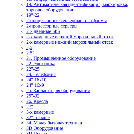
19. Автоматическая идентификация, маркировка,
торговое оборудование
19"-22"
2-процессорные серверные платформы
2-процессорные серверы
2-х дверные SbS
2-х камерные верхний морозильный отсек
2-х камерные нижний морозильный отсек
2,5
2.5"
21. Промышленное оборудование
22. Электрика
22"-25"
24. Телефония
24" 16x10
24" 16x9
25. Запчасти для оборудования
25"-32"
26. Кресла
27"
3-x камерные
32" и выше
34. Малая бытовая техника
3D Оборудование
3D Печать