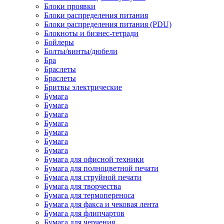
Блоки проявки
Блоки распределения питания
Блоки распределения питания (PDU)
Блокноты и бизнес-тетради
Бойлеры
Болты/винты/дюбели
Бра
Браслеты
Браслеты
Бритвы электрические
Бумага
Бумага
Бумага
Бумага
Бумага
Бумага
Бумага
Бумага для офисной техники
Бумага для полноцветной печати
Бумага для струйной печати
Бумага для творчества
Бумага для термопереноса
Бумага для факса и чековая лента
Бумага для флипчартов
Бумага для черчения