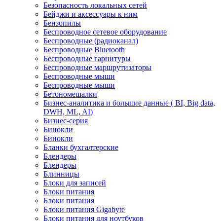
Безопасность локальных сетей
Бейджи и аксесcуары к ним
Бензопилы
Беспроводное сетевое оборудование
Беспроводные (радиоканал)
Беспроводные Bluetooth
Беспроводные гарнитуры
Беспроводные маршрутизаторы
Беспроводные мыши
Беспроводные мыши
Бетономешалки
Бизнес-аналитика и большие данные ( BI, Big data,
DWH, ML, AI)
Бизнес-серия
Бинокли
Бинокли
Бланки бухгалтерские
Блендеры
Блендеры
Блинницы
Блоки для записей
Блоки питания
Блоки питания
Блоки питания Gigabyte
Блоки питания для ноутбуков