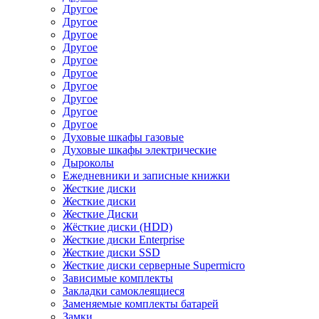
Другое
Другое
Другое
Другое
Другое
Другое
Другое
Другое
Другое
Другое
Духовые шкафы газовые
Духовые шкафы электрические
Дыроколы
Ежедневники и записные книжки
Жесткие диски
Жесткие диски
Жесткие Диски
Жёсткие диски (HDD)
Жесткие диски Enterprise
Жесткие диски SSD
Жесткие диски серверные Supermicro
Зависимые комплекты
Закладки самоклеящиеся
Заменяемые комплекты батарей
Замки