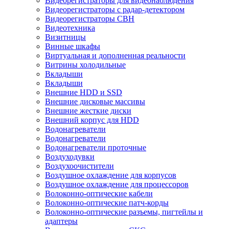
Видеорегистраторы для видеонаблюдения
Видеорегистраторы с радар-детектором
Видеорегистраторы СВН
Видеотехника
Визитницы
Винные шкафы
Виртуальная и дополненная реальности
Витрины холодильные
Вкладыши
Вкладыши
Внешние HDD и SSD
Внешние дисковые массивы
Внешние жесткие диски
Внешний корпус для HDD
Водонагреватели
Водонагреватели
Водонагреватели проточные
Воздуходувки
Воздухоочистители
Воздушное охлаждение для корпусов
Воздушное охлаждение для процессоров
Волоконно-оптические кабели
Волоконно-оптические патч-корды
Волоконно-оптические разъемы, пигтейлы и
адаптеры