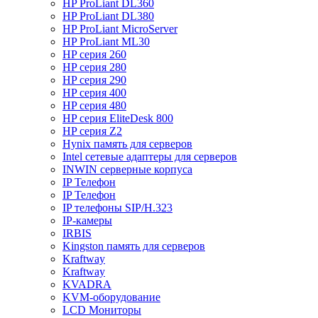
HP ProLiant DL360
HP ProLiant DL380
HP ProLiant MicroServer
HP ProLiant ML30
HP серия 260
HP серия 280
HP серия 290
HP серия 400
HP серия 480
HP серия EliteDesk 800
HP серия Z2
Hynix память для серверов
Intel сетевые адаптеры для серверов
INWIN серверные корпуса
IP Телефон
IP Телефон
IP телефоны SIP/H.323
IP-камеры
IRBIS
Kingston память для серверов
Kraftway
Kraftway
KVADRA
KVM-оборудование
LCD Мониторы