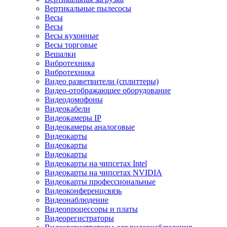
Вертикальные пылесосы
Весы
Весы
Весы кухонные
Весы торговые
Вешалки
Вибротехника
Вибротехника
Видео разветвители (сплиттеры)
Видео-отображающее оборудование
Видеодомофоны
Видеокабели
Видеокамеры IP
Видеокамеры аналоговые
Видеокарты
Видеокарты
Видеокарты
Видеокарты на чипсетах Intel
Видеокарты на чипсетах NVIDIA
Видеокарты профессиональные
Видеоконференцсвязь
Видеонаблюдение
Видеопроцессоры и платы
Видеорегистраторы