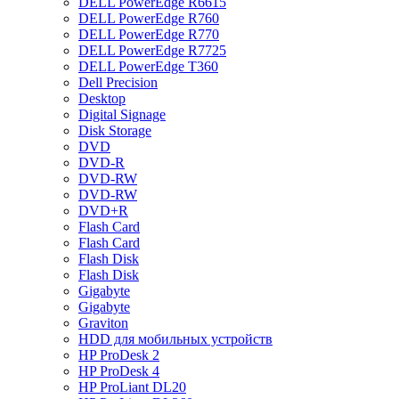
DELL PowerEdge R6615
DELL PowerEdge R760
DELL PowerEdge R770
DELL PowerEdge R7725
DELL PowerEdge T360
Dell Precision
Desktop
Digital Signage
Disk Storage
DVD
DVD-R
DVD-RW
DVD-RW
DVD+R
Flash Card
Flash Card
Flash Disk
Flash Disk
Gigabyte
Gigabyte
Graviton
HDD для мобильных устройств
HP ProDesk 2
HP ProDesk 4
HP ProLiant DL20