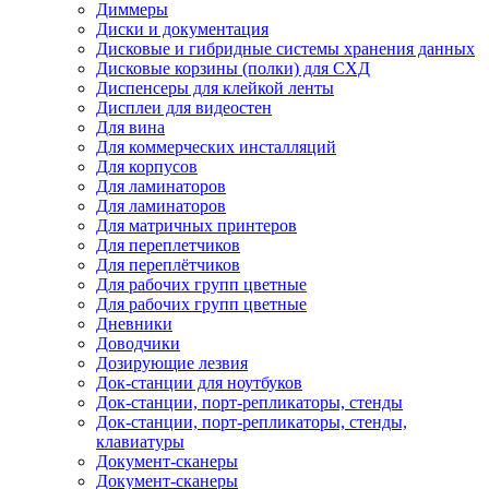
Диммеры
Диски и документация
Дисковые и гибридные системы хранения данных
Дисковые корзины (полки) для СХД
Диспенсеры для клейкой ленты
Дисплеи для видеостен
Для вина
Для коммерческих инсталляций
Для корпусов
Для ламинаторов
Для ламинаторов
Для матричных принтеров
Для переплетчиков
Для переплётчиков
Для рабочих групп цветные
Для рабочих групп цветные
Дневники
Доводчики
Дозирующие лезвия
Док-станции для ноутбуков
Док-станции, порт-репликаторы, стенды
Док-станции, порт-репликаторы, стенды,
клавиатуры
Документ-сканеры
Документ-сканеры