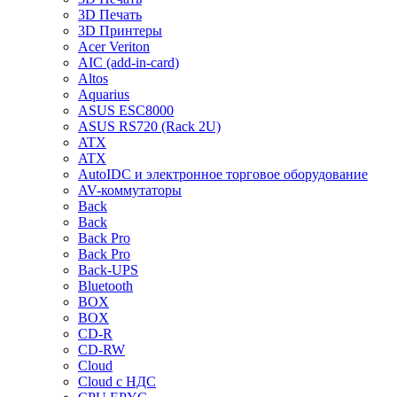
3D Печать
3D Принтеры
Acer Veriton
AIC (add-in-card)
Altos
Aquarius
ASUS ESC8000
ASUS RS720 (Rack 2U)
ATX
ATX
AutoIDC и электронное торговое оборудование
AV-коммутаторы
Back
Back
Back Pro
Back Pro
Back-UPS
Bluetooth
BOX
BOX
CD-R
CD-RW
Cloud
Cloud с НДС