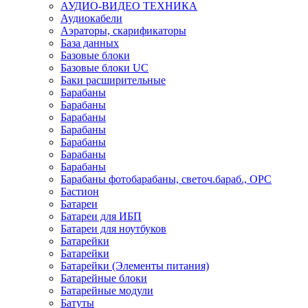
АУДИО-ВИДЕО ТЕХНИКА
Аудиокабели
Аэраторы, скарификаторы
База данных
Базовые блоки
Базовые блоки UC
Баки расширительные
Барабаны
Барабаны
Барабаны
Барабаны
Барабаны
Барабаны
Барабаны
Барабаны фотобарабаны, светоч.бараб., OPC
Бастион
Батареи
Батареи для ИБП
Батареи для ноутбуков
Батарейки
Батарейки
Батарейки (Элементы питания)
Батарейные блоки
Батарейные модули
Батуты