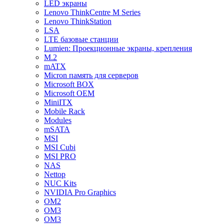
LED экраны
Lenovo ThinkCentre M Series
Lenovo ThinkStation
LSA
LTE базовые станции
Lumien: Проекционные экраны, крепления
M.2
mATX
Micron память для серверов
Microsoft BOX
Microsoft OEM
MiniITX
Mobile Rack
Modules
mSATA
MSI
MSI Cubi
MSI PRO
NAS
Nettop
NUC Kits
NVIDIA Pro Graphics
OM2
OM3
OM3