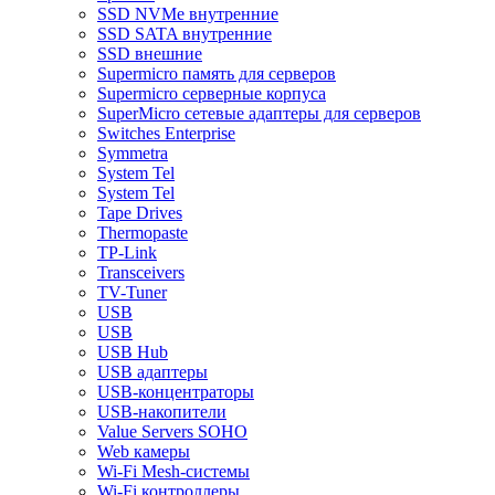
SSD NVMe внутренние
SSD SATA внутренние
SSD внешние
Supermicro память для серверов
Supermicro серверные корпуса
SuperMicro сетевые адаптеры для серверов
Switches Enterprise
Symmetra
System Tel
System Tel
Tape Drives
Thermopaste
TP-Link
Transceivers
TV-Tuner
USB
USB
USB Hub
USB адаптеры
USB-концентраторы
USB-накопители
Value Servers SOHO
Web камеры
Wi-Fi Mesh-системы
Wi-Fi контроллеры