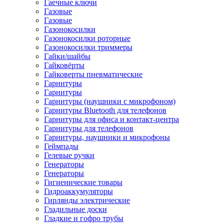
Гаечные ключи
Газовые
Газовые
Газонокосилки
Газонокосилки роторные
Газонокосилки триммеры
Гайки/шайбы
Гайковёрты
Гайковерты пневматические
Гарнитуры
Гарнитуры
Гарнитуры (наушники с микрофоном)
Гарнитуры Bluetooth для телефонов
Гарнитуры для офиса и контакт-центра
Гарнитуры для телефонов
Гарнитуры, наушники и микрофоны
Геймпады
Гелевые ручки
Генераторы
Генераторы
Гигиенические товары
Гидроаккумуляторы
Гирлянды электрические
Гладильные доски
Гладкие и гофро трубы