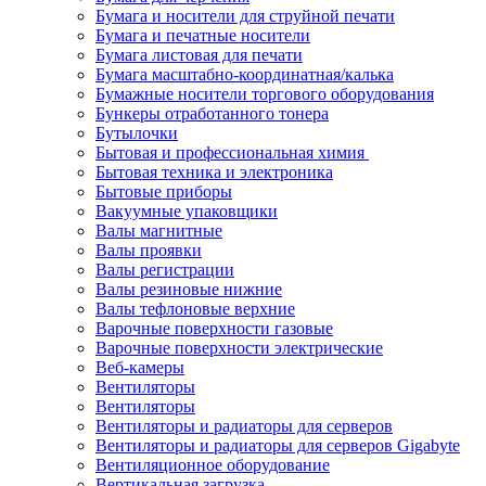
Бумага и носители для струйной печати
Бумага и печатные носители
Бумага листовая для печати
Бумага масштабно-координатная/калька
Бумажные носители торгового оборудования
Бункеры отработанного тонера
Бутылочки
Бытовая и профессиональная химия
Бытовая техника и электроника
Бытовые приборы
Вакуумные упаковщики
Валы магнитные
Валы проявки
Валы регистрации
Валы резиновые нижние
Валы тефлоновые верхние
Варочные поверхности газовые
Варочные поверхности электрические
Веб-камеры
Вентиляторы
Вентиляторы
Вентиляторы и радиаторы для серверов
Вентиляторы и радиаторы для серверов Gigabyte
Вентиляционное оборудование
Вертикальная загрузка