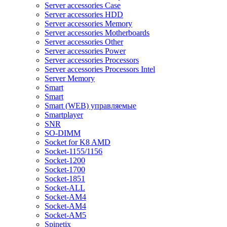
Server accessories Case
Server accessories HDD
Server accessories Memory
Server accessories Motherboards
Server accessories Other
Server accessories Power
Server accessories Processors
Server accessories Processors Intel
Server Memory
Smart
Smart
Smart (WEB) управляемые
Smartplayer
SNR
SO-DIMM
Socket for K8 AMD
Socket-1155/1156
Socket-1200
Socket-1700
Socket-1851
Socket-ALL
Socket-AM4
Socket-AM4
Socket-AM5
Spinetix