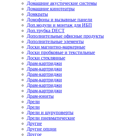
Домашние акустические системы
Домашние кинотеатры
Домкраты
Домофоны и вызывные панели
Доп.модули и монтаж для ИБП
Доп.трубка DECT
Дополнительные офисные продукты
Дополнительные элементы
Доски магнитно-маркерные
Доски пробковые и текстильные
Доски стеклянные
Драм-картриджи
Драм-картриджи
Драм-картриджи
Драм-картриджи
Драм-картриджи
Драм-картриджи
Драм-юниты
Дрели
Дрели
Дрели и шуруповерты
Дрели пневматические
Другие
Другие опции
Другое