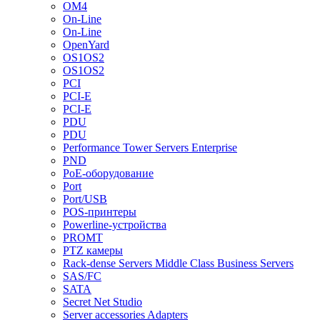
OM4
On-Line
On-Line
OpenYard
OS1OS2
OS1OS2
PCI
PCI-E
PCI-E
PDU
PDU
Performance Tower Servers Enterprise
PND
PoE-оборудование
Port
Port/USB
POS-принтеры
Powerline-устройства
PROMT
PTZ камеры
Rack-dense Servers Middle Class Business Servers
SAS/FC
SATA
Secret Net Studio
Server accessories Adapters