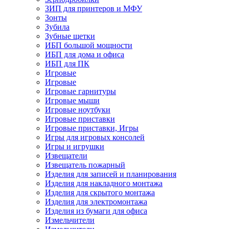
ЗИП для принтеров и МФУ
Зонты
Зубила
Зубные щетки
ИБП большой мощности
ИБП для дома и офиса
ИБП для ПК
Игровые
Игровые
Игровые гарнитуры
Игровые мыши
Игровые ноутбуки
Игровые приставки
Игровые приставки, Игры
Игры для игровых консолей
Игры и игрушки
Извещатели
Извещатель пожарный
Изделия для записей и планирования
Изделия для накладного монтажа
Изделия для скрытого монтажа
Изделия для электромонтажа
Изделия из бумаги для офиса
Измельчители