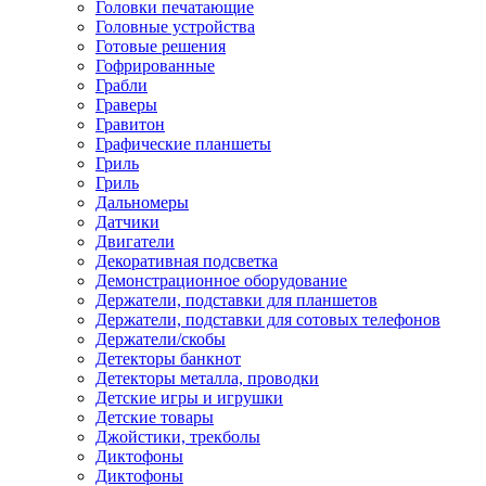
Головки печатающие
Головные устройства
Готовые решения
Гофрированные
Грабли
Граверы
Гравитон
Графические планшеты
Гриль
Гриль
Дальномеры
Датчики
Двигатели
Декоративная подсветка
Демонстрационное оборудование
Держатели, подставки для планшетов
Держатели, подставки для сотовых телефонов
Держатели/скобы
Детекторы банкнот
Детекторы металла, проводки
Детские игры и игрушки
Детские товары
Джойстики, трекболы
Диктофоны
Диктофоны