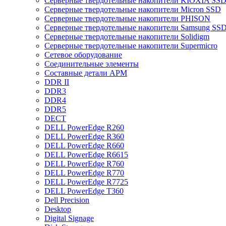
Cерверные твердотельные накопители KIOXIA SS
Cерверные твердотельные накопители Micron SSD
Cерверные твердотельные накопители PHISON
Cерверные твердотельные накопители Samsung SSD 
Cерверные твердотельные накопители Solidigm
Cерверные твердотельные накопители Supermicro
Cетевое оборудование
Cоединительные элементы
Cоставные детали АРМ
DDR II
DDR3
DDR4
DDR5
DECT
DELL PowerEdge R260
DELL PowerEdge R360
DELL PowerEdge R660
DELL PowerEdge R6615
DELL PowerEdge R760
DELL PowerEdge R770
DELL PowerEdge R7725
DELL PowerEdge T360
Dell Precision
Desktop
Digital Signage