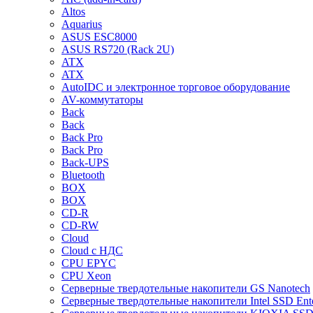
Altos
Aquarius
ASUS ESC8000
ASUS RS720 (Rack 2U)
ATX
ATX
AutoIDC и электронное торговое оборудование
AV-коммутаторы
Back
Back
Back Pro
Back Pro
Back-UPS
Bluetooth
BOX
BOX
CD-R
CD-RW
Cloud
Cloud с НДС
CPU EPYC
CPU Xeon
Cерверные твердотельные накопители GS Nanotech
Cерверные твердотельные накопители Intel SSD Ente