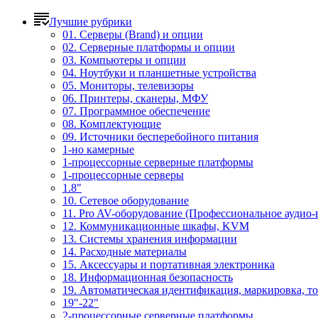
Лучшие рубрики
01. Серверы (Brand) и опции
02. Серверные платформы и опции
03. Компьютеры и опции
04. Ноутбуки и планшетные устройства
05. Мониторы, телевизоры
06. Принтеры, сканеры, МФУ
07. Программное обеспечение
08. Комплектующие
09. Источники бесперебойного питания
1-но камерные
1-процессорные серверные платформы
1-процессорные серверы
1.8"
10. Сетевое оборудование
11. Pro AV-оборудование (Профессиональное аудио-
12. Коммуникационные шкафы, KVM
13. Системы хранения информации
14. Расходные материалы
15. Аксессуары и портативная электроника
18. Информационная безопасность
19. Автоматическая идентификация, маркировка, т
19"-22"
2-процессорные серверные платформы