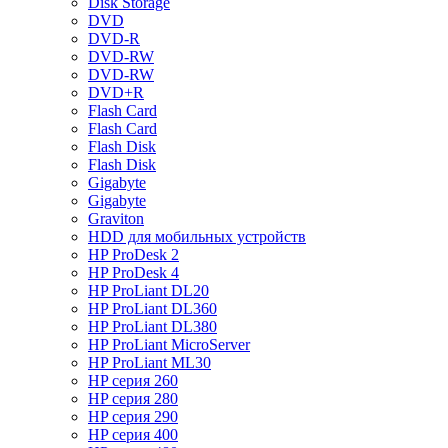
Disk Storage
DVD
DVD-R
DVD-RW
DVD-RW
DVD+R
Flash Card
Flash Card
Flash Disk
Flash Disk
Gigabyte
Gigabyte
Graviton
HDD для мобильных устройств
HP ProDesk 2
HP ProDesk 4
HP ProLiant DL20
HP ProLiant DL360
HP ProLiant DL380
HP ProLiant MicroServer
HP ProLiant ML30
HP серия 260
HP серия 280
HP серия 290
HP серия 400