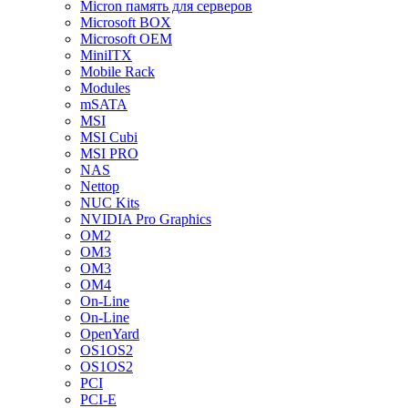
Micron память для серверов
Microsoft BOX
Microsoft OEM
MiniITX
Mobile Rack
Modules
mSATA
MSI
MSI Cubi
MSI PRO
NAS
Nettop
NUC Kits
NVIDIA Pro Graphics
OM2
OM3
OM3
OM4
On-Line
On-Line
OpenYard
OS1OS2
OS1OS2
PCI
PCI-E