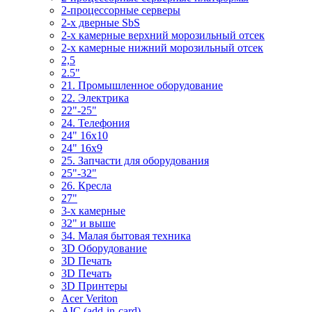
2-процессорные серверы
2-х дверные SbS
2-х камерные верхний морозильный отсек
2-х камерные нижний морозильный отсек
2,5
2.5"
21. Промышленное оборудование
22. Электрика
22"-25"
24. Телефония
24" 16x10
24" 16x9
25. Запчасти для оборудования
25"-32"
26. Кресла
27"
3-x камерные
32" и выше
34. Малая бытовая техника
3D Оборудование
3D Печать
3D Печать
3D Принтеры
Acer Veriton
AIC (add-in-card)