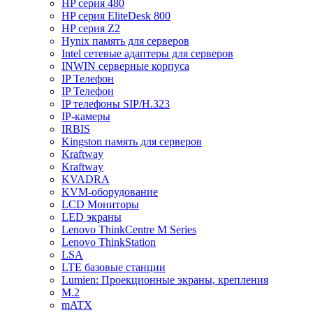
HP серия 480
HP серия EliteDesk 800
HP серия Z2
Hynix память для серверов
Intel сетевые адаптеры для серверов
INWIN серверные корпуса
IP Телефон
IP Телефон
IP телефоны SIP/H.323
IP-камеры
IRBIS
Kingston память для серверов
Kraftway
Kraftway
KVADRA
KVM-оборудование
LCD Мониторы
LED экраны
Lenovo ThinkCentre M Series
Lenovo ThinkStation
LSA
LTE базовые станции
Lumien: Проекционные экраны, крепления
M.2
mATX