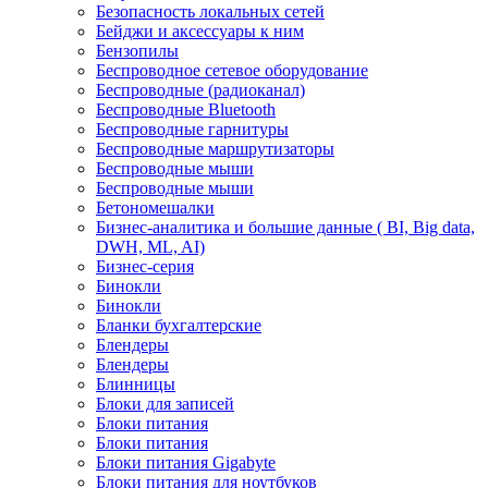
Безопасность локальных сетей
Бейджи и аксесcуары к ним
Бензопилы
Беспроводное сетевое оборудование
Беспроводные (радиоканал)
Беспроводные Bluetooth
Беспроводные гарнитуры
Беспроводные маршрутизаторы
Беспроводные мыши
Беспроводные мыши
Бетономешалки
Бизнес-аналитика и большие данные ( BI, Big data,
DWH, ML, AI)
Бизнес-серия
Бинокли
Бинокли
Бланки бухгалтерские
Блендеры
Блендеры
Блинницы
Блоки для записей
Блоки питания
Блоки питания
Блоки питания Gigabyte
Блоки питания для ноутбуков