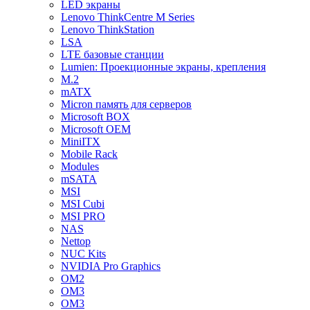
LED экраны
Lenovo ThinkCentre M Series
Lenovo ThinkStation
LSA
LTE базовые станции
Lumien: Проекционные экраны, крепления
M.2
mATX
Micron память для серверов
Microsoft BOX
Microsoft OEM
MiniITX
Mobile Rack
Modules
mSATA
MSI
MSI Cubi
MSI PRO
NAS
Nettop
NUC Kits
NVIDIA Pro Graphics
OM2
OM3
OM3