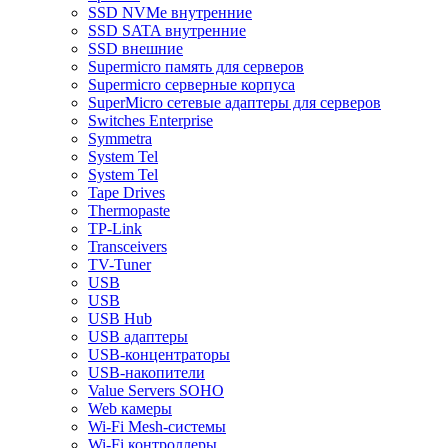
SSD NVMe внутренние
SSD SATA внутренние
SSD внешние
Supermicro память для серверов
Supermicro серверные корпуса
SuperMicro сетевые адаптеры для серверов
Switches Enterprise
Symmetra
System Tel
System Tel
Tape Drives
Thermopaste
TP-Link
Transceivers
TV-Tuner
USB
USB
USB Hub
USB адаптеры
USB-концентраторы
USB-накопители
Value Servers SOHO
Web камеры
Wi-Fi Mesh-системы
Wi-Fi контроллеры