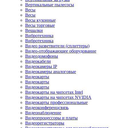
Вертикальные пылесосы
Весы
Весы
Весы кухонные
Весы торговые
Вешалки
Вибротехника
Вибротехника
Видео разветвители (сплиттеры)
Видео-отображающее оборудование
Видеодомофоны
Видеокабели
Видеокамеры IP
Видеокамеры аналоговые
Видеокарты
Видеокарты
Видеокарты
Видеокарты на чипсетах Intel
Видеокарты на чипсетах NVIDIA
Видеокарты профессиональные
Видеоконференцсвязь
Видеонаблюдение
Видеопроцессоры и платы
Видеорегистраторы