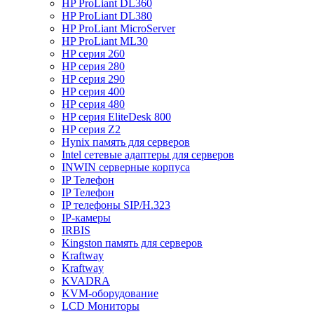
HP ProLiant DL360
HP ProLiant DL380
HP ProLiant MicroServer
HP ProLiant ML30
HP серия 260
HP серия 280
HP серия 290
HP серия 400
HP серия 480
HP серия EliteDesk 800
HP серия Z2
Hynix память для серверов
Intel сетевые адаптеры для серверов
INWIN серверные корпуса
IP Телефон
IP Телефон
IP телефоны SIP/H.323
IP-камеры
IRBIS
Kingston память для серверов
Kraftway
Kraftway
KVADRA
KVM-оборудование
LCD Мониторы