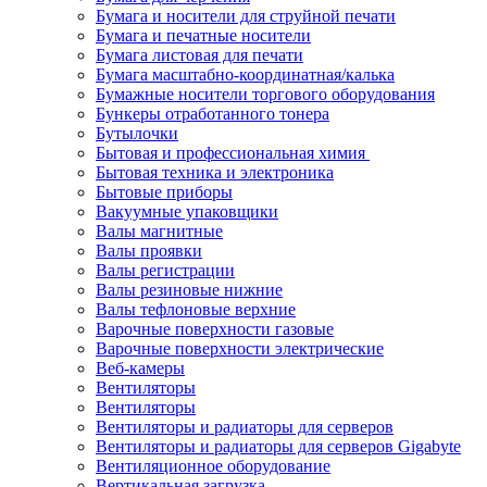
Бумага и носители для струйной печати
Бумага и печатные носители
Бумага листовая для печати
Бумага масштабно-координатная/калька
Бумажные носители торгового оборудования
Бункеры отработанного тонера
Бутылочки
Бытовая и профессиональная химия
Бытовая техника и электроника
Бытовые приборы
Вакуумные упаковщики
Валы магнитные
Валы проявки
Валы регистрации
Валы резиновые нижние
Валы тефлоновые верхние
Варочные поверхности газовые
Варочные поверхности электрические
Веб-камеры
Вентиляторы
Вентиляторы
Вентиляторы и радиаторы для серверов
Вентиляторы и радиаторы для серверов Gigabyte
Вентиляционное оборудование
Вертикальная загрузка