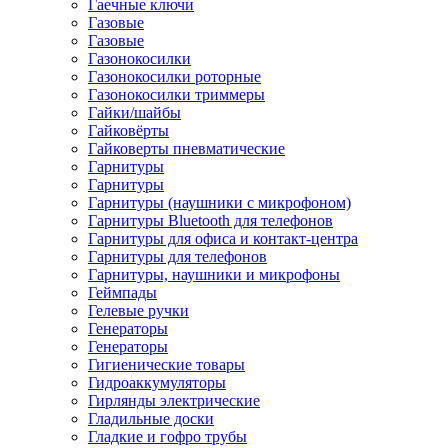
Гаечные ключи
Газовые
Газовые
Газонокосилки
Газонокосилки роторные
Газонокосилки триммеры
Гайки/шайбы
Гайковёрты
Гайковерты пневматические
Гарнитуры
Гарнитуры
Гарнитуры (наушники с микрофоном)
Гарнитуры Bluetooth для телефонов
Гарнитуры для офиса и контакт-центра
Гарнитуры для телефонов
Гарнитуры, наушники и микрофоны
Геймпады
Гелевые ручки
Генераторы
Генераторы
Гигиенические товары
Гидроаккумуляторы
Гирлянды электрические
Гладильные доски
Гладкие и гофро трубы