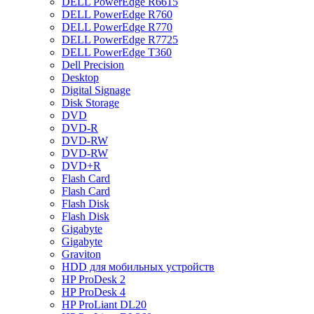
DELL PowerEdge R6615
DELL PowerEdge R760
DELL PowerEdge R770
DELL PowerEdge R7725
DELL PowerEdge T360
Dell Precision
Desktop
Digital Signage
Disk Storage
DVD
DVD-R
DVD-RW
DVD-RW
DVD+R
Flash Card
Flash Card
Flash Disk
Flash Disk
Gigabyte
Gigabyte
Graviton
HDD для мобильных устройств
HP ProDesk 2
HP ProDesk 4
HP ProLiant DL20