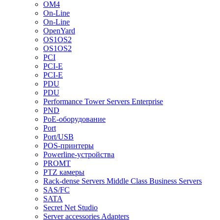
OM4
On-Line
On-Line
OpenYard
OS1OS2
OS1OS2
PCI
PCI-E
PCI-E
PDU
PDU
Performance Tower Servers Enterprise
PND
PoE-оборудование
Port
Port/USB
POS-принтеры
Powerline-устройства
PROMT
PTZ камеры
Rack-dense Servers Middle Class Business Servers
SAS/FC
SATA
Secret Net Studio
Server accessories Adapters