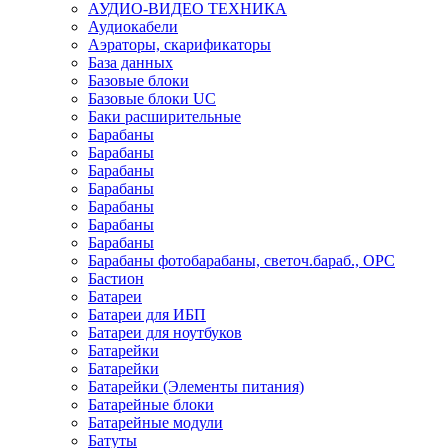
АУДИО-ВИДЕО ТЕХНИКА
Аудиокабели
Аэраторы, скарификаторы
База данных
Базовые блоки
Базовые блоки UC
Баки расширительные
Барабаны
Барабаны
Барабаны
Барабаны
Барабаны
Барабаны
Барабаны
Барабаны фотобарабаны, светоч.бараб., OPC
Бастион
Батареи
Батареи для ИБП
Батареи для ноутбуков
Батарейки
Батарейки
Батарейки (Элементы питания)
Батарейные блоки
Батарейные модули
Батуты