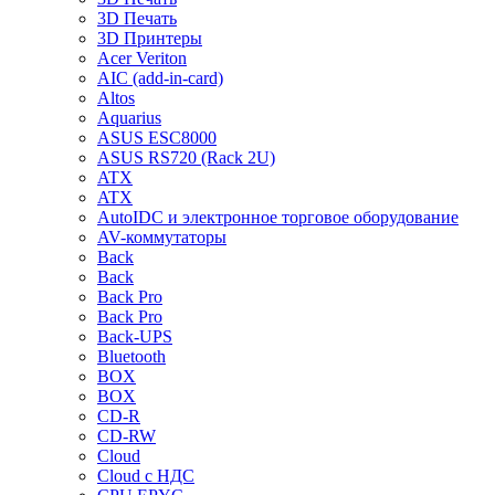
3D Печать
3D Принтеры
Acer Veriton
AIC (add-in-card)
Altos
Aquarius
ASUS ESC8000
ASUS RS720 (Rack 2U)
ATX
ATX
AutoIDC и электронное торговое оборудование
AV-коммутаторы
Back
Back
Back Pro
Back Pro
Back-UPS
Bluetooth
BOX
BOX
CD-R
CD-RW
Cloud
Cloud с НДС