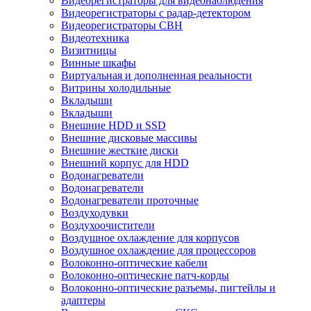
Видеорегистраторы для видеонаблюдения
Видеорегистраторы с радар-детектором
Видеорегистраторы СВН
Видеотехника
Визитницы
Винные шкафы
Виртуальная и дополненная реальности
Витрины холодильные
Вкладыши
Вкладыши
Внешние HDD и SSD
Внешние дисковые массивы
Внешние жесткие диски
Внешний корпус для HDD
Водонагреватели
Водонагреватели
Водонагреватели проточные
Воздуходувки
Воздухоочистители
Воздушное охлаждение для корпусов
Воздушное охлаждение для процессоров
Волоконно-оптические кабели
Волоконно-оптические патч-корды
Волоконно-оптические разъемы, пигтейлы и
адаптеры