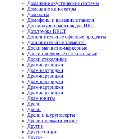
Домашние акустические системы
Домашние кинотеатры
Домкраты
Домофоны и вызывные панели
Доп.модули и монтаж для ИБП
Доп.трубка DECT
Дополнительные офисные продукты
Дополнительные элементы
Доски магнитно-маркерные
Доски пробковые и текстильные
Доски стеклянные
Драм-картриджи
Драм-картриджи
Драм-картриджи
Драм-картриджи
Драм-картриджи
Драм-картриджи
Драм-юниты
Дрели
Дрели
Дрели и шуруповерты
Дрели пневматические
Другие
Другие опции
Другое