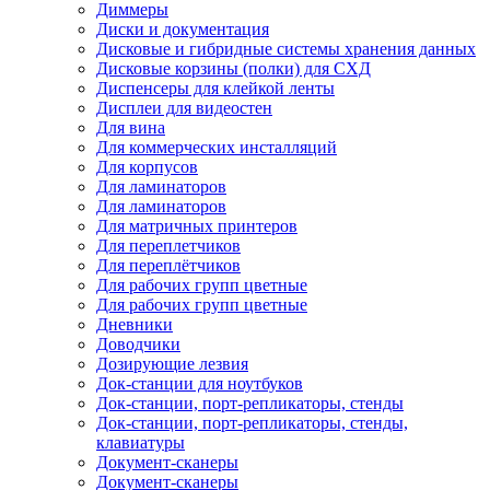
Диммеры
Диски и документация
Дисковые и гибридные системы хранения данных
Дисковые корзины (полки) для СХД
Диспенсеры для клейкой ленты
Дисплеи для видеостен
Для вина
Для коммерческих инсталляций
Для корпусов
Для ламинаторов
Для ламинаторов
Для матричных принтеров
Для переплетчиков
Для переплётчиков
Для рабочих групп цветные
Для рабочих групп цветные
Дневники
Доводчики
Дозирующие лезвия
Док-станции для ноутбуков
Док-станции, порт-репликаторы, стенды
Док-станции, порт-репликаторы, стенды,
клавиатуры
Документ-сканеры
Документ-сканеры