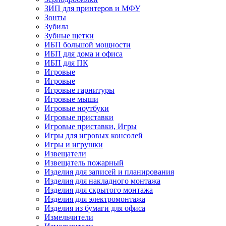
ЗИП для принтеров и МФУ
Зонты
Зубила
Зубные щетки
ИБП большой мощности
ИБП для дома и офиса
ИБП для ПК
Игровые
Игровые
Игровые гарнитуры
Игровые мыши
Игровые ноутбуки
Игровые приставки
Игровые приставки, Игры
Игры для игровых консолей
Игры и игрушки
Извещатели
Извещатель пожарный
Изделия для записей и планирования
Изделия для накладного монтажа
Изделия для скрытого монтажа
Изделия для электромонтажа
Изделия из бумаги для офиса
Измельчители