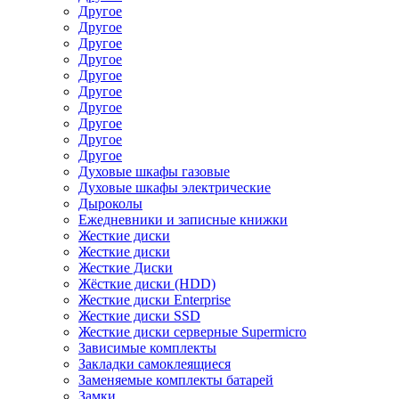
Другое
Другое
Другое
Другое
Другое
Другое
Другое
Другое
Другое
Другое
Духовые шкафы газовые
Духовые шкафы электрические
Дыроколы
Ежедневники и записные книжки
Жесткие диски
Жесткие диски
Жесткие Диски
Жёсткие диски (HDD)
Жесткие диски Enterprise
Жесткие диски SSD
Жесткие диски серверные Supermicro
Зависимые комплекты
Закладки самоклеящиеся
Заменяемые комплекты батарей
Замки