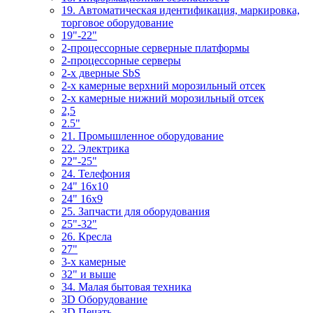
19. Автоматическая идентификация, маркировка,
торговое оборудование
19"-22"
2-процессорные серверные платформы
2-процессорные серверы
2-х дверные SbS
2-х камерные верхний морозильный отсек
2-х камерные нижний морозильный отсек
2,5
2.5"
21. Промышленное оборудование
22. Электрика
22"-25"
24. Телефония
24" 16x10
24" 16x9
25. Запчасти для оборудования
25"-32"
26. Кресла
27"
3-x камерные
32" и выше
34. Малая бытовая техника
3D Оборудование
3D Печать