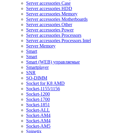
Server accessories Case
Server accessories HDD
Server accessories Memory
Server accessories Motherboards
Server accessories Other
Server accessories Power
Server accessories Processors
Server accessories Processors Intel
Server Memory
Smart
Smart
Smart (WEB) управляемые
Smartplayer
SNR
SO-DIMM
Socket for K8 AMD
Socket-1155/1156
Socket-1200
Socket-1700
Socket-1851
Socket-ALL
Socket-AM4
Socket-AM4
Socket-AM5
Spinetix