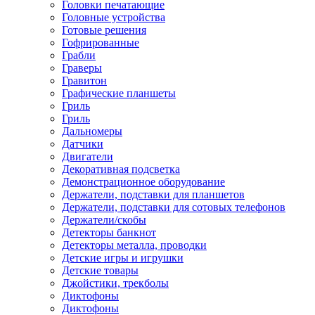
Головки печатающие
Головные устройства
Готовые решения
Гофрированные
Грабли
Граверы
Гравитон
Графические планшеты
Гриль
Гриль
Дальномеры
Датчики
Двигатели
Декоративная подсветка
Демонстрационное оборудование
Держатели, подставки для планшетов
Держатели, подставки для сотовых телефонов
Держатели/скобы
Детекторы банкнот
Детекторы металла, проводки
Детские игры и игрушки
Детские товары
Джойстики, трекболы
Диктофоны
Диктофоны