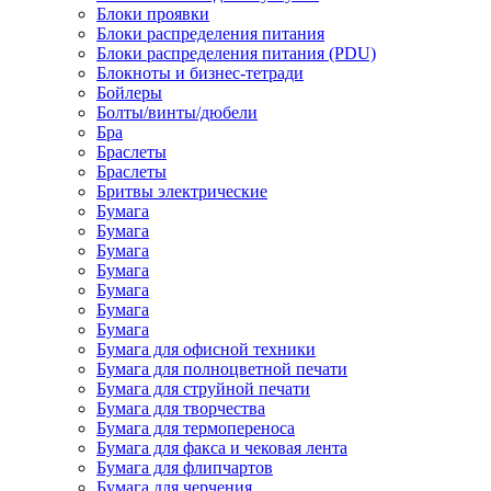
Блоки проявки
Блоки распределения питания
Блоки распределения питания (PDU)
Блокноты и бизнес-тетради
Бойлеры
Болты/винты/дюбели
Бра
Браслеты
Браслеты
Бритвы электрические
Бумага
Бумага
Бумага
Бумага
Бумага
Бумага
Бумага
Бумага для офисной техники
Бумага для полноцветной печати
Бумага для струйной печати
Бумага для творчества
Бумага для термопереноса
Бумага для факса и чековая лента
Бумага для флипчартов
Бумага для черчения