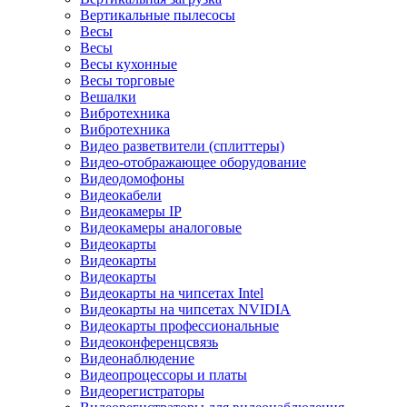
Вертикальные пылесосы
Весы
Весы
Весы кухонные
Весы торговые
Вешалки
Вибротехника
Вибротехника
Видео разветвители (сплиттеры)
Видео-отображающее оборудование
Видеодомофоны
Видеокабели
Видеокамеры IP
Видеокамеры аналоговые
Видеокарты
Видеокарты
Видеокарты
Видеокарты на чипсетах Intel
Видеокарты на чипсетах NVIDIA
Видеокарты профессиональные
Видеоконференцсвязь
Видеонаблюдение
Видеопроцессоры и платы
Видеорегистраторы