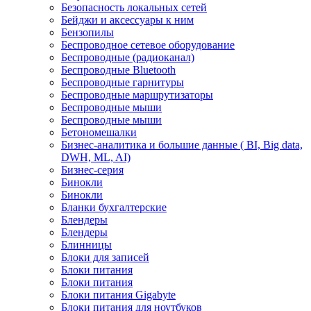
Безопасность локальных сетей
Бейджи и аксесcуары к ним
Бензопилы
Беспроводное сетевое оборудование
Беспроводные (радиоканал)
Беспроводные Bluetooth
Беспроводные гарнитуры
Беспроводные маршрутизаторы
Беспроводные мыши
Беспроводные мыши
Бетономешалки
Бизнес-аналитика и большие данные ( BI, Big data,
DWH, ML, AI)
Бизнес-серия
Бинокли
Бинокли
Бланки бухгалтерские
Блендеры
Блендеры
Блинницы
Блоки для записей
Блоки питания
Блоки питания
Блоки питания Gigabyte
Блоки питания для ноутбуков