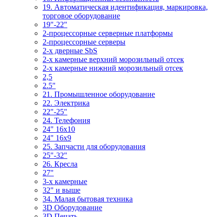
19. Автоматическая идентификация, маркировка,
торговое оборудование
19"-22"
2-процессорные серверные платформы
2-процессорные серверы
2-х дверные SbS
2-х камерные верхний морозильный отсек
2-х камерные нижний морозильный отсек
2,5
2.5"
21. Промышленное оборудование
22. Электрика
22"-25"
24. Телефония
24" 16x10
24" 16x9
25. Запчасти для оборудования
25"-32"
26. Кресла
27"
3-x камерные
32" и выше
34. Малая бытовая техника
3D Оборудование
3D Печать