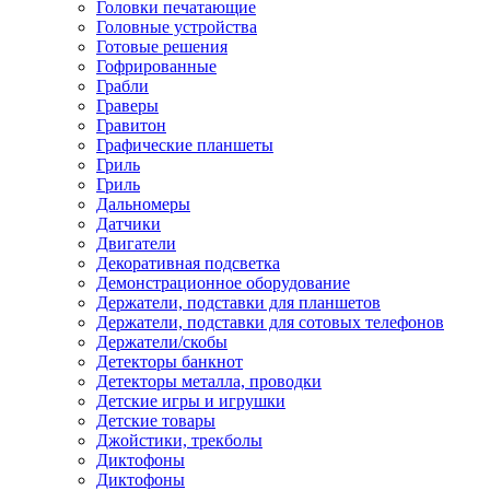
Головки печатающие
Головные устройства
Готовые решения
Гофрированные
Грабли
Граверы
Гравитон
Графические планшеты
Гриль
Гриль
Дальномеры
Датчики
Двигатели
Декоративная подсветка
Демонстрационное оборудование
Держатели, подставки для планшетов
Держатели, подставки для сотовых телефонов
Держатели/скобы
Детекторы банкнот
Детекторы металла, проводки
Детские игры и игрушки
Детские товары
Джойстики, трекболы
Диктофоны
Диктофоны