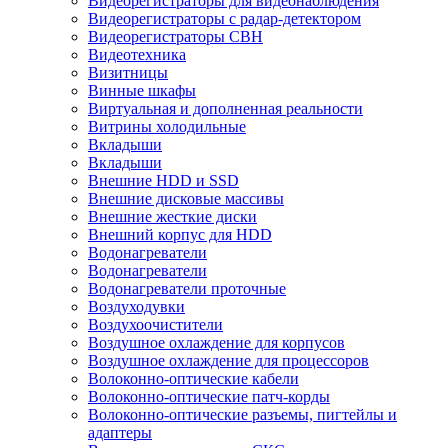
Видеорегистраторы для видеонаблюдения
Видеорегистраторы с радар-детектором
Видеорегистраторы СВН
Видеотехника
Визитницы
Винные шкафы
Виртуальная и дополненная реальности
Витрины холодильные
Вкладыши
Вкладыши
Внешние HDD и SSD
Внешние дисковые массивы
Внешние жесткие диски
Внешний корпус для HDD
Водонагреватели
Водонагреватели
Водонагреватели проточные
Воздуходувки
Воздухоочистители
Воздушное охлаждение для корпусов
Воздушное охлаждение для процессоров
Волоконно-оптические кабели
Волоконно-оптические патч-корды
Волоконно-оптические разъемы, пигтейлы и
адаптеры