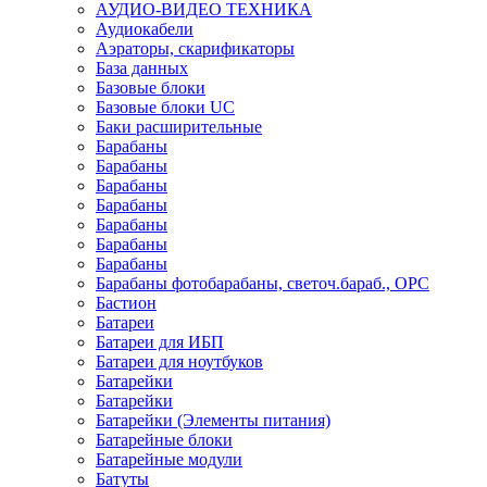
АУДИО-ВИДЕО ТЕХНИКА
Аудиокабели
Аэраторы, скарификаторы
База данных
Базовые блоки
Базовые блоки UC
Баки расширительные
Барабаны
Барабаны
Барабаны
Барабаны
Барабаны
Барабаны
Барабаны
Барабаны фотобарабаны, светоч.бараб., OPC
Бастион
Батареи
Батареи для ИБП
Батареи для ноутбуков
Батарейки
Батарейки
Батарейки (Элементы питания)
Батарейные блоки
Батарейные модули
Батуты