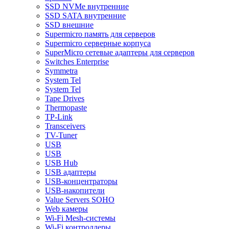
SSD NVMe внутренние
SSD SATA внутренние
SSD внешние
Supermicro память для серверов
Supermicro серверные корпуса
SuperMicro сетевые адаптеры для серверов
Switches Enterprise
Symmetra
System Tel
System Tel
Tape Drives
Thermopaste
TP-Link
Transceivers
TV-Tuner
USB
USB
USB Hub
USB адаптеры
USB-концентраторы
USB-накопители
Value Servers SOHO
Web камеры
Wi-Fi Mesh-системы
Wi-Fi контроллеры