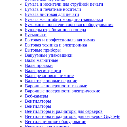
Бумага и носители для струйной печати
Бумага и печатные носители
Бумага листовая для печати
Бумага масштабно-координатная/калька
Бумажные носители торгового оборудования
Бункеры отработанного тонера
Бутылочки
Бытовая и профессиональная химия
Бытовая техника и электроника
Бытовые приборы
Вакуумные упаковщики
Валы магнитные
Валы проявки
Валы регистрации
Валы резиновые нижние
Валы тефлоновые верхние
Варочные поверхности газовые
Варочные поверхности электрические
Веб-камеры
Вентиляторы
Вентиляторы
Вентиляторы и радиаторы для серверов
Вентиляторы и радиаторы для серверов Gigabyte
Вентиляционное оборудование
Вертикальная загрузка