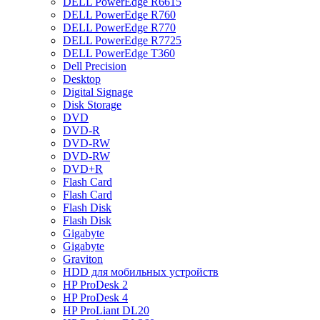
DELL PowerEdge R6615
DELL PowerEdge R760
DELL PowerEdge R770
DELL PowerEdge R7725
DELL PowerEdge T360
Dell Precision
Desktop
Digital Signage
Disk Storage
DVD
DVD-R
DVD-RW
DVD-RW
DVD+R
Flash Card
Flash Card
Flash Disk
Flash Disk
Gigabyte
Gigabyte
Graviton
HDD для мобильных устройств
HP ProDesk 2
HP ProDesk 4
HP ProLiant DL20