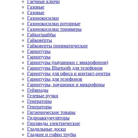
Гаечные ключи
Газовые
Газовые
Газонокосилки
Газонокосилки роторные
Газонокосилки триммеры
Гайки/шайбы
Гайковёрты
Гайковерты пневматические
Гарнитуры
Гарнитуры
Гарнитуры (наушники с микрофоном)
Гарнитуры Bluetooth для телефонов
Гарнитуры для офиса и контакт-центра
Гарнитуры для телефонов
Гарнитуры, наушники и микрофоны
Геймпады
Гелевые ручки
Генераторы
Генераторы
Гигиенические товары
Гидроаккумуляторы
Гирлянды электрические
Гладильные доски
Гладкие и гофро трубы