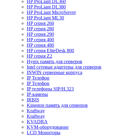
HP ProLiant DL360
HP ProLiant DL380
HP ProLiant MicroServer
HP ProLiant ML30
HP серия 260
HP серия 280
HP серия 290
HP серия 400
HP серия 480
HP серия EliteDesk 800
HP серия Z2
Hynix память для серверов
Intel сетевые адаптеры для серверов
INWIN серверные корпуса
IP Телефон
IP Телефон
IP телефоны SIP/H.323
IP-камеры
IRBIS
Kingston память для серверов
Kraftway
Kraftway
KVADRA
KVM-оборудование
LCD Мониторы