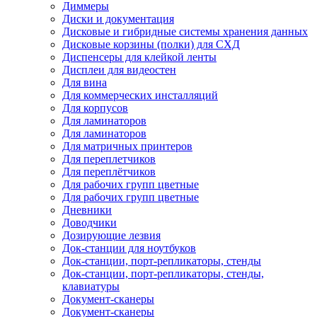
Диммеры
Диски и документация
Дисковые и гибридные системы хранения данных
Дисковые корзины (полки) для СХД
Диспенсеры для клейкой ленты
Дисплеи для видеостен
Для вина
Для коммерческих инсталляций
Для корпусов
Для ламинаторов
Для ламинаторов
Для матричных принтеров
Для переплетчиков
Для переплётчиков
Для рабочих групп цветные
Для рабочих групп цветные
Дневники
Доводчики
Дозирующие лезвия
Док-станции для ноутбуков
Док-станции, порт-репликаторы, стенды
Док-станции, порт-репликаторы, стенды,
клавиатуры
Документ-сканеры
Документ-сканеры