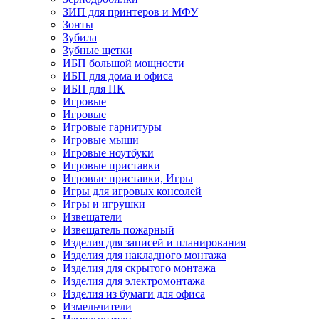
ЗИП для принтеров и МФУ
Зонты
Зубила
Зубные щетки
ИБП большой мощности
ИБП для дома и офиса
ИБП для ПК
Игровые
Игровые
Игровые гарнитуры
Игровые мыши
Игровые ноутбуки
Игровые приставки
Игровые приставки, Игры
Игры для игровых консолей
Игры и игрушки
Извещатели
Извещатель пожарный
Изделия для записей и планирования
Изделия для накладного монтажа
Изделия для скрытого монтажа
Изделия для электромонтажа
Изделия из бумаги для офиса
Измельчители