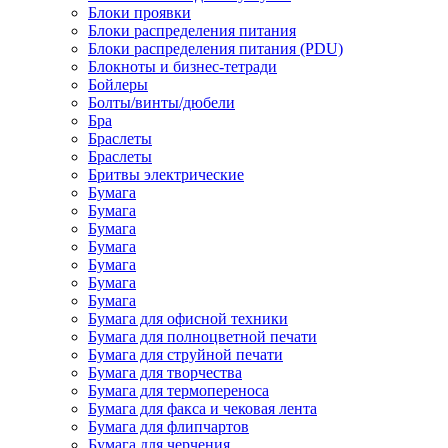
Блоки проявки
Блоки распределения питания
Блоки распределения питания (PDU)
Блокноты и бизнес-тетради
Бойлеры
Болты/винты/дюбели
Бра
Браслеты
Браслеты
Бритвы электрические
Бумага
Бумага
Бумага
Бумага
Бумага
Бумага
Бумага
Бумага для офисной техники
Бумага для полноцветной печати
Бумага для струйной печати
Бумага для творчества
Бумага для термопереноса
Бумага для факса и чековая лента
Бумага для флипчартов
Бумага для черчения