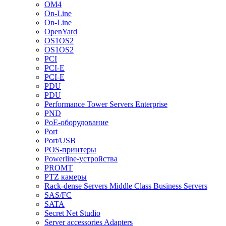
OM4
On-Line
On-Line
OpenYard
OS1OS2
OS1OS2
PCI
PCI-E
PCI-E
PDU
PDU
Performance Tower Servers Enterprise
PND
PoE-оборудование
Port
Port/USB
POS-принтеры
Powerline-устройства
PROMT
PTZ камеры
Rack-dense Servers Middle Class Business Servers
SAS/FC
SATA
Secret Net Studio
Server accessories Adapters