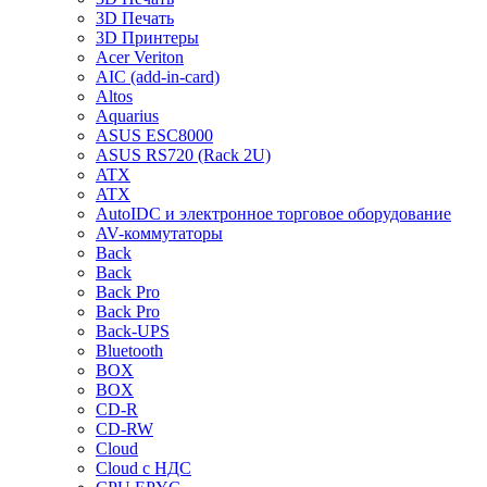
3D Печать
3D Принтеры
Acer Veriton
AIC (add-in-card)
Altos
Aquarius
ASUS ESC8000
ASUS RS720 (Rack 2U)
ATX
ATX
AutoIDC и электронное торговое оборудование
AV-коммутаторы
Back
Back
Back Pro
Back Pro
Back-UPS
Bluetooth
BOX
BOX
CD-R
CD-RW
Cloud
Cloud с НДС