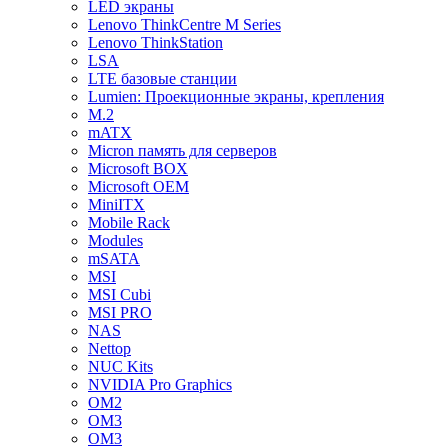
LED экраны
Lenovo ThinkCentre M Series
Lenovo ThinkStation
LSA
LTE базовые станции
Lumien: Проекционные экраны, крепления
M.2
mATX
Micron память для серверов
Microsoft BOX
Microsoft OEM
MiniITX
Mobile Rack
Modules
mSATA
MSI
MSI Cubi
MSI PRO
NAS
Nettop
NUC Kits
NVIDIA Pro Graphics
OM2
OM3
OM3