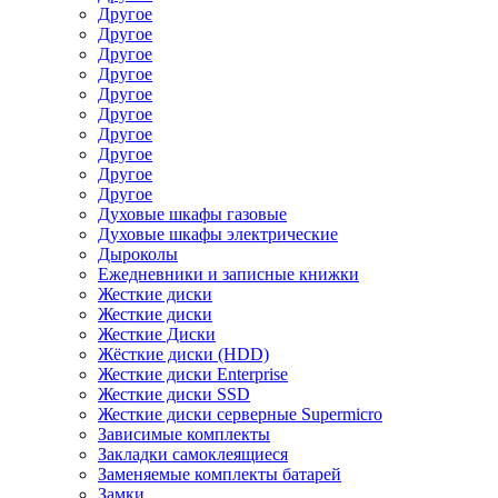
Другое
Другое
Другое
Другое
Другое
Другое
Другое
Другое
Другое
Другое
Духовые шкафы газовые
Духовые шкафы электрические
Дыроколы
Ежедневники и записные книжки
Жесткие диски
Жесткие диски
Жесткие Диски
Жёсткие диски (HDD)
Жесткие диски Enterprise
Жесткие диски SSD
Жесткие диски серверные Supermicro
Зависимые комплекты
Закладки самоклеящиеся
Заменяемые комплекты батарей
Замки