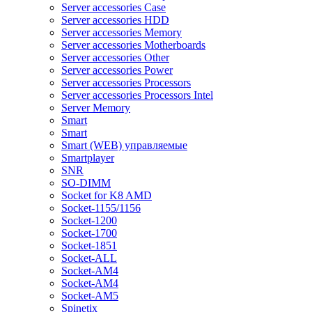
Server accessories Case
Server accessories HDD
Server accessories Memory
Server accessories Motherboards
Server accessories Other
Server accessories Power
Server accessories Processors
Server accessories Processors Intel
Server Memory
Smart
Smart
Smart (WEB) управляемые
Smartplayer
SNR
SO-DIMM
Socket for K8 AMD
Socket-1155/1156
Socket-1200
Socket-1700
Socket-1851
Socket-ALL
Socket-AM4
Socket-AM4
Socket-AM5
Spinetix