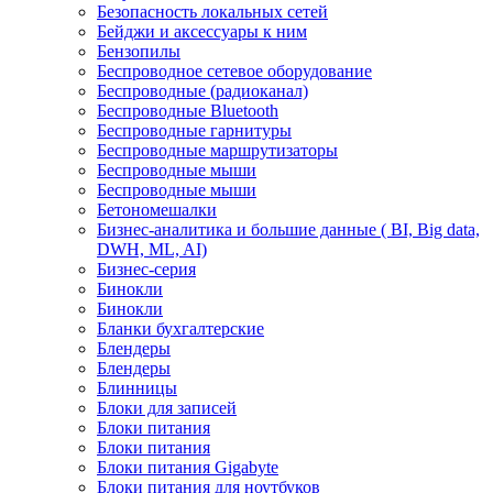
Безопасность локальных сетей
Бейджи и аксесcуары к ним
Бензопилы
Беспроводное сетевое оборудование
Беспроводные (радиоканал)
Беспроводные Bluetooth
Беспроводные гарнитуры
Беспроводные маршрутизаторы
Беспроводные мыши
Беспроводные мыши
Бетономешалки
Бизнес-аналитика и большие данные ( BI, Big data,
DWH, ML, AI)
Бизнес-серия
Бинокли
Бинокли
Бланки бухгалтерские
Блендеры
Блендеры
Блинницы
Блоки для записей
Блоки питания
Блоки питания
Блоки питания Gigabyte
Блоки питания для ноутбуков