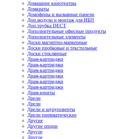
Домашние кинотеатры
Домкраты
Домофоны и вызывные панели
Доп.модули и монтаж для ИБП
Доп.трубка DECT
Дополнительные офисные продукты
Дополнительные элементы
Доски магнитно-маркерные
Доски пробковые и текстильные
Доски стеклянные
Драм-картриджи
Драм-картриджи
Драм-картриджи
Драм-картриджи
Драм-картриджи
Драм-картриджи
Драм-юниты
Дрели
Дрели
Дрели и шуруповерты
Дрели пневматические
Другие
Другие опции
Другое
Другое