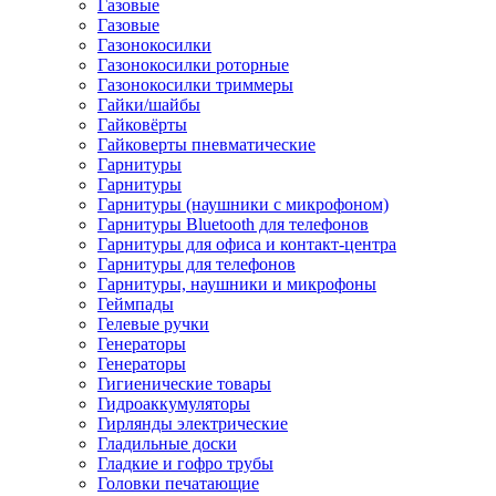
Газовые
Газовые
Газонокосилки
Газонокосилки роторные
Газонокосилки триммеры
Гайки/шайбы
Гайковёрты
Гайковерты пневматические
Гарнитуры
Гарнитуры
Гарнитуры (наушники с микрофоном)
Гарнитуры Bluetooth для телефонов
Гарнитуры для офиса и контакт-центра
Гарнитуры для телефонов
Гарнитуры, наушники и микрофоны
Геймпады
Гелевые ручки
Генераторы
Генераторы
Гигиенические товары
Гидроаккумуляторы
Гирлянды электрические
Гладильные доски
Гладкие и гофро трубы
Головки печатающие