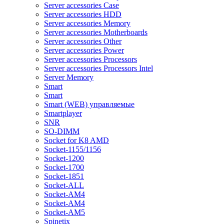
Server accessories Case
Server accessories HDD
Server accessories Memory
Server accessories Motherboards
Server accessories Other
Server accessories Power
Server accessories Processors
Server accessories Processors Intel
Server Memory
Smart
Smart
Smart (WEB) управляемые
Smartplayer
SNR
SO-DIMM
Socket for K8 AMD
Socket-1155/1156
Socket-1200
Socket-1700
Socket-1851
Socket-ALL
Socket-AM4
Socket-AM4
Socket-AM5
Spinetix