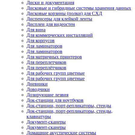
Диски и документация
Дисковые и гибридные системы хранения данных
Дисковые корзины (полки) для СХД
Диспенсеры для клейкой ленты
Дисплеи для видеостен
Для вина
Для коммерческих инсталляций
Для корпусов
Для ламинаторов
Для ламинаторов
Для матричных принтеров
Для переплетчиков
Для переплётчиков
Для рабочих групп цветные
Для рабочих групп цветные
Дневники
Доводчики
Дозирующие лезвия
Док-станции для ноутбуков
Док-станции, порт-репликаторы, стенды
Док-станции, порт-репликаторы, стенды,
клавиатуры
Документ-сканеры
Документ-сканеры
Домашние акустические системы