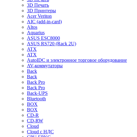
3D Печать
3D Принтеры
Acer Veriton
AIC (add-in-card)
Altos
Aquarius
ASUS ESC8000
ASUS RS720 (Rack 2U)
ATX
ATX
AutoIDC и электронное торговое оборудование
AV-коммутаторы
Back
Back
Back Pro
Back Pro
Back-UPS
Bluetooth
BOX
BOX
CD-R
CD-RW
Cloud
Cloud с НДС