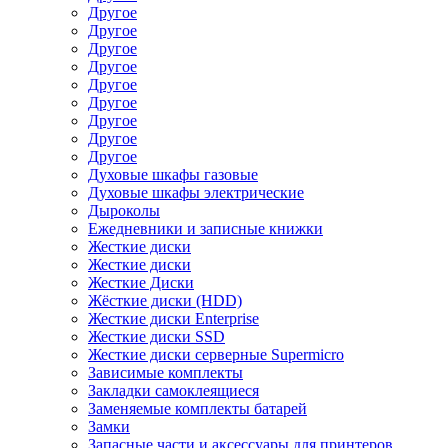
Другое
Другое
Другое
Другое
Другое
Другое
Другое
Другое
Другое
Духовые шкафы газовые
Духовые шкафы электрические
Дыроколы
Ежедневники и записные книжки
Жесткие диски
Жесткие диски
Жесткие Диски
Жёсткие диски (HDD)
Жесткие диски Enterprise
Жесткие диски SSD
Жесткие диски серверные Supermicro
Зависимые комплекты
Закладки самоклеящиеся
Заменяемые комплекты батарей
Замки
Запасные части и аксессуары для принтеров