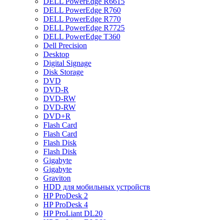
DELL PowerEdge R6615
DELL PowerEdge R760
DELL PowerEdge R770
DELL PowerEdge R7725
DELL PowerEdge T360
Dell Precision
Desktop
Digital Signage
Disk Storage
DVD
DVD-R
DVD-RW
DVD-RW
DVD+R
Flash Card
Flash Card
Flash Disk
Flash Disk
Gigabyte
Gigabyte
Graviton
HDD для мобильных устройств
HP ProDesk 2
HP ProDesk 4
HP ProLiant DL20