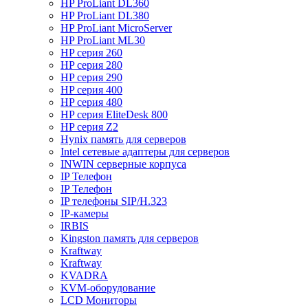
HP ProLiant DL360
HP ProLiant DL380
HP ProLiant MicroServer
HP ProLiant ML30
HP серия 260
HP серия 280
HP серия 290
HP серия 400
HP серия 480
HP серия EliteDesk 800
HP серия Z2
Hynix память для серверов
Intel сетевые адаптеры для серверов
INWIN серверные корпуса
IP Телефон
IP Телефон
IP телефоны SIP/H.323
IP-камеры
IRBIS
Kingston память для серверов
Kraftway
Kraftway
KVADRA
KVM-оборудование
LCD Мониторы