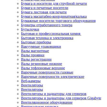
Бумага и носители для струйной печати
Бумага и печатные носители
Бумага листовая для печати
Бумага масштабно-координатная/калька
Бумажные носители торгового оборудования
Бункеры отработанного тонера
Бутылочки
Бытовая и профессиональная химия
Бытовая техника и электроника
Бытовые приборы
Вакуумные упаковщики
Валы магнитные
Валы проявки
Валы регистрации
Валы резиновые нижние
Валы тефлоновые верхние
Варочные поверхности газовые
Варочные поверхности электрические
Веб-камеры
Вентиляторы
Вентиляторы
Вентиляторы и радиаторы для серверов
Вентиляторы и радиаторы для серверов Gigabyte
Вентиляционное оборудование
Вертикальная загрузка