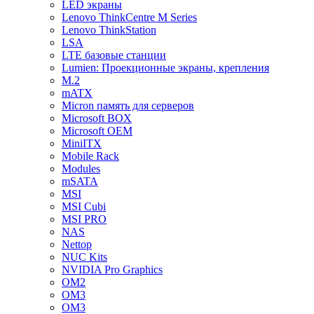
LED экраны
Lenovo ThinkCentre M Series
Lenovo ThinkStation
LSA
LTE базовые станции
Lumien: Проекционные экраны, крепления
M.2
mATX
Micron память для серверов
Microsoft BOX
Microsoft OEM
MiniITX
Mobile Rack
Modules
mSATA
MSI
MSI Cubi
MSI PRO
NAS
Nettop
NUC Kits
NVIDIA Pro Graphics
OM2
OM3
OM3