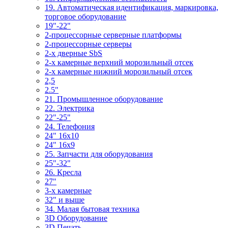
19. Автоматическая идентификация, маркировка,
торговое оборудование
19"-22"
2-процессорные серверные платформы
2-процессорные серверы
2-х дверные SbS
2-х камерные верхний морозильный отсек
2-х камерные нижний морозильный отсек
2,5
2.5"
21. Промышленное оборудование
22. Электрика
22"-25"
24. Телефония
24" 16x10
24" 16x9
25. Запчасти для оборудования
25"-32"
26. Кресла
27"
3-x камерные
32" и выше
34. Малая бытовая техника
3D Оборудование
3D Печать