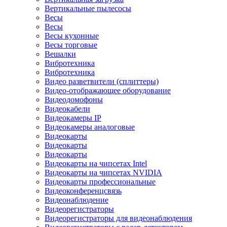
Вертикальные пылесосы
Весы
Весы
Весы кухонные
Весы торговые
Вешалки
Вибротехника
Вибротехника
Видео разветвители (сплиттеры)
Видео-отображающее оборудование
Видеодомофоны
Видеокабели
Видеокамеры IP
Видеокамеры аналоговые
Видеокарты
Видеокарты
Видеокарты
Видеокарты на чипсетах Intel
Видеокарты на чипсетах NVIDIA
Видеокарты профессиональные
Видеоконференцсвязь
Видеонаблюдение
Видеорегистраторы
Видеорегистраторы для видеонаблюдения