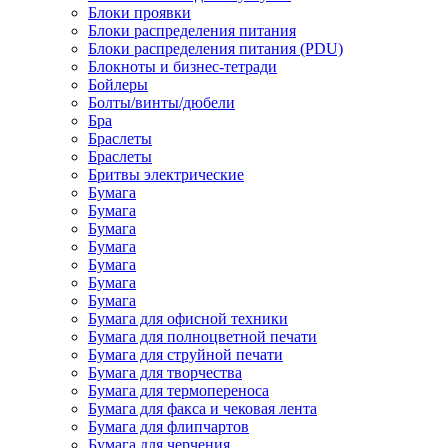
Блоки проявки
Блоки распределения питания
Блоки распределения питания (PDU)
Блокноты и бизнес-тетради
Бойлеры
Болты/винты/дюбели
Бра
Браслеты
Браслеты
Бритвы электрические
Бумага
Бумага
Бумага
Бумага
Бумага
Бумага
Бумага
Бумага для офисной техники
Бумага для полноцветной печати
Бумага для струйной печати
Бумага для творчества
Бумага для термопереноса
Бумага для факса и чековая лента
Бумага для флипчартов
Бумага для черчения