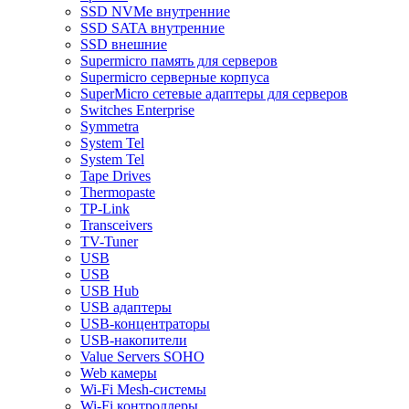
SSD NVMe внутренние
SSD SATA внутренние
SSD внешние
Supermicro память для серверов
Supermicro серверные корпуса
SuperMicro сетевые адаптеры для серверов
Switches Enterprise
Symmetra
System Tel
System Tel
Tape Drives
Thermopaste
TP-Link
Transceivers
TV-Tuner
USB
USB
USB Hub
USB адаптеры
USB-концентраторы
USB-накопители
Value Servers SOHO
Web камеры
Wi-Fi Mesh-системы
Wi-Fi контроллеры