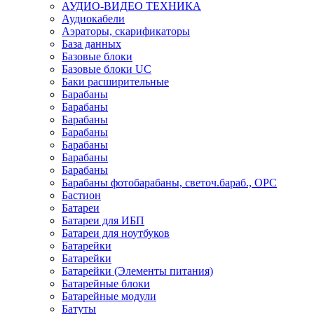
АУДИО-ВИДЕО ТЕХНИКА
Аудиокабели
Аэраторы, скарификаторы
База данных
Базовые блоки
Базовые блоки UC
Баки расширительные
Барабаны
Барабаны
Барабаны
Барабаны
Барабаны
Барабаны
Барабаны
Барабаны фотобарабаны, светоч.бараб., OPC
Бастион
Батареи
Батареи для ИБП
Батареи для ноутбуков
Батарейки
Батарейки
Батарейки (Элементы питания)
Батарейные блоки
Батарейные модули
Батуты