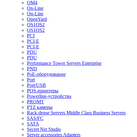
OM4
On-Line
On-Line
OpenYard
OS1OS2
OS1OS2
PCI
PCI-E
PCI-E
PDU
PDU
Performance Tower Servers Enterprise
PND
PoE-оборудование
Port
Port/USB
POS-принтеры
Powerline-устройства
PROMT
PTZ камеры
Rack-dense Servers Middle Class Business Servers
SAS/FC
SATA
Secret Net Studio
Server accessories Adapters