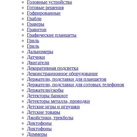
Головные устройства
Готовые решения
Гофрированные
Грабли
Граверы
Гравитон
Графические планшеты
Гриль
Гриль
Дальномеры
Датчики
Двигатели
Декоративная подсветка
Демонстрационное оборудование
Держатели, подставки для планшетов
Держатели, подставки для сотовых телефонов
Держатели/скобы
Детекторы банкнот
Детекторы металла, проводки
Детские игры и игрушки
Детские товары
Джойстики, трекболы
Диктофоны
Диктофоны
Диммеры