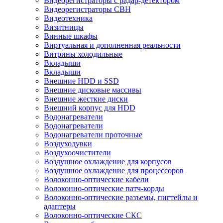
Видеорегистраторы с радар-детектором
Видеорегистраторы СВН
Видеотехника
Визитницы
Винные шкафы
Виртуальная и дополненная реальности
Витрины холодильные
Вкладыши
Вкладыши
Внешние HDD и SSD
Внешние дисковые массивы
Внешние жесткие диски
Внешний корпус для HDD
Водонагреватели
Водонагреватели
Водонагреватели проточные
Воздуходувки
Воздухоочистители
Воздушное охлаждение для корпусов
Воздушное охлаждение для процессоров
Волоконно-оптические кабели
Волоконно-оптические патч-корды
Волоконно-оптические разъемы, пигтейлы и
адаптеры
Волоконно-оптические СКС