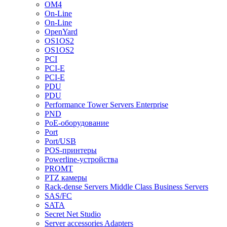
OM4
On-Line
On-Line
OpenYard
OS1OS2
OS1OS2
PCI
PCI-E
PCI-E
PDU
PDU
Performance Tower Servers Enterprise
PND
PoE-оборудование
Port
Port/USB
POS-принтеры
Powerline-устройства
PROMT
PTZ камеры
Rack-dense Servers Middle Class Business Servers
SAS/FC
SATA
Secret Net Studio
Server accessories Adapters