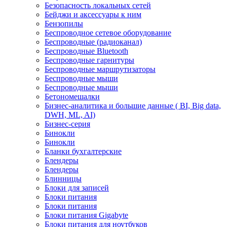
Безопасность локальных сетей
Бейджи и аксесcуары к ним
Бензопилы
Беспроводное сетевое оборудование
Беспроводные (радиоканал)
Беспроводные Bluetooth
Беспроводные гарнитуры
Беспроводные маршрутизаторы
Беспроводные мыши
Беспроводные мыши
Бетономешалки
Бизнес-аналитика и большие данные ( BI, Big data,
DWH, ML, AI)
Бизнес-серия
Бинокли
Бинокли
Бланки бухгалтерские
Блендеры
Блендеры
Блинницы
Блоки для записей
Блоки питания
Блоки питания
Блоки питания Gigabyte
Блоки питания для ноутбуков