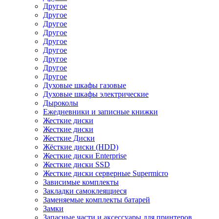
Другое
Другое
Другое
Другое
Другое
Другое
Другое
Другое
Другое
Духовые шкафы газовые
Духовые шкафы электрические
Дыроколы
Ежедневники и записные книжки
Жесткие диски
Жесткие диски
Жесткие Диски
Жёсткие диски (HDD)
Жесткие диски Enterprise
Жесткие диски SSD
Жесткие диски серверные Supermicro
Зависимые комплекты
Закладки самоклеящиеся
Заменяемые комплекты батарей
Замки
Запасные части и аксессуары для принтеров