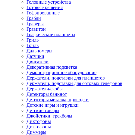
Головные устройства
Готовые решения
Гофрированные
Грабли
Граверы
Гравитон
Графические планшеты
Гриль
Гриль
Дальномеры
Датчики
Двигатели
Декоративная подсветка
Демонстрационное оборудование
Держатели, подставки для планшетов
Держатели, подставки для сотовых телефонов
Держатели/скобы
Детекторы банкнот
Детекторы металла, проводки
Детские игры и игрушки
Детские товары
Джойстики, трекболы
Диктофоны
Диктофоны
Диммеры