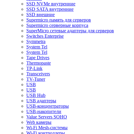
SSD NVMe внутренние
SSD SATA внутренние
SSD внешние
Supermicro память для серверов
Supermicro серверные корпуса
SuperMicro сетевые адаптеры для серверов
Switches Enterprise
Symmetra
System Tel
System Tel
Tape Drives
Thermopaste
TP-Link
Transceivers
TV-Tuner
USB
USB
USB Hub
USB адаптеры
USB-концентраторы
USB-накопители
Value Servers SOHO
Web камеры
Wi-Fi Mesh-системы
Wi-Fi контроллеры