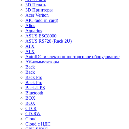
3D Печать
3D Принтеры
Acer Veriton
AIC (add-in-card)
Altos
Aquarius
ASUS ESC8000
ASUS RS720 (Rack 2U)
ATX
ATX
AutoIDC и электронное торговое оборудование
AV-коммутаторы
Back
Back
Back Pro
Back Pro
Back-UPS
Bluetooth
BOX
BOX
CD-R
CD-RW
Cloud
Cloud с НДС