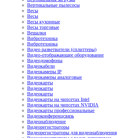
Вертикальные пылесосы
Весы
Весы
Весы кухонные
Весы торговые
Вешалки
Вибротехника
Вибротехника
Видео разветвители (сплиттеры)
Видео-отображающее оборудование
Видеодомофоны
Видеокабели
Видеокамеры IP
Видеокамеры аналоговые
Видеокарты
Видеокарты
Видеокарты
Видеокарты на чипсетах Intel
Видеокарты на чипсетах NVIDIA
Видеокарты профессиональные
Видеоконференцсвязь
Видеонаблюдение
Видеорегистраторы
Видеорегистраторы для видеонаблюдения