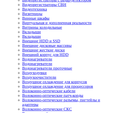
Видеорегистраторы с радар-детектором
Видеорегистраторы СВН
Видеотехника
Визитницы
Винные шкафы
Виртуальная и дополненная реальности
Витрины холодильные
Вкладыши
Вкладыши
Внешние HDD и SSD
Внешние дисковые массивы
Внешние жесткие диски
Внешний корпус для HDD
Водонагреватели
Водонагреватели
Водонагреватели проточные
Воздуходувки
Воздухоочистители
Воздушное охлаждение для корпусов
Воздушное охлаждение для процессоров
Волоконно-оптические кабели
Волоконно-оптические патч-корды
Волоконно-оптические разъемы, пигтейлы и
адаптеры
Волоконно-оптические СКС