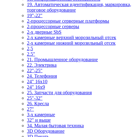
19. Автоматическая идентификация, маркировка,
торговое оборудование
19"-22"
2-процессорные серверные платформы
2-процессорные серверы
2-х дверные SbS
2-х камерные верхний морозильный отсек
2-х камерные нижний морозильный отсек
2,5
2.5"
21. Промышленное оборудование
22. Электрика
22"-25"
24. Телефония
24" 16x10
24" 16x9
25. Запчасти для оборудования
25"-32"
26. Кресла
27"
3-x камерные
32" и выше
34. Малая бытовая техника
3D Оборудование
3D Печать