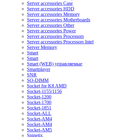
Server accessories Case
Server accessories HDD
Server accessories Memory
Server accessories Motherboards
Server accessories Other
Server accessories Power
Server accessories Processors
Server accessories Processors Intel
Server Memory
Smart
Smart
Smart (WEB) управляемые
Smartplayer
SNR
SO-DIMM
Socket for K8 AMD
Socket-1155/1156
Socket-1200
Socket-1700
Socket-1851
Socket-ALL
Socket-AM4
Socket-AM4
Socket-AM5
Spinetix