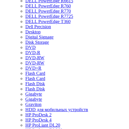
DELL PowerEdge R6615
DELL PowerEdge R760
DELL PowerEdge R770
DELL PowerEdge R7725
DELL PowerEdge T360
Dell Precision
Desktop
Digital Signage
Disk Storage
DVD
DVD-R
DVD-RW
DVD-RW
DVD+R
Flash Card
Flash Card
Flash Disk
Flash Disk
Gigabyte
Gigabyte
Graviton
HDD для мобильных устройств
HP ProDesk 2
HP ProDesk 4
HP ProLiant DL20