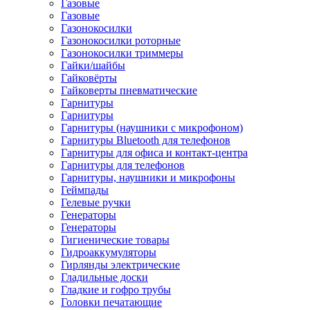
Газовые
Газовые
Газонокосилки
Газонокосилки роторные
Газонокосилки триммеры
Гайки/шайбы
Гайковёрты
Гайковерты пневматические
Гарнитуры
Гарнитуры
Гарнитуры (наушники с микрофоном)
Гарнитуры Bluetooth для телефонов
Гарнитуры для офиса и контакт-центра
Гарнитуры для телефонов
Гарнитуры, наушники и микрофоны
Геймпады
Гелевые ручки
Генераторы
Генераторы
Гигиенические товары
Гидроаккумуляторы
Гирлянды электрические
Гладильные доски
Гладкие и гофро трубы
Головки печатающие