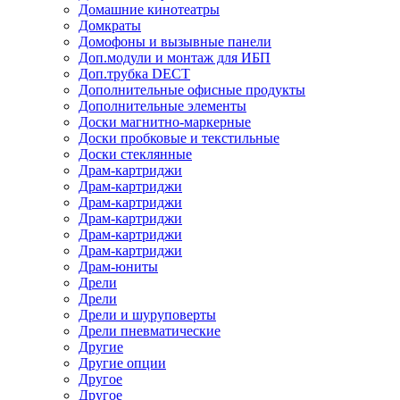
Домашние кинотеатры
Домкраты
Домофоны и вызывные панели
Доп.модули и монтаж для ИБП
Доп.трубка DECT
Дополнительные офисные продукты
Дополнительные элементы
Доски магнитно-маркерные
Доски пробковые и текстильные
Доски стеклянные
Драм-картриджи
Драм-картриджи
Драм-картриджи
Драм-картриджи
Драм-картриджи
Драм-картриджи
Драм-юниты
Дрели
Дрели
Дрели и шуруповерты
Дрели пневматические
Другие
Другие опции
Другое
Другое