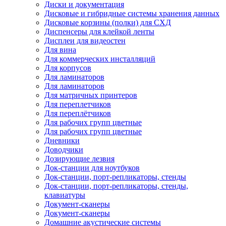
Диски и документация
Дисковые и гибридные системы хранения данных
Дисковые корзины (полки) для СХД
Диспенсеры для клейкой ленты
Дисплеи для видеостен
Для вина
Для коммерческих инсталляций
Для корпусов
Для ламинаторов
Для ламинаторов
Для матричных принтеров
Для переплетчиков
Для переплётчиков
Для рабочих групп цветные
Для рабочих групп цветные
Дневники
Доводчики
Дозирующие лезвия
Док-станции для ноутбуков
Док-станции, порт-репликаторы, стенды
Док-станции, порт-репликаторы, стенды,
клавиатуры
Документ-сканеры
Документ-сканеры
Домашние акустические системы