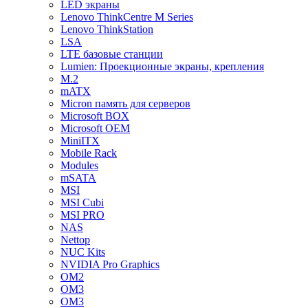
LED экраны
Lenovo ThinkCentre M Series
Lenovo ThinkStation
LSA
LTE базовые станции
Lumien: Проекционные экраны, крепления
M.2
mATX
Micron память для серверов
Microsoft BOX
Microsoft OEM
MiniITX
Mobile Rack
Modules
mSATA
MSI
MSI Cubi
MSI PRO
NAS
Nettop
NUC Kits
NVIDIA Pro Graphics
OM2
OM3
OM3