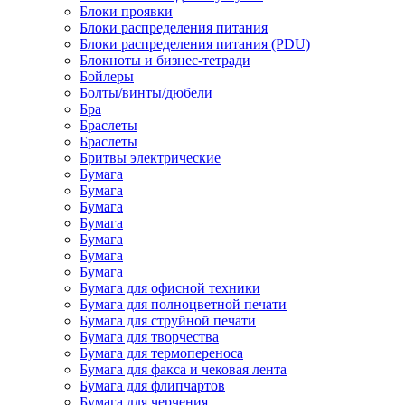
Блоки проявки
Блоки распределения питания
Блоки распределения питания (PDU)
Блокноты и бизнес-тетради
Бойлеры
Болты/винты/дюбели
Бра
Браслеты
Браслеты
Бритвы электрические
Бумага
Бумага
Бумага
Бумага
Бумага
Бумага
Бумага
Бумага для офисной техники
Бумага для полноцветной печати
Бумага для струйной печати
Бумага для творчества
Бумага для термопереноса
Бумага для факса и чековая лента
Бумага для флипчартов
Бумага для черчения