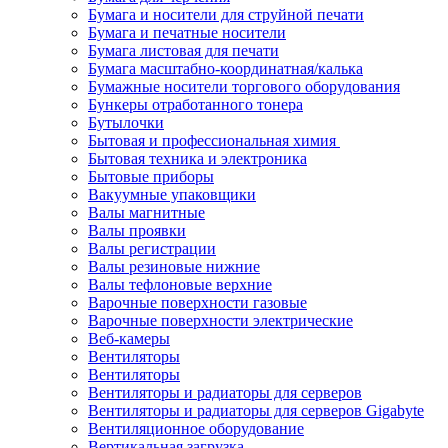
Бумага и носители для струйной печати
Бумага и печатные носители
Бумага листовая для печати
Бумага масштабно-координатная/калька
Бумажные носители торгового оборудования
Бункеры отработанного тонера
Бутылочки
Бытовая и профессиональная химия
Бытовая техника и электроника
Бытовые приборы
Вакуумные упаковщики
Валы магнитные
Валы проявки
Валы регистрации
Валы резиновые нижние
Валы тефлоновые верхние
Варочные поверхности газовые
Варочные поверхности электрические
Веб-камеры
Вентиляторы
Вентиляторы
Вентиляторы и радиаторы для серверов
Вентиляторы и радиаторы для серверов Gigabyte
Вентиляционное оборудование
Вертикальная загрузка