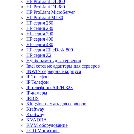
HP ProLiant DL360
HP ProLiant DL380
HP ProLiant MicroServer
HP ProLiant ML30
HP серия 260
HP серия 280
HP серия 290
HP серия 400
HP серия 480
HP серия EliteDesk 800
HP серия Z2
Hynix память для серверов
Intel сетевые адаптеры для серверов
INWIN серверные корпуса
IP Телефон
IP Телефон
IP телефоны SIP/H.323
IP-камеры
IRBIS
Kingston память для серверов
Kraftway
Kraftway
KVADRA
KVM-оборудование
LCD Мониторы