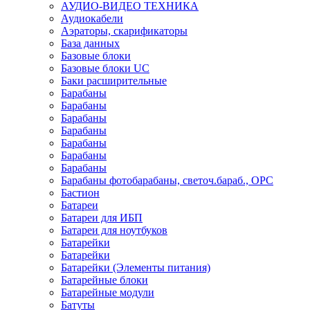
АУДИО-ВИДЕО ТЕХНИКА
Аудиокабели
Аэраторы, скарификаторы
База данных
Базовые блоки
Базовые блоки UC
Баки расширительные
Барабаны
Барабаны
Барабаны
Барабаны
Барабаны
Барабаны
Барабаны
Барабаны фотобарабаны, светоч.бараб., OPC
Бастион
Батареи
Батареи для ИБП
Батареи для ноутбуков
Батарейки
Батарейки
Батарейки (Элементы питания)
Батарейные блоки
Батарейные модули
Батуты