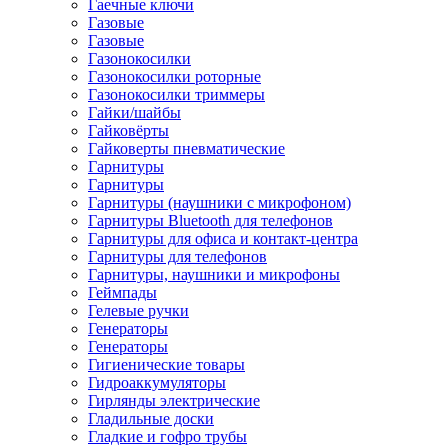
Гаечные ключи
Газовые
Газовые
Газонокосилки
Газонокосилки роторные
Газонокосилки триммеры
Гайки/шайбы
Гайковёрты
Гайковерты пневматические
Гарнитуры
Гарнитуры
Гарнитуры (наушники с микрофоном)
Гарнитуры Bluetooth для телефонов
Гарнитуры для офиса и контакт-центра
Гарнитуры для телефонов
Гарнитуры, наушники и микрофоны
Геймпады
Гелевые ручки
Генераторы
Генераторы
Гигиенические товары
Гидроаккумуляторы
Гирлянды электрические
Гладильные доски
Гладкие и гофро трубы