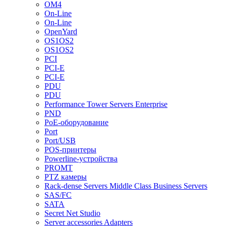
OM4
On-Line
On-Line
OpenYard
OS1OS2
OS1OS2
PCI
PCI-E
PCI-E
PDU
PDU
Performance Tower Servers Enterprise
PND
PoE-оборудование
Port
Port/USB
POS-принтеры
Powerline-устройства
PROMT
PTZ камеры
Rack-dense Servers Middle Class Business Servers
SAS/FC
SATA
Secret Net Studio
Server accessories Adapters