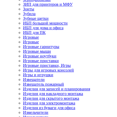
ЗИП для принтеров и МФУ
Зонты
Зубила
Зубные щетки
ИБП большой мощности
ИБП для дома и офиса
ИБП для ПК
Игровые
Игровые
Игровые гарнитуры
Игровые мыши
Игровые ноутбуки
Игровые приставки
Игровые приставки, Игры
Игры для игровых консолей
Игры и игрушки
Извещатели
Извещатель пожарный
Изделия для записей и планирования
Изделия для накладного монтажа
Изделия для скрытого монтажа
Изделия для электромонтажа
Изделия из бумаги для офиса
Измельчители