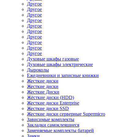
Другое
Другое
Другое
Другое
Другое
Другое
Другое
Другое
Другое
Другое
Духовые шкафы газовые
Духовые шкафы электрические
Дыроколы
Ежедневники и записные книжки
Жесткие диски
Жесткие диски
Жесткие Диски
Жёсткие диски (HDD)
Жесткие диски Enterprise
Жесткие диски SSD
Жесткие диски серверные Supermicro
Зависимые комплекты
Закладки самоклеящиеся
Заменяемые комплекты батарей
Замки