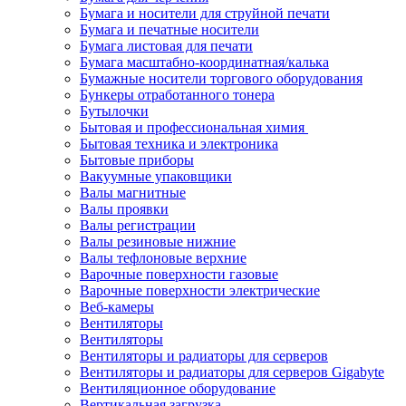
Бумага и носители для струйной печати
Бумага и печатные носители
Бумага листовая для печати
Бумага масштабно-координатная/калька
Бумажные носители торгового оборудования
Бункеры отработанного тонера
Бутылочки
Бытовая и профессиональная химия
Бытовая техника и электроника
Бытовые приборы
Вакуумные упаковщики
Валы магнитные
Валы проявки
Валы регистрации
Валы резиновые нижние
Валы тефлоновые верхние
Варочные поверхности газовые
Варочные поверхности электрические
Веб-камеры
Вентиляторы
Вентиляторы
Вентиляторы и радиаторы для серверов
Вентиляторы и радиаторы для серверов Gigabyte
Вентиляционное оборудование
Вертикальная загрузка