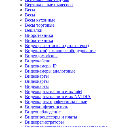
Вертикальные пылесосы
Весы
Весы
Весы кухонные
Весы торговые
Вешалки
Вибротехника
Вибротехника
Видео разветвители (сплиттеры)
Видео-отображающее оборудование
Видеодомофоны
Видеокабели
Видеокамеры IP
Видеокамеры аналоговые
Видеокарты
Видеокарты
Видеокарты
Видеокарты на чипсетах Intel
Видеокарты на чипсетах NVIDIA
Видеокарты профессиональные
Видеоконференцсвязь
Видеонаблюдение
Видеопроцессоры и платы
Видеорегистраторы