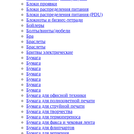
Блоки проявки
Блоки распределения питания
Блоки распределения питания (PDU)
Блокноты и бизнес-тетради
Бойлеры
Болты/винты/дюбели
Бра
Браслеты
Браслеты
Бритвы электрические
Бумага
Бумага
Бумага
Бумага
Бумага
Бумага
Бумага
Бумага для офисной техники
Бумага для полноцветной печати
Бумага для струйной печати
Бумага для творчества
Бумага для термопереноса
Бумага для факса и чековая лента
Бумага для флипчартов
Бумага для черчения