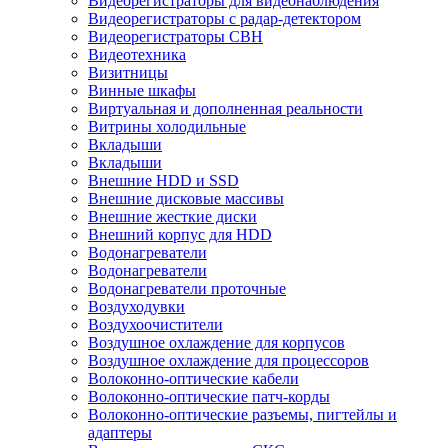
Видеорегистраторы для видеонаблюдения
Видеорегистраторы с радар-детектором
Видеорегистраторы СВН
Видеотехника
Визитницы
Винные шкафы
Виртуальная и дополненная реальности
Витрины холодильные
Вкладыши
Вкладыши
Внешние HDD и SSD
Внешние дисковые массивы
Внешние жесткие диски
Внешний корпус для HDD
Водонагреватели
Водонагреватели
Водонагреватели проточные
Воздуходувки
Воздухоочистители
Воздушное охлаждение для корпусов
Воздушное охлаждение для процессоров
Волоконно-оптические кабели
Волоконно-оптические патч-корды
Волоконно-оптические разъемы, пигтейлы и
адаптеры