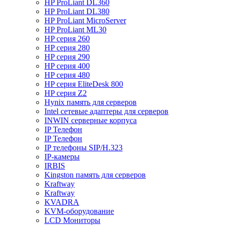
HP ProLiant DL360
HP ProLiant DL380
HP ProLiant MicroServer
HP ProLiant ML30
HP серия 260
HP серия 280
HP серия 290
HP серия 400
HP серия 480
HP серия EliteDesk 800
HP серия Z2
Hynix память для серверов
Intel сетевые адаптеры для серверов
INWIN серверные корпуса
IP Телефон
IP Телефон
IP телефоны SIP/H.323
IP-камеры
IRBIS
Kingston память для серверов
Kraftway
Kraftway
KVADRA
KVM-оборудование
LCD Мониторы