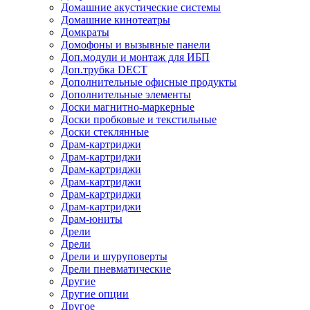
Домашние акустические системы
Домашние кинотеатры
Домкраты
Домофоны и вызывные панели
Доп.модули и монтаж для ИБП
Доп.трубка DECT
Дополнительные офисные продукты
Дополнительные элементы
Доски магнитно-маркерные
Доски пробковые и текстильные
Доски стеклянные
Драм-картриджи
Драм-картриджи
Драм-картриджи
Драм-картриджи
Драм-картриджи
Драм-картриджи
Драм-юниты
Дрели
Дрели
Дрели и шуруповерты
Дрели пневматические
Другие
Другие опции
Другое