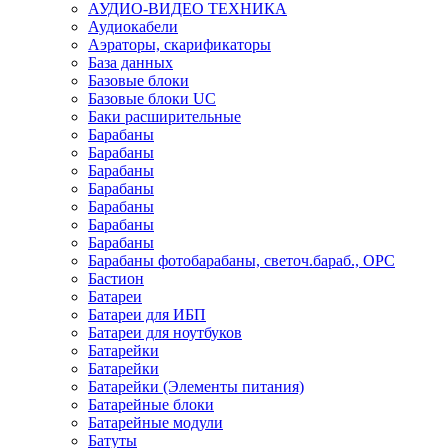
АУДИО-ВИДЕО ТЕХНИКА
Аудиокабели
Аэраторы, скарификаторы
База данных
Базовые блоки
Базовые блоки UC
Баки расширительные
Барабаны
Барабаны
Барабаны
Барабаны
Барабаны
Барабаны
Барабаны
Барабаны фотобарабаны, светоч.бараб., OPC
Бастион
Батареи
Батареи для ИБП
Батареи для ноутбуков
Батарейки
Батарейки
Батарейки (Элементы питания)
Батарейные блоки
Батарейные модули
Батуты