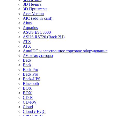
3D Печать
3D Принтеры
Acer Veriton
AIC (add-in-card)
Altos
Aquarius
ASUS ESC8000
ASUS RS720 (Rack 2U)
ATX
ATX
AutoIDC и электронное торговое оборудование
AV-коммутаторы
Back
Back
Back Pro
Back Pro
Back-UPS
Bluetooth
BOX
BOX
CD-R
CD-RW
Cloud
Cloud с НДС