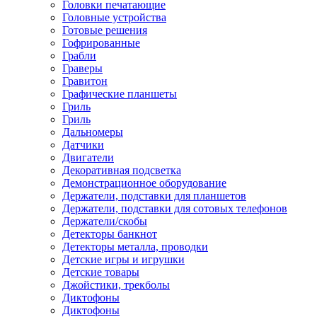
Головки печатающие
Головные устройства
Готовые решения
Гофрированные
Грабли
Граверы
Гравитон
Графические планшеты
Гриль
Гриль
Дальномеры
Датчики
Двигатели
Декоративная подсветка
Демонстрационное оборудование
Держатели, подставки для планшетов
Держатели, подставки для сотовых телефонов
Держатели/скобы
Детекторы банкнот
Детекторы металла, проводки
Детские игры и игрушки
Детские товары
Джойстики, трекболы
Диктофоны
Диктофоны