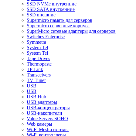
SSD NVMe внутренние
SSD SATA внутренние
SSD внешние
Supermicro память для серверов
Supermicro серверные корпуса
SuperMicro сетевые адаптеры для серверов
Switches Enterprise
Symmetra
System Tel
System Tel
Tape Drives
Thermopaste
TP-Link
Transceivers
TV-Tuner
USB
USB
USB Hub
USB адаптеры
USB-концентраторы
USB-накопители
Value Servers SOHO
Web камеры
Wi-Fi Mesh-системы
Wi-Fi контроллеры