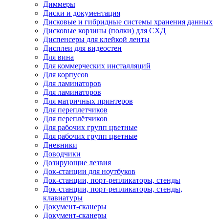
Диммеры
Диски и документация
Дисковые и гибридные системы хранения данных
Дисковые корзины (полки) для СХД
Диспенсеры для клейкой ленты
Дисплеи для видеостен
Для вина
Для коммерческих инсталляций
Для корпусов
Для ламинаторов
Для ламинаторов
Для матричных принтеров
Для переплетчиков
Для переплётчиков
Для рабочих групп цветные
Для рабочих групп цветные
Дневники
Доводчики
Дозирующие лезвия
Док-станции для ноутбуков
Док-станции, порт-репликаторы, стенды
Док-станции, порт-репликаторы, стенды,
клавиатуры
Документ-сканеры
Документ-сканеры