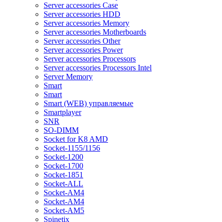
Server accessories Case
Server accessories HDD
Server accessories Memory
Server accessories Motherboards
Server accessories Other
Server accessories Power
Server accessories Processors
Server accessories Processors Intel
Server Memory
Smart
Smart
Smart (WEB) управляемые
Smartplayer
SNR
SO-DIMM
Socket for K8 AMD
Socket-1155/1156
Socket-1200
Socket-1700
Socket-1851
Socket-ALL
Socket-AM4
Socket-AM4
Socket-AM5
Spinetix