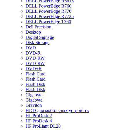
DELL PowerEdge R6615
DELL PowerEdge R760
DELL PowerEdge R770
DELL PowerEdge R7725
DELL PowerEdge T360
Dell Precision
Desktop
Digital Signage
Disk Storage
DVD
DVD-R
DVD-RW
DVD-RW
DVD+R
Flash Card
Flash Card
Flash Disk
Flash Disk
Gigabyte
Gigabyte
Graviton
HDD для мобильных устройств
HP ProDesk 2
HP ProDesk 4
HP ProLiant DL20