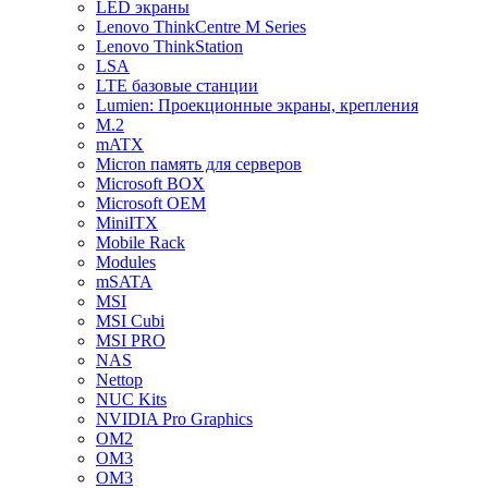
LED экраны
Lenovo ThinkCentre M Series
Lenovo ThinkStation
LSA
LTE базовые станции
Lumien: Проекционные экраны, крепления
M.2
mATX
Micron память для серверов
Microsoft BOX
Microsoft OEM
MiniITX
Mobile Rack
Modules
mSATA
MSI
MSI Cubi
MSI PRO
NAS
Nettop
NUC Kits
NVIDIA Pro Graphics
OM2
OM3
OM3