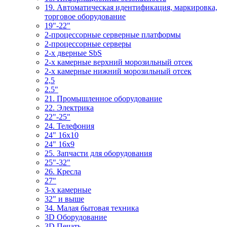
19. Автоматическая идентификация, маркировка,
торговое оборудование
19"-22"
2-процессорные серверные платформы
2-процессорные серверы
2-х дверные SbS
2-х камерные верхний морозильный отсек
2-х камерные нижний морозильный отсек
2,5
2.5"
21. Промышленное оборудование
22. Электрика
22"-25"
24. Телефония
24" 16x10
24" 16x9
25. Запчасти для оборудования
25"-32"
26. Кресла
27"
3-x камерные
32" и выше
34. Малая бытовая техника
3D Оборудование
3D Печать