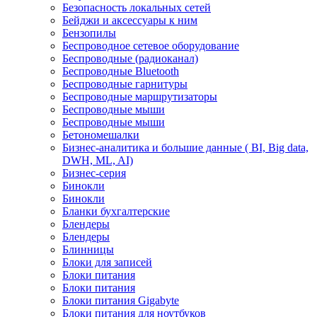
Безопасность локальных сетей
Бейджи и аксесcуары к ним
Бензопилы
Беспроводное сетевое оборудование
Беспроводные (радиоканал)
Беспроводные Bluetooth
Беспроводные гарнитуры
Беспроводные маршрутизаторы
Беспроводные мыши
Беспроводные мыши
Бетономешалки
Бизнес-аналитика и большие данные ( BI, Big data,
DWH, ML, AI)
Бизнес-серия
Бинокли
Бинокли
Бланки бухгалтерские
Блендеры
Блендеры
Блинницы
Блоки для записей
Блоки питания
Блоки питания
Блоки питания Gigabyte
Блоки питания для ноутбуков