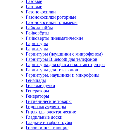
Газовые
Газовые
Газонокосилки
Газонокосилки роторные
Газонокосилки триммеры
Гайки/шайбы
Гайковёрты
Гайковерты пневматические
Гарнитуры
Гарнитуры
Гарнитуры (наушники с микрофоном)
Гарнитуры Bluetooth для телефонов
Гарнитуры для офиса и контакт-центра
Гарнитуры для телефонов
Гарнитуры, наушники и микрофоны
Геймпады
Гелевые ручки
Генераторы
Генераторы
Гигиенические товары
Гидроаккумуляторы
Гирлянды электрические
Гладильные доски
Гладкие и гофро трубы
Головки печатающие