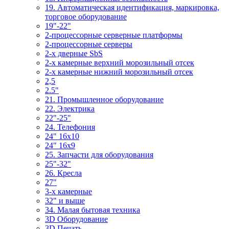
19. Автоматическая идентификация, маркировка,
торговое оборудование
19"-22"
2-процессорные серверные платформы
2-процессорные серверы
2-х дверные SbS
2-х камерные верхний морозильный отсек
2-х камерные нижний морозильный отсек
2,5
2.5"
21. Промышленное оборудование
22. Электрика
22"-25"
24. Телефония
24" 16x10
24" 16x9
25. Запчасти для оборудования
25"-32"
26. Кресла
27"
3-x камерные
32" и выше
34. Малая бытовая техника
3D Оборудование
3D Печать