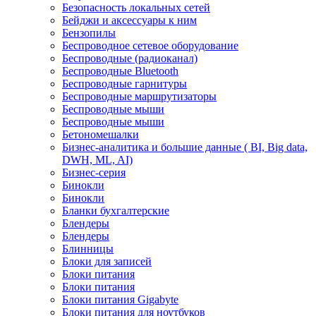
Безопасность локальных сетей
Бейджи и аксесcуары к ним
Бензопилы
Беспроводное сетевое оборудование
Беспроводные (радиоканал)
Беспроводные Bluetooth
Беспроводные гарнитуры
Беспроводные маршрутизаторы
Беспроводные мыши
Беспроводные мыши
Бетономешалки
Бизнес-аналитика и большие данные ( BI, Big data,
DWH, ML, AI)
Бизнес-серия
Бинокли
Бинокли
Бланки бухгалтерские
Блендеры
Блендеры
Блинницы
Блоки для записей
Блоки питания
Блоки питания
Блоки питания Gigabyte
Блоки питания для ноутбуков