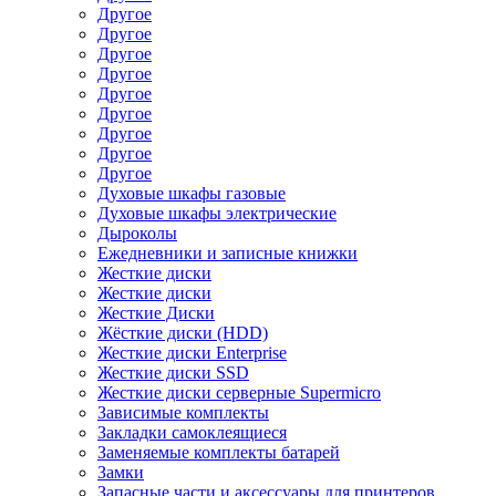
Другое
Другое
Другое
Другое
Другое
Другое
Другое
Другое
Другое
Духовые шкафы газовые
Духовые шкафы электрические
Дыроколы
Ежедневники и записные книжки
Жесткие диски
Жесткие диски
Жесткие Диски
Жёсткие диски (HDD)
Жесткие диски Enterprise
Жесткие диски SSD
Жесткие диски серверные Supermicro
Зависимые комплекты
Закладки самоклеящиеся
Заменяемые комплекты батарей
Замки
Запасные части и аксессуары для принтеров