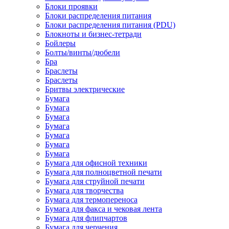
Блоки проявки
Блоки распределения питания
Блоки распределения питания (PDU)
Блокноты и бизнес-тетради
Бойлеры
Болты/винты/дюбели
Бра
Браслеты
Браслеты
Бритвы электрические
Бумага
Бумага
Бумага
Бумага
Бумага
Бумага
Бумага
Бумага для офисной техники
Бумага для полноцветной печати
Бумага для струйной печати
Бумага для творчества
Бумага для термопереноса
Бумага для факса и чековая лента
Бумага для флипчартов
Бумага для черчения