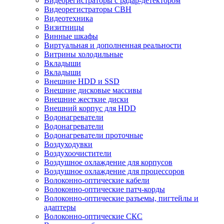
Видеорегистраторы с радар-детектором
Видеорегистраторы СВН
Видеотехника
Визитницы
Винные шкафы
Виртуальная и дополненная реальности
Витрины холодильные
Вкладыши
Вкладыши
Внешние HDD и SSD
Внешние дисковые массивы
Внешние жесткие диски
Внешний корпус для HDD
Водонагреватели
Водонагреватели
Водонагреватели проточные
Воздуходувки
Воздухоочистители
Воздушное охлаждение для корпусов
Воздушное охлаждение для процессоров
Волоконно-оптические кабели
Волоконно-оптические патч-корды
Волоконно-оптические разъемы, пигтейлы и
адаптеры
Волоконно-оптические СКС