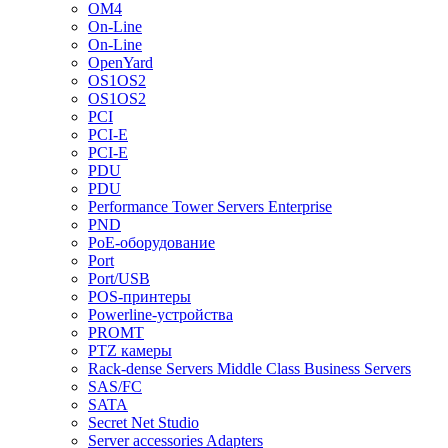
OM4
On-Line
On-Line
OpenYard
OS1OS2
OS1OS2
PCI
PCI-E
PCI-E
PDU
PDU
Performance Tower Servers Enterprise
PND
PoE-оборудование
Port
Port/USB
POS-принтеры
Powerline-устройства
PROMT
PTZ камеры
Rack-dense Servers Middle Class Business Servers
SAS/FC
SATA
Secret Net Studio
Server accessories Adapters