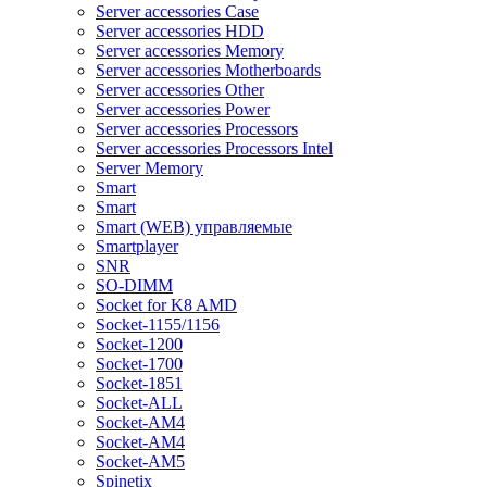
Server accessories Case
Server accessories HDD
Server accessories Memory
Server accessories Motherboards
Server accessories Other
Server accessories Power
Server accessories Processors
Server accessories Processors Intel
Server Memory
Smart
Smart
Smart (WEB) управляемые
Smartplayer
SNR
SO-DIMM
Socket for K8 AMD
Socket-1155/1156
Socket-1200
Socket-1700
Socket-1851
Socket-ALL
Socket-AM4
Socket-AM4
Socket-AM5
Spinetix