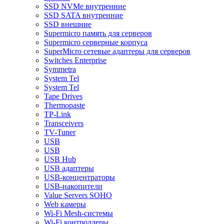
SSD NVMe внутренние
SSD SATA внутренние
SSD внешние
Supermicro память для серверов
Supermicro серверные корпуса
SuperMicro сетевые адаптеры для серверов
Switches Enterprise
Symmetra
System Tel
System Tel
Tape Drives
Thermopaste
TP-Link
Transceivers
TV-Tuner
USB
USB
USB Hub
USB адаптеры
USB-концентраторы
USB-накопители
Value Servers SOHO
Web камеры
Wi-Fi Mesh-системы
Wi-Fi контроллеры