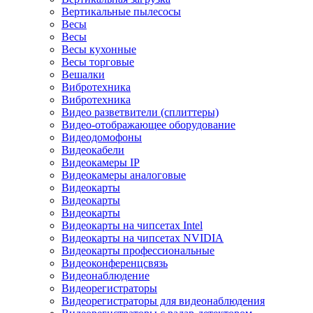
Вертикальные пылесосы
Весы
Весы
Весы кухонные
Весы торговые
Вешалки
Вибротехника
Вибротехника
Видео разветвители (сплиттеры)
Видео-отображающее оборудование
Видеодомофоны
Видеокабели
Видеокамеры IP
Видеокамеры аналоговые
Видеокарты
Видеокарты
Видеокарты
Видеокарты на чипсетах Intel
Видеокарты на чипсетах NVIDIA
Видеокарты профессиональные
Видеоконференцсвязь
Видеонаблюдение
Видеорегистраторы
Видеорегистраторы для видеонаблюдения