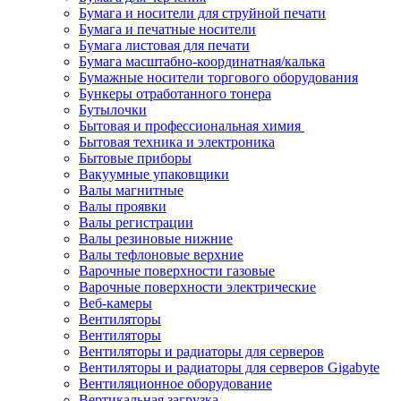
Бумага и носители для струйной печати
Бумага и печатные носители
Бумага листовая для печати
Бумага масштабно-координатная/калька
Бумажные носители торгового оборудования
Бункеры отработанного тонера
Бутылочки
Бытовая и профессиональная химия
Бытовая техника и электроника
Бытовые приборы
Вакуумные упаковщики
Валы магнитные
Валы проявки
Валы регистрации
Валы резиновые нижние
Валы тефлоновые верхние
Варочные поверхности газовые
Варочные поверхности электрические
Веб-камеры
Вентиляторы
Вентиляторы
Вентиляторы и радиаторы для серверов
Вентиляторы и радиаторы для серверов Gigabyte
Вентиляционное оборудование
Вертикальная загрузка