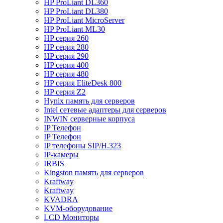
HP ProLiant DL360
HP ProLiant DL380
HP ProLiant MicroServer
HP ProLiant ML30
HP серия 260
HP серия 280
HP серия 290
HP серия 400
HP серия 480
HP серия EliteDesk 800
HP серия Z2
Hynix память для серверов
Intel сетевые адаптеры для серверов
INWIN серверные корпуса
IP Телефон
IP Телефон
IP телефоны SIP/H.323
IP-камеры
IRBIS
Kingston память для серверов
Kraftway
Kraftway
KVADRA
KVM-оборудование
LCD Мониторы