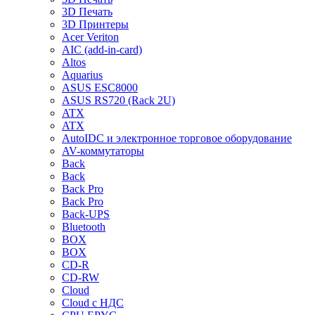
3D Печать
3D Принтеры
Acer Veriton
AIC (add-in-card)
Altos
Aquarius
ASUS ESC8000
ASUS RS720 (Rack 2U)
ATX
ATX
AutoIDC и электронное торговое оборудование
AV-коммутаторы
Back
Back
Back Pro
Back Pro
Back-UPS
Bluetooth
BOX
BOX
CD-R
CD-RW
Cloud
Cloud с НДС