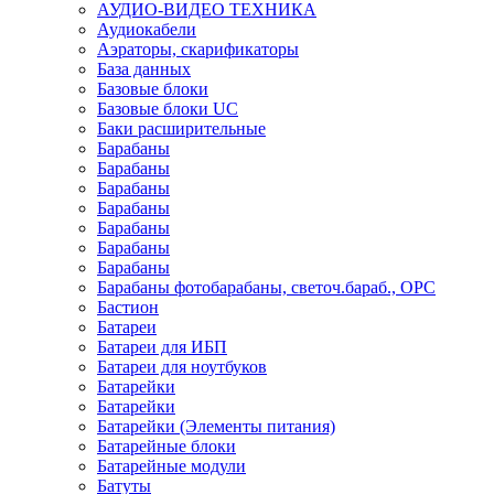
АУДИО-ВИДЕО ТЕХНИКА
Аудиокабели
Аэраторы, скарификаторы
База данных
Базовые блоки
Базовые блоки UC
Баки расширительные
Барабаны
Барабаны
Барабаны
Барабаны
Барабаны
Барабаны
Барабаны
Барабаны фотобарабаны, светоч.бараб., OPC
Бастион
Батареи
Батареи для ИБП
Батареи для ноутбуков
Батарейки
Батарейки
Батарейки (Элементы питания)
Батарейные блоки
Батарейные модули
Батуты