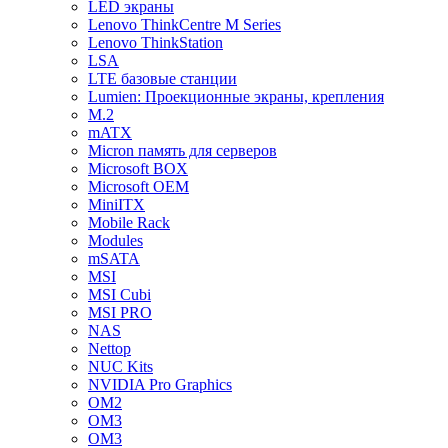
LED экраны
Lenovo ThinkCentre M Series
Lenovo ThinkStation
LSA
LTE базовые станции
Lumien: Проекционные экраны, крепления
M.2
mATX
Micron память для серверов
Microsoft BOX
Microsoft OEM
MiniITX
Mobile Rack
Modules
mSATA
MSI
MSI Cubi
MSI PRO
NAS
Nettop
NUC Kits
NVIDIA Pro Graphics
OM2
OM3
OM3