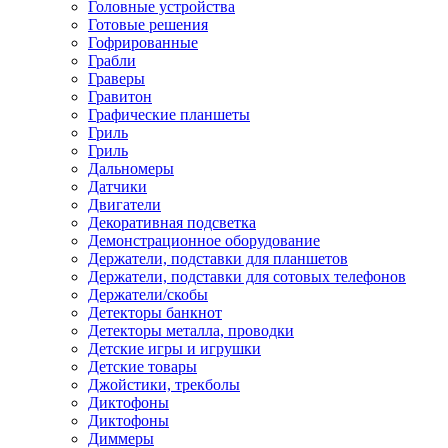
Головные устройства
Готовые решения
Гофрированные
Грабли
Граверы
Гравитон
Графические планшеты
Гриль
Гриль
Дальномеры
Датчики
Двигатели
Декоративная подсветка
Демонстрационное оборудование
Держатели, подставки для планшетов
Держатели, подставки для сотовых телефонов
Держатели/скобы
Детекторы банкнот
Детекторы металла, проводки
Детские игры и игрушки
Детские товары
Джойстики, трекболы
Диктофоны
Диктофоны
Диммеры