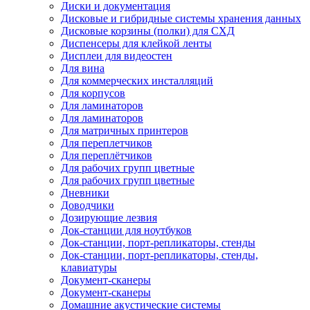
Диски и документация
Дисковые и гибридные системы хранения данных
Дисковые корзины (полки) для СХД
Диспенсеры для клейкой ленты
Дисплеи для видеостен
Для вина
Для коммерческих инсталляций
Для корпусов
Для ламинаторов
Для ламинаторов
Для матричных принтеров
Для переплетчиков
Для переплётчиков
Для рабочих групп цветные
Для рабочих групп цветные
Дневники
Доводчики
Дозирующие лезвия
Док-станции для ноутбуков
Док-станции, порт-репликаторы, стенды
Док-станции, порт-репликаторы, стенды,
клавиатуры
Документ-сканеры
Документ-сканеры
Домашние акустические системы