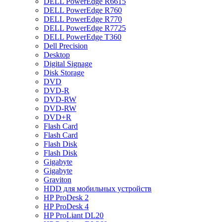
DELL PowerEdge R6615
DELL PowerEdge R760
DELL PowerEdge R770
DELL PowerEdge R7725
DELL PowerEdge T360
Dell Precision
Desktop
Digital Signage
Disk Storage
DVD
DVD-R
DVD-RW
DVD-RW
DVD+R
Flash Card
Flash Card
Flash Disk
Flash Disk
Gigabyte
Gigabyte
Graviton
HDD для мобильных устройств
HP ProDesk 2
HP ProDesk 4
HP ProLiant DL20