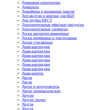
Домашние кинотеатры
Домкраты
Домофоны и вызывные панели
Доп.модули и монтаж для ИБП
Доп.трубка DECT
Дополнительные офисные продукты
Дополнительные элементы
Доски магнитно-маркерные
Доски пробковые и текстильные
Доски стеклянные
Драм-картриджи
Драм-картриджи
Драм-картриджи
Драм-картриджи
Драм-картриджи
Драм-картриджи
Драм-юниты
Дрели
Дрели
Дрели и шуруповерты
Дрели пневматические
Другие
Другие опции
Другое
Другое