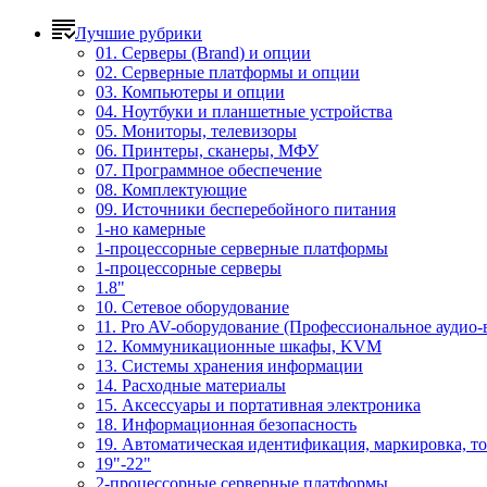
Лучшие рубрики
01. Серверы (Brand) и опции
02. Серверные платформы и опции
03. Компьютеры и опции
04. Ноутбуки и планшетные устройства
05. Мониторы, телевизоры
06. Принтеры, сканеры, МФУ
07. Программное обеспечение
08. Комплектующие
09. Источники бесперебойного питания
1-но камерные
1-процессорные серверные платформы
1-процессорные серверы
1.8"
10. Сетевое оборудование
11. Pro AV-оборудование (Профессиональное аудио-
12. Коммуникационные шкафы, KVM
13. Системы хранения информации
14. Расходные материалы
15. Аксессуары и портативная электроника
18. Информационная безопасность
19. Автоматическая идентификация, маркировка, т
19"-22"
2-процессорные серверные платформы