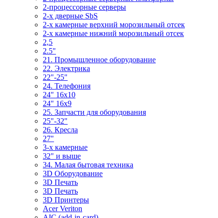
2-процессорные серверы
2-х дверные SbS
2-х камерные верхний морозильный отсек
2-х камерные нижний морозильный отсек
2,5
2.5"
21. Промышленное оборудование
22. Электрика
22"-25"
24. Телефония
24" 16x10
24" 16x9
25. Запчасти для оборудования
25"-32"
26. Кресла
27"
3-x камерные
32" и выше
34. Малая бытовая техника
3D Оборудование
3D Печать
3D Печать
3D Принтеры
Acer Veriton
AIC (add-in-card)