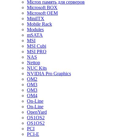
Micron память для серверов
Microsoft BOX
Microsoft OEM
MiniITX
Mobile Rack
Modules
mSATA
MSI
MSI Cubi
MSI PRO
NAS
Nettop
NUC Kits
NVIDIA Pro Graphics
OM2
OM3
OM3
OM4
On-Line
On-Line
OpenYard
OS1OS2
OS1OS2
PCI
PCI-E