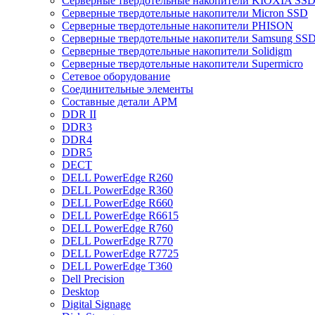
Cерверные твердотельные накопители KIOXIA SS
Cерверные твердотельные накопители Micron SSD
Cерверные твердотельные накопители PHISON
Cерверные твердотельные накопители Samsung SSD 
Cерверные твердотельные накопители Solidigm
Cерверные твердотельные накопители Supermicro
Cетевое оборудование
Cоединительные элементы
Cоставные детали АРМ
DDR II
DDR3
DDR4
DDR5
DECT
DELL PowerEdge R260
DELL PowerEdge R360
DELL PowerEdge R660
DELL PowerEdge R6615
DELL PowerEdge R760
DELL PowerEdge R770
DELL PowerEdge R7725
DELL PowerEdge T360
Dell Precision
Desktop
Digital Signage