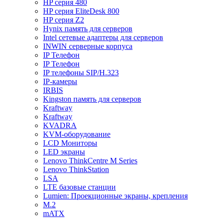
HP серия 480
HP серия EliteDesk 800
HP серия Z2
Hynix память для серверов
Intel сетевые адаптеры для серверов
INWIN серверные корпуса
IP Телефон
IP Телефон
IP телефоны SIP/H.323
IP-камеры
IRBIS
Kingston память для серверов
Kraftway
Kraftway
KVADRA
KVM-оборудование
LCD Мониторы
LED экраны
Lenovo ThinkCentre M Series
Lenovo ThinkStation
LSA
LTE базовые станции
Lumien: Проекционные экраны, крепления
M.2
mATX