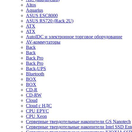
Altos
Aquarius
ASUS ESC8000
ASUS RS720 (Rack 2U)
ATX
ATX
AutoIDC и электронное торговое оборудование
AV-коммутаторы
Back
Back
Back Pro
Back Pro
Back-UPS
Bluetooth
BOX
BOX
CD-R
CD-RW
Cloud
Cloud с НДС
CPU EPYC
CPU Xeon
Cерверные твердотельные накопители GS Nanotech
Cерверные твердотельные накопители Intel SSD Ente