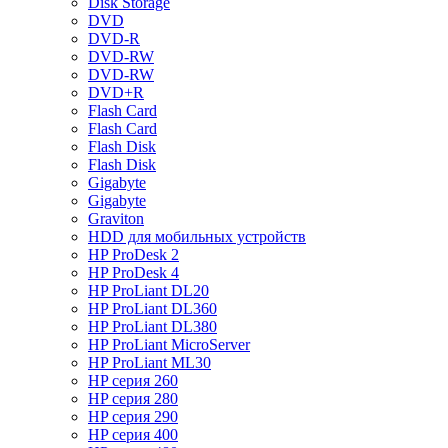
Disk Storage
DVD
DVD-R
DVD-RW
DVD-RW
DVD+R
Flash Card
Flash Card
Flash Disk
Flash Disk
Gigabyte
Gigabyte
Graviton
HDD для мобильных устройств
HP ProDesk 2
HP ProDesk 4
HP ProLiant DL20
HP ProLiant DL360
HP ProLiant DL380
HP ProLiant MicroServer
HP ProLiant ML30
HP серия 260
HP серия 280
HP серия 290
HP серия 400