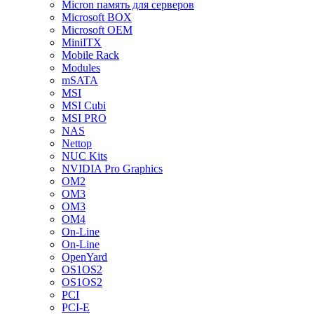
Micron память для серверов
Microsoft BOX
Microsoft OEM
MiniITX
Mobile Rack
Modules
mSATA
MSI
MSI Cubi
MSI PRO
NAS
Nettop
NUC Kits
NVIDIA Pro Graphics
OM2
OM3
OM3
OM4
On-Line
On-Line
OpenYard
OS1OS2
OS1OS2
PCI
PCI-E