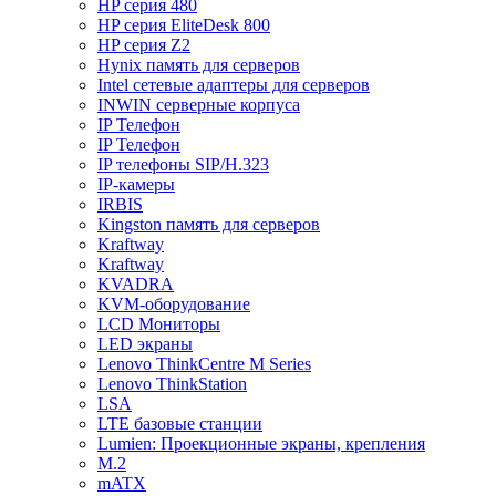
HP серия 480
HP серия EliteDesk 800
HP серия Z2
Hynix память для серверов
Intel сетевые адаптеры для серверов
INWIN серверные корпуса
IP Телефон
IP Телефон
IP телефоны SIP/H.323
IP-камеры
IRBIS
Kingston память для серверов
Kraftway
Kraftway
KVADRA
KVM-оборудование
LCD Мониторы
LED экраны
Lenovo ThinkCentre M Series
Lenovo ThinkStation
LSA
LTE базовые станции
Lumien: Проекционные экраны, крепления
M.2
mATX