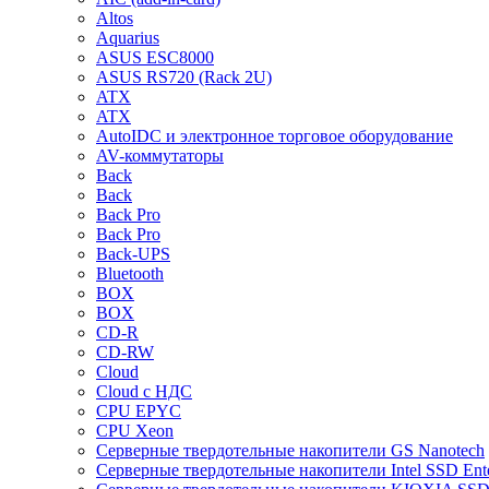
Altos
Aquarius
ASUS ESC8000
ASUS RS720 (Rack 2U)
ATX
ATX
AutoIDC и электронное торговое оборудование
AV-коммутаторы
Back
Back
Back Pro
Back Pro
Back-UPS
Bluetooth
BOX
BOX
CD-R
CD-RW
Cloud
Cloud с НДС
CPU EPYC
CPU Xeon
Cерверные твердотельные накопители GS Nanotech
Cерверные твердотельные накопители Intel SSD Ente