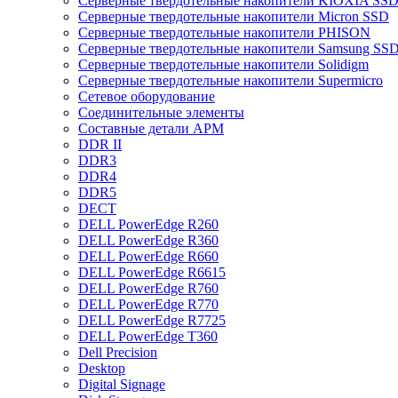
Cерверные твердотельные накопители KIOXIA SS
Cерверные твердотельные накопители Micron SSD
Cерверные твердотельные накопители PHISON
Cерверные твердотельные накопители Samsung SSD 
Cерверные твердотельные накопители Solidigm
Cерверные твердотельные накопители Supermicro
Cетевое оборудование
Cоединительные элементы
Cоставные детали АРМ
DDR II
DDR3
DDR4
DDR5
DECT
DELL PowerEdge R260
DELL PowerEdge R360
DELL PowerEdge R660
DELL PowerEdge R6615
DELL PowerEdge R760
DELL PowerEdge R770
DELL PowerEdge R7725
DELL PowerEdge T360
Dell Precision
Desktop
Digital Signage