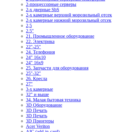
2-процессорные серверы
2-х дверные SbS
2-х камерные верхний морозильный отсек
2-х камерные нижний морозильный отсек
2,5
2.5"
21. Промышленное оборудование
22. Электрика
22"-25"
24. Телефония
24" 16x10
24" 16x9
25. Запчасти для оборудования
25"-32"
26. Кресла
27"
3-x камерные
32" и выше
34. Малая бытовая техника
3D Оборудование
3D Печать
3D Печать
3D Принтеры
Acer Veriton
AIC (add-in-card)