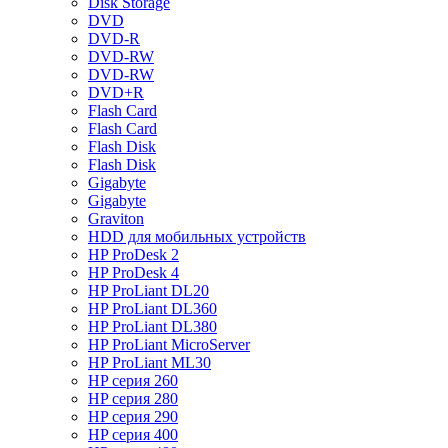
Disk Storage
DVD
DVD-R
DVD-RW
DVD-RW
DVD+R
Flash Card
Flash Card
Flash Disk
Flash Disk
Gigabyte
Gigabyte
Graviton
HDD для мобильных устройств
HP ProDesk 2
HP ProDesk 4
HP ProLiant DL20
HP ProLiant DL360
HP ProLiant DL380
HP ProLiant MicroServer
HP ProLiant ML30
HP серия 260
HP серия 280
HP серия 290
HP серия 400