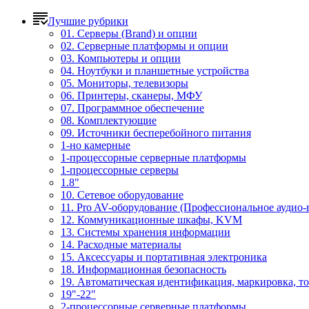
Лучшие рубрики
01. Серверы (Brand) и опции
02. Серверные платформы и опции
03. Компьютеры и опции
04. Ноутбуки и планшетные устройства
05. Мониторы, телевизоры
06. Принтеры, сканеры, МФУ
07. Программное обеспечение
08. Комплектующие
09. Источники бесперебойного питания
1-но камерные
1-процессорные серверные платформы
1-процессорные серверы
1.8"
10. Сетевое оборудование
11. Pro AV-оборудование (Профессиональное аудио-
12. Коммуникационные шкафы, KVM
13. Системы хранения информации
14. Расходные материалы
15. Аксессуары и портативная электроника
18. Информационная безопасность
19. Автоматическая идентификация, маркировка, т
19"-22"
2-процессорные серверные платформы