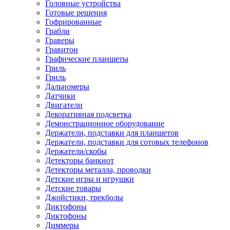
Головные устройства
Готовые решения
Гофрированные
Грабли
Граверы
Гравитон
Графические планшеты
Гриль
Гриль
Дальномеры
Датчики
Двигатели
Декоративная подсветка
Демонстрационное оборудование
Держатели, подставки для планшетов
Держатели, подставки для сотовых телефонов
Держатели/скобы
Детекторы банкнот
Детекторы металла, проводки
Детские игры и игрушки
Детские товары
Джойстики, трекболы
Диктофоны
Диктофоны
Диммеры