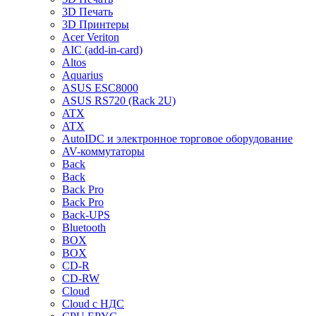
3D Печать
3D Принтеры
Acer Veriton
AIC (add-in-card)
Altos
Aquarius
ASUS ESC8000
ASUS RS720 (Rack 2U)
ATX
ATX
AutoIDC и электронное торговое оборудование
AV-коммутаторы
Back
Back
Back Pro
Back Pro
Back-UPS
Bluetooth
BOX
BOX
CD-R
CD-RW
Cloud
Cloud с НДС