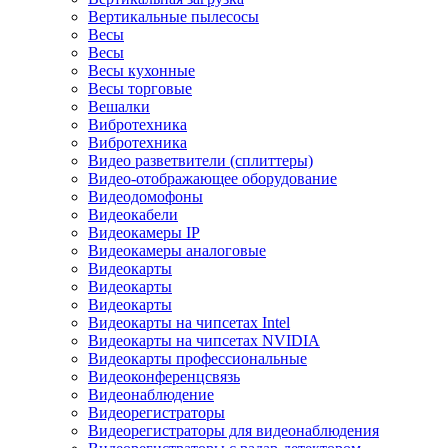
Вертикальные пылесосы
Весы
Весы
Весы кухонные
Весы торговые
Вешалки
Вибротехника
Вибротехника
Видео разветвители (сплиттеры)
Видео-отображающее оборудование
Видеодомофоны
Видеокабели
Видеокамеры IP
Видеокамеры аналоговые
Видеокарты
Видеокарты
Видеокарты
Видеокарты на чипсетах Intel
Видеокарты на чипсетах NVIDIA
Видеокарты профессиональные
Видеоконференцсвязь
Видеонаблюдение
Видеорегистраторы
Видеорегистраторы для видеонаблюдения