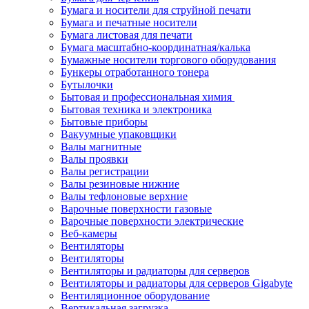
Бумага и носители для струйной печати
Бумага и печатные носители
Бумага листовая для печати
Бумага масштабно-координатная/калька
Бумажные носители торгового оборудования
Бункеры отработанного тонера
Бутылочки
Бытовая и профессиональная химия
Бытовая техника и электроника
Бытовые приборы
Вакуумные упаковщики
Валы магнитные
Валы проявки
Валы регистрации
Валы резиновые нижние
Валы тефлоновые верхние
Варочные поверхности газовые
Варочные поверхности электрические
Веб-камеры
Вентиляторы
Вентиляторы
Вентиляторы и радиаторы для серверов
Вентиляторы и радиаторы для серверов Gigabyte
Вентиляционное оборудование
Вертикальная загрузка