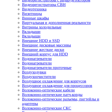
Видеорегистраторы с радар-детектором
Видеорегистраторы СВН
Видеотехника
Визитницы
Винные шкафы
Виртуальная и дополненная реальности
Витрины холодильные
Вкладыши
Вкладыши
Внешние HDD и SSD
Внешние дисковые массивы
Внешние жесткие диски
Внешний корпус для HDD
Водонагреватели
Водонагреватели
Водонагреватели проточные
Воздуходувки
Воздухоочистители
Воздушное охлаждение для корпусов
Воздушное охлаждение для процессоров
Волоконно-оптические кабели
Волоконно-оптические патч-корды
Волоконно-оптические разъемы, пигтейлы и
адаптеры
Волоконно-оптические СКС