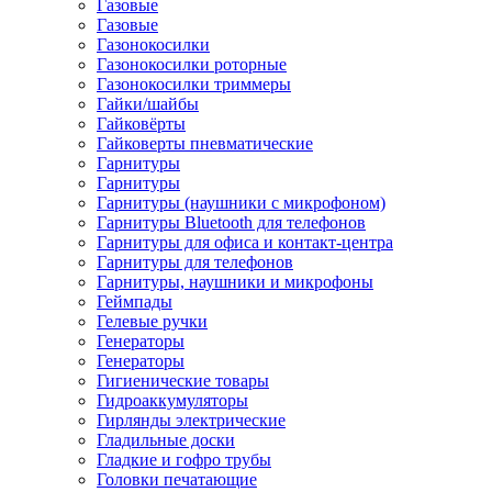
Газовые
Газовые
Газонокосилки
Газонокосилки роторные
Газонокосилки триммеры
Гайки/шайбы
Гайковёрты
Гайковерты пневматические
Гарнитуры
Гарнитуры
Гарнитуры (наушники с микрофоном)
Гарнитуры Bluetooth для телефонов
Гарнитуры для офиса и контакт-центра
Гарнитуры для телефонов
Гарнитуры, наушники и микрофоны
Геймпады
Гелевые ручки
Генераторы
Генераторы
Гигиенические товары
Гидроаккумуляторы
Гирлянды электрические
Гладильные доски
Гладкие и гофро трубы
Головки печатающие