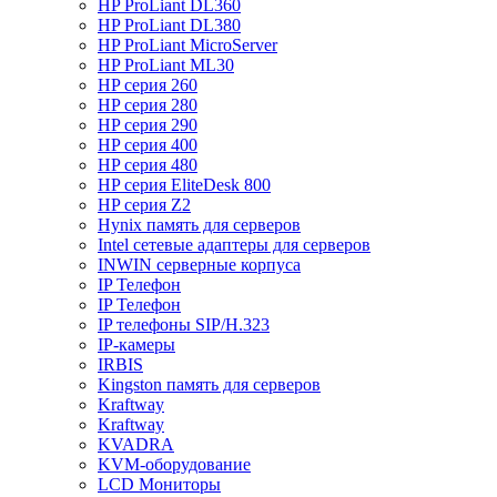
HP ProLiant DL360
HP ProLiant DL380
HP ProLiant MicroServer
HP ProLiant ML30
HP серия 260
HP серия 280
HP серия 290
HP серия 400
HP серия 480
HP серия EliteDesk 800
HP серия Z2
Hynix память для серверов
Intel сетевые адаптеры для серверов
INWIN серверные корпуса
IP Телефон
IP Телефон
IP телефоны SIP/H.323
IP-камеры
IRBIS
Kingston память для серверов
Kraftway
Kraftway
KVADRA
KVM-оборудование
LCD Мониторы