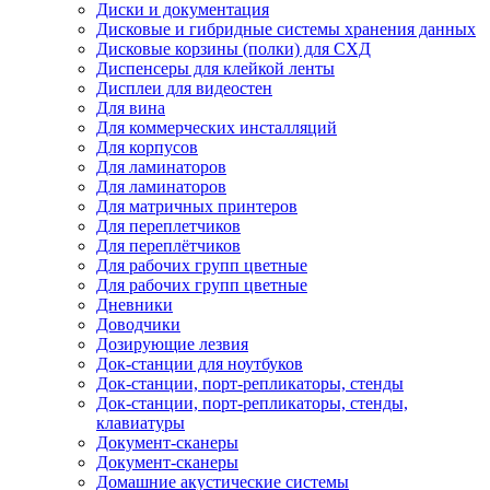
Диски и документация
Дисковые и гибридные системы хранения данных
Дисковые корзины (полки) для СХД
Диспенсеры для клейкой ленты
Дисплеи для видеостен
Для вина
Для коммерческих инсталляций
Для корпусов
Для ламинаторов
Для ламинаторов
Для матричных принтеров
Для переплетчиков
Для переплётчиков
Для рабочих групп цветные
Для рабочих групп цветные
Дневники
Доводчики
Дозирующие лезвия
Док-станции для ноутбуков
Док-станции, порт-репликаторы, стенды
Док-станции, порт-репликаторы, стенды,
клавиатуры
Документ-сканеры
Документ-сканеры
Домашние акустические системы