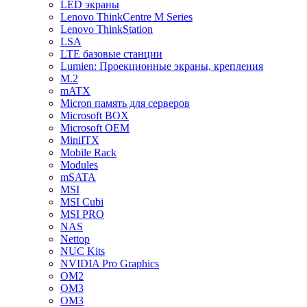
LED экраны
Lenovo ThinkCentre M Series
Lenovo ThinkStation
LSA
LTE базовые станции
Lumien: Проекционные экраны, крепления
M.2
mATX
Micron память для серверов
Microsoft BOX
Microsoft OEM
MiniITX
Mobile Rack
Modules
mSATA
MSI
MSI Cubi
MSI PRO
NAS
Nettop
NUC Kits
NVIDIA Pro Graphics
OM2
OM3
OM3