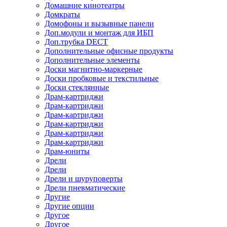
Домашние кинотеатры
Домкраты
Домофоны и вызывные панели
Доп.модули и монтаж для ИБП
Доп.трубка DECT
Дополнительные офисные продукты
Дополнительные элементы
Доски магнитно-маркерные
Доски пробковые и текстильные
Доски стеклянные
Драм-картриджи
Драм-картриджи
Драм-картриджи
Драм-картриджи
Драм-картриджи
Драм-картриджи
Драм-юниты
Дрели
Дрели
Дрели и шуруповерты
Дрели пневматические
Другие
Другие опции
Другое
Другое