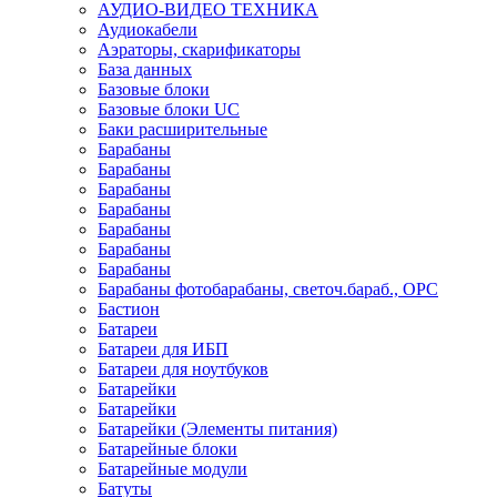
АУДИО-ВИДЕО ТЕХНИКА
Аудиокабели
Аэраторы, скарификаторы
База данных
Базовые блоки
Базовые блоки UC
Баки расширительные
Барабаны
Барабаны
Барабаны
Барабаны
Барабаны
Барабаны
Барабаны
Барабаны фотобарабаны, светоч.бараб., OPC
Бастион
Батареи
Батареи для ИБП
Батареи для ноутбуков
Батарейки
Батарейки
Батарейки (Элементы питания)
Батарейные блоки
Батарейные модули
Батуты