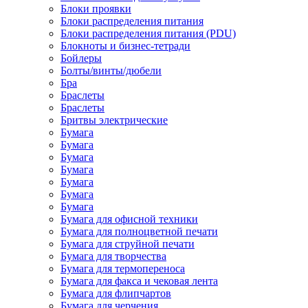
Блоки проявки
Блоки распределения питания
Блоки распределения питания (PDU)
Блокноты и бизнес-тетради
Бойлеры
Болты/винты/дюбели
Бра
Браслеты
Браслеты
Бритвы электрические
Бумага
Бумага
Бумага
Бумага
Бумага
Бумага
Бумага
Бумага для офисной техники
Бумага для полноцветной печати
Бумага для струйной печати
Бумага для творчества
Бумага для термопереноса
Бумага для факса и чековая лента
Бумага для флипчартов
Бумага для черчения