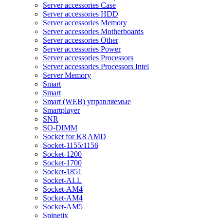
Server accessories Case
Server accessories HDD
Server accessories Memory
Server accessories Motherboards
Server accessories Other
Server accessories Power
Server accessories Processors
Server accessories Processors Intel
Server Memory
Smart
Smart
Smart (WEB) управляемые
Smartplayer
SNR
SO-DIMM
Socket for K8 AMD
Socket-1155/1156
Socket-1200
Socket-1700
Socket-1851
Socket-ALL
Socket-AM4
Socket-AM4
Socket-AM5
Spinetix