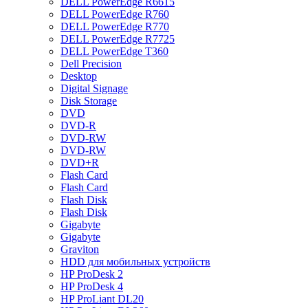
DELL PowerEdge R6615
DELL PowerEdge R760
DELL PowerEdge R770
DELL PowerEdge R7725
DELL PowerEdge T360
Dell Precision
Desktop
Digital Signage
Disk Storage
DVD
DVD-R
DVD-RW
DVD-RW
DVD+R
Flash Card
Flash Card
Flash Disk
Flash Disk
Gigabyte
Gigabyte
Graviton
HDD для мобильных устройств
HP ProDesk 2
HP ProDesk 4
HP ProLiant DL20