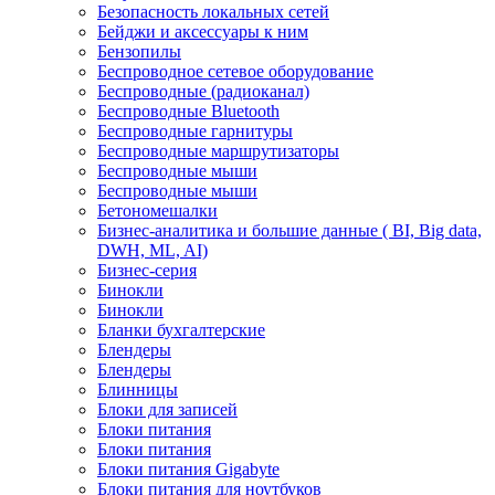
Безопасность локальных сетей
Бейджи и аксесcуары к ним
Бензопилы
Беспроводное сетевое оборудование
Беспроводные (радиоканал)
Беспроводные Bluetooth
Беспроводные гарнитуры
Беспроводные маршрутизаторы
Беспроводные мыши
Беспроводные мыши
Бетономешалки
Бизнес-аналитика и большие данные ( BI, Big data,
DWH, ML, AI)
Бизнес-серия
Бинокли
Бинокли
Бланки бухгалтерские
Блендеры
Блендеры
Блинницы
Блоки для записей
Блоки питания
Блоки питания
Блоки питания Gigabyte
Блоки питания для ноутбуков