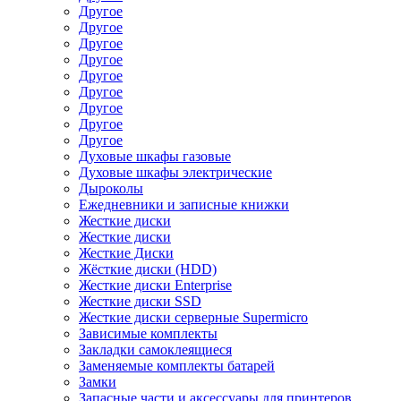
Другое
Другое
Другое
Другое
Другое
Другое
Другое
Другое
Другое
Духовые шкафы газовые
Духовые шкафы электрические
Дыроколы
Ежедневники и записные книжки
Жесткие диски
Жесткие диски
Жесткие Диски
Жёсткие диски (HDD)
Жесткие диски Enterprise
Жесткие диски SSD
Жесткие диски серверные Supermicro
Зависимые комплекты
Закладки самоклеящиеся
Заменяемые комплекты батарей
Замки
Запасные части и аксессуары для принтеров