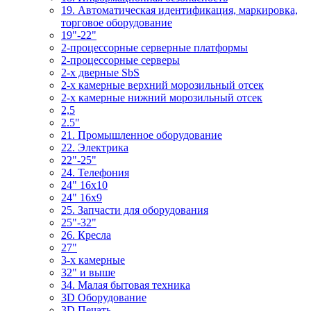
19. Автоматическая идентификация, маркировка,
торговое оборудование
19"-22"
2-процессорные серверные платформы
2-процессорные серверы
2-х дверные SbS
2-х камерные верхний морозильный отсек
2-х камерные нижний морозильный отсек
2,5
2.5"
21. Промышленное оборудование
22. Электрика
22"-25"
24. Телефония
24" 16x10
24" 16x9
25. Запчасти для оборудования
25"-32"
26. Кресла
27"
3-x камерные
32" и выше
34. Малая бытовая техника
3D Оборудование
3D Печать