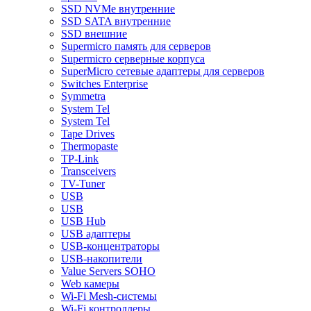
SSD NVMe внутренние
SSD SATA внутренние
SSD внешние
Supermicro память для серверов
Supermicro серверные корпуса
SuperMicro сетевые адаптеры для серверов
Switches Enterprise
Symmetra
System Tel
System Tel
Tape Drives
Thermopaste
TP-Link
Transceivers
TV-Tuner
USB
USB
USB Hub
USB адаптеры
USB-концентраторы
USB-накопители
Value Servers SOHO
Web камеры
Wi-Fi Mesh-системы
Wi-Fi контроллеры