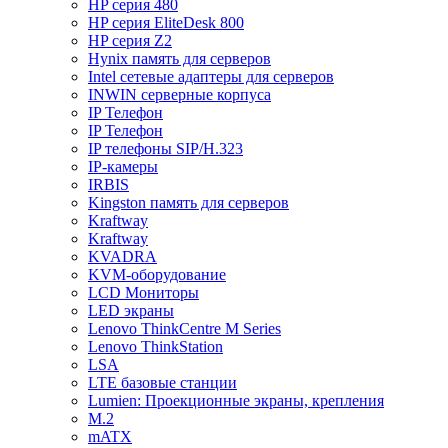
HP серия 480
HP серия EliteDesk 800
HP серия Z2
Hynix память для серверов
Intel сетевые адаптеры для серверов
INWIN серверные корпуса
IP Телефон
IP Телефон
IP телефоны SIP/H.323
IP-камеры
IRBIS
Kingston память для серверов
Kraftway
Kraftway
KVADRA
KVM-оборудование
LCD Мониторы
LED экраны
Lenovo ThinkCentre M Series
Lenovo ThinkStation
LSA
LTE базовые станции
Lumien: Проекционные экраны, крепления
M.2
mATX