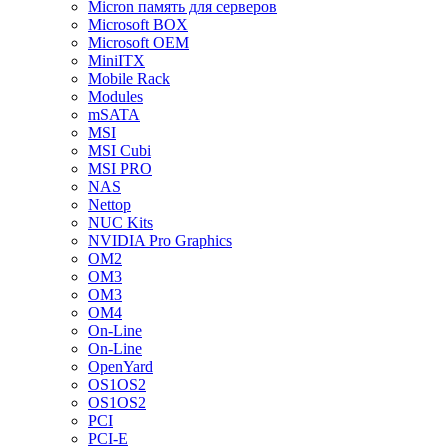
Micron память для серверов
Microsoft BOX
Microsoft OEM
MiniITX
Mobile Rack
Modules
mSATA
MSI
MSI Cubi
MSI PRO
NAS
Nettop
NUC Kits
NVIDIA Pro Graphics
OM2
OM3
OM3
OM4
On-Line
On-Line
OpenYard
OS1OS2
OS1OS2
PCI
PCI-E