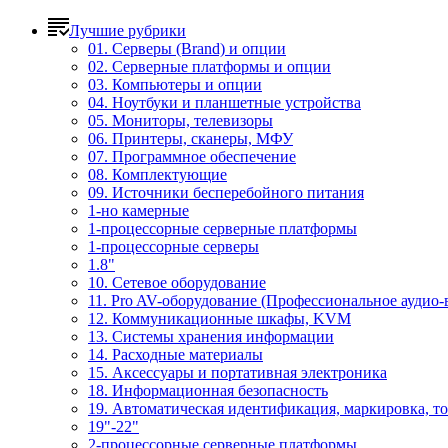
Лучшие рубрики
01. Серверы (Brand) и опции
02. Серверные платформы и опции
03. Компьютеры и опции
04. Ноутбуки и планшетные устройства
05. Мониторы, телевизоры
06. Принтеры, сканеры, МФУ
07. Программное обеспечение
08. Комплектующие
09. Источники бесперебойного питания
1-но камерные
1-процессорные серверные платформы
1-процессорные серверы
1.8"
10. Сетевое оборудование
11. Pro AV-оборудование (Профессиональное аудио-
12. Коммуникационные шкафы, KVM
13. Системы хранения информации
14. Расходные материалы
15. Аксессуары и портативная электроника
18. Информационная безопасность
19. Автоматическая идентификация, маркировка, т
19"-22"
2-процессорные серверные платформы