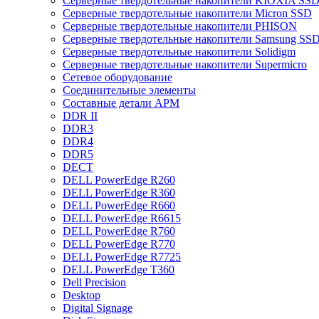
Cерверные твердотельные накопители KIOXIA SS
Cерверные твердотельные накопители Micron SSD
Cерверные твердотельные накопители PHISON
Cерверные твердотельные накопители Samsung SSD 
Cерверные твердотельные накопители Solidigm
Cерверные твердотельные накопители Supermicro
Cетевое оборудование
Cоединительные элементы
Cоставные детали АРМ
DDR II
DDR3
DDR4
DDR5
DECT
DELL PowerEdge R260
DELL PowerEdge R360
DELL PowerEdge R660
DELL PowerEdge R6615
DELL PowerEdge R760
DELL PowerEdge R770
DELL PowerEdge R7725
DELL PowerEdge T360
Dell Precision
Desktop
Digital Signage