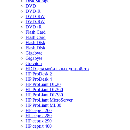
Disk Storage
DVD
DVD-R
DVD-RW
DVD-RW
DVD+R
Flash Card
Flash Card
Flash Disk
Flash Disk
Gigabyte
Gigabyte
Graviton
HDD для мобильных устройств
HP ProDesk 2
HP ProDesk 4
HP ProLiant DL20
HP ProLiant DL360
HP ProLiant DL380
HP ProLiant MicroServer
HP ProLiant ML30
HP серия 260
HP серия 280
HP серия 290
HP серия 400