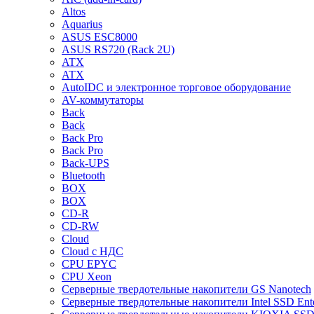
Altos
Aquarius
ASUS ESC8000
ASUS RS720 (Rack 2U)
ATX
ATX
AutoIDC и электронное торговое оборудование
AV-коммутаторы
Back
Back
Back Pro
Back Pro
Back-UPS
Bluetooth
BOX
BOX
CD-R
CD-RW
Cloud
Cloud с НДС
CPU EPYC
CPU Xeon
Cерверные твердотельные накопители GS Nanotech
Cерверные твердотельные накопители Intel SSD Ente