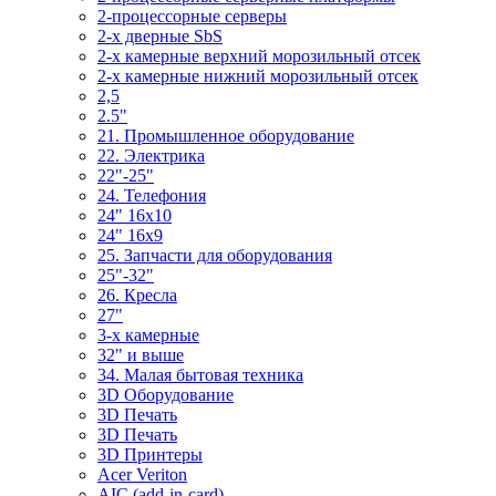
2-процессорные серверы
2-х дверные SbS
2-х камерные верхний морозильный отсек
2-х камерные нижний морозильный отсек
2,5
2.5"
21. Промышленное оборудование
22. Электрика
22"-25"
24. Телефония
24" 16x10
24" 16x9
25. Запчасти для оборудования
25"-32"
26. Кресла
27"
3-x камерные
32" и выше
34. Малая бытовая техника
3D Оборудование
3D Печать
3D Печать
3D Принтеры
Acer Veriton
AIC (add-in-card)