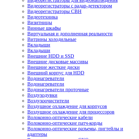
Видеорегистраторы для видеонаблюдения
Видеорегистраторы с радар-детектором
Видеорегистраторы СВН
Видеотехника
Визитницы
Винные шкафы
Виртуальная и дополненная реальности
Витрины холодильные
Вкладыши
Вкладыши
Внешние HDD и SSD
Внешние дисковые массивы
Внешние жесткие диски
Внешний корпус для HDD
Водонагреватели
Водонагреватели
Водонагреватели проточные
Воздуходувки
Воздухоочистители
Воздушное охлаждение для корпусов
Воздушное охлаждение для процессоров
Волоконно-оптические кабели
Волоконно-оптические патч-корды
Волоконно-оптические разъемы, пигтейлы и
адаптеры