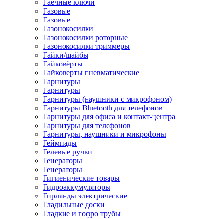
Гаечные ключи
Газовые
Газовые
Газонокосилки
Газонокосилки роторные
Газонокосилки триммеры
Гайки/шайбы
Гайковёрты
Гайковерты пневматические
Гарнитуры
Гарнитуры
Гарнитуры (наушники с микрофоном)
Гарнитуры Bluetooth для телефонов
Гарнитуры для офиса и контакт-центра
Гарнитуры для телефонов
Гарнитуры, наушники и микрофоны
Геймпады
Гелевые ручки
Генераторы
Генераторы
Гигиенические товары
Гидроаккумуляторы
Гирлянды электрические
Гладильные доски
Гладкие и гофро трубы