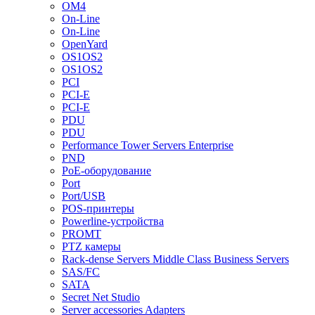
OM4
On-Line
On-Line
OpenYard
OS1OS2
OS1OS2
PCI
PCI-E
PCI-E
PDU
PDU
Performance Tower Servers Enterprise
PND
PoE-оборудование
Port
Port/USB
POS-принтеры
Powerline-устройства
PROMT
PTZ камеры
Rack-dense Servers Middle Class Business Servers
SAS/FC
SATA
Secret Net Studio
Server accessories Adapters