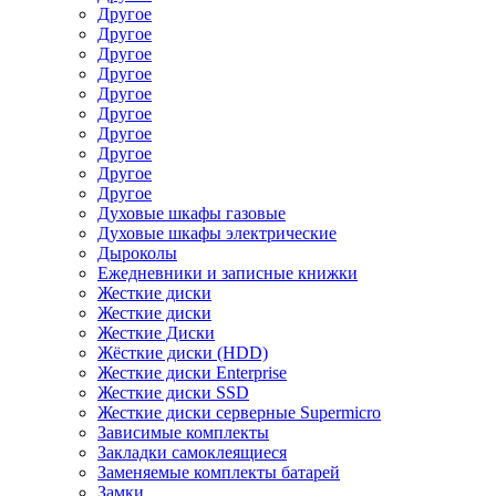
Другое
Другое
Другое
Другое
Другое
Другое
Другое
Другое
Другое
Другое
Духовые шкафы газовые
Духовые шкафы электрические
Дыроколы
Ежедневники и записные книжки
Жесткие диски
Жесткие диски
Жесткие Диски
Жёсткие диски (HDD)
Жесткие диски Enterprise
Жесткие диски SSD
Жесткие диски серверные Supermicro
Зависимые комплекты
Закладки самоклеящиеся
Заменяемые комплекты батарей
Замки