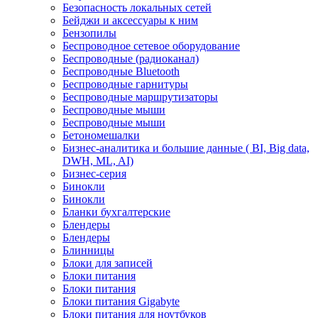
Безопасность локальных сетей
Бейджи и аксесcуары к ним
Бензопилы
Беспроводное сетевое оборудование
Беспроводные (радиоканал)
Беспроводные Bluetooth
Беспроводные гарнитуры
Беспроводные маршрутизаторы
Беспроводные мыши
Беспроводные мыши
Бетономешалки
Бизнес-аналитика и большие данные ( BI, Big data,
DWH, ML, AI)
Бизнес-серия
Бинокли
Бинокли
Бланки бухгалтерские
Блендеры
Блендеры
Блинницы
Блоки для записей
Блоки питания
Блоки питания
Блоки питания Gigabyte
Блоки питания для ноутбуков