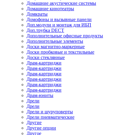
Домашние акустические системы
Домашние кинотеатры
Домкраты
Домофоны и вызывные панели
Доп.модули и монтаж для ИБП
Доп.трубка DECT
Дополнительные офисные продукты
Дополнительные элементы
Доски магнитно-маркерные
Доски пробковые и текстильные
Доски стеклянные
Драм-картриджи
Драм-картриджи
Драм-картриджи
Драм-картриджи
Драм-картриджи
Драм-картриджи
Драм-юниты
Дрели
Дрели
Дрели и шуруповерты
Дрели пневматические
Другие
Другие опции
Другое