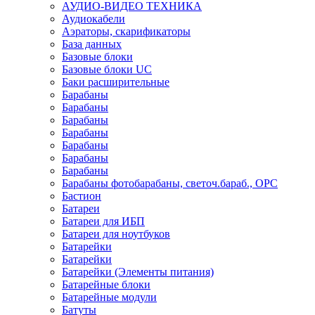
АУДИО-ВИДЕО ТЕХНИКА
Аудиокабели
Аэраторы, скарификаторы
База данных
Базовые блоки
Базовые блоки UC
Баки расширительные
Барабаны
Барабаны
Барабаны
Барабаны
Барабаны
Барабаны
Барабаны
Барабаны фотобарабаны, светоч.бараб., OPC
Бастион
Батареи
Батареи для ИБП
Батареи для ноутбуков
Батарейки
Батарейки
Батарейки (Элементы питания)
Батарейные блоки
Батарейные модули
Батуты