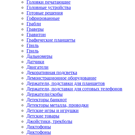
Головки печатающие
Головные устройства
Готовые решения
Гофрированные
Грабли
Граверы
Гравитон
Графические планшеты
Гриль
Гриль
Дальномеры
Датчики
Двигатели
Декоративная подсветка
Демонстрационное оборудование
Держатели, подставки для планшетов
Держатели, подставки для сотовых телефонов
Держатели/скобы
Детекторы банкнот
Детекторы металла, проводки
Детские игры и игрушки
Детские товары
Джойстики, трекболы
Диктофоны
Диктофоны