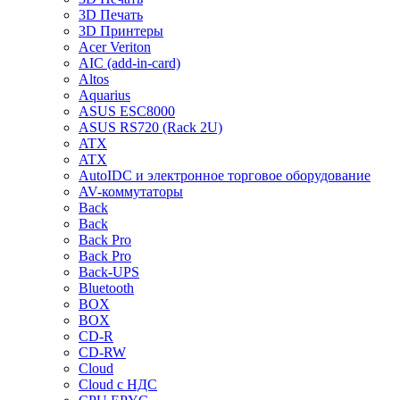
3D Печать
3D Принтеры
Acer Veriton
AIC (add-in-card)
Altos
Aquarius
ASUS ESC8000
ASUS RS720 (Rack 2U)
ATX
ATX
AutoIDC и электронное торговое оборудование
AV-коммутаторы
Back
Back
Back Pro
Back Pro
Back-UPS
Bluetooth
BOX
BOX
CD-R
CD-RW
Cloud
Cloud с НДС