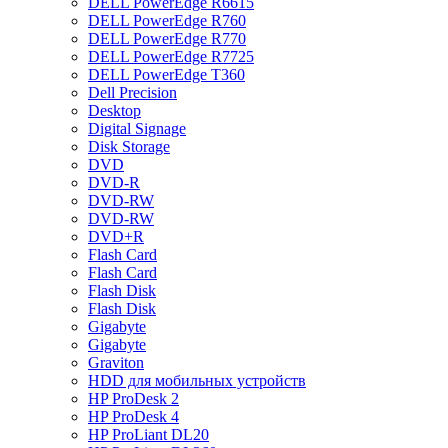
DELL PowerEdge R6615
DELL PowerEdge R760
DELL PowerEdge R770
DELL PowerEdge R7725
DELL PowerEdge T360
Dell Precision
Desktop
Digital Signage
Disk Storage
DVD
DVD-R
DVD-RW
DVD-RW
DVD+R
Flash Card
Flash Card
Flash Disk
Flash Disk
Gigabyte
Gigabyte
Graviton
HDD для мобильных устройств
HP ProDesk 2
HP ProDesk 4
HP ProLiant DL20