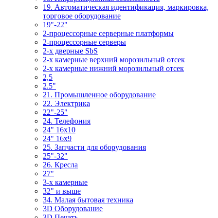
19. Автоматическая идентификация, маркировка,
торговое оборудование
19"-22"
2-процессорные серверные платформы
2-процессорные серверы
2-х дверные SbS
2-х камерные верхний морозильный отсек
2-х камерные нижний морозильный отсек
2,5
2.5"
21. Промышленное оборудование
22. Электрика
22"-25"
24. Телефония
24" 16x10
24" 16x9
25. Запчасти для оборудования
25"-32"
26. Кресла
27"
3-x камерные
32" и выше
34. Малая бытовая техника
3D Оборудование
3D Печать