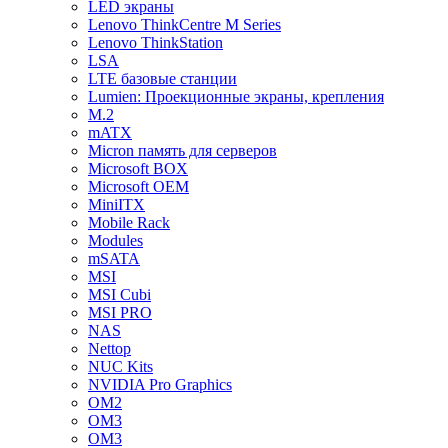
LED экраны
Lenovo ThinkCentre M Series
Lenovo ThinkStation
LSA
LTE базовые станции
Lumien: Проекционные экраны, крепления
M.2
mATX
Micron память для серверов
Microsoft BOX
Microsoft OEM
MiniITX
Mobile Rack
Modules
mSATA
MSI
MSI Cubi
MSI PRO
NAS
Nettop
NUC Kits
NVIDIA Pro Graphics
OM2
OM3
OM3