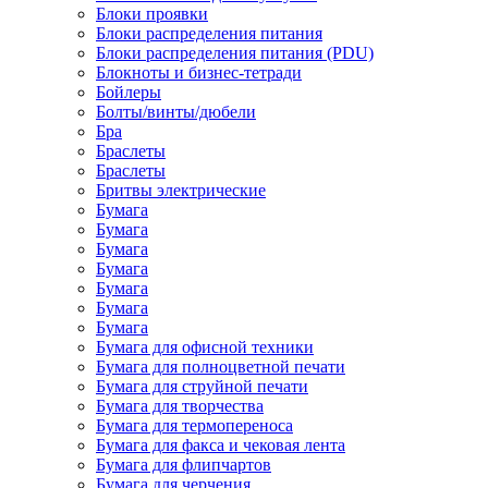
Блоки проявки
Блоки распределения питания
Блоки распределения питания (PDU)
Блокноты и бизнес-тетради
Бойлеры
Болты/винты/дюбели
Бра
Браслеты
Браслеты
Бритвы электрические
Бумага
Бумага
Бумага
Бумага
Бумага
Бумага
Бумага
Бумага для офисной техники
Бумага для полноцветной печати
Бумага для струйной печати
Бумага для творчества
Бумага для термопереноса
Бумага для факса и чековая лента
Бумага для флипчартов
Бумага для черчения