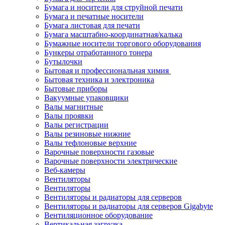
Бумага и носители для струйной печати
Бумага и печатные носители
Бумага листовая для печати
Бумага масштабно-координатная/калька
Бумажные носители торгового оборудования
Бункеры отработанного тонера
Бутылочки
Бытовая и профессиональная химия
Бытовая техника и электроника
Бытовые приборы
Вакуумные упаковщики
Валы магнитные
Валы проявки
Валы регистрации
Валы резиновые нижние
Валы тефлоновые верхние
Варочные поверхности газовые
Варочные поверхности электрические
Веб-камеры
Вентиляторы
Вентиляторы
Вентиляторы и радиаторы для серверов
Вентиляторы и радиаторы для серверов Gigabyte
Вентиляционное оборудование
Вертикальная загрузка