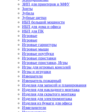
ЗИП для принтеров и МФУ
Зонты
Зубила
Зубные щетки
ИБП большой мощности
ИБП для дома и офиса
ИБП для ПК
Игровые
Игровые
Игровые гарнитуры
Игровые мыши
Игровые ноутбуки
Игровые приставки
Игровые приставки, Игры
Игры для игровых консолей
Игры и игрушки
Извещатели
Извещатель пожарный
Изделия для записей и планирования
Изделия для накладного монтажа
Изделия для скрытого монтажа
Изделия для электромонтажа
Изделия из бумаги для офиса
Измельчители