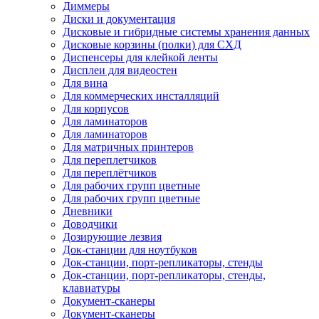
Диммеры
Диски и документация
Дисковые и гибридные системы хранения данных
Дисковые корзины (полки) для СХД
Диспенсеры для клейкой ленты
Дисплеи для видеостен
Для вина
Для коммерческих инсталляций
Для корпусов
Для ламинаторов
Для ламинаторов
Для матричных принтеров
Для переплетчиков
Для переплётчиков
Для рабочих групп цветные
Для рабочих групп цветные
Дневники
Доводчики
Дозирующие лезвия
Док-станции для ноутбуков
Док-станции, порт-репликаторы, стенды
Док-станции, порт-репликаторы, стенды,
клавиатуры
Документ-сканеры
Документ-сканеры