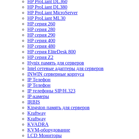
HP ProLiant DL360
HP ProLiant DL380
HP ProLiant MicroServer
HP ProLiant ML30
HP серия 260
HP серия 280
HP серия 290
HP серия 400
HP серия 480
HP серия EliteDesk 800
HP серия Z2
Hynix память для серверов
Intel сетевые адаптеры для серверов
INWIN серверные корпуса
IP Телефон
IP Телефон
IP телефоны SIP/H.323
IP-камеры
IRBIS
Kingston память для серверов
Kraftway
Kraftway
KVADRA
KVM-оборудование
LCD Мониторы