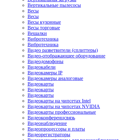
Вертикальные пылесосы
Весы
Весы
Весы кухонные
Весы торговые
Вешалки
Вибротехника
Вибротехника
Видео разветвители (сплиттеры)
Видео-отображающее оборудование
Видеодомофоны
Видеокабели
Видеокамеры IP
Видеокамеры аналоговые
Видеокарты
Видеокарты
Видеокарты
Видеокарты на чипсетах Intel
Видеокарты на чипсетах NVIDIA
Видеокарты профессиональные
Видеоконференцсвязь
Видеонаблюдение
Видеопроцессоры и платы
Видеорегистраторы