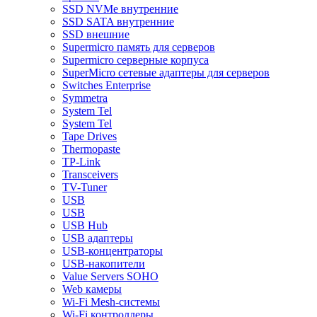
SSD NVMe внутренние
SSD SATA внутренние
SSD внешние
Supermicro память для серверов
Supermicro серверные корпуса
SuperMicro сетевые адаптеры для серверов
Switches Enterprise
Symmetra
System Tel
System Tel
Tape Drives
Thermopaste
TP-Link
Transceivers
TV-Tuner
USB
USB
USB Hub
USB адаптеры
USB-концентраторы
USB-накопители
Value Servers SOHO
Web камеры
Wi-Fi Mesh-системы
Wi-Fi контроллеры