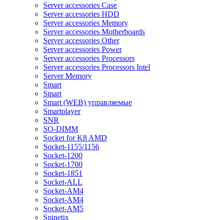
Server accessories Case
Server accessories HDD
Server accessories Memory
Server accessories Motherboards
Server accessories Other
Server accessories Power
Server accessories Processors
Server accessories Processors Intel
Server Memory
Smart
Smart
Smart (WEB) управляемые
Smartplayer
SNR
SO-DIMM
Socket for K8 AMD
Socket-1155/1156
Socket-1200
Socket-1700
Socket-1851
Socket-ALL
Socket-AM4
Socket-AM4
Socket-AM5
Spinetix