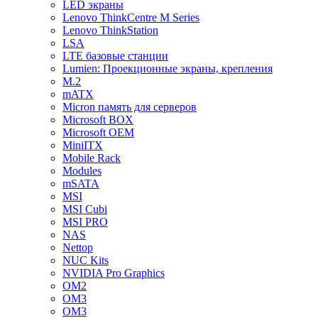
LED экраны
Lenovo ThinkCentre M Series
Lenovo ThinkStation
LSA
LTE базовые станции
Lumien: Проекционные экраны, крепления
M.2
mATX
Micron память для серверов
Microsoft BOX
Microsoft OEM
MiniITX
Mobile Rack
Modules
mSATA
MSI
MSI Cubi
MSI PRO
NAS
Nettop
NUC Kits
NVIDIA Pro Graphics
OM2
OM3
OM3