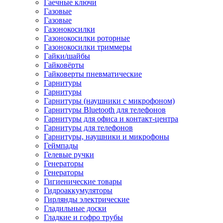
Гаечные ключи
Газовые
Газовые
Газонокосилки
Газонокосилки роторные
Газонокосилки триммеры
Гайки/шайбы
Гайковёрты
Гайковерты пневматические
Гарнитуры
Гарнитуры
Гарнитуры (наушники с микрофоном)
Гарнитуры Bluetooth для телефонов
Гарнитуры для офиса и контакт-центра
Гарнитуры для телефонов
Гарнитуры, наушники и микрофоны
Геймпады
Гелевые ручки
Генераторы
Генераторы
Гигиенические товары
Гидроаккумуляторы
Гирлянды электрические
Гладильные доски
Гладкие и гофро трубы