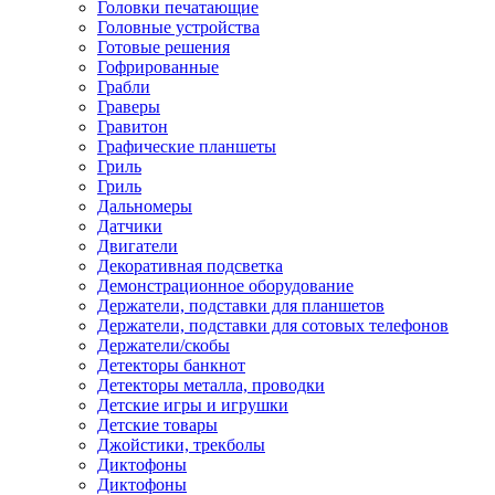
Головки печатающие
Головные устройства
Готовые решения
Гофрированные
Грабли
Граверы
Гравитон
Графические планшеты
Гриль
Гриль
Дальномеры
Датчики
Двигатели
Декоративная подсветка
Демонстрационное оборудование
Держатели, подставки для планшетов
Держатели, подставки для сотовых телефонов
Держатели/скобы
Детекторы банкнот
Детекторы металла, проводки
Детские игры и игрушки
Детские товары
Джойстики, трекболы
Диктофоны
Диктофоны