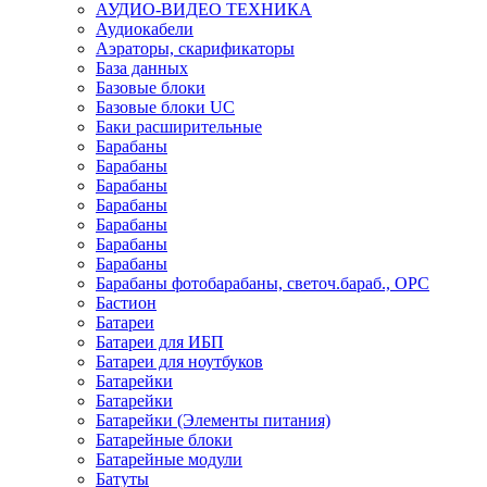
АУДИО-ВИДЕО ТЕХНИКА
Аудиокабели
Аэраторы, скарификаторы
База данных
Базовые блоки
Базовые блоки UC
Баки расширительные
Барабаны
Барабаны
Барабаны
Барабаны
Барабаны
Барабаны
Барабаны
Барабаны фотобарабаны, светоч.бараб., OPC
Бастион
Батареи
Батареи для ИБП
Батареи для ноутбуков
Батарейки
Батарейки
Батарейки (Элементы питания)
Батарейные блоки
Батарейные модули
Батуты