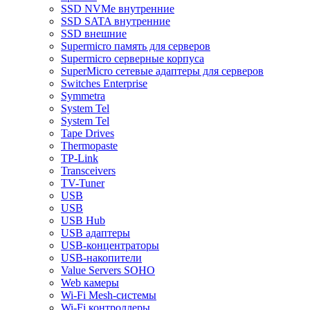
SSD NVMe внутренние
SSD SATA внутренние
SSD внешние
Supermicro память для серверов
Supermicro серверные корпуса
SuperMicro сетевые адаптеры для серверов
Switches Enterprise
Symmetra
System Tel
System Tel
Tape Drives
Thermopaste
TP-Link
Transceivers
TV-Tuner
USB
USB
USB Hub
USB адаптеры
USB-концентраторы
USB-накопители
Value Servers SOHO
Web камеры
Wi-Fi Mesh-системы
Wi-Fi контроллеры