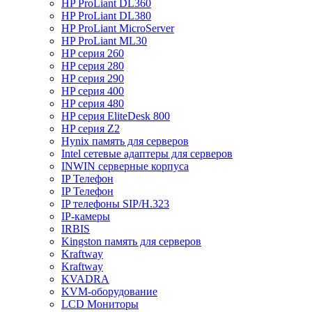
HP ProLiant DL360
HP ProLiant DL380
HP ProLiant MicroServer
HP ProLiant ML30
HP серия 260
HP серия 280
HP серия 290
HP серия 400
HP серия 480
HP серия EliteDesk 800
HP серия Z2
Hynix память для серверов
Intel сетевые адаптеры для серверов
INWIN серверные корпуса
IP Телефон
IP Телефон
IP телефоны SIP/H.323
IP-камеры
IRBIS
Kingston память для серверов
Kraftway
Kraftway
KVADRA
KVM-оборудование
LCD Мониторы