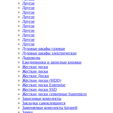
Другое
Другое
Другое
Другое
Другое
Другое
Другое
Другое
Другое
Другое
Духовые шкафы газовые
Духовые шкафы электрические
Дыроколы
Ежедневники и записные книжки
Жесткие диски
Жесткие диски
Жесткие Диски
Жёсткие диски (HDD)
Жесткие диски Enterprise
Жесткие диски SSD
Жесткие диски серверные Supermicro
Зависимые комплекты
Закладки самоклеящиеся
Заменяемые комплекты батарей
Замки