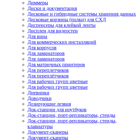
Диммеры
Диски и документация
Дисковые и гибридные системы хранения данных
Дисковые корзины (полки) для СХД
Диспенсеры для клейкой ленты
Дисплеи для видеостен
Для вина
Для коммерческих инсталляций
Для корпусов
Для ламинаторов
Для ламинаторов
Для матричных принтеров
Для переплетчиков
Для переплётчиков
Для рабочих групп цветные
Для рабочих групп цветные
Дневники
Доводчики
Дозирующие лезвия
Док-станции для ноутбуков
Док-станции, порт-репликаторы, стенды
Док-станции, порт-репликаторы, стенды,
клавиатуры
Документ-сканеры
Документ-сканеры