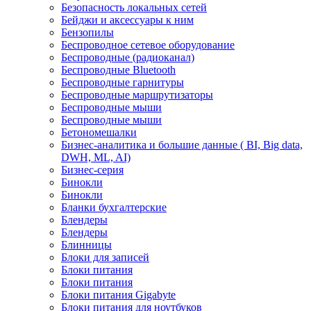
Безопасность локальных сетей
Бейджи и аксесcуары к ним
Бензопилы
Беспроводное сетевое оборудование
Беспроводные (радиоканал)
Беспроводные Bluetooth
Беспроводные гарнитуры
Беспроводные маршрутизаторы
Беспроводные мыши
Беспроводные мыши
Бетономешалки
Бизнес-аналитика и большие данные ( BI, Big data,
DWH, ML, AI)
Бизнес-серия
Бинокли
Бинокли
Бланки бухгалтерские
Блендеры
Блендеры
Блинницы
Блоки для записей
Блоки питания
Блоки питания
Блоки питания Gigabyte
Блоки питания для ноутбуков