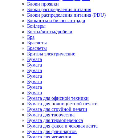
Блоки проявки
Блоки распределения питания
Блоки распределения питания (PDU)
Блокноты и бизнес-тетради
Бойлеры
Болты/винты/дюбели
Бра
Браслеты
Браслеты
Бритвы электрические
Бумага
Бумага
Бумага
Бумага
Бумага
Бумага
Бумага
Бумага для офисной техники
Бумага для полноцветной печати
Бумага для струйной печати
Бумага для творчества
Бумага для термопереноса
Бумага для факса и чековая лента
Бумага для флипчартов
Бумага для черчения