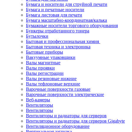
Бумага и носители для струйной печати
Бумага и печатные носители
Бумага листовая для печати
Бумага масштабно-координатная/калька
Бумажные носители торгового оборудования
Бункеры отработанного тонера
Бутылочки
Бытовая и профессиональная химия
Бытовая техника и электроника
Бытовые приборы
Вакуумные упаковщики
Валы магнитные
Валы проявки
Валы регистрации
Валы резиновые нижние
Валы тефлоновые верхние
Варочные поверхности газовые
Варочные поверхности электрические
Веб-камеры
Вентиляторы
Вентиляторы
Вентиляторы и радиаторы для серверов
Вентиляторы и радиаторы для серверов Gigabyte
Вентиляционное оборудование
Вертикальная загрузка