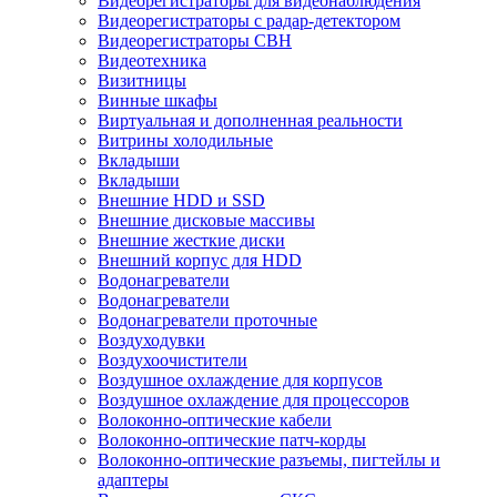
Видеорегистраторы для видеонаблюдения
Видеорегистраторы с радар-детектором
Видеорегистраторы СВН
Видеотехника
Визитницы
Винные шкафы
Виртуальная и дополненная реальности
Витрины холодильные
Вкладыши
Вкладыши
Внешние HDD и SSD
Внешние дисковые массивы
Внешние жесткие диски
Внешний корпус для HDD
Водонагреватели
Водонагреватели
Водонагреватели проточные
Воздуходувки
Воздухоочистители
Воздушное охлаждение для корпусов
Воздушное охлаждение для процессоров
Волоконно-оптические кабели
Волоконно-оптические патч-корды
Волоконно-оптические разъемы, пигтейлы и
адаптеры