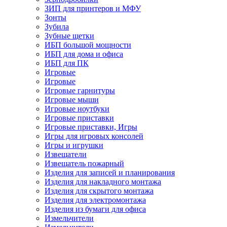
ЗИП для принтеров и МФУ
Зонты
Зубила
Зубные щетки
ИБП большой мощности
ИБП для дома и офиса
ИБП для ПК
Игровые
Игровые
Игровые гарнитуры
Игровые мыши
Игровые ноутбуки
Игровые приставки
Игровые приставки, Игры
Игры для игровых консолей
Игры и игрушки
Извещатели
Извещатель пожарный
Изделия для записей и планирования
Изделия для накладного монтажа
Изделия для скрытого монтажа
Изделия для электромонтажа
Изделия из бумаги для офиса
Измельчители