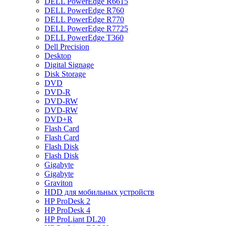
DELL PowerEdge R6615
DELL PowerEdge R760
DELL PowerEdge R770
DELL PowerEdge R7725
DELL PowerEdge T360
Dell Precision
Desktop
Digital Signage
Disk Storage
DVD
DVD-R
DVD-RW
DVD-RW
DVD+R
Flash Card
Flash Card
Flash Disk
Flash Disk
Gigabyte
Gigabyte
Graviton
HDD для мобильных устройств
HP ProDesk 2
HP ProDesk 4
HP ProLiant DL20