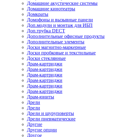
Домашние акустические системы
Домашние кинотеатры
Домкраты
Домофоны и вызывные панели
Доп.модули и монтаж для ИБП
Доп.трубка DECT
Дополнительные офисные продукты
Дополнительные элементы
Доски магнитно-маркерные
Доски пробковые и текстильные
Доски стеклянные
Драм-картриджи
Драм-картриджи
Драм-картриджи
Драм-картриджи
Драм-картриджи
Драм-картриджи
Драм-юниты
Дрели
Дрели
Дрели и шуруповерты
Дрели пневматические
Другие
Другие опции
Другое