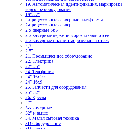
19. Автоматическая идентификация, маркировка,
торговое оборудование
19"-22"
2-процессорные серверные платформы
2-процессорные серверы
2-х дверные SbS
2-х камерные верхний морозильный отсек
2-х камерные нижний морозильный отсек
2,5
2.5"
21. Промышленное оборудование
22. Электрика
22"-25"
24. Телефония
24" 16x10
24" 16x9
25. Запчасти для оборудования
25"-32"
26. Кресла
27"
3-x камерные
32" и выше
34. Малая бытовая техника
3D Оборудование
3D Печать