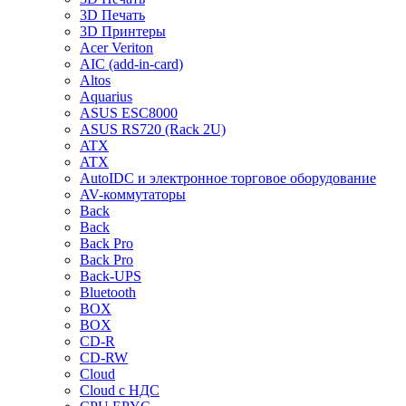
3D Печать
3D Принтеры
Acer Veriton
AIC (add-in-card)
Altos
Aquarius
ASUS ESC8000
ASUS RS720 (Rack 2U)
ATX
ATX
AutoIDC и электронное торговое оборудование
AV-коммутаторы
Back
Back
Back Pro
Back Pro
Back-UPS
Bluetooth
BOX
BOX
CD-R
CD-RW
Cloud
Cloud с НДС