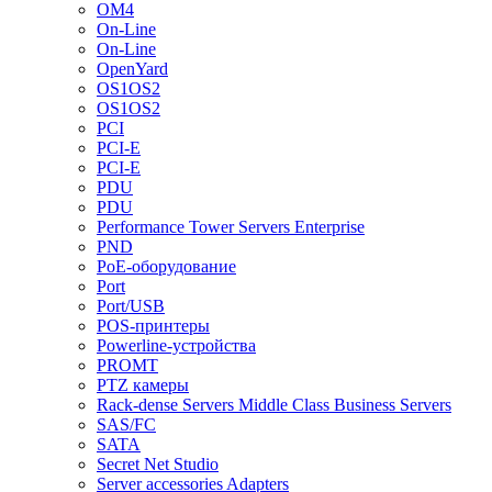
OM4
On-Line
On-Line
OpenYard
OS1OS2
OS1OS2
PCI
PCI-E
PCI-E
PDU
PDU
Performance Tower Servers Enterprise
PND
PoE-оборудование
Port
Port/USB
POS-принтеры
Powerline-устройства
PROMT
PTZ камеры
Rack-dense Servers Middle Class Business Servers
SAS/FC
SATA
Secret Net Studio
Server accessories Adapters