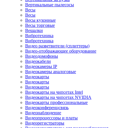
Вертикальные пылесосы
Весы
Весы
Весы кухонные
Весы торговые
Вешалки
Вибротехника
Вибротехника
Видео разветвители (сплиттеры)
Видео-отображающее оборудование
Видеодомофоны
Видеокабели
Видеокамеры IP
Видеокамеры аналоговые
Видеокарты
Видеокарты
Видеокарты
Видеокарты на чипсетах Intel
Видеокарты на чипсетах NVIDIA
Видеокарты профессиональные
Видеоконференцсвязь
Видеонаблюдение
Видеопроцессоры и платы
Видеорегистраторы