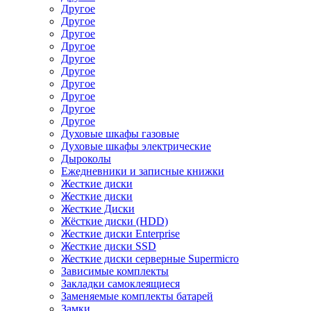
Другое
Другое
Другое
Другое
Другое
Другое
Другое
Другое
Другое
Другое
Духовые шкафы газовые
Духовые шкафы электрические
Дыроколы
Ежедневники и записные книжки
Жесткие диски
Жесткие диски
Жесткие Диски
Жёсткие диски (HDD)
Жесткие диски Enterprise
Жесткие диски SSD
Жесткие диски серверные Supermicro
Зависимые комплекты
Закладки самоклеящиеся
Заменяемые комплекты батарей
Замки