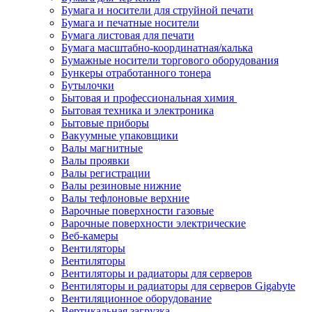
Бумага и носители для струйной печати
Бумага и печатные носители
Бумага листовая для печати
Бумага масштабно-координатная/калька
Бумажные носители торгового оборудования
Бункеры отработанного тонера
Бутылочки
Бытовая и профессиональная химия
Бытовая техника и электроника
Бытовые приборы
Вакуумные упаковщики
Валы магнитные
Валы проявки
Валы регистрации
Валы резиновые нижние
Валы тефлоновые верхние
Варочные поверхности газовые
Варочные поверхности электрические
Веб-камеры
Вентиляторы
Вентиляторы
Вентиляторы и радиаторы для серверов
Вентиляторы и радиаторы для серверов Gigabyte
Вентиляционное оборудование
Вертикальная загрузка