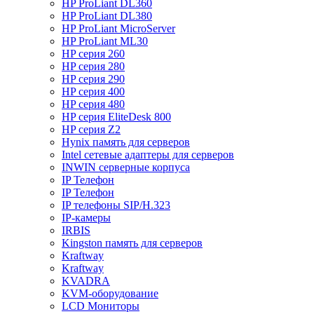
HP ProLiant DL360
HP ProLiant DL380
HP ProLiant MicroServer
HP ProLiant ML30
HP серия 260
HP серия 280
HP серия 290
HP серия 400
HP серия 480
HP серия EliteDesk 800
HP серия Z2
Hynix память для серверов
Intel сетевые адаптеры для серверов
INWIN серверные корпуса
IP Телефон
IP Телефон
IP телефоны SIP/H.323
IP-камеры
IRBIS
Kingston память для серверов
Kraftway
Kraftway
KVADRA
KVM-оборудование
LCD Мониторы