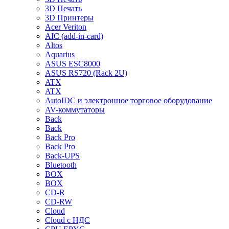
3D Печать
3D Принтеры
Acer Veriton
AIC (add-in-card)
Altos
Aquarius
ASUS ESC8000
ASUS RS720 (Rack 2U)
ATX
ATX
AutoIDC и электронное торговое оборудование
AV-коммутаторы
Back
Back
Back Pro
Back Pro
Back-UPS
Bluetooth
BOX
BOX
CD-R
CD-RW
Cloud
Cloud с НДС