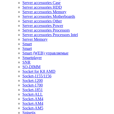
Server accessories Case
Server accessories HDD
Server accessories Memory
Server accessories Motherboards
Server accessories Other
Server accessories Power
Server accessories Processors
Server accessories Processors Intel
Server Memory
Smart
Smart
Smart (WEB) управляемые
Smartplayer
SNR
SO-DIMM
Socket for K8 AMD
Socket-1155/1156
Socket-1200
Socket-1700
Socket-1851
Socket-ALL
Socket-AM4
Socket-AM4
Socket-AM5
Spinetix