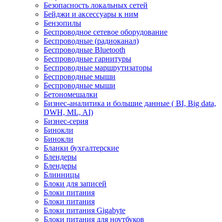
Безопасность локальных сетей
Бейджи и аксесcуары к ним
Бензопилы
Беспроводное сетевое оборудование
Беспроводные (радиоканал)
Беспроводные Bluetooth
Беспроводные гарнитуры
Беспроводные маршрутизаторы
Беспроводные мыши
Беспроводные мыши
Бетономешалки
Бизнес-аналитика и большие данные ( BI, Big data,
DWH, ML, AI)
Бизнес-серия
Бинокли
Бинокли
Бланки бухгалтерские
Блендеры
Блендеры
Блинницы
Блоки для записей
Блоки питания
Блоки питания
Блоки питания Gigabyte
Блоки питания для ноутбуков