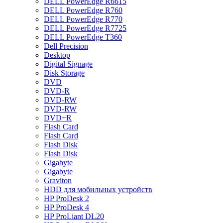
DELL PowerEdge R6615
DELL PowerEdge R760
DELL PowerEdge R770
DELL PowerEdge R7725
DELL PowerEdge T360
Dell Precision
Desktop
Digital Signage
Disk Storage
DVD
DVD-R
DVD-RW
DVD-RW
DVD+R
Flash Card
Flash Card
Flash Disk
Flash Disk
Gigabyte
Gigabyte
Graviton
HDD для мобильных устройств
HP ProDesk 2
HP ProDesk 4
HP ProLiant DL20