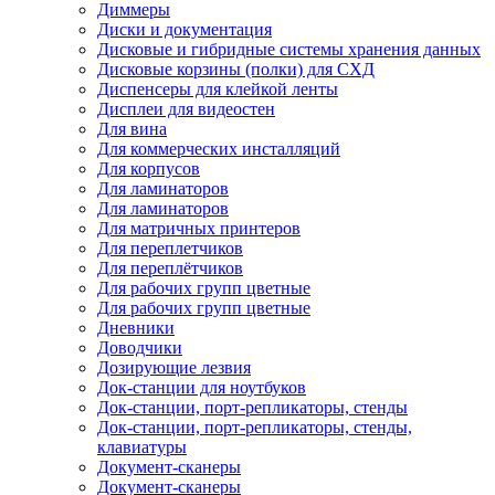
Диммеры
Диски и документация
Дисковые и гибридные системы хранения данных
Дисковые корзины (полки) для СХД
Диспенсеры для клейкой ленты
Дисплеи для видеостен
Для вина
Для коммерческих инсталляций
Для корпусов
Для ламинаторов
Для ламинаторов
Для матричных принтеров
Для переплетчиков
Для переплётчиков
Для рабочих групп цветные
Для рабочих групп цветные
Дневники
Доводчики
Дозирующие лезвия
Док-станции для ноутбуков
Док-станции, порт-репликаторы, стенды
Док-станции, порт-репликаторы, стенды,
клавиатуры
Документ-сканеры
Документ-сканеры