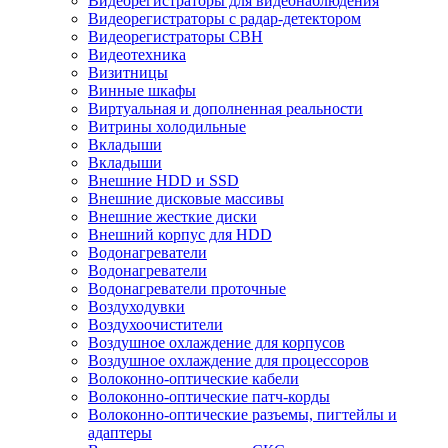
Видеорегистраторы для видеонаблюдения
Видеорегистраторы с радар-детектором
Видеорегистраторы СВН
Видеотехника
Визитницы
Винные шкафы
Виртуальная и дополненная реальности
Витрины холодильные
Вкладыши
Вкладыши
Внешние HDD и SSD
Внешние дисковые массивы
Внешние жесткие диски
Внешний корпус для HDD
Водонагреватели
Водонагреватели
Водонагреватели проточные
Воздуходувки
Воздухоочистители
Воздушное охлаждение для корпусов
Воздушное охлаждение для процессоров
Волоконно-оптические кабели
Волоконно-оптические патч-корды
Волоконно-оптические разъемы, пигтейлы и
адаптеры