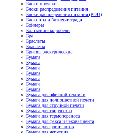
Блоки проявки
Блоки распределения питания
Блоки распределения питания (PDU)
Блокноты и бизнес-тетради
Бойлеры
Болты/винты/дюбели
Бра
Браслеты
Браслеты
Бритвы электрические
Бумага
Бумага
Бумага
Бумага
Бумага
Бумага
Бумага
Бумага для офисной техники
Бумага для полноцветной печати
Бумага для струйной печати
Бумага для творчества
Бумага для термопереноса
Бумага для факса и чековая лента
Бумага для флипчартов
Бумага для черчения