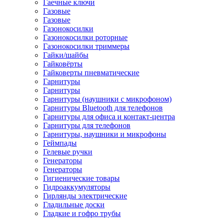
Гаечные ключи
Газовые
Газовые
Газонокосилки
Газонокосилки роторные
Газонокосилки триммеры
Гайки/шайбы
Гайковёрты
Гайковерты пневматические
Гарнитуры
Гарнитуры
Гарнитуры (наушники с микрофоном)
Гарнитуры Bluetooth для телефонов
Гарнитуры для офиса и контакт-центра
Гарнитуры для телефонов
Гарнитуры, наушники и микрофоны
Геймпады
Гелевые ручки
Генераторы
Генераторы
Гигиенические товары
Гидроаккумуляторы
Гирлянды электрические
Гладильные доски
Гладкие и гофро трубы