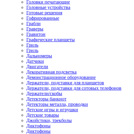
Головки печатающие
Головные устройства
Готовые решения
Гофрированные
Грабли
Граверы
Гравитон
Графические планшеты
Гриль
Гриль
Дальномеры
Датчики
Двигатели
Декоративная подсветка
Демонстрационное оборудование
Держатели, подставки для планшетов
Держатели, подставки для сотовых телефонов
Держатели/скобы
Детекторы банкнот
Детекторы металла, проводки
Детские игры и игрушки
Детские товары
Джойстики, трекболы
Диктофоны
Диктофоны