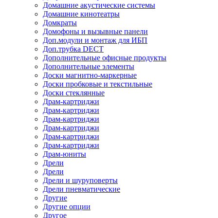
Домашние акустические системы
Домашние кинотеатры
Домкраты
Домофоны и вызывные панели
Доп.модули и монтаж для ИБП
Доп.трубка DECT
Дополнительные офисные продукты
Дополнительные элементы
Доски магнитно-маркерные
Доски пробковые и текстильные
Доски стеклянные
Драм-картриджи
Драм-картриджи
Драм-картриджи
Драм-картриджи
Драм-картриджи
Драм-картриджи
Драм-юниты
Дрели
Дрели
Дрели и шуруповерты
Дрели пневматические
Другие
Другие опции
Другое