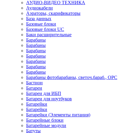
АУДИО-ВИДЕО ТЕХНИКА
Аудиокабели
Аэраторы, скарификаторы
База данных
Базовые блоки
Базовые блоки UC
Баки расширительные
Барабаны
Барабаны
Барабаны
Барабаны
Барабаны
Барабаны
Барабаны
Барабаны фотобарабаны, светоч.бараб., OPC
Бастион
Батареи
Батареи для ИБП
Батареи для ноутбуков
Батарейки
Батарейки
Батарейки (Элементы питания)
Батарейные блоки
Батарейные модули
Батуты