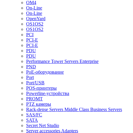
OM4
On-Line
On-Line
OpenYard
OS1OS2
OS1OS2
PCI
PCI-E
PCI-E
PDU
PDU
Performance Tower Servers Enterprise
PND
PoE-оборудование
Port
Port/USB
POS-принтеры
Powerline-устройства
PROMT
PTZ камеры
Rack-dense Servers Middle Class Business Servers
SAS/FC
SATA
Secret Net Studio
Server accessories Adapters