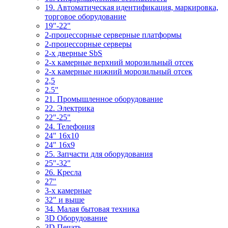
19. Автоматическая идентификация, маркировка,
торговое оборудование
19"-22"
2-процессорные серверные платформы
2-процессорные серверы
2-х дверные SbS
2-х камерные верхний морозильный отсек
2-х камерные нижний морозильный отсек
2,5
2.5"
21. Промышленное оборудование
22. Электрика
22"-25"
24. Телефония
24" 16x10
24" 16x9
25. Запчасти для оборудования
25"-32"
26. Кресла
27"
3-x камерные
32" и выше
34. Малая бытовая техника
3D Оборудование
3D Печать