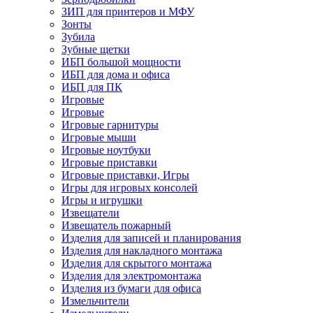
ЗИП для принтеров и МФУ
Зонты
Зубила
Зубные щетки
ИБП большой мощности
ИБП для дома и офиса
ИБП для ПК
Игровые
Игровые
Игровые гарнитуры
Игровые мыши
Игровые ноутбуки
Игровые приставки
Игровые приставки, Игры
Игры для игровых консолей
Игры и игрушки
Извещатели
Извещатель пожарный
Изделия для записей и планирования
Изделия для накладного монтажа
Изделия для скрытого монтажа
Изделия для электромонтажа
Изделия из бумаги для офиса
Измельчители