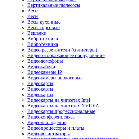
Вертикальные пылесосы
Весы
Весы
Весы кухонные
Весы торговые
Вешалки
Вибротехника
Вибротехника
Видео разветвители (сплиттеры)
Видео-отображающее оборудование
Видеодомофоны
Видеокабели
Видеокамеры IP
Видеокамеры аналоговые
Видеокарты
Видеокарты
Видеокарты
Видеокарты на чипсетах Intel
Видеокарты на чипсетах NVIDIA
Видеокарты профессиональные
Видеоконференцсвязь
Видеонаблюдение
Видеопроцессоры и платы
Видеорегистраторы