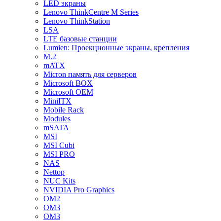
LED экраны
Lenovo ThinkCentre M Series
Lenovo ThinkStation
LSA
LTE базовые станции
Lumien: Проекционные экраны, крепления
M.2
mATX
Micron память для серверов
Microsoft BOX
Microsoft OEM
MiniITX
Mobile Rack
Modules
mSATA
MSI
MSI Cubi
MSI PRO
NAS
Nettop
NUC Kits
NVIDIA Pro Graphics
OM2
OM3
OM3