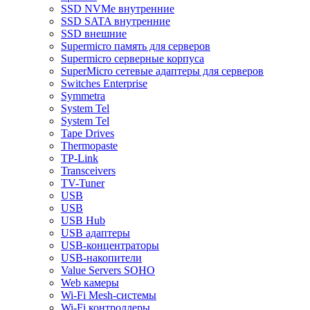
SSD NVMe внутренние
SSD SATA внутренние
SSD внешние
Supermicro память для серверов
Supermicro серверные корпуса
SuperMicro сетевые адаптеры для серверов
Switches Enterprise
Symmetra
System Tel
System Tel
Tape Drives
Thermopaste
TP-Link
Transceivers
TV-Tuner
USB
USB
USB Hub
USB адаптеры
USB-концентраторы
USB-накопители
Value Servers SOHO
Web камеры
Wi-Fi Mesh-системы
Wi-Fi контроллеры